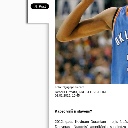
Foto: Ngngsports.com.
Renārs Grāvītis, KRUSTTEVS.COM ·
02.01.2013. 10:45
Kāpēc viņš ir slavens?
2012. gads Kevinam Durantam ir bijis īpaš
Denveras „Nuggets” amerikānis sasniedza s