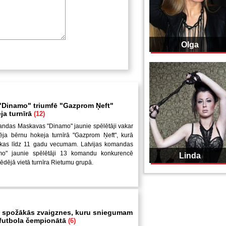
Olga
Dinamo" triumfē "Gazprom Ņeft"
ja turnīrā
(12)
andas Maskavas "Dinamo" jaunie spēlētāji vakar
ēja bērnu hokeja turnīrā "Gazprom Ņeft", kurā
uikas līdz 11 gadu vecumam. Latvijas komandas
mo" jaunie spēlētāji 13 komandu konkurencē
Linda
pēdējā vietā turnīra Rietumu grupā.
 spožākās zvaigznes, kuru sniegumam
i futbola čempionātā
(6)