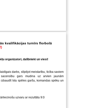
s kvalifikācijas turnīrs florbolā
2)
ļu organizatori, dalībnieki un viesi!
laidīgais darbs, slīpējot meistarību, ticība saviem
 sacensību gars mudina uz arvien jaunām
us izbaudīt īstu spēles garšu, komandas spēku un
pārliecinošu uzvaru ar rezultātu 9:0