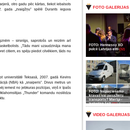
arjerā, otro gadu pēc kārtas, tiekot iebalsots
FOTO GALERIJAS
12. gada „zvaigžņu” spēlē Durants ieguva
gznēm – sirsnīgs, saprotošs un reizēm arī
FOTO: Hennessy XO
c basketbolists. „Tādu mani uzaudzināja mana
pulcē Latvijas eliti
(32)
 citiem, es spēju piedot cilvēkiem, tāds nu
jot universitātē Teksasā, 2007. gadā Kevins
cijā (NBA) kā „snaiperis”. Divus metrus un
j iemest no jebkuras pozīcijas, viņš ir īpašs
FOTO: Nepieciešams
Oklahomsitijas „Thunder” komandu noslēdza
kravas vai pasažieru
ktu.
transports? Mierīgi -
ieskaties šeit
(35)
VIDEO GALERIJAS