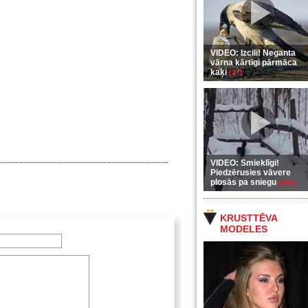
VIDEO: Izcili! Neganta
vārna kārtīgi pārmāca
kaķi
(37)
VIDEO: Smieklīgi!
Piedzērusies vāvere
plosās pa sniegu
(255)
KRUSTTĒVA
MODELES