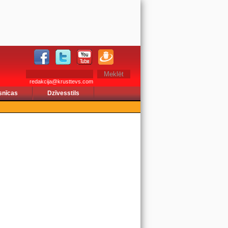
redakcija@krusttevs.com
snīcas
Dzīvesstils