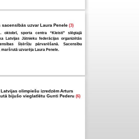
 sacensībās uzvar Laura Penele
(3)
. oktobrī, sporta centra “Kleisti” slēgtajā
a Latvijas Jātnieku federācijas organizētās
ensības šķēršļu pārvarēšanā. Sacensību
ā maršrutā uzvarēja Laura Penele.
 Latvijas olimpiešu izredzēm Arturs
autā bijušo vieglatlētu Gunti Pederu
(6)