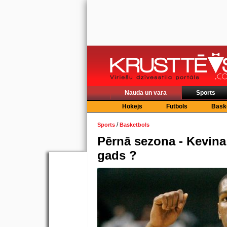
Nauda un vara
Sports
Hokejs
Futbols
Bask
/
Sports
Basketbols
Pērnā sezona - Kevin
gads ?