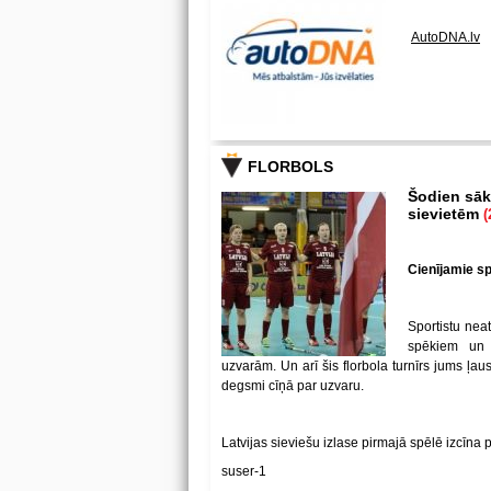
AutoDNA.lv
FLORBOLS
Šodien sākā
sievietēm
(
Cienījamie spē
Sportistu neat
spēkiem un
uzvarām. Un arī šis florbola turnīrs jums ļa
degsmi cīņā par uzvaru.
Latvijas sieviešu izlase pirmajā spēlē izcīna 
suser-1