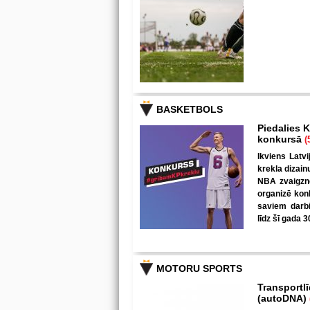
BASKETBOLS
Piedalies K
konkursā
(
Ikviens Latvi
krekla dizain
NBA zvaigzne
organizē kon
saviem darbi
līdz šī gada 3
MOTORU SPORTS
Transportl
(autoDNA)