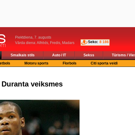
Piektdiena, 7. augusts
Seko:
8 186
Vārda diena: Alfrēds, Fredis, Madars
Smalkais stils
Auto / IT
Sekss
Tūrisms / Vie
etbols
Motoru sports
Florbols
Citi sporta veidi
a Duranta veiksmes