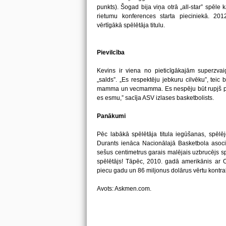
punkts). Šogad bija viņa otrā „all-star” spēle k
rietumu konferences starta pieciniekā. 20
vērtīgākā spēlētāja titulu.
Pievilcība
Kevins ir viena no pieticīgākajām superzvai
„salds”. „Es respektēju jebkuru cilvēku”, tei
mamma un vecmamma. Es nespēju būt rupjš pret
es esmu,” sacīja ASV izlases basketbolists.
Panākumi
Pēc labākā spēlētāja titula iegūšanas, spēlē
Durants ienāca Nacionālajā Basketbola asociā
sešus centimetrus garais malējais uzbrucējs spē
spēlētājs! Tāpēc, 2010. gadā amerikānis ar 
piecu gadu un 86 miljonus dolārus vērtu kontra
Avots: Askmen.com.