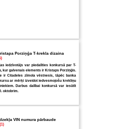
ristapa Porziņģa T-krekla dizaina
5)
jas iedzīvotājs var piedalīties konkursā par T-
u, kur galvenais elements ir Kristaps Porziņģis.
 ir Citadeles zīmola vēstnesis, tāpēc banka
kursu ar mērķi izveidot iedvesmojošu krekliņu
niekiem. Darbus dalībai konkursā var iesūtīt
0. oktobrim.
īdzekļa VIN numura pārbaude
(1)