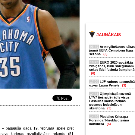
JAUNĀKAIS
06:45
Ar novēlošanos sākas
jaunā UEFA Čempionu līgas
sezona
(3)
16:23
EURO 2020 spožākās
zvaigznes, kuru sniegumam
sekot līdzi futbola čempionā
(6)
17:09
LJF rudens sacensībā
uzvar Laura Penele
(3)
14:48
Olimpiskajā sezonā
LTV7 tiešraidē rādīs visus
Pasaules kausa izcīņas
posmus bobslejā un
skeletonā
(3)
14:49
Piedalies Kristapa
Porziņģa T-krekla dizaina
konkursā
(5)
s – pagājušā gada 19. februāra spēlē pret
avu karjeras rezultativitātes rekordu (51