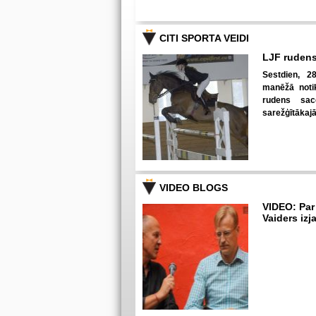
CITI SPORTA VEIDI
LJF rudens
Sestdien, 28
manēžā notik
rudens sac
sarežģītākaj
VIDEO BLOGS
VIDEO: Par
Vaiders izj