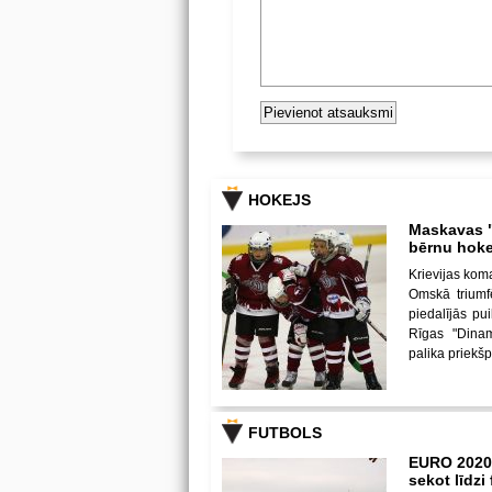
HOKEJS
Maskavas "
bērnu hoke
Krievijas kom
Omskā triumf
piedalījās p
Rīgas "Dina
palika priekš
FUTBOLS
EURO 2020
sekot līdz