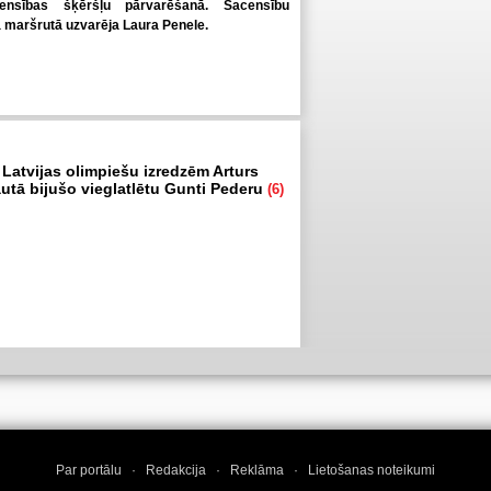
ensības šķēršļu pārvarēšanā. Sacensību
ā maršrutā uzvarēja Laura Penele.
 Latvijas olimpiešu izredzēm Arturs
autā bijušo vieglatlētu Gunti Pederu
(6)
Par portālu
·
Redakcija
·
Reklāma
·
Lietošanas noteikumi