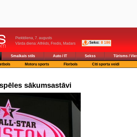
Piektdiena, 7. augusts
Seko:
8 186
Vārda diena: Alfrēds, Fredis, Madars
Smalkais stils
Auto / IT
Sekss
Tūrisms / Vie
etbols
Motoru sports
Florbols
Citi sporta veidi
spēles sākumsastāvi