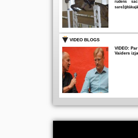
rudens sac
sarežģītākaj
VIDEO BLOGS
VIDEO: Par
Vaiders izj