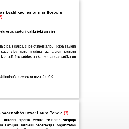
s kvalifikācijas turnīrs florbolā
2)
ļu organizatori, dalībnieki un viesi!
laidīgais darbs, slīpējot meistarību, ticība saviem
 sacensību gars mudina uz arvien jaunām
us izbaudīt īstu spēles garšu, komandas spēku un
pārliecinošu uzvaru ar rezultātu 9:0
 sacensībās uzvar Laura Penele
(3)
. oktobrī, sporta centra “Kleisti” slēgtajā
a Latvijas Jātnieku federācijas organizētās