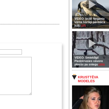
VIDEO: Izcili! Neganta
vārna kārtīgi pārmāca
kaķi
(37)
VIDEO: Smieklīgi!
Piedzērusies vāvere
plosās pa sniegu
(255)
KRUSTTĒVA
MODELES