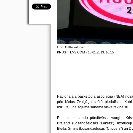
Foto: Offthekuff.com.
KRUSTTEVS.COM · 18.01.2013. 10:15
Nacionālajā basketbola asociācijā (NBA) nosau
pēc kārtas Zvaigžņu spēlē piedalīsies Kobī
līdzjutēju balsojumā saņēma visvairāk balsu.
Rietumu komandu pārstāvēs aizsargi - Kris
Braients (Losandželosas "Lakers"), uzbrucēji
Bleiks Grifins (Losandželosas "Clippers") un D