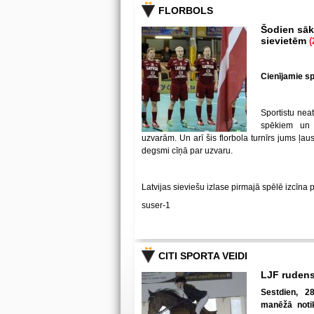
FLORBOLS
Šodien sākā
sievietēm
(
Cienījamie spē
Sportistu neat
spēkiem un
uzvarām. Un arī šis florbola turnīrs jums ļa
degsmi cīņā par uzvaru.
Latvijas sieviešu izlase pirmajā spēlē izcīna 
suser-1
CITI SPORTA VEIDI
LJF rudens
Sestdien, 28
manēžā notik