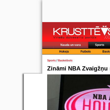
Nauda un vara
Sports
Hokejs
Futbols
Bask
/
Sports
Basketbols
Zināmi NBA Zvaigžņu 