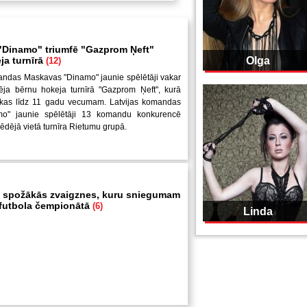
Dinamo" triumfē "Gazprom Ņeft"
ja turnīrā
Olga
(12)
andas Maskavas "Dinamo" jaunie spēlētāji vakar
ēja bērnu hokeja turnīrā "Gazprom Ņeft", kurā
uikas līdz 11 gadu vecumam. Latvijas komandas
mo" jaunie spēlētāji 13 komandu konkurencē
pēdējā vietā turnīra Rietumu grupā.
 spožākās zvaigznes, kuru sniegumam
i futbola čempionātā
(6)
Linda