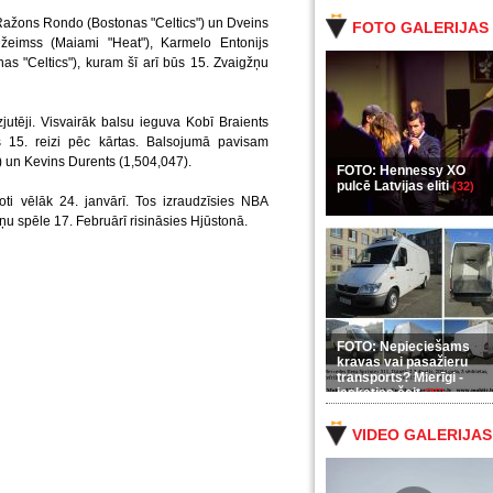
 Ražons Rondo (Bostonas "Celtics") un Dveins
FOTO GALERIJAS
Džeimss (Maiami "Heat"), Karmelo Entonijs
as "Celtics"), kuram šī arī būs 15. Zvaigžņu
utēji. Visvairāk balsu ieguva Kobī Braients
s 15. reizi pēc kārtas. Balsojumā pavisam
 un Kevins Durents (1,504,047).
FOTO: Hennessy XO
pulcē Latvijas eliti
(32)
oti vēlāk 24. janvārī. Tos izraudzīsies NBA
ņu spēle 17. Februārī risināsies Hjūstonā.
FOTO: Nepieciešams
kravas vai pasažieru
transports? Mierīgi -
ieskaties šeit
(35)
VIDEO GALERIJAS