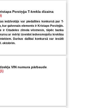
ristapa Porziņģa T-krekla dizaina
5)
jas iedzīvotājs var piedalīties konkursā par T-
u, kur galvenais elements ir Kristaps Porziņģis.
 ir Citadeles zīmola vēstnesis, tāpēc banka
kursu ar mērķi izveidot iedvesmojošu krekliņu
niekiem. Darbus dalībai konkursā var iesūtīt
0. oktobrim.
īdzekļa VIN numura pārbaude
(1)