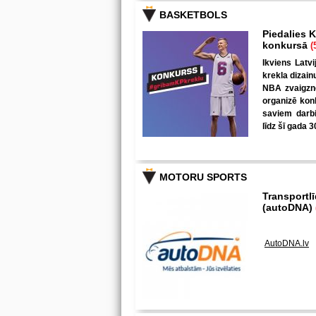
BASKETBOLS
Piedalies K
konkursā
(
Ikviens Latvi
krekla dizain
NBA zvaigzne
organizē kon
saviem darbi
līdz šī gada 3
MOTORU SPORTS
Transportl
(autoDNA)
AutoDNA.lv