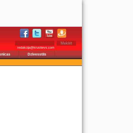
redakcija@krusttevs.com
snīcas
Dzīvesstils