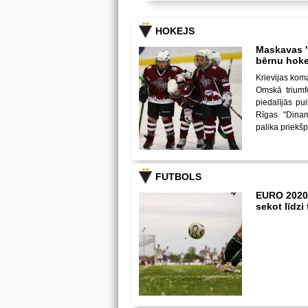
HOKEJS
Maskavas "
bērnu hoke
Krievijas kom
Omskā triumf
piedalījās p
Rīgas "Dina
palika priekš
FUTBOLS
EURO 2020
sekot līdz