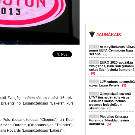
JAUNĀKAIS
06:45
Ar novēlošanos sākas
jaunā UEFA Čempionu līgas
sezona
(3)
16:23
EURO 2020 spožākās
zvaigznes, kuru sniegumam
sekot līdzi futbola čempionā
(6)
17:09
LJF rudens sacensībā
uzvar Laura Penele
(3)
14:48
Olimpiskajā sezonā
LTV7 tiešraidē rādīs visus
kti Zvaigžņu spēles sākumsastāvi. 15. reizi
Pasaules kausa izcīņas
 Braients no Losandželosas "Lakers", kurš
posmus bobslejā un
skeletonā
(3)
14:49
Piedalies Kristapa
s Pols (Losandželosas "Clippers") un Kobī
Porziņģa T-krekla dizaina
konkursā
(5)
 Kevins Durents (Oklahomsitijas "Thunder"),
vaits Hovards (Losandželosas "Lakers").