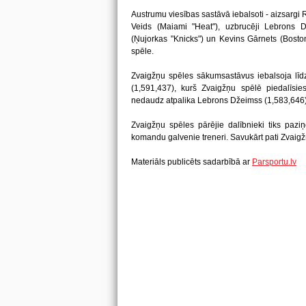
Austrumu viesības sastāvā iebalsoti - aizsargi
Veids (Maiami "Heat"), uzbrucēji Lebrons 
(Ņujorkas "Knicks") un Kevins Gārnets (Boston
spēle.
Zvaigžņu spēles sākumsastāvus iebalsoja līdzj
(1,591,437), kurš Zvaigžņu spēlē piedalīsie
nedaudz atpalika Lebrons Džeimss (1,583,646)
Zvaigžņu spēles pārējie dalībnieki tiks paziņ
komandu galvenie treneri. Savukārt pati Zvaigž
Materiāls publicēts sadarbībā ar
Parsportu.lv