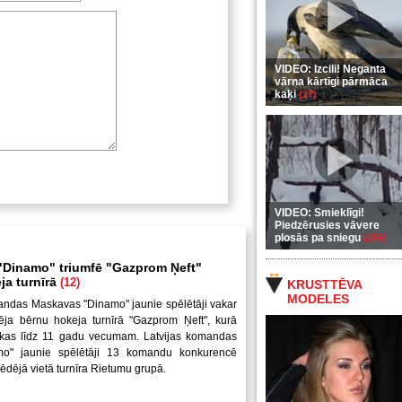
VIDEO: Izcili! Neganta
vārna kārtīgi pārmāca
kaķi
(37)
VIDEO: Smieklīgi!
Piedzērusies vāvere
plosās pa sniegu
(255)
Dinamo" triumfē "Gazprom Ņeft"
ja turnīrā
(12)
KRUSTTĒVA
MODELES
andas Maskavas "Dinamo" jaunie spēlētāji vakar
ēja bērnu hokeja turnīrā "Gazprom Ņeft", kurā
uikas līdz 11 gadu vecumam. Latvijas komandas
mo" jaunie spēlētāji 13 komandu konkurencē
pēdējā vietā turnīra Rietumu grupā.