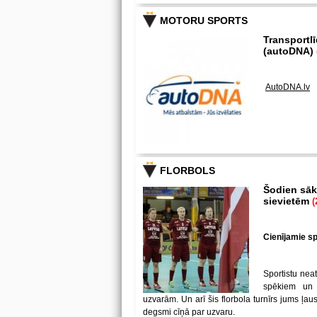
MOTORU SPORTS
Transportl
(autoDNA)
AutoDNA.lv
FLORBOLS
Šodien sākā
sievietēm
(
Cienījamie spē
Sportistu neat
spēkiem un
uzvarām. Un arī šis florbola turnīrs jums ļa
degsmi cīņā par uzvaru.