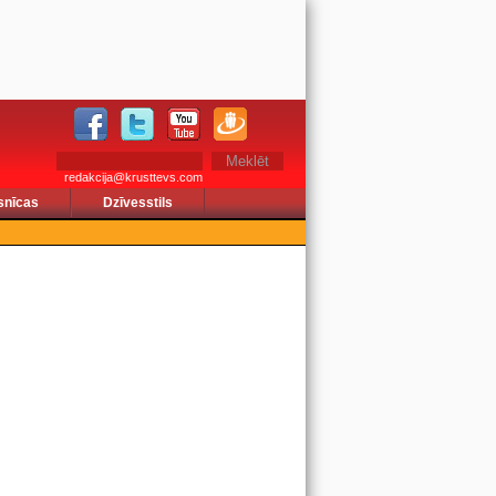
redakcija@krusttevs.com
snīcas
Dzīvesstils