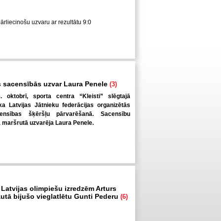
pārliecinošu uzvaru ar rezultātu 9:0
 sacensībās uzvar Laura Penele
(3)
. oktobrī, sporta centra “Kleisti” slēgtajā
a Latvijas Jātnieku federācijas organizētās
ensības šķēršļu pārvarēšanā. Sacensību
ā maršrutā uzvarēja Laura Penele.
 Latvijas olimpiešu izredzēm Arturs
autā bijušo vieglatlētu Gunti Pederu
(6)