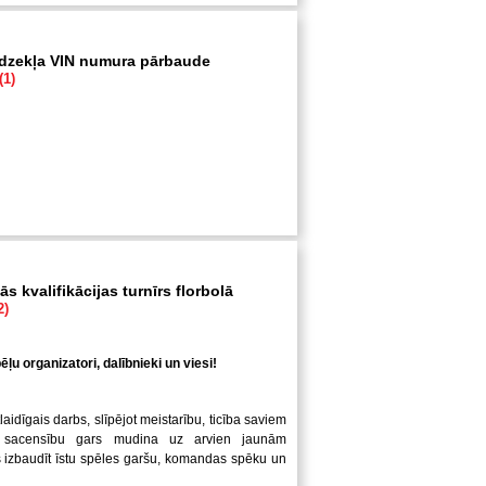
īdzekļa VIN numura pārbaude
(1)
s kvalifikācijas turnīrs florbolā
2)
ļu organizatori, dalībnieki un viesi!
laidīgais darbs, slīpējot meistarību, ticība saviem
 sacensību gars mudina uz arvien jaunām
us izbaudīt īstu spēles garšu, komandas spēku un