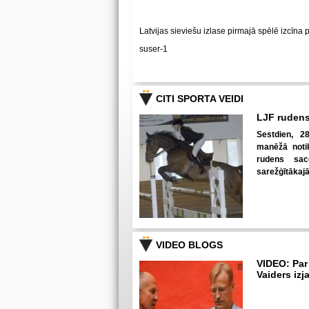
Latvijas sieviešu izlase pirmajā spēlē izcīna 
suser-1
CITI SPORTA VEIDI
LJF rudens
Sestdien, 28
manēžā notik
rudens sac
sarežģītākaj
VIDEO BLOGS
VIDEO: Par
Vaiders izj