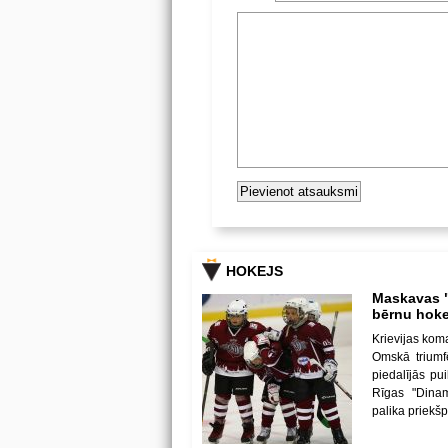
HOKEJS
Maskavas "
bērnu hoke
Krievijas kom
Omskā triumf
piedalījās p
Rīgas "Dina
palika priekš