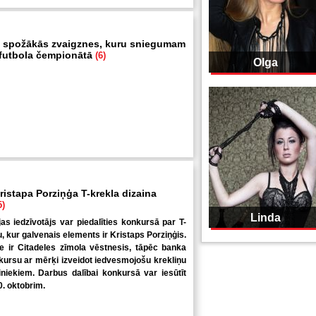
 spožākās zvaigznes, kuru sniegumam
i futbola čempionātā
(6)
Olga
ristapa Porziņģa T-krekla dizaina
5)
Linda
jas iedzīvotājs var piedalīties konkursā par T-
u, kur galvenais elements ir Kristaps Porziņģis.
 ir Citadeles zīmola vēstnesis, tāpēc banka
kursu ar mērķi izveidot iedvesmojošu krekliņu
niekiem. Darbus dalībai konkursā var iesūtīt
0. oktobrim.