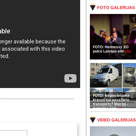
FOTO GALERIJAS
FOTO: Hennessy XO
pulcē Latvijas eliti
(32)
FOTO: Nepieciešams
kravas vai pasažieru
transports? Mierīgi -
ieskaties šeit
(35)
VIDEO GALERIJAS