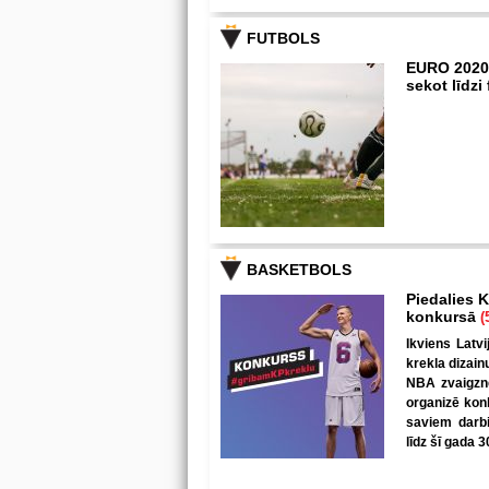
FUTBOLS
EURO 2020
sekot līdz
BASKETBOLS
Piedalies K
konkursā
(
Ikviens Latvi
krekla dizain
NBA zvaigzne
organizē kon
saviem darbi
līdz šī gada 3