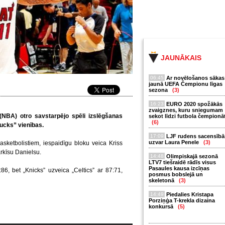
JAUNĀKAIS
06:45
Ar novēlošanos sākas
jaunā UEFA Čempionu līgas
sezona
(3)
16:23
EURO 2020 spožākās
zvaigznes, kuru sniegumam
(NBA) otro savstarpējo spēli izslēgšanas
sekot līdzi futbola čempionā
(6)
ucks” vienības.
17:09
LJF rudens sacensībā
uzvar Laura Penele
(3)
asketbolistiem, iespaidīgu bloku veica Kriss
rkīsu Danielsu.
14:48
Olimpiskajā sezonā
LTV7 tiešraidē rādīs visus
Pasaules kausa izcīņas
6, bet „Knicks” uzveica „Celtics” ar 87:71,
posmus bobslejā un
skeletonā
(3)
14:49
Piedalies Kristapa
Porziņģa T-krekla dizaina
konkursā
(5)