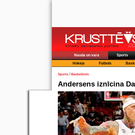
Nauda un vara
Sports
Hokejs
Futbols
Bask
/
Sports
Basketbols
Andersens iznīcina Da