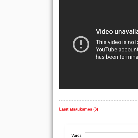
Lasīt atsauksmes (3)
Vārds: