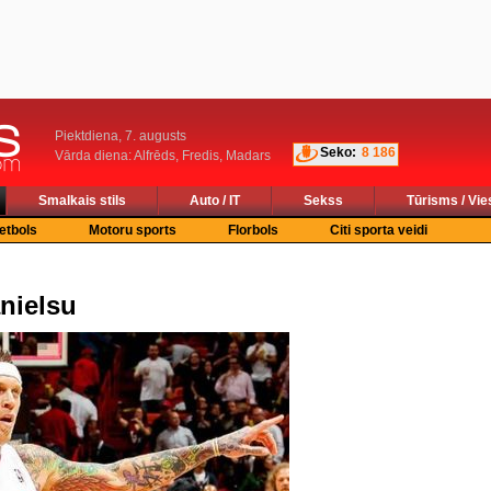
Piektdiena, 7. augusts
Seko:
8 186
Vārda diena: Alfrēds, Fredis, Madars
Smalkais stils
Auto / IT
Sekss
Tūrisms / Vie
etbols
Motoru sports
Florbols
Citi sporta veidi
nielsu