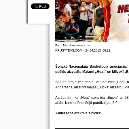
Foto: Miamiheatwave.com.
KRUSTTEVS.COM · 24.04.2013. 08:19
Šonakt Nacionālajā Basketbola asociācijā 
spēlēs aizvadīja Maiami „Heat” un Milvokī „B
Spēles otrajā ceturtdaļā, vadībā esot „Heat” b
Andersens, aizsūtot mājās „Bucks” aizsargu Ma
Atgādinām, ka „Heat” uzvarēja „Bucks” ar 98:8
abām komandām sērijā panākot jau 2-0.
Andersena efektīvais bloks: