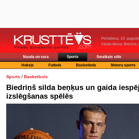
Pirmdiena, 10. august
Vārda diena: Brencis, 
Nauda un vara
Sports
Smalkais stils
Hokejs
Futbols
Basketbols
Motoru sports
/
Sports
Basketbols
Biedriņš silda beņķus un gaida iespēj
izslēgšanas spēlēs