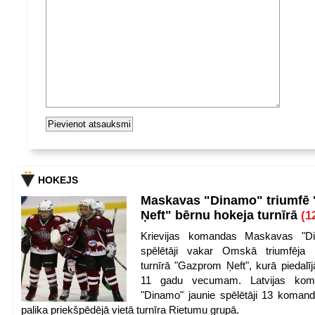
HOKEJS
Maskavas "Dinamo" triumfē
Ņeft" bērnu hokeja turnīrā
(1
Krievijas komandas Maskavas "Di
spēlētāji vakar Omskā triumfēja 
turnīrā "Gazprom Ņeft", kurā piedalīj
11 gadu vecumam. Latvijas kom
"Dinamo" jaunie spēlētāji 13 koman
palika priekšpēdējā vietā turnīra Rietumu grupā.