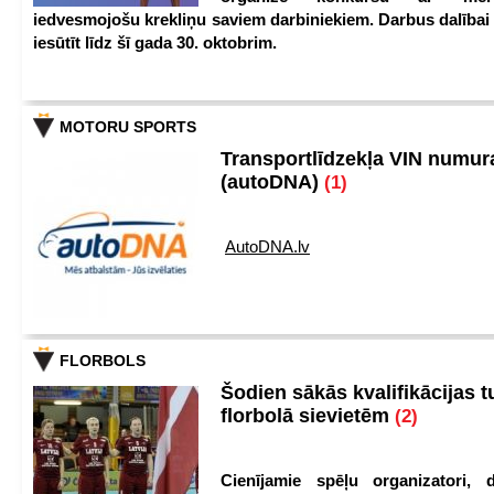
iedvesmojošu krekliņu saviem darbiniekiem. Darbus dalībai
iesūtīt līdz šī gada 30. oktobrim.
MOTORU SPORTS
Transportlīdzekļa VIN numu
(autoDNA)
(1)
AutoDNA.lv
FLORBOLS
Šodien sākās kvalifikācijas t
florbolā sievietēm
(2)
Cienījamie spēļu organizatori, d