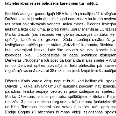
latvietis abās reizēs palīdzējis kareivjiem tur nokļūt.
Biedriņš astoņus gadus ilgajā NBA karjerā piedalījies 11 izslēgša
Dažādu apstākļu sakritību dēļ šogad nav iznācis laukumā nevienu 
tas nebūt nav sliktākais variants. Atlika minēt - Biedriņš izslēg
laukumā tiktu gadījumā, ja pretī nāktu „garā” Memfisas „Grizzlies
Marks Gazols (šīs sezonas vērtīgākais aizsargs) un Zaks Rendo
spēcīgs tandēms pie groziem. Šāda scenārija iznākumā, ja 
izslēgšanas spēlēs pretim stātos „Grizzlies” komanda, Biedriņa s
būtu ievērojami lielāks. Līdz šim latvietis vēl nav iznācis la
izdevības bija... Goldensteitas šī gada pretiniece izslēgša
Denveras „Nuggets” ir ļoti spēcīga komanda mājas spēlēs – And
un co Denverā spēles aizvadīja ar lielu pārliecību pār savi
regulārajā sezonā uzvarot 38 reizes un piedzīvojot tikai 3 zaudēju
Džordžs Karls varēja viegli nopūst brīdī, kad kaliforniešu spēk
Deivids Lī guva savainojumu un laukumā joprojām nav iznācis
parādījās lieliska iespēja debitēt šī gada izslēgšanas spēlēs,
Marks Džeksons uzticas perimetra spēlētājiem – Stefans Karijs
realizēto 3 punktu metienu (reg.sez. laikā) rekorda īpašnieks N
un Klejs Tomsons teicami pilda savas funkcijas, taču garā gal
Endrjū Boguts (9 atlecošās bumbas vidēji izslēgšanas spēlēs