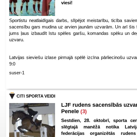
viesi!
Sportistu neatlaidīgais darbs, slīpējot meistarību, ticība sav
sacensību gars mudina uz arvien jaunām uzvarām. Un arī šis fl
jums ļaus izbaudīt īstu spēles garšu, komandas spēku un de
uzvaru.
Latvijas sieviešu izlase pirmajā spēlē izcīna pārliecinošu uzva
9:0
suser-1
CITI SPORTA VEIDI
LJF rudens sacensībās uzva
Penele
(3)
Sestdien, 28. oktobrī, sporta cen
slēgtajā manēžā notika Latvij
federācijas organizētās ruden