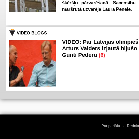
šķēršļu pārvarēšanā. Sacensību s
maršrutā uzvarēja Laura Penele.
VIDEO BLOGS
VIDEO: Par Latvijas olimpie
Arturs Vaiders izjautā bijušo 
Gunti Pederu
(6)
Par portālu
·
Redakc