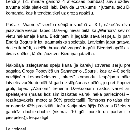
Lendrijs (21 minūtē gandrīz 4 atlecošās bumbas) savu uzde
tuvumā pilda pietiekoši labi. Deivida Lī trūkums ir jūtams, taču 
komanda, kas ir tendēta tikai uz groza apakšu.
Pašlaik „Warriors” vienība sērijā ir vadībā ar 3-1, nākošās diva
jāaizvada viesos, tāpēc 100%-īgi nevar teikt, ka „Warriors” sev n
vietu nākamajā kārtā. Biedriņam ir jāgaida sava iespēja, jo pa
Endrjū Boguts ir ļoti traumatisks spēlētājs. Latvietim jābūt gata
doties ik brīdi, jo ielēkt braucošā vagonā ir grūti. Biedriņš aprīlī ai
divas spēles, tāpēc jāuzsver Biedriņa gatavība.
Nākošajā izslēgšanas spēļu kārtā (ja kareivji uzvarēs sēriju pr
sagaida Gregs Popovičš un Sanantonio „Spurs”, kas ar 4-0 sēri
novājināto Losandželosas „Lakers” komandu. Iespējams nāko
latvietis varētu debitēt šī gada izslēgšanas spēlēs, jo pret Popovi
grūti, tāpēc „Warriors” trenerim Džeksonam nāktos variēt ar
spēlētājiem (malas līdz šim izskatās vairāk nekā pārliecinoši – K
rezultatīvākais, metot ar 50% precizitāti!!!, Tomsons no tālās di
ar gandrīz 43% precizitāti, taču Karija aizstājējs Džarets Džeks s
gandrīz double-double (vismaz 10 gūti punkti un padsmit re
piespēles)). Iespaidīgi!
Lai veicas!