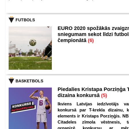
FUTBOLS
EURO 2020 spožākās zvaigzn
sniegumam sekot līdzi futbo
čempionātā
(6)
BASKETBOLS
Piedalies Kristapa Porziņģa 
dizaina konkursā
(5)
Ikviens Latvijas iedzīvotājs var
konkursā par T-krekla dizainu, k
elements ir Kristaps Porziņģis. NB
Citadeles zīmola vēstnesis, 
organizē konkursu ar mērķ