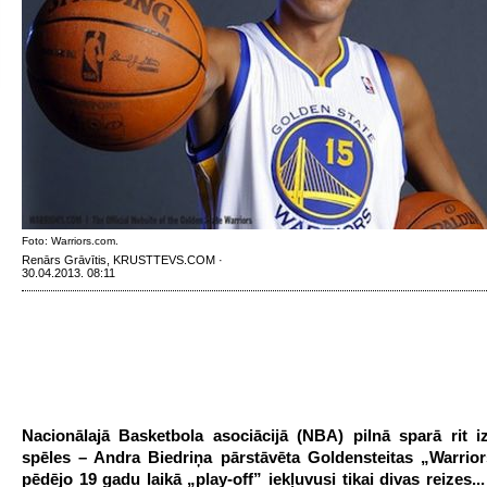
Foto: Warriors.com.
Renārs Grāvītis, KRUSTTEVS.COM ·
30.04.2013. 08:11
Nacionālajā Basketbola asociācijā (NBA) pilnā sparā rit i
spēles – Andra Biedriņa pārstāvēta Goldensteitas „Warrior
pēdējo 19 gadu laikā „play-off” iekļuvusi tikai divas reizes...