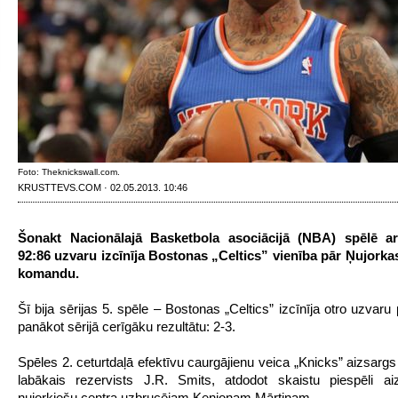
Foto: Theknickswall.com.
KRUSTTEVS.COM · 02.05.2013. 10:46
Šonakt Nacionālajā Basketbola asociācijā (NBA) spēlē ar
92:86 uzvaru izcīnīja Bostonas „Celtics” vienība pār Ņujork
komandu.
Šī bija sērijas 5. spēle – Bostonas „Celtics” izcīnīja otro uzvaru
panākot sērijā cerīgāku rezultātu: 2-3.
Spēles 2. ceturtdaļā efektīvu caurgājienu veica „Knicks” aizsargs
labākais rezervists J.R. Smits, atdodot skaistu piespēli a
ņujorkiešu centra uzbrucējam Kenjonam Mārtinam.