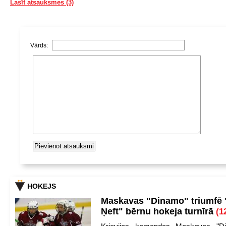
Lasīt atsauksmes (3)
Vārds:
HOKEJS
Maskavas "Dinamo" triumfē
Ņeft" bērnu hokeja turnīrā
(1