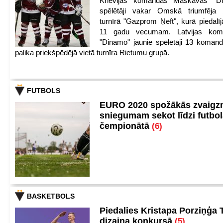
Krievijas komandas Maskavas "Di
spēlētāji vakar Omskā triumfēja 
turnīrā "Gazprom Ņeft", kurā piedalīj
11 gadu vecumam. Latvijas kom
"Dinamo" jaunie spēlētāji 13 koman
palika priekšpēdējā vietā turnīra Rietumu grupā.
FUTBOLS
EURO 2020 spožākās zvaigzn
sniegumam sekot līdzi futbo
čempionātā
(6)
BASKETBOLS
Piedalies Kristapa Porziņģa 
dizaina konkursā
(5)