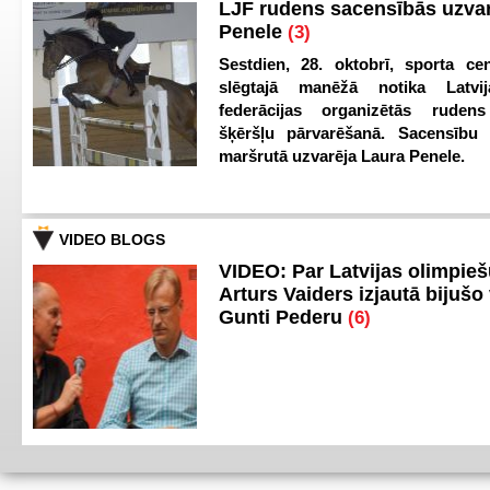
LJF rudens sacensībās uzva
Penele
(3)
Sestdien, 28. oktobrī, sporta cen
slēgtajā manēžā notika Latvij
federācijas organizētās ruden
šķēršļu pārvarēšanā. Sacensību s
maršrutā uzvarēja Laura Penele.
VIDEO BLOGS
VIDEO: Par Latvijas olimpie
Arturs Vaiders izjautā bijušo 
Gunti Pederu
(6)