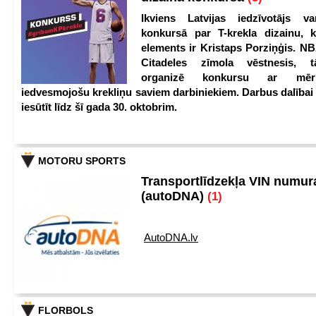
Ikviens Latvijas iedzīvotājs var
konkursā par T-krekla dizainu, k
elements ir Kristaps Porziņģis. NB
Citadeles zīmola vēstnesis, 
organizē konkursu ar mērķ
iedvesmojošu krekliņu saviem darbiniekiem. Darbus dalībai
iesūtīt līdz šī gada 30. oktobrim.
MOTORU SPORTS
Transportlīdzekļa VIN numu
(autoDNA)
(1)
AutoDNA.lv
FLORBOLS