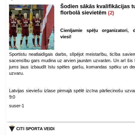
Šodien sākās kvalifikācijas t
florbolā sievietēm
(2)
Cienījamie spēļu organizatori, d
viesi!
Sportistu neatlaidīgais darbs, slīpējot meistarību, ticība sav
sacensību gars mudina uz arvien jaunām uzvarām. Un arī šis fl
jums ļaus izbaudīt īstu spēles garšu, komandas spēku un de
uzvaru.
Latvijas sieviešu izlase pirmajā spēlē izcīna pārliecinošu uzva
9:0
suser-1
CITI SPORTA VEIDI