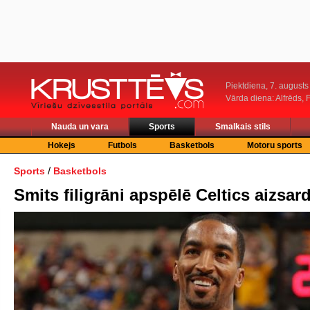
Piektdiena, 7. augusts
Vārda diena: Alfrēds, 
Nauda un vara
Sports
Smalkais stils
Hokejs
Futbols
Basketbols
Motoru sports
/
Sports
Basketbols
Smits filigrāni apspēlē Celtics aizsar