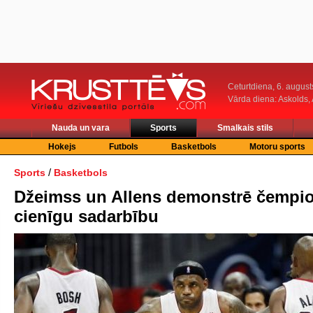
Ceturtdiena, 6. august
Vārda diena: Askolds,
Nauda un vara
Sports
Smalkais stils
Hokejs
Futbols
Basketbols
Motoru sports
/
Sports
Basketbols
Džeimss un Allens demonstrē čempi
cienīgu sadarbību