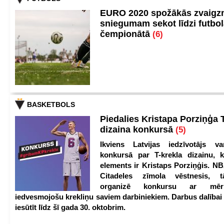
EURO 2020 spožākās zvaigzn
sniegumam sekot līdzi futbo
čempionātā
(6)
BASKETBOLS
Piedalies Kristapa Porziņģa 
dizaina konkursā
(5)
Ikviens Latvijas iedzīvotājs var
konkursā par T-krekla dizainu, k
elements ir Kristaps Porziņģis. NB
Citadeles zīmola vēstnesis, 
organizē konkursu ar mērķ
iedvesmojošu krekliņu saviem darbiniekiem. Darbus dalībai
iesūtīt līdz šī gada 30. oktobrim.