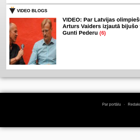
VIDEO BLOGS
VIDEO: Par Latvijas olimpie
Arturs Vaiders izjautā bijušo 
Gunti Pederu
(6)
Par portālu
·
Redakc