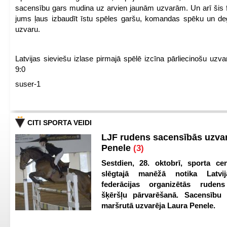
sacensību gars mudina uz arvien jaunām uzvarām. Un arī šis fl
jums ļaus izbaudīt īstu spēles garšu, komandas spēku un de
uzvaru.
Latvijas sieviešu izlase pirmajā spēlē izcīna pārliecinošu uzva
9:0
suser-1
CITI SPORTA VEIDI
LJF rudens sacensībās uzva
Penele
(3)
Sestdien, 28. oktobrī, sporta cen
slēgtajā manēžā notika Latvij
federācijas organizētās ruden
šķēršļu pārvarēšanā. Sacensību s
maršrutā uzvarēja Laura Penele.