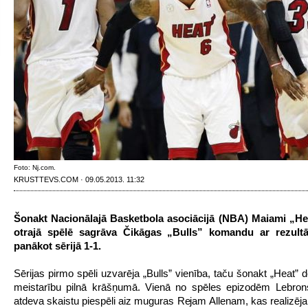
Foto: Nj.com.
KRUSTTEVS.COM · 09.05.2013. 11:32
Šonakt Nacionālajā Basketbola asociācijā (NBA) Maiami „Hea
otrajā spēlē sagrāva Čikāgas „Bulls” komandu ar rezultā
panākot sērijā 1-1.
Sērijas pirmo spēli uzvarēja „Bulls” vienība, taču šonakt „Heat” 
meistarību pilnā krāšņumā. Vienā no spēles epizodēm Lebro
atdeva skaistu piespēli aiz muguras Rejam Allenam, kas realizēja