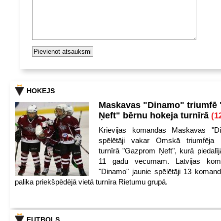
HOKEJS
Maskavas "Dinamo" triumfē
Ņeft" bērnu hokeja turnīrā
(1
Krievijas komandas Maskavas "Di
spēlētāji vakar Omskā triumfēja 
turnīrā "Gazprom Ņeft", kurā piedalīj
11 gadu vecumam. Latvijas kom
"Dinamo" jaunie spēlētāji 13 koman
palika priekšpēdējā vietā turnīra Rietumu grupā.
FUTBOLS