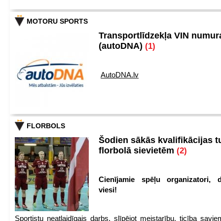
MOTORU SPORTS
Transportlīdzekļa VIN numu
(autoDNA)
(1)
AutoDNA.lv
FLORBOLS
Šodien sākās kvalifikācijas t
florbolā sievietēm
(2)
Cienījamie spēļu organizatori, d
viesi!
Sportistu neatlaidīgais darbs, slīpējot meistarību, ticība sav