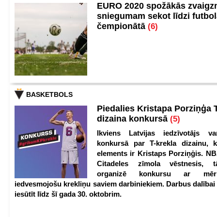
EURO 2020 spožākās zvaigzn
sniegumam sekot līdzi futbo
čempionātā
(6)
BASKETBOLS
Piedalies Kristapa Porziņģa 
dizaina konkursā
(5)
Ikviens Latvijas iedzīvotājs var
konkursā par T-krekla dizainu, k
elements ir Kristaps Porziņģis. NB
Citadeles zīmola vēstnesis, 
organizē konkursu ar mērķ
iedvesmojošu krekliņu saviem darbiniekiem. Darbus dalībai
iesūtīt līdz šī gada 30. oktobrim.