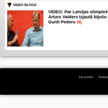
VIDEO BLOGS
VIDEO: Par Latvijas olimpie
Arturs Vaiders izjautā bijušo 
Gunti Pederu
(6)
Par portālu
·
Redakc