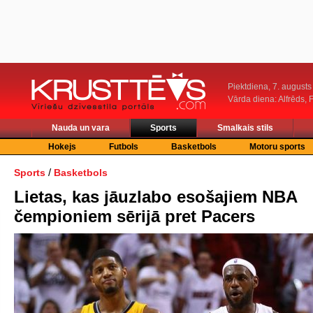
Piektdiena, 7. augusts
Vārda diena: Alfrēds, 
Nauda un vara
Sports
Smalkais stils
Hokejs
Futbols
Basketbols
Motoru sports
/
Sports
Basketbols
Lietas, kas jāuzlabo esošajiem NBA
čempioniem sērijā pret Pacers