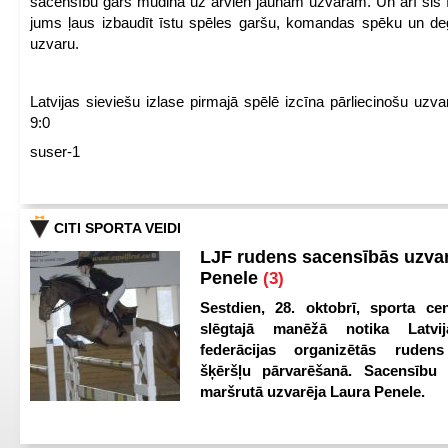
sacensību gars mudina uz arvien jaunām uzvarām. Un arī šis fl
jums ļaus izbaudīt īstu spēles garšu, komandas spēku un de
uzvaru.
Latvijas sieviešu izlase pirmajā spēlē izcīna pārliecinošu uzva
9:0
suser-1
CITI SPORTA VEIDI
LJF rudens sacensībās uzva
Penele
(3)
Sestdien, 28. oktobrī, sporta cen
slēgtajā manēžā notika Latvij
federācijas organizētās ruden
šķēršļu pārvarēšanā. Sacensību s
maršrutā uzvarēja Laura Penele.