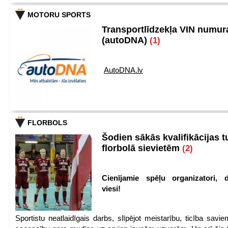
MOTORU SPORTS
Transportlīdzekļa VIN numu
(autoDNA)
(1)
AutoDNA.lv
FLORBOLS
Šodien sākās kvalifikācijas t
florbolā sievietēm
(2)
Cienījamie spēļu organizatori, d
viesi!
Sportistu neatlaidīgais darbs, slīpējot meistarību, ticība sav