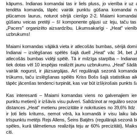
kāpums. Indianas komandai tas ir liels pluss, jo vienība ir uz 
tendēta komanda, tāpēc vairāk punktu gūšana komandai n
plūcamos laurus, noturot sērijā cienīgo 2-2. Maiami komanda
gūšanu veicas pretēji – šī komponente gājusi uz leju, taču tas 
„Pacers” organizēto aizsardzību. Likumsakarīgi - „Heat” vienīb
uzbrukums!
Maiami komandas vājākā vieta ir atlecošās bumbas, sērijā domi
Indianai – izslēgšanas spēlēs šajā duelī „Heat” vāc 34, bet 
atlecošās bumbas vidēji spēlē. Tā ir milzīga starpība – Indian
tiek dotas vēl 10 iespējas realizēt jaunu uzbrukumu. „Heat” šādās
vairāk nogurst, ir jāizsargājas. Arī regulārajā sezonā komanda
trūkums, taču izslēgšanas spēlēs Kriss Bošs šajā statistikas ailē 
tāpēc jācenšas tendenci turpināt, kas var būt izšķirošais punkts ša
Kas interesanti – Maiami komandas viens no galvenajiem iero
punktu metieni) ir izšāvis visu pulveri. Salīdzinot ar regulāro sezo
distances „Heat” metienu precizitāte ir nokritusies no 39,6% līdz
ir ļoti liels kritums, ņemot vērā, ka komandā ir visu laiku lab
trīspunktu metējs Rejs Allens, Šeins Batjērs (regulārajā sezonā b
spēles, kurā tālmetienus realizēja teju ar 60% precizitāti), Maik
citi.