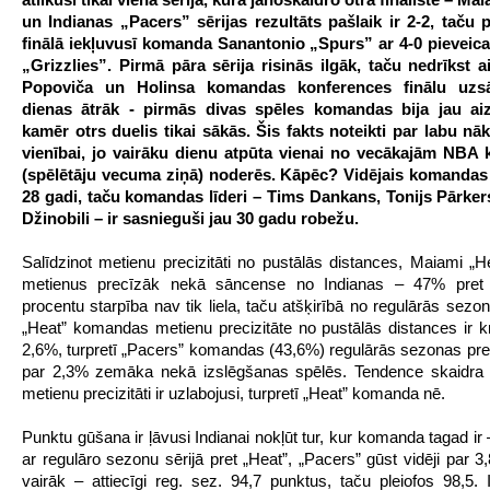
un Indianas „Pacers” sērijas rezultāts pašlaik ir 2-2, taču
finālā iekļuvusī komanda Sanantonio „Spurs” ar 4-0 pieveic
„Grizzlies”. Pirmā pāra sērija risinās ilgāk, taču nedrīkst a
Popoviča un Holinsa komandas konferences finālu uzs
dienas ātrāk - pirmās divas spēles komandas bija jau aiz
kamēr otrs duelis tikai sākās. Šis fakts noteikti par labu n
vienībai, jo vairāku dienu atpūta vienai no vecākajām NB
(spēlētāju vecuma ziņā) noderēs. Kāpēc? Vidējais komandas
28 gadi, taču komandas līderi – Tims Dankans, Tonijs Pārke
Džinobili – ir sasnieguši jau 30 gadu robežu.
Salīdzinot metienu precizitāti no pustālās distances, Maiami „He
metienus precīzāk nekā sāncense no Indianas – 47% pret
procentu starpība nav tik liela, taču atšķirībā no regulārās sezo
„Heat” komandas metienu precizitāte no pustālās distances ir kr
2,6%, turpretī „Pacers” komandas (43,6%) regulārās sezonas preci
par 2,3% zemāka nekā izslēgšanas spēlēs. Tendence skaidra 
metienu precizitāti ir uzlabojusi, turpretī „Heat” komanda nē.
Punktu gūšana ir ļāvusi Indianai nokļūt tur, kur komanda tagad ir 
ar regulāro sezonu sērijā pret „Heat”, „Pacers” gūst vidēji par 3
vairāk – attiecīgi reg. sez. 94,7 punktus, taču pleiofos 98,5