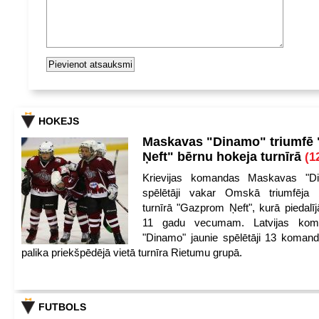
HOKEJS
Maskavas "Dinamo" triumfē
Ņeft" bērnu hokeja turnīrā
(1
Krievijas komandas Maskavas "Di
spēlētāji vakar Omskā triumfēja 
turnīrā "Gazprom Ņeft", kurā piedalīj
11 gadu vecumam. Latvijas kom
"Dinamo" jaunie spēlētāji 13 koman
palika priekšpēdējā vietā turnīra Rietumu grupā.
FUTBOLS