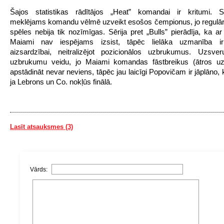
Šajos statistikas rādītājos „Heat” komandai ir kritumi. S
meklējams komandu vēlmē uzveikt esošos čempionus, jo regulā
spēles nebija tik nozīmīgas. Sērija pret „Bulls” pierādīja, ka ar
Maiami nav iespējams izsist, tāpēc lielāka uzmanība ir
aizsardzībai, neitralizējot pozicionālos uzbrukumus. Uzsver
uzbrukumu veidu, jo Maiami komandas fāstbreikus (ātros u
apstādināt nevar neviens, tāpēc jau laicīgi Popovičam ir jāplāno, ko
ja Lebrons un Co. nokļūs finālā.
Lasīt atsauksmes (3)
Vārds: