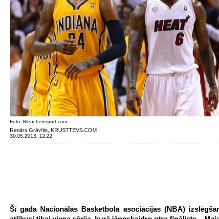
Foto: Bleacherreport.com.
Renārs Grāvītis, KRUSTTEVS.COM ·
30.05.2013. 12:22
Šī gada Nacionālās Basketbola asociācijas (NBA) izslēgša
atlikusi tikai viena sērija, kurā jānoskaidro otra fināliste – Ma