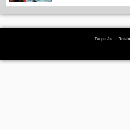
Par portālu
·
Redakc