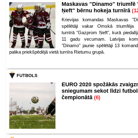
Maskavas "Dinamo" triumfē
Ņeft" bērnu hokeja turnīrā
(1
Krievijas komandas Maskavas "Di
spēlētāji vakar Omskā triumfēja 
turnīrā "Gazprom Ņeft", kurā piedalīj
11 gadu vecumam. Latvijas kom
"Dinamo" jaunie spēlētāji 13 koman
palika priekšpēdējā vietā turnīra Rietumu grupā.
FUTBOLS
EURO 2020 spožākās zvaigzn
sniegumam sekot līdzi futbo
čempionātā
(6)