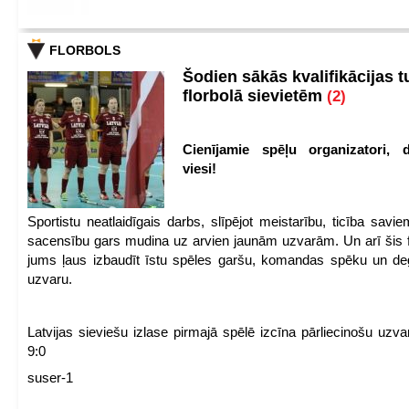
FLORBOLS
Šodien sākās kvalifikācijas t
florbolā sievietēm
(2)
Cienījamie spēļu organizatori, d
viesi!
Sportistu neatlaidīgais darbs, slīpējot meistarību, ticība sav
sacensību gars mudina uz arvien jaunām uzvarām. Un arī šis fl
jums ļaus izbaudīt īstu spēles garšu, komandas spēku un de
uzvaru.
Latvijas sieviešu izlase pirmajā spēlē izcīna pārliecinošu uzva
9:0
suser-1