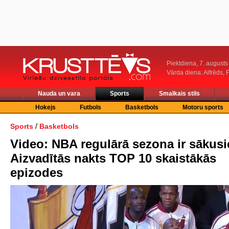
Piektdiena, 7. augusts
Vārda diena: Alfrēds, 
Nauda un vara
Sports
Smalkais stils
Hokejs
Futbols
Basketbols
Motoru sports
/
Sports
Basketbols
Video: NBA regulārā sezona ir sākusi
Aizvadītās nakts TOP 10 skaistākās
epizodes