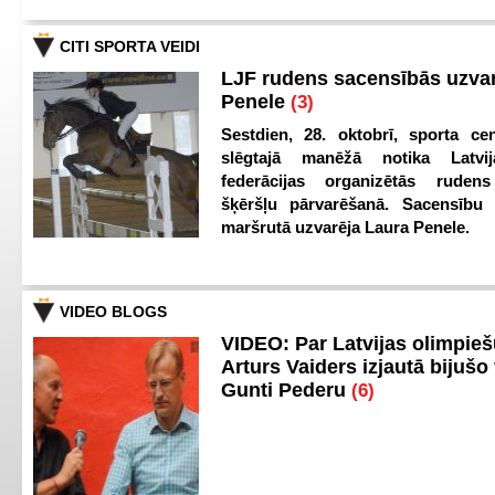
CITI SPORTA VEIDI
LJF rudens sacensībās uzva
Penele
(3)
Sestdien, 28. oktobrī, sporta cen
slēgtajā manēžā notika Latvij
federācijas organizētās ruden
šķēršļu pārvarēšanā. Sacensību s
maršrutā uzvarēja Laura Penele.
VIDEO BLOGS
VIDEO: Par Latvijas olimpie
Arturs Vaiders izjautā bijušo 
Gunti Pederu
(6)