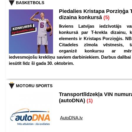
BASKETBOLS
Piedalies Kristapa Porziņģa 
dizaina konkursā
(5)
Ikviens Latvijas iedzīvotājs var
konkursā par T-krekla dizainu, k
elements ir Kristaps Porziņģis. NB
Citadeles zīmola vēstnesis, 
organizē konkursu ar mērķ
iedvesmojošu krekliņu saviem darbiniekiem. Darbus dalībai
iesūtīt līdz šī gada 30. oktobrim.
MOTORU SPORTS
Transportlīdzekļa VIN numu
(autoDNA)
(1)
AutoDNA.lv