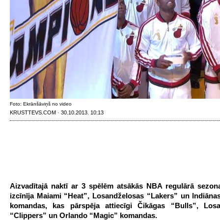
Foto: Ekrānšāviņš no video
KRUSTTEVS.COM · 30.10.2013. 10:13
Aizvadītajā naktī ar 3 spēlēm atsākās NBA regulārā sezon
izcīnīja Maiami “Heat”, Losandželosas “Lakers” un Indiāna
komandas, kas pārspēja attiecīgi Čikāgas “Bulls”, Los
“Clippers” un Orlando “Magic” komandas.