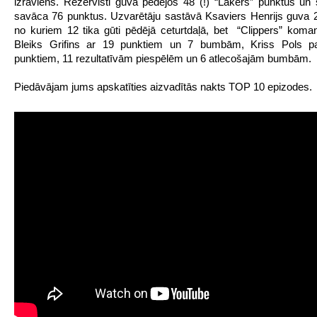
izrāviens. Rezervisti guva pēdējos 48 (!) “Lakers” punktus un
savāca 76 punktus.
Uzvarētāju sastāvā Ksaviers Henrijs guva 
no kuriem 12 tika gūti pēdējā ceturtdaļā, bet
“Clippers” koman
Bleiks Grifins ar 19 punktiem un 7 bumbām, Kriss Pols pa
punktiem, 11 rezultatīvām piespēlēm un 6 atlecošajām bumbām.
Piedāvājam jums apskatīties aizvadītās nakts TOP 10 epizodes.