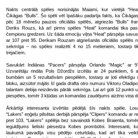
Nakts centrālā spēles norisinājās Maiami, kur vietējā “He
Čikāgas “Bulls”. Šo spēli vēl īpašāku padarīja fakts, ka Čikāg
pēc 18 mēnešu pauzes oficiālās spēlēs, atgriezās “Bulls”
fra
Deriks Rouzs, kā arī pirms spēles “Heat” komandai tika pas
čempionu gredzeni. Uz šāda emociju viļņa “Heat” pārspēja savu
ar 107 pret 95. Derikam Rouzam atgriešanās oficiālās spēlēs n
sekmīga – no spēles realizēti 4 no 15 metieniem, tostarp ti
trejačiem.
Savukārt Indiānas “Pacers” pārspēja Orlando “Magic” ar 9
Uzvarētāju rindās Pols Džordžs izcēlās ar 24 punktiem, 6 a
bumbām un 5 rezultatīvām piespēlēm, tostarp ar ļoti efektīgu 
bloku,
aizsūtot mājās
šī gada drafta otro numuru Viktoru Oladip
talantam debija neizdevās pārāk sekmīga. Lai arī gūti 12 punkti u
piespēles, tomēr 3 kļūdas un komandas zaudējums aizēno viņa de
Ārkārtīgi interesanta izvērtās pēdējā šīs nakts spēle. Los
“Lakers” eņģeļu pilsētas derbijā pārspēja “Clipers” komandu ar re
pret 103. “Lakers” spēlēja bez savainotā Kobes Braienta, tomēr
ieguldījums lieliski piesedza Kobes prombūtni. Interesanti, ka
laukumā pavadīja visu pēdējo ceturtdaļu, kad arī tika veikt