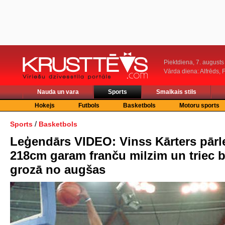
Piektdiena, 7. augusts
Vārda diena: Alfrēds, 
Nauda un vara
Sports
Smalkais stils
Hokejs
Futbols
Basketbols
Motoru sports
/
Sports
Basketbols
Leģendārs VIDEO: Vinss Kārters pārle
218cm garam franču milzim un triec
grozā no augšas