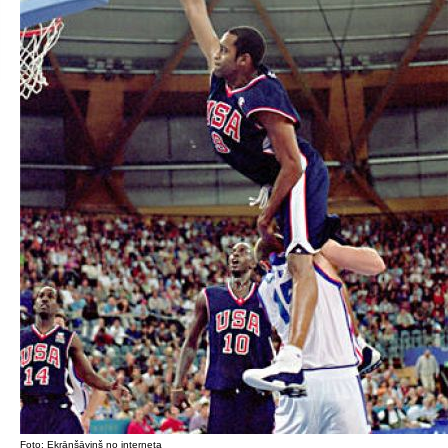
Foto: Ekrānšāviņš no interneta