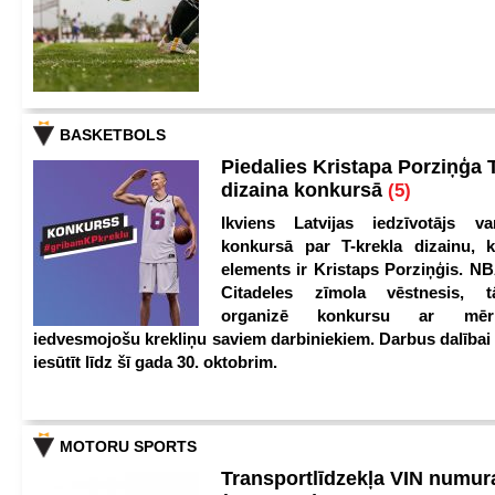
BASKETBOLS
Piedalies Kristapa Porziņģa 
dizaina konkursā
(5)
Ikviens Latvijas iedzīvotājs var
konkursā par T-krekla dizainu, k
elements ir Kristaps Porziņģis. NB
Citadeles zīmola vēstnesis, 
organizē konkursu ar mērķ
iedvesmojošu krekliņu saviem darbiniekiem. Darbus dalībai
iesūtīt līdz šī gada 30. oktobrim.
MOTORU SPORTS
Transportlīdzekļa VIN numu