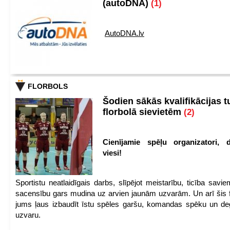
(autoDNA)
(1)
AutoDNA.lv
FLORBOLS
Šodien sākās kvalifikācijas t
florbolā sievietēm
(2)
Cienījamie spēļu organizatori, d
viesi!
Sportistu neatlaidīgais darbs, slīpējot meistarību, ticība sav
sacensību gars mudina uz arvien jaunām uzvarām. Un arī šis fl
jums ļaus izbaudīt īstu spēles garšu, komandas spēku un de
uzvaru.