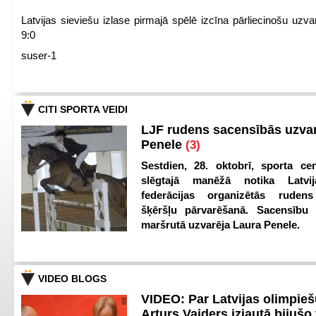
Latvijas sieviešu izlase pirmajā spēlē izcīna pārliecinošu uzva
9:0
suser-1
CITI SPORTA VEIDI
LJF rudens sacensībās uzva
Penele
(3)
Sestdien, 28. oktobrī, sporta cen
slēgtajā manēžā notika Latvij
federācijas organizētās ruden
šķēršļu pārvarēšanā. Sacensību s
maršrutā uzvarēja Laura Penele.
VIDEO BLOGS
VIDEO: Par Latvijas olimpie
Arturs Vaiders izjautā bijušo 