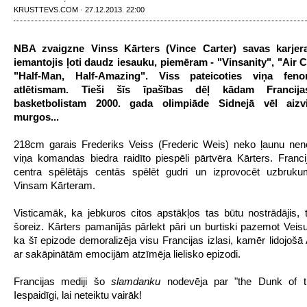
KRUSTTEVS.COM · 27.12.2013. 22:00
NBA zvaigzne Vinss Kārters (Vince Carter) savas karjera
iemantojis ļoti daudz iesauku, piemēram - "Vinsanity", "Air
"Half-Man, Half-Amazing". Viss pateicoties viņa feno
atlētismam. Tieši šīs īpašības dēļ kādam Francija
basketbolistam 2000. gada olimpiāde Sidnejā vēl aizv
murgos...
218cm garais Frederiks Veiss (Frederic Weis) neko ļaunu nen
viņa komandas biedra raidīto piespēli pārtvēra Kārters. Franci
centra spēlētājs centās spēlēt gudri un izprovocēt uzbruku
Vinsam Kārteram.
Visticamāk, ka jebkuros citos apstākļos tas būtu nostrādājis, 
šoreiz. Kārters pamanījās pārlekt pāri un burtiski pazemot Veisu
ka šī epizode demoralizēja visu Francijas izlasi, kamēr lidojošā
ar sakāpinātām emocijām atzīmēja lielisko epizodi.
Francijas mediji šo
slamdanku
nodevēja par "the Dunk of t
Iespaidīgi, lai neteiktu vairāk!