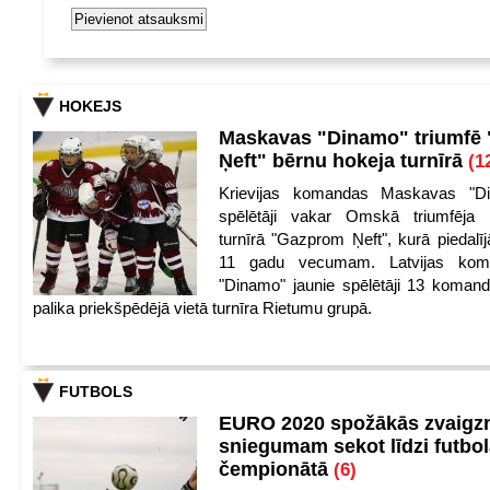
HOKEJS
Maskavas "Dinamo" triumfē
Ņeft" bērnu hokeja turnīrā
(1
Krievijas komandas Maskavas "Di
spēlētāji vakar Omskā triumfēja 
turnīrā "Gazprom Ņeft", kurā piedalīj
11 gadu vecumam. Latvijas kom
"Dinamo" jaunie spēlētāji 13 koman
palika priekšpēdējā vietā turnīra Rietumu grupā.
FUTBOLS
EURO 2020 spožākās zvaigzn
sniegumam sekot līdzi futbo
čempionātā
(6)