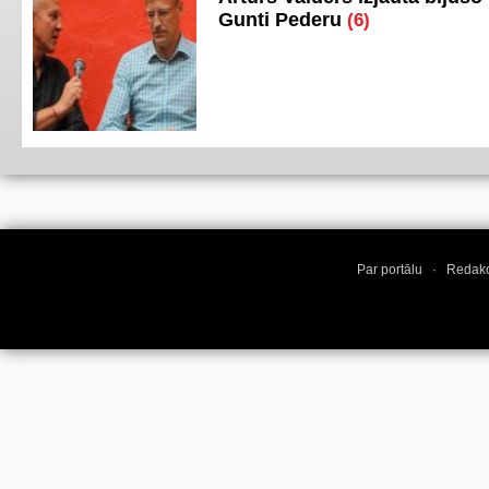
Gunti Pederu
(6)
Par portālu
·
Redakc