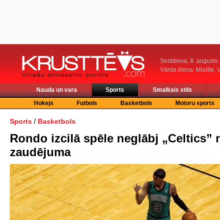
Sestdiena, 8. augusts
Vārda diena: Mudīte, V
Nauda un vara
Sports
Smalkais stils
Hokejs
Futbols
Basketbols
Motoru sports
/
Sports
Basketbols
Rondo izcilā spēle neglābj „Celtics” 
zaudējuma