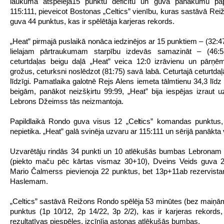
laukumā atspēlēja15 punktu deficītu un guva panākumu papi
115:111, pieveicot Bostonas „Celtics” vienību, kuras sastāvā Re
guva 44 punktus, kas ir spēlētāja karjeras rekords.
„Heat” pirmajā puslaikā nonāca iedzinējos ar 15 punktiem – (32:47
lielajam pārtraukumam starpību izdevās samazināt – (46:5
ceturtdaļas beigu daļā „Heat” veica 12:0 izrāvienu un pārņē
grožus, ceturksni noslēdzot (81:75) savā labā. Ceturtajā ceturtdaļā
līdzīgi. Pamatlaika galotnē Rejs Alens iemeta tālmtienu 34,3 līdz
beigām, panākot neizšķirtu 99:99, „Heat” bija iespējas izraut u
Lebrons Džeimss tās neizmantoja.
Papildlaikā Rondo guva visus 12 „Celtics” komandas punktus,
nepietika. „Heat” galā svinēja uzvaru ar 115:111 un sērijā panākta
Uzvarētāju rindās 34 punkti un 10 atlēkušās bumbas Lebrona
(piekto maču pēc kārtas vismaz 30+10), Dveins Veids guva 2
Mario Čalmerss pievienoja 22 punktus, bet 13p+11ab rezervis
Haslemam.
„Celtics” sastāvā Reižons Rondo spēlēja 53 minūtes (bez maiņā
punktus (1p 10/12, 2p 14/22, 3p 2/2), kas ir karjeras rekords
rezultatīvas piespēles, izcīnīja astoņas atlēkušās bumbas.