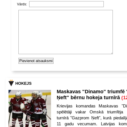
Vārds:
HOKEJS
Maskavas "Dinamo" triumfē
Ņeft" bērnu hokeja turnīrā
(1
Krievijas komandas Maskavas "Di
spēlētāji vakar Omskā triumfēja 
turnīrā "Gazprom Ņeft", kurā piedalīj
11 gadu vecumam. Latvijas kom