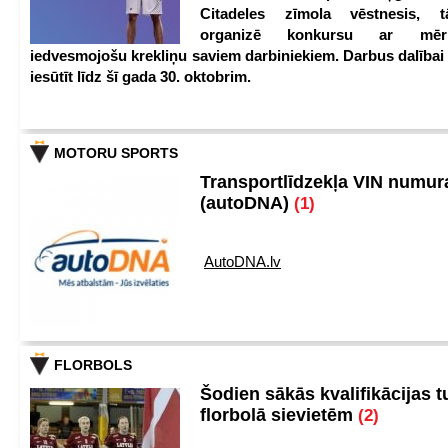
Citadeles zīmola vēstnesis, 
organizē konkursu ar mērķ
iedvesmojošu krekliņu saviem darbiniekiem. Darbus dalībai
iesūtīt līdz šī gada 30. oktobrim.
MOTORU SPORTS
Transportlīdzekļa VIN numu
(autoDNA)
(1)
AutoDNA.lv
FLORBOLS
Šodien sākās kvalifikācijas t
florbolā sievietēm
(2)