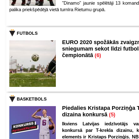
"Dinamo" jaunie spēlētāji 13 koman
palika priekšpēdējā vietā turnīra Rietumu grupā.
FUTBOLS
EURO 2020 spožākās zvaigzn
sniegumam sekot līdzi futbo
čempionātā
(6)
BASKETBOLS
Piedalies Kristapa Porziņģa 
dizaina konkursā
(5)
Ikviens Latvijas iedzīvotājs var
konkursā par T-krekla dizainu, k
elements ir Kristaps Porziņģis. NB