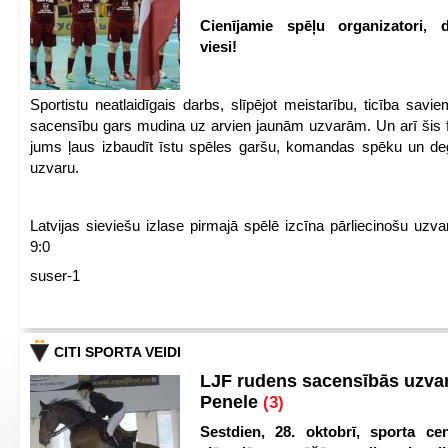
Cienījamie spēļu organizatori, d
viesi!
Sportistu neatlaidīgais darbs, slīpējot meistarību, ticība sav
sacensību gars mudina uz arvien jaunām uzvarām. Un arī šis fl
jums ļaus izbaudīt īstu spēles garšu, komandas spēku un de
uzvaru.
Latvijas sieviešu izlase pirmajā spēlē izcīna pārliecinošu uzva
9:0
suser-1
CITI SPORTA VEIDI
LJF rudens sacensībās uzva
Penele
(3)
Sestdien, 28. oktobrī, sporta cen