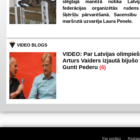
slēgtajā manēžā notika Latvij
federācijas organizētās ruden
šķēršļu pārvarēšanā. Sacensību s
maršrutā uzvarēja Laura Penele.
VIDEO BLOGS
VIDEO: Par Latvijas olimpie
Arturs Vaiders izjautā bijušo 
Gunti Pederu
(6)
Par portālu
·
Redakc