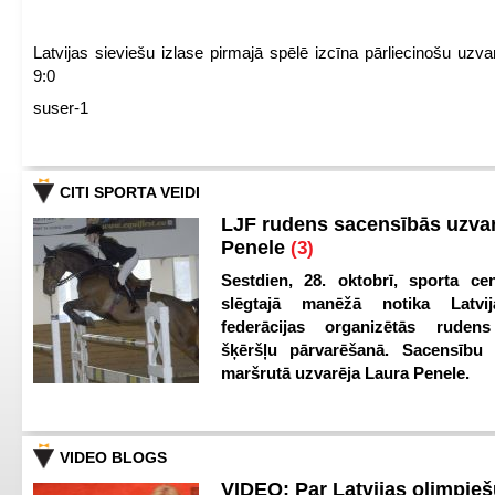
Latvijas sieviešu izlase pirmajā spēlē izcīna pārliecinošu uzva
9:0
suser-1
CITI SPORTA VEIDI
LJF rudens sacensībās uzva
Penele
(3)
Sestdien, 28. oktobrī, sporta cen
slēgtajā manēžā notika Latvij
federācijas organizētās ruden
šķēršļu pārvarēšanā. Sacensību s
maršrutā uzvarēja Laura Penele.
VIDEO BLOGS
VIDEO: Par Latvijas olimpie