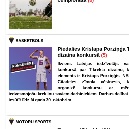
čempionātā
(6)
BASKETBOLS
Piedalies Kristapa Porziņģa 
dizaina konkursā
(5)
Ikviens Latvijas iedzīvotājs var
konkursā par T-krekla dizainu, k
elements ir Kristaps Porziņģis. NB
Citadeles zīmola vēstnesis, 
organizē konkursu ar mērķ
iedvesmojošu krekliņu saviem darbiniekiem. Darbus dalībai
iesūtīt līdz šī gada 30. oktobrim.
MOTORU SPORTS