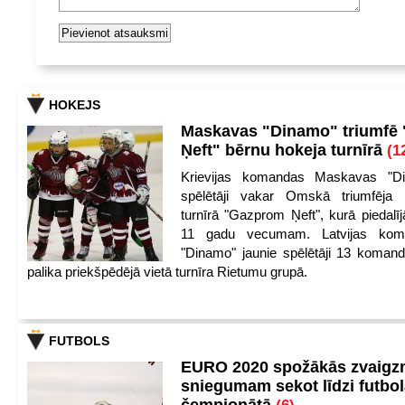
HOKEJS
Maskavas "Dinamo" triumfē
Ņeft" bērnu hokeja turnīrā
(1
Krievijas komandas Maskavas "Di
spēlētāji vakar Omskā triumfēja 
turnīrā "Gazprom Ņeft", kurā piedalīj
11 gadu vecumam. Latvijas kom
"Dinamo" jaunie spēlētāji 13 koman
palika priekšpēdējā vietā turnīra Rietumu grupā.
FUTBOLS
EURO 2020 spožākās zvaigzn
sniegumam sekot līdzi futbo