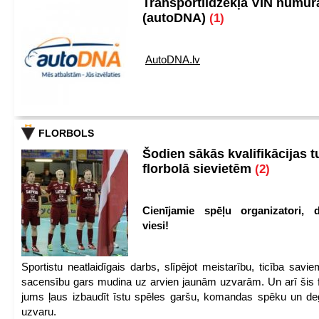
Transportlīdzekļa VIN numu
(autoDNA)
(1)
AutoDNA.lv
FLORBOLS
Šodien sākās kvalifikācijas t
florbolā sievietēm
(2)
Cienījamie spēļu organizatori, d
viesi!
Sportistu neatlaidīgais darbs, slīpējot meistarību, ticība sav
sacensību gars mudina uz arvien jaunām uzvarām. Un arī šis fl
jums ļaus izbaudīt īstu spēles garšu, komandas spēku un de
uzvaru.