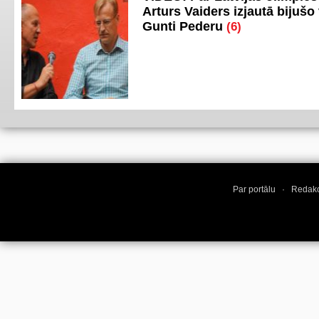
Arturs Vaiders izjautā bijušo 
Gunti Pederu
(6)
Par portālu
·
Redakc