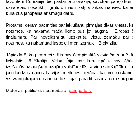
favorīte ir Rumānija, bet pastarīte Slovākija, savukārt pārējo ko
uzvarētāju nosaukt ir grūti, un visu izšķirs sīkas nianses, kā a
kura būs jānopelna ar smagu darbu.
Protams, ceram pacīnīties par iekļūšanu pirmajās divās vietās, k
nozīmēs, ka nākamā mača likme būs ļoti augsta – Eiropas 
finālturnīrs. Par neveiksmīgu uzskatīšu vietu, zemāku par 
nozīmēs, ka nākamgad jāspēlē līmeni zemāk – B divīzijā.
Jāpiezīmē, ka pirmo reizi Eiropas čempionātā sievietēm startē tā
lielvalstis kā Skotija, Velsa, Īrija, par kuru spēku nav jāša
izsišanās uz augšu mazajām valstīm kļūst arvien sarežģītāka. Lai
jau daudzus gadus Latvijas meitenes pierāda, ka prot noskaņ
vissvarīgākajām cīņām, un tieši tajās parādīt savu labāko sniegu
Materiāls publicēts sadarbībā ar
parsportu.lv