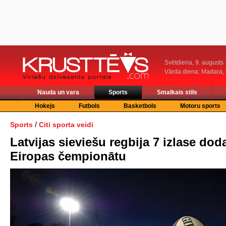
Svētdiena, 9. augusts
Vārda diena: Madara
Nauda un vara
Sports
Smalkais stils
Hokejs
Futbols
Basketbols
Motoru sports
/
Sports
Citi sporta veidi
Latvijas sieviešu regbija 7 izlase dod
Eiropas čempionātu