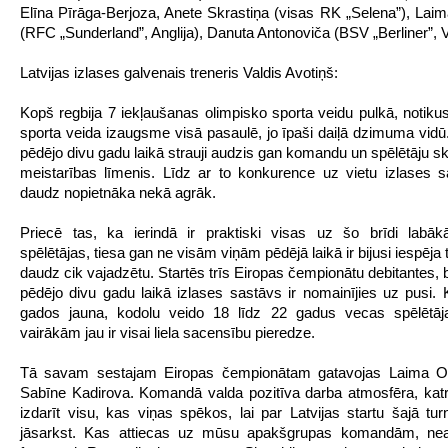
Elīna Pīrāga-Berjoza, Anete Skrastiņa (visas RK „Selena”), La
(RFC „Sunderland”, Anglija), Danuta Antonoviča (BSV „Berliner”, V
Latvijas izlases galvenais treneris Valdis Avotiņš:
Kopš regbija 7 iekļaušanas olimpisko sporta veidu pulkā, notikusi
sporta veida izaugsme visā pasaulē, jo īpaši daiļā dzimuma vidū. 
pēdējo divu gadu laikā strauji audzis gan komandu un spēlētāju sk
meistarības līmenis. Līdz ar to konkurence uz vietu izlases s
daudz nopietnāka nekā agrāk.
Priecē tas, ka ierindā ir praktiski visas uz šo brīdi labāk
spēlētājas, tiesa gan ne visām viņām pēdējā laikā ir bijusi iespēja t
daudz cik vajadzētu. Startēs trīs Eiropas čempionātu debitantes,
pēdējo divu gadu laikā izlases sastāvs ir nomainījies uz pusi.
gados jauna, kodolu veido 18 līdz 22 gadus vecas spēlētāja
vairākām jau ir visai liela sacensību pieredze.
Tā savam sestajam Eiropas čempionātam gatavojas Laima 
Sabīne Kadirova. Komandā valda pozitīva darba atmosfēra, katr
izdarīt visu, kas viņas spēkos, lai par Latvijas startu šajā tur
jāsarkst. Kas attiecas uz mūsu apakšgrupas komandām, n