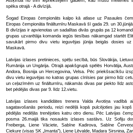
Atšķirībā no trim iepriekšējiem gadiem, kad mūsu meitenes s
spēka otrajā - A divīzijā.
Šogad Eiropas čempionāts kalpo kā atlase uz Pasaules čem
Eiropas čempionāta finālturnīru Maskavā šī gada 29. un 30.jūnijā,
B divīzijas ir apvienotas un sadalītas divās grupās pa 12 koman
grupas uzvarētāja komanda iegūs tiesības nākamgad startēt Elite
savukārt pirmo divu vietu ieguvējas jūnija beigās dosies uz f
Maskavā.
Latvijas izlases pretinieces, spēļu secībā, būs Slovākija, Lietuva
Rumānija un Ungārija. Otrajā apakšgrupā spēlēs Horvātija, Austri
Andora, Bosnija un Hercegovina, Velsa. Pēc priekšsacīkšu izs
divu vietu ieguvējas no katras grupas cīnīsies par pirmo līdz cetur
un ceļazīmēm uz finālturnīru, nākamās divas par piekto līdz astot
bet pēdējās divas par 9. līdz 12.vietu.
Latvijas izlases kandidātes trenera Valda Avotiņa vadībā ai
sagatavošanās periodu, reizi nedēļā kopā pulcējoties jau kopš
pēdējās nedēļās trenējoties katru otro dienu. Pēc Latvijas čemp
posma 26.maijā tika nosaukts izlases sastāvs. Uz Sofiju dos
Freiberga, Liene Vāciete, Sabīne Kadirova, Sabīne Červeņa
Ciekure (visas SK „Imanta”), Liene Lēvalde, Madara Sirsniņa, Zan