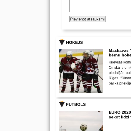
HOKEJS
Maskavas "
bērnu hoke
Krievijas kom
Omskā triumf
piedalījās p
Rīgas "Dina
palika priekš
FUTBOLS
EURO 2020
sekot līdz