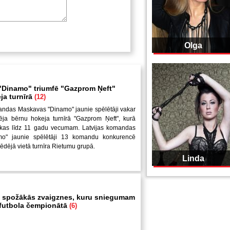
Olga
Dinamo" triumfē "Gazprom Ņeft"
ja turnīrā
(12)
andas Maskavas "Dinamo" jaunie spēlētāji vakar
ēja bērnu hokeja turnīrā "Gazprom Ņeft", kurā
uikas līdz 11 gadu vecumam. Latvijas komandas
mo" jaunie spēlētāji 13 komandu konkurencē
pēdējā vietā turnīra Rietumu grupā.
Linda
 spožākās zvaigznes, kuru sniegumam
i futbola čempionātā
(6)