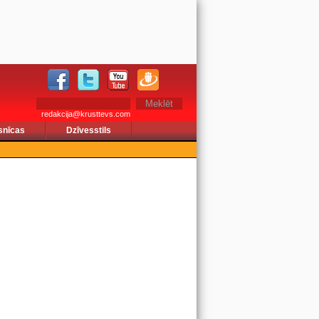
redakcija@krusttevs.com
snīcas
Dzīvesstils