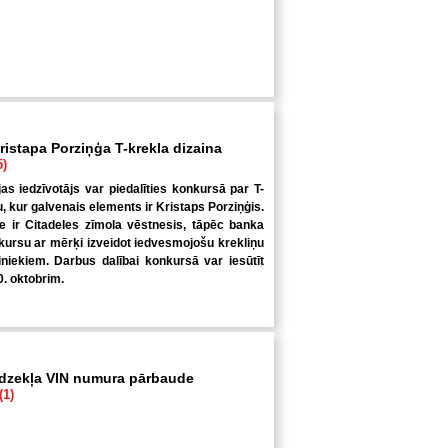
ristapa Porziņģa T-krekla dizaina
5)
jas iedzīvotājs var piedalīties konkursā par T-
u, kur galvenais elements ir Kristaps Porziņģis.
 ir Citadeles zīmola vēstnesis, tāpēc banka
kursu ar mērķi izveidot iedvesmojošu krekliņu
niekiem. Darbus dalībai konkursā var iesūtīt
0. oktobrim.
īdzekļa VIN numura pārbaude
(1)