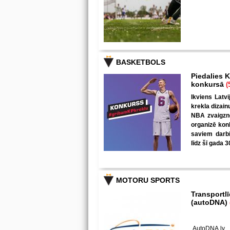
BASKETBOLS
Piedalies K
konkursā
(
Ikviens Latvi
krekla dizain
NBA zvaigzne
organizē kon
saviem darbi
līdz šī gada 3
MOTORU SPORTS
Transportl
(autoDNA)
AutoDNA.lv