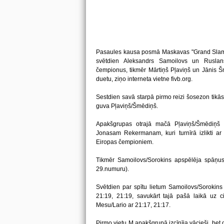
Pasaules kausa posmā Maskavas "Grand Slam"
svētdien Aleksandrs Samoilovs un Ruslan
čempionus, tikmēr Mārtiņš Pļaviņš un Jānis Šm
duetu, ziņo interneta vietne fivb.org.
Sestdien savā starpā pirmo reizi šosezon tikās
guva Pļaviņš/Šmēdiņš.
Apakšgrupas otrajā mačā Pļaviņš/Šmēdiņš
Jonasam Rekermanam, kuri turnīrā izlikti a
Eiropas čempioniem.
Tikmēr Samoilovs/Sorokins apspēlēja spāņus 
29.numuru).
Svētdien par spītu lietum Samoilovs/Sorokins
21:19, 21:19, savukārt tajā pašā laikā uz c
Mesu/Lario ar 21:17, 21:17.
Pirmo vietu M apakšgrupā izcīnīja vācieši, bet 