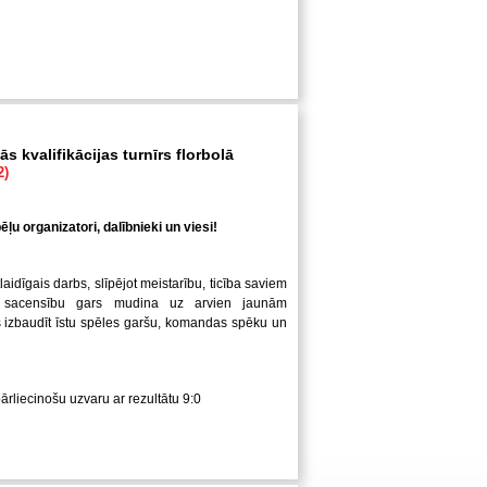
s kvalifikācijas turnīrs florbolā
2)
ļu organizatori, dalībnieki un viesi!
laidīgais darbs, slīpējot meistarību, ticība saviem
 sacensību gars mudina uz arvien jaunām
us izbaudīt īstu spēles garšu, komandas spēku un
pārliecinošu uzvaru ar rezultātu 9:0