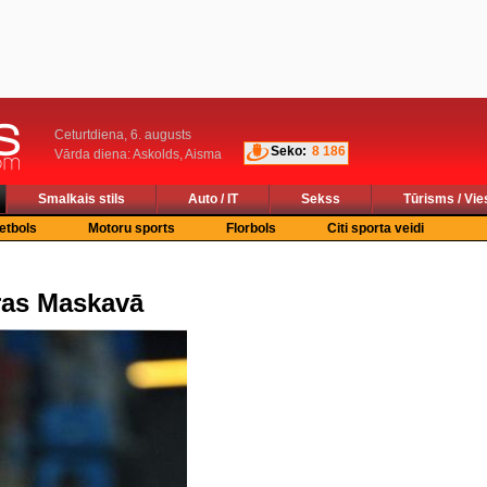
Ceturtdiena, 6. augusts
Seko:
8 186
Vārda diena: Askolds, Aisma
Smalkais stils
Auto / IT
Sekss
Tūrisms / Vie
etbols
Motoru sports
Florbols
Citi sporta veidi
ras Maskavā