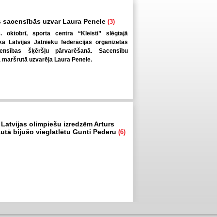
 sacensībās uzvar Laura Penele
(3)
. oktobrī, sporta centra “Kleisti” slēgtajā
a Latvijas Jātnieku federācijas organizētās
ensības šķēršļu pārvarēšanā. Sacensību
ā maršrutā uzvarēja Laura Penele.
 Latvijas olimpiešu izredzēm Arturs
autā bijušo vieglatlētu Gunti Pederu
(6)