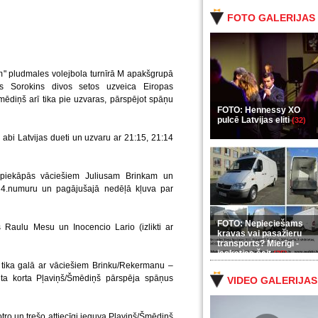
FOTO GALERIJAS
 pludmales volejbola turnīrā M apakšgrupā
s Sorokins divos setos uzveica Eiropas
ēdiņš arī tika pie uzvaras, pārspējot spāņu
FOTO: Hennessy XO
pulcē Latvijas eliti
(32)
 abi Latvijas dueti un uzvaru ar 21:15, 21:14
 piekāpās vāciešiem Juliusam Brinkam un
r 4.numuru un pagājušajā nedēļā kļuva par
FOTO: Nepieciešams
Raulu Mesu un Inocencio Lario (izlikti ar
kravas vai pasažieru
transports? Mierīgi -
ieskaties šeit
(35)
 tika galā ar vāciešiem Brinku/Rekermanu –
ita korta Pļaviņš/Šmēdiņš pārspēja spāņus
VIDEO GALERIJAS
otro un trešo attiecīgi ieguva Pļaviņš/Šmēdiņš