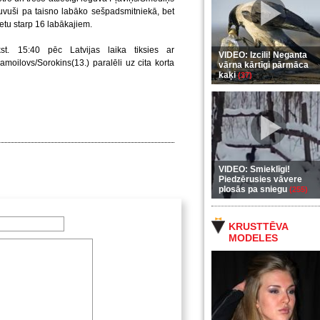
uvuši pa taisno labāko sešpadsmitniekā, bet
ietu starp 16 labākajiem.
st. 15:40 pēc Latvijas laika tiksies ar
VIDEO: Izcili! Neganta
moilovs/Sorokins(13.) paralēli uz cita korta
vārna kārtīgi pārmāca
kaķi
(37)
VIDEO: Smieklīgi!
Piedzērusies vāvere
plosās pa sniegu
(255)
KRUSTTĒVA
MODELES