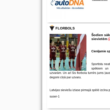
FLORBOLS
Šodien sākā
sievietēm
(
Cienījamie spē
Sportistu neat
spēkiem un
uzvarām. Un arī šis florbola turnīrs jums ļa
degsmi cīņā par uzvaru.
Latvijas sieviešu izlase pirmajā spēlē izcīna 
suser-1