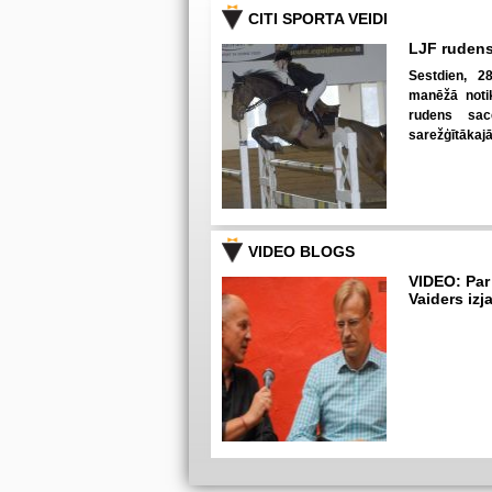
CITI SPORTA VEIDI
LJF rudens
Sestdien, 28
manēžā notik
rudens sac
sarežģītākaj
VIDEO BLOGS
VIDEO: Par
Vaiders izj