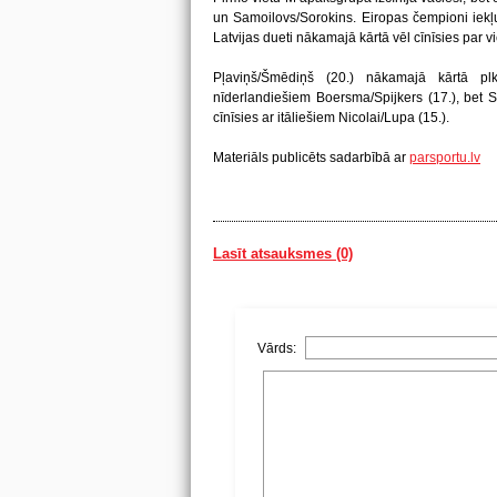
un Samoilovs/Sorokins. Eiropas čempioni iekļ
Latvijas dueti nākamajā kārtā vēl cīnīsies par v
Pļaviņš/Šmēdiņš (20.) nākamajā kārtā plk
nīderlandiešiem Boersma/Spijkers (17.), bet Sa
cīnīsies ar itāliešiem Nicolai/Lupa (15.).
Materiāls publicēts sadarbībā ar
parsportu.lv
Lasīt atsauksmes (0)
Vārds: