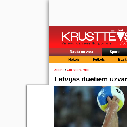
Nauda un vara
Sports
Hokejs
Futbols
Bask
/
Sports
Citi sporta veidi
Latvijas duetiem uzva