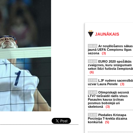
JAUNĀKAIS
06:45
Ar novēlošanos sākas
jaunā UEFA Čempionu līgas
sezona
(3)
16:23
EURO 2020 spožākās
zvaigznes, kuru sniegumam
sekot līdzi futbola čempionā
(6)
17:09
LJF rudens sacensībā
uzvar Laura Penele
(3)
14:48
Olimpiskajā sezonā
LTV7 tiešraidē rādīs visus
Pasaules kausa izcīņas
posmus bobslejā un
skeletonā
(3)
14:49
Piedalies Kristapa
Porziņģa T-krekla dizaina
konkursā
(5)