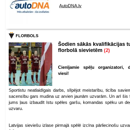
AutoDNA.lv
FLORBOLS
Šodien sākās kvalifikācijas t
florbolā sievietēm
(2)
Cienījamie spēļu organizatori, d
viesi!
Sportistu neatlaidīgais darbs, slīpējot meistarību, ticība sav
sacensību gars mudina uz arvien jaunām uzvarām. Un arī šis fl
jums ļaus izbaudīt īstu spēles garšu, komandas spēku un de
uzvaru.
Latvijas sieviešu izlase pirmajā spēlē izcīna pārliecinošu uzva