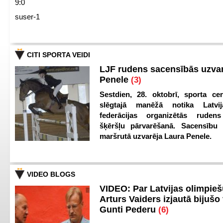
9:0
suser-1
CITI SPORTA VEIDI
LJF rudens sacensībās uzva
Penele
(3)
Sestdien, 28. oktobrī, sporta cen
slēgtajā manēžā notika Latvij
federācijas organizētās ruden
šķēršļu pārvarēšanā. Sacensību s
maršrutā uzvarēja Laura Penele.
VIDEO BLOGS
VIDEO: Par Latvijas olimpie
Arturs Vaiders izjautā bijušo 
Gunti Pederu
(6)