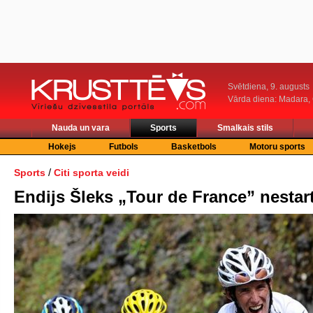
Svētdiena, 9. augusts
Vārda diena: Madara
Nauda un vara
Sports
Smalkais stils
Hokejs
Futbols
Basketbols
Motoru sports
/
Sports
Citi sporta veidi
Endijs Šleks „Tour de France” nestar