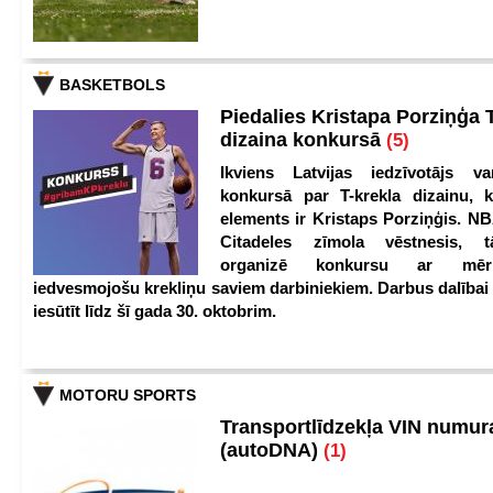
BASKETBOLS
Piedalies Kristapa Porziņģa 
dizaina konkursā
(5)
Ikviens Latvijas iedzīvotājs var
konkursā par T-krekla dizainu, k
elements ir Kristaps Porziņģis. NB
Citadeles zīmola vēstnesis, 
organizē konkursu ar mērķ
iedvesmojošu krekliņu saviem darbiniekiem. Darbus dalībai
iesūtīt līdz šī gada 30. oktobrim.
MOTORU SPORTS
Transportlīdzekļa VIN numu
(autoDNA)
(1)