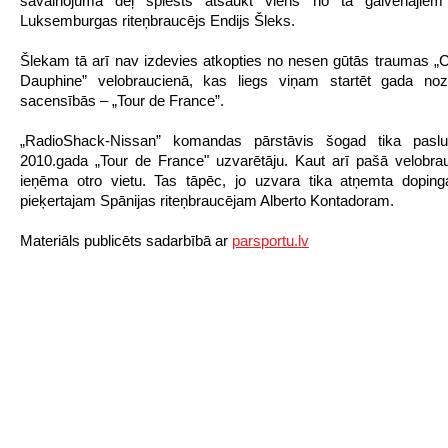
savainojuma dēļ spiests atsaukt viens no tā galvenajiem 
Luksemburgas riteņbraucējs Endijs Šleks.
Šlekam tā arī nav izdevies atkopties no nesen gūtās traumas „C
Dauphine” velobraucienā, kas liegs viņam startēt gada noz
sacensībās – „Tour de France”.
„RadioShack-Nissan” komandas pārstāvis šogad tika paslu
2010.gada „Tour de France" uzvarētāju. Kaut arī pašā velobra
ieņēma otro vietu. Tas tāpēc, jo uzvara tika atņemta doping
pieķertajam Spānijas riteņbraucējam Alberto Kontadoram.
Materiāls publicēts sadarbībā ar
parsportu.lv