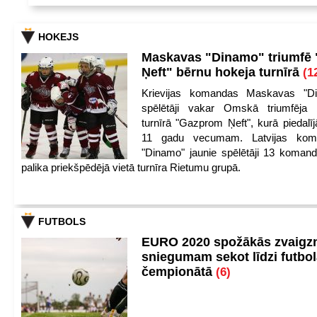
HOKEJS
Maskavas "Dinamo" triumfē
Ņeft" bērnu hokeja turnīrā
(1
Krievijas komandas Maskavas "Di
spēlētāji vakar Omskā triumfēja 
turnīrā "Gazprom Ņeft", kurā piedalīj
11 gadu vecumam. Latvijas kom
"Dinamo" jaunie spēlētāji 13 koman
palika priekšpēdējā vietā turnīra Rietumu grupā.
FUTBOLS
EURO 2020 spožākās zvaigzn
sniegumam sekot līdzi futbo
čempionātā
(6)