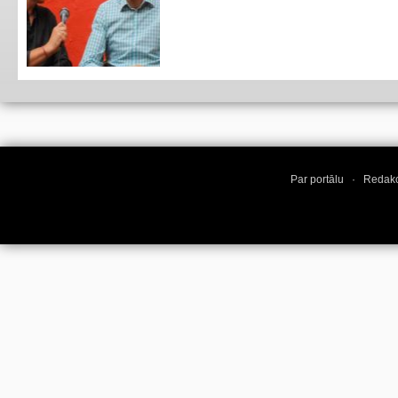
Par portālu
·
Redakc