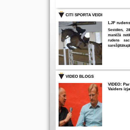
CITI SPORTA VEIDI
LJF rudens
Sestdien, 28
manēžā notik
rudens sac
sarežģītākaj
VIDEO BLOGS
VIDEO: Par
Vaiders izj