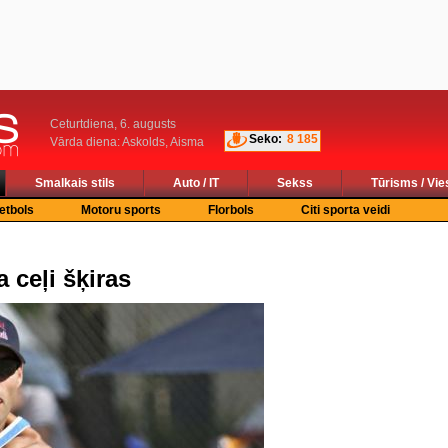
Ceturtdiena, 6. augusts
Seko:
8 185
Vārda diena: Askolds, Aisma
Smalkais stils
Auto / IT
Sekss
Tūrisms / Vie
etbols
Motoru sports
Florbols
Citi sporta veidi
 ceļi šķiras