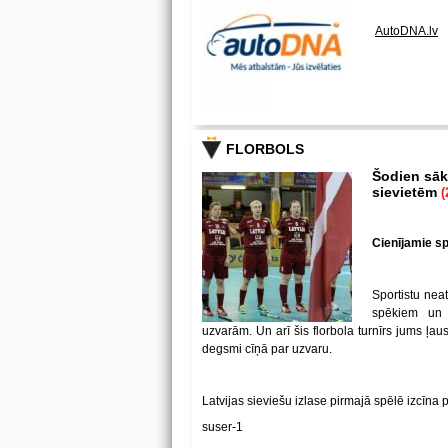
AutoDNA.lv
FLORBOLS
Šodien sākā
sievietēm
(
Cienījamie spē
Sportistu neat
spēkiem un
uzvarām. Un arī šis florbola turnīrs jums ļa
degsmi cīņā par uzvaru.
Latvijas sieviešu izlase pirmajā spēlē izcīna 
suser-1