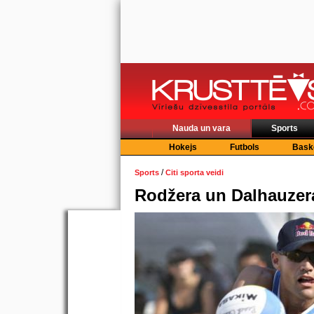
Nauda un vara
Sports
Hokejs
Futbols
Bask
/
Sports
Citi sporta veidi
Rodžera un Dalhauzera