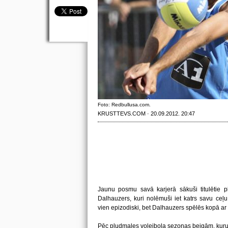
Foto: Redbullusa.com.
KRUSTTEVS.COM · 20.09.2012. 20:47
Jaunu posmu savā karjerā sākuši titulētie p
Dalhauzers, kuri nolēmuši iet katrs savu ceļ
vien epizodiski, bet Dalhauzers spēlēs kopā a
Pēc pludmales volejbola sezonas beigām, kuru