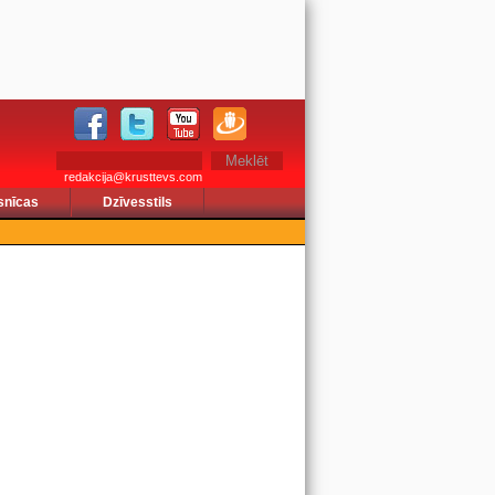
redakcija@krusttevs.com
snīcas
Dzīvesstils