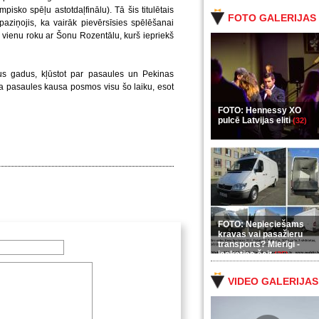
pisko spēļu astotdaļfinālu). Tā šis titulētais
FOTO GALERIJAS
aziņojis, ka vairāk pievērsīsies spēlēšanai
 vienu roku ar Šonu Rozentālu, kurš iepriekš
s gadus, kļūstot par pasaules un Pekinas
a pasaules kausa posmos visu šo laiku, esot
FOTO: Hennessy XO
pulcē Latvijas eliti
(32)
FOTO: Nepieciešams
kravas vai pasažieru
transports? Mierīgi -
ieskaties šeit
(35)
VIDEO GALERIJAS