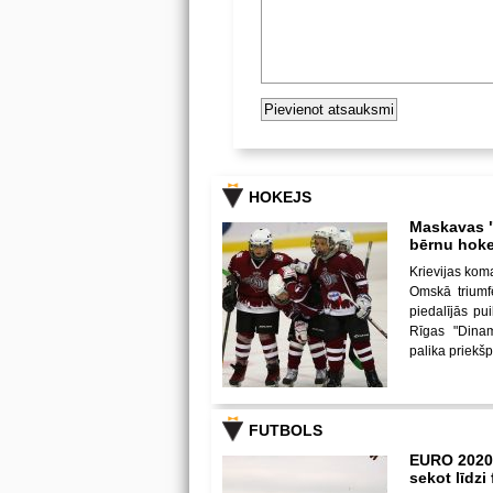
HOKEJS
Maskavas "
bērnu hoke
Krievijas kom
Omskā triumf
piedalījās p
Rīgas "Dina
palika priekš
FUTBOLS
EURO 2020
sekot līdz