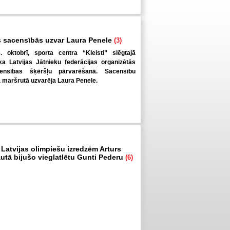
 sacensībās uzvar Laura Penele
(3)
. oktobrī, sporta centra “Kleisti” slēgtajā
a Latvijas Jātnieku federācijas organizētās
ensības šķēršļu pārvarēšanā. Sacensību
ā maršrutā uzvarēja Laura Penele.
 Latvijas olimpiešu izredzēm Arturs
autā bijušo vieglatlētu Gunti Pederu
(6)