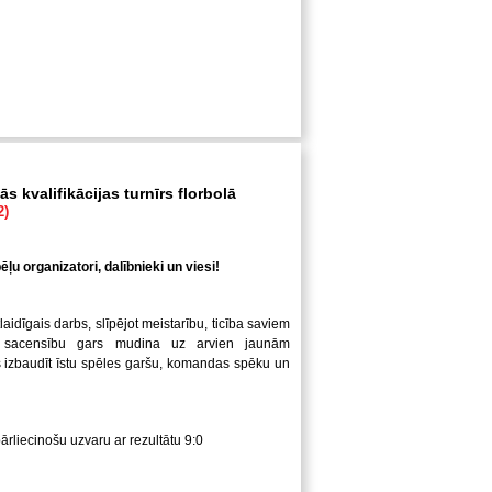
s kvalifikācijas turnīrs florbolā
2)
ļu organizatori, dalībnieki un viesi!
laidīgais darbs, slīpējot meistarību, ticība saviem
 sacensību gars mudina uz arvien jaunām
us izbaudīt īstu spēles garšu, komandas spēku un
pārliecinošu uzvaru ar rezultātu 9:0