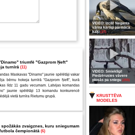
VIDEO: Izcili! Neganta
vārna kārtīgi pārmāca
kaķi
(37)
Dinamo" triumfē "Gazprom Ņeft"
ja turnīrā
(11)
VIDEO: Smieklīgi!
andas Maskavas "Dinamo" jaunie spēlētāji vakar
Piedzērusies vāvere
ēja bērnu hokeja turnīrā "Gazprom Ņeft", kurā
plosās pa sniegu
(255)
uikas līdz 11 gadu vecumam. Latvijas komandas
mo" jaunie spēlētāji 13 komandu konkurencē
KRUSTTĒVA
pēdējā vietā turnīra Rietumu grupā.
MODELES
 spožākās zvaigznes, kuru sniegumam
i futbola čempionātā
(6)