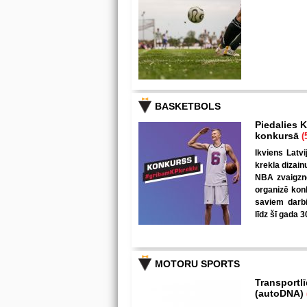
BASKETBOLS
Piedalies K
konkursā
(
Ikviens Latvi
krekla dizain
NBA zvaigzne
organizē kon
saviem darbi
līdz šī gada 3
MOTORU SPORTS
Transportl
(autoDNA)