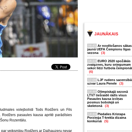
JAUNĀKAIS
06:45
Ar novēlošanos sākas
jaunā UEFA Čempionu līgas
sezona
(3)
16:23
EURO 2020 spožākās
zvaigznes, kuru sniegumam
sekot līdzi futbola čempionā
(6)
17:09
LJF rudens sacensībā
uzvar Laura Penele
(3)
14:48
Olimpiskajā sezonā
LTV7 tiešraidē rādīs visus
Pasaules kausa izcīņas
posmus bobslejā un
skeletonā
(3)
ludmales volejbolisti Tods Rodžers un Fils
14:49
Piedalies Kristapa
u. Rodžers pasaules kausa apritē parādīsies
Porziņģa T-krekla dizaina
r Šonu Rozentālu.
konkursā
(5)
 par veiksmīgu Rodžers ar Dalhauzeru nevar