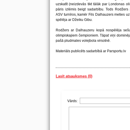
uzskatīt (neizdevās tikt tālāk par Londonas olim
pāris izlēmis beigt sadarbību. Tods Rodžers p
ASV turnīros, kamēr Fils Dalhauzers meties uz
spēlēja ar Džeiku Gibu.
Rodžers ar Dalhauzeru kopā nospēlēja sešu
olimpiskajiem čempioniem. Tāpat viņi dominēj
pašā pludmales volejbola virsotnē.
Materiāls publicēts sadarbībā ar Parsportu.lv
Lasīt atsauksmes (0)
Vārds: