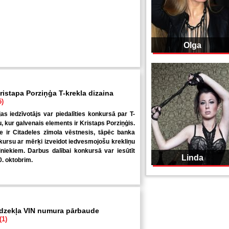
Olga
ristapa Porziņģa T-krekla dizaina
5)
jas iedzīvotājs var piedalīties konkursā par T-
u, kur galvenais elements ir Kristaps Porziņģis.
 ir Citadeles zīmola vēstnesis, tāpēc banka
kursu ar mērķi izveidot iedvesmojošu krekliņu
niekiem. Darbus dalībai konkursā var iesūtīt
Linda
0. oktobrim.
īdzekļa VIN numura pārbaude
(1)