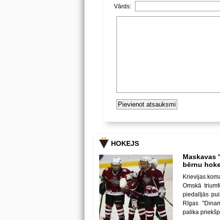
Vārds:
HOKEJS
Maskavas "
bērnu hoke
Krievijas kom
Omskā triumf
piedalījās p
Rīgas "Dina
palika priekš