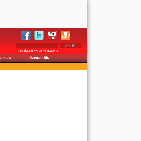
redakcija@krusttevs.com
snīcas
Dzīvesstils