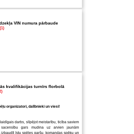
īdzekļa VIN numura pārbaude
(1)
s kvalifikācijas turnīrs florbolā
2)
ļu organizatori, dalībnieki un viesi!
laidīgais darbs, slīpējot meistarību, ticība saviem
 sacensību gars mudina uz arvien jaunām
us izbaudīt īstu spēles garšu, komandas spēku un