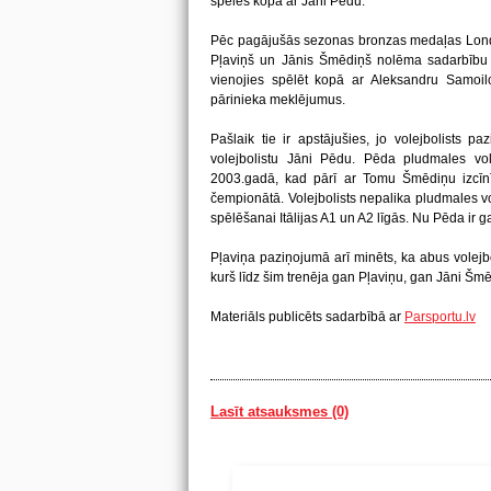
spēlēs kopā ar Jāni Pēdu.
Pēc pagājušās sezonas bronzas medaļas London
Pļaviņš un Jānis Šmēdiņš nolēma sadarbību n
vienojies spēlēt kopā ar Aleksandru Samoilo
pārinieka meklējumus.
Pašlaik tie ir apstājušies, jo volejbolists p
volejbolistu Jāni Pēdu. Pēda pludmales vo
2003.gadā, kad pārī ar Tomu Šmēdiņu izcīn
čempionātā. Volejbolists nepalika pludmales vo
spēlēšanai Itālijas A1 un A2 līgās. Nu Pēda ir g
Pļaviņa paziņojumā arī minēts, ka abus volejbol
kurš līdz šim trenēja gan Pļaviņu, gan Jāni Šm
Materiāls publicēts sadarbībā ar
Parsportu.lv
Lasīt atsauksmes (0)