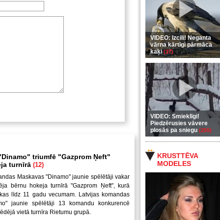
VIDEO: Izcili! Neganta
vārna kārtīgi pārmāca
kaķi
(37)
VIDEO: Smieklīgi!
Piedzērusies vāvere
plosās pa sniegu
(255)
KRUSTTĒVA
Dinamo" triumfē "Gazprom Ņeft"
MODELES
ja turnīrā
(12)
andas Maskavas "Dinamo" jaunie spēlētāji vakar
ēja bērnu hokeja turnīrā "Gazprom Ņeft", kurā
uikas līdz 11 gadu vecumam. Latvijas komandas
mo" jaunie spēlētāji 13 komandu konkurencē
pēdējā vietā turnīra Rietumu grupā.