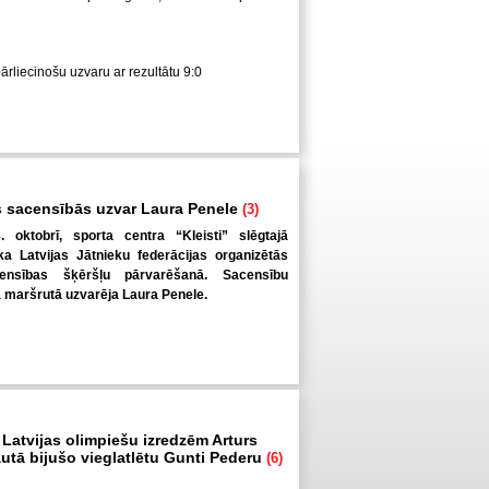
pārliecinošu uzvaru ar rezultātu 9:0
 sacensībās uzvar Laura Penele
(3)
. oktobrī, sporta centra “Kleisti” slēgtajā
a Latvijas Jātnieku federācijas organizētās
ensības šķēršļu pārvarēšanā. Sacensību
ā maršrutā uzvarēja Laura Penele.
 Latvijas olimpiešu izredzēm Arturs
autā bijušo vieglatlētu Gunti Pederu
(6)