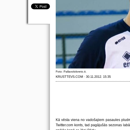
Foto: Pallavololoreto.it.
KRUSTTEVS.COM · 30.11.2012. 15:35
Kā vēsta viena no vadošajiem pasaules pludma
Twitter.com konts, tad pagājušās sezonas labā