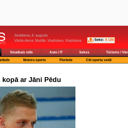
Sestdiena, 8. augusts
Seko:
8 186
Vārda diena: Mudīte, Vladislavs, Vladislava
Smalkais stils
Auto / IT
Sekss
Tūrisms / Vie
etbols
Motoru sports
Florbols
Citi sporta veidi
s kopā ar Jāni Pēdu