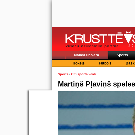
Nauda un vara
Sports
Hokejs
Futbols
Bask
/
Sports
Citi sporta veidi
Mārtiņš Pļaviņš spēlē