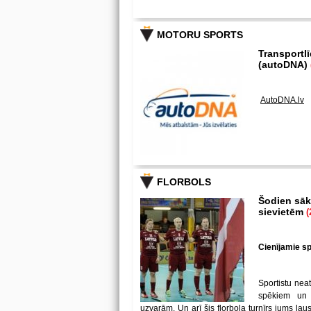
MOTORU SPORTS
Transportl
(autoDNA)
AutoDNA.lv
FLORBOLS
Šodien sākā
sievietēm
(
Cienījamie spē
Sportistu neat
spēkiem un
uzvarām. Un arī šis florbola turnīrs jums ļa