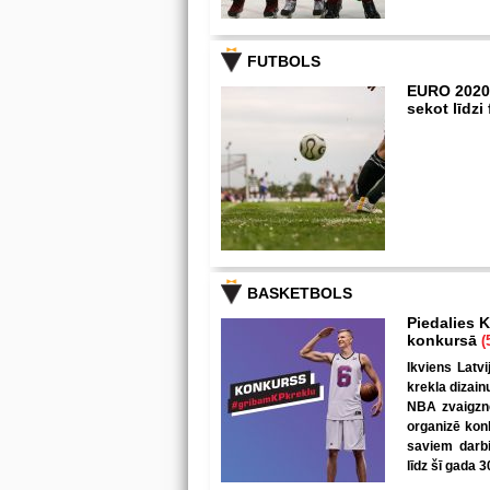
FUTBOLS
EURO 2020
sekot līdz
BASKETBOLS
Piedalies K
konkursā
(
Ikviens Latvi
krekla dizain
NBA zvaigzne
organizē kon
saviem darbi
līdz šī gada 3