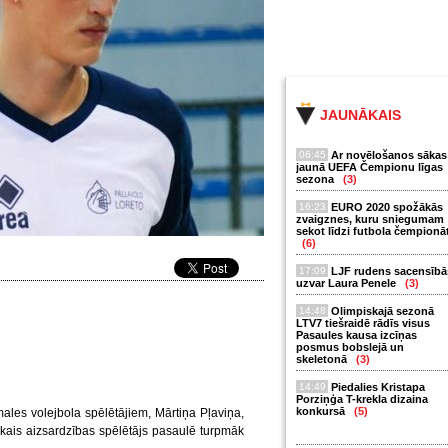
JAUNĀKAIS
06:45
Ar novēlošanos sākas
jaunā UEFA Čempionu līgas
sezona
(3)
16:23
EURO 2020 spožākās
zvaigznes, kuru sniegumam
sekot līdzi futbola čempionā
(6)
17:09
LJF rudens sacensībā
uzvar Laura Penele
(3)
14:48
Olimpiskajā sezonā
LTV7 tiešraidē rādīs visus
Pasaules kausa izcīņas
posmus bobslejā un
skeletonā
(3)
14:49
Piedalies Kristapa
Porziņģa T-krekla dizaina
konkursā
(5)
les volejbola spēlētājiem, Mārtiņa Pļaviņa,
kais aizsardzības spēlētājs pasaulē turpmāk