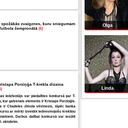
 spožākās zvaigznes, kuru sniegumam
Olga
i futbola čempionātā
(6)
ristapa Porziņģa T-krekla dizaina
Linda
5)
jas iedzīvotājs var piedalīties konkursā par T-
u, kur galvenais elements ir Kristaps Porziņģis.
 ir Citadeles zīmola vēstnesis, tāpēc banka
kursu ar mērķi izveidot iedvesmojošu krekliņu
niekiem. Darbus dalībai konkursā var iesūtīt
0. oktobrim.