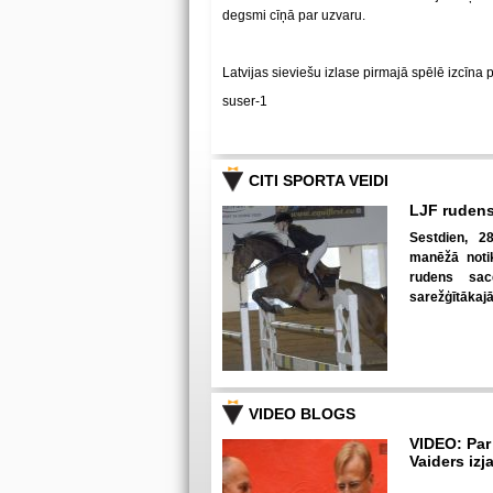
degsmi cīņā par uzvaru.
Latvijas sieviešu izlase pirmajā spēlē izcīna 
suser-1
CITI SPORTA VEIDI
LJF rudens
Sestdien, 28
manēžā notik
rudens sac
sarežģītākaj
VIDEO BLOGS
VIDEO: Par
Vaiders izj