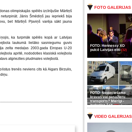
FOTO GALERIJAS
as olimpiskajās spēlēs izcīnījušie Mārtiņš
eturpināt. Jānis Šmēdiņš jau iepriekš bija
vu, bet Mārtiņš Pļaviņš varēja sākt jauna
aziņojis, ka turpmāk spēlēs kopā ar Latvijas
lejbola laukumā lielāko sasniegumu guvis
FOTO: Hennessy XO
īja zelta medaļas 2003.gada Eiropas U-20
pulcē Latvijas eliti
(32)
lejbola apritē, nododoties klasiskā volejbola
atavs atgriezties pludmales volejbolā.
istus trenēs neviens cits kā Aigars Birzulis,
ēdiņu.
FOTO: Nepieciešams
kravas vai pasažieru
transports? Mierīgi -
ieskaties šeit
(35)
VIDEO GALERIJAS