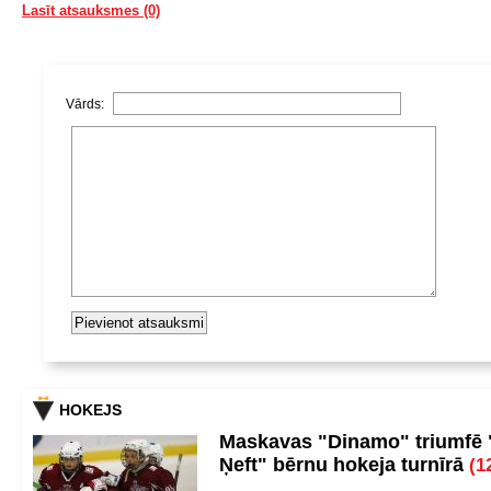
Lasīt atsauksmes (0)
Vārds:
HOKEJS
Maskavas "Dinamo" triumfē
Ņeft" bērnu hokeja turnīrā
(1