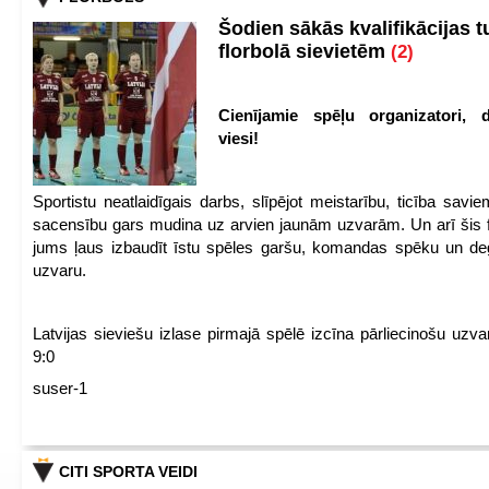
Šodien sākās kvalifikācijas t
florbolā sievietēm
(2)
Cienījamie spēļu organizatori, d
viesi!
Sportistu neatlaidīgais darbs, slīpējot meistarību, ticība sav
sacensību gars mudina uz arvien jaunām uzvarām. Un arī šis fl
jums ļaus izbaudīt īstu spēles garšu, komandas spēku un de
uzvaru.
Latvijas sieviešu izlase pirmajā spēlē izcīna pārliecinošu uzva
9:0
suser-1
CITI SPORTA VEIDI