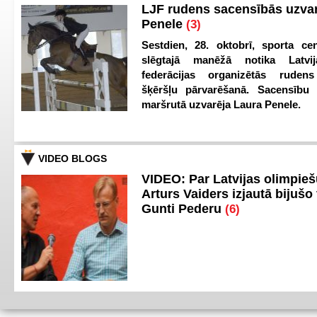
LJF rudens sacensībās uzva
Penele
(3)
Sestdien, 28. oktobrī, sporta cen
slēgtajā manēžā notika Latvij
federācijas organizētās ruden
šķēršļu pārvarēšanā. Sacensību s
maršrutā uzvarēja Laura Penele.
VIDEO BLOGS
VIDEO: Par Latvijas olimpie
Arturs Vaiders izjautā bijušo 
Gunti Pederu
(6)