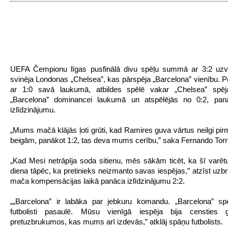
UEFA Čempionu līgas pusfinālā divu spēļu summā ar 3:2 uzva
svinēja Londonas „Chelsea”, kas pārspēja „Barcelona” vienību. 
ar 1:0 savā laukumā, atbildes spēlē vakar „Chelsea” spēja
„Barcelona” dominancei laukumā un atspēlējās no 0:2, pa
izlīdzinājumu.
„Mums mačā klājās ļoti grūti, kad Ramires guva vārtus neilgi pir
beigām, panākot 1:2, tas deva mums cerību,” saka Fernando Torr
„Kad Mesi netrāpīja soda sitienu, mēs sākām ticēt, ka šī varē
diena tāpēc, ka pretinieks neizmanto savas iespējas,” atzīst uzbr
mača kompensācijas laikā panāca izlīdzinājumu 2:2.
„„Barcelona” ir labāka par jebkuru komandu. „Barcelona” spē
futbolisti pasaulē. Mūsu vienīgā iespēja bija censties 
pretuzbrukumos, kas mums arī izdevās,” atklāj spāņu futbolists.