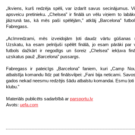
„Ikviens, kurš redzēja spēli, var izdarīt savus secinājumus. V
apsveicu pretinieku. „Chelsea” ir finālā un vēlu viņiem to labā
jāizrunā tas, kā mēs paši spēlējām,” atklāj „Barcelona” futbo
Fabregass.
„Acīmredzami, mēs izveidojām ļoti daudz vārtu gūšanas
Uzskatu, ka esam pelnījuši spēlēt finālā, jo esam pārāki par 
futbols dažkārt ir negodīgs un šoreiz „Chelsea” iekļuva fin
uzskatus pauž „Barcelona” pussargs.
Fabregass ir pateicīgs „Barcelona” faniem, kuri „Camp Nou
atbalstīja komandu līdz pat finālsvilpei: „Fani bija neticami. Sav
gados nekad neesmu redzējis šādu atbalstu komandai. Esmu ļoti 
klubu.”
Materiāls publicēts sadarbībā ar
parsportu.lv
Avots:
uefa.com