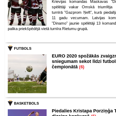
Krievijas komandas Maskavas "Di
spēlētāji vakar Omskā triumfēja 
turnīrā "Gazprom Ņeft", kurā piedalīj
11 gadu vecumam. Latvijas kom
"Dinamo" jaunie spēlētāji 13 koman
palika priekšpēdējā vietā turnīra Rietumu grupā.
FUTBOLS
EURO 2020 spožākās zvaigzn
sniegumam sekot līdzi futbo
čempionātā
(6)
BASKETBOLS
Piedalies Kristapa Porziņģa 