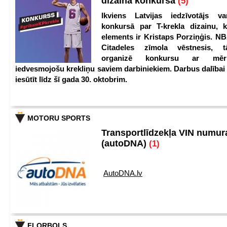
dizaina konkursā
(5)
Ikviens Latvijas iedzīvotājs var
konkursā par T-krekla dizainu, k
elements ir Kristaps Porziņģis. NB
Citadeles zīmola vēstnesis, 
organizē konkursu ar mērķ
iedvesmojošu krekliņu saviem darbiniekiem. Darbus dalībai
iesūtīt līdz šī gada 30. oktobrim.
MOTORU SPORTS
Transportlīdzekļa VIN numu
(autoDNA)
(1)
AutoDNA.lv
FLORBOLS