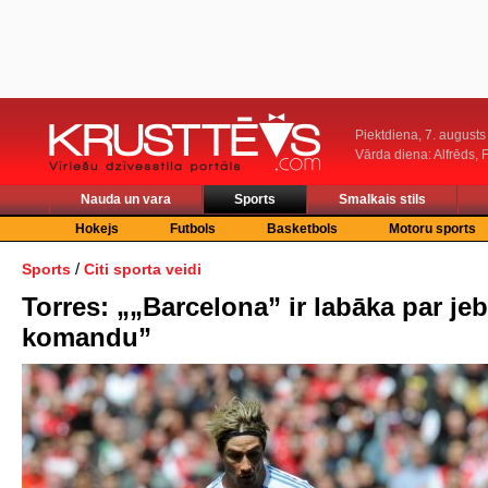
Piektdiena, 7. augusts
Vārda diena: Alfrēds, 
Nauda un vara
Sports
Smalkais stils
Hokejs
Futbols
Basketbols
Motoru sports
/
Sports
Citi sporta veidi
Torres: „„Barcelona” ir labāka par je
komandu”