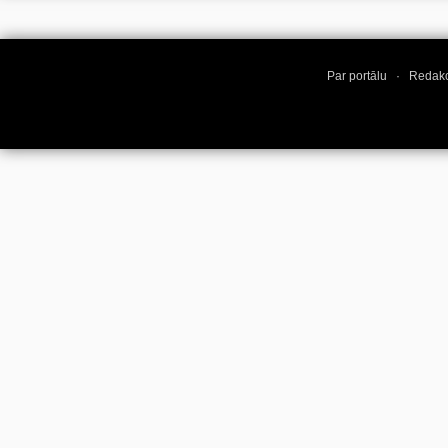
Par portālu
·
Redakc