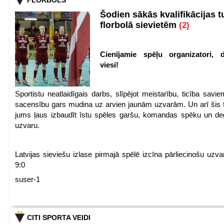
FLORBOLS
Šodien sākās kvalifikācijas t
florbolā sievietēm
(2)
Cienījamie spēļu organizatori, d
viesi!
Sportistu neatlaidīgais darbs, slīpējot meistarību, ticība sav
sacensību gars mudina uz arvien jaunām uzvarām. Un arī šis fl
jums ļaus izbaudīt īstu spēles garšu, komandas spēku un de
uzvaru.
Latvijas sieviešu izlase pirmajā spēlē izcīna pārliecinošu uzva
9:0
suser-1
CITI SPORTA VEIDI