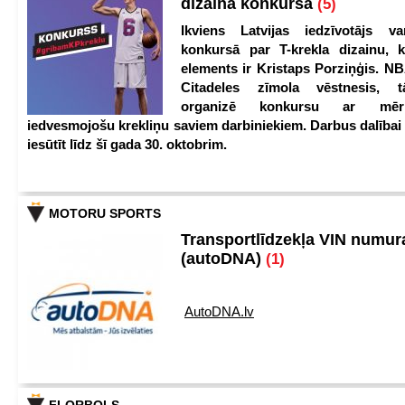
dizaina konkursā
(5)
Ikviens Latvijas iedzīvotājs var
konkursā par T-krekla dizainu, k
elements ir Kristaps Porziņģis. NB
Citadeles zīmola vēstnesis, 
organizē konkursu ar mērķ
iedvesmojošu krekliņu saviem darbiniekiem. Darbus dalībai
iesūtīt līdz šī gada 30. oktobrim.
MOTORU SPORTS
Transportlīdzekļa VIN numu
(autoDNA)
(1)
AutoDNA.lv