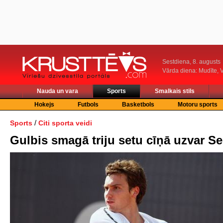
Sestdiena, 8. augusts
Vārda diena: Mudīte, V
Nauda un vara
Sports
Smalkais stils
Hokejs
Futbols
Basketbols
Motoru sports
/
Sports
Citi sporta veidi
Gulbis smagā triju setu cīņā uzvar Se