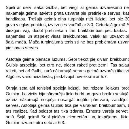
Spēli ar servi sāka Gulbis, bet viegli ar geima uzvarēšanu ne
nākamajā geimā latvietis prata uzvarēt pie pretinieka serves, ka
handikapu. Trešajā geimā cīņa turpināja ritēt līdzīgi, bet pie 3
guva vieglus punktus, izvirzoties vadībā ar 3:0. Ceturtajā geimā 
diezgan vāji, dodot pretiniekam trīs breikbumbas pēc kārtas. I
saņemties un atspēlēt visas breikbumbas, vēlāk arī uzvarot 
šajā mačā. Mača turpinājumā tenisisti ne bez problēmām uzva
pie savas serves.
Astotajā geimā pienāca lūzums, Sepī tiekot pie divām breikbu
Gulbis atspēlēja, bet otro ne, triecot raketi pret zemi. Tas sala
raketi, bet arī Gulbi, kurš nākamajā serves geimā uzvarēja tikai vi
Atgūties vairs neizdevās, piedzīvojot neveiksmi ar 5:7.
Otrajā setā abi tenisisti spēlēja līdzīgi, bet reizēm lielākas pr
Gulbim. Latvietis bija pārvarējis lielo bedri un guva breiku sestaj
uzreiz nākamajā nespēja nosargāt iegūto pārsvaru, zaudējot
serves. Astotajā geimā Gulbis tika pie vairākām breikbumbām, 
tās realizēt. Kad beidzot tas tika izdarīts, Ernests varēja servē
setā. Šajā geimā Sepī pieļāva elementāru un, iespējams, likte
Gulbim uzvarot otro setu ar 6:3.