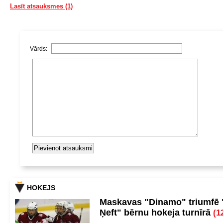
Lasīt atsauksmes (1)
Vārds:
HOKEJS
Maskavas "Dinamo" triumfē
Ņeft" bērnu hokeja turnīrā
(1