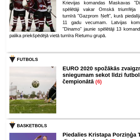
Krievijas komandas Maskavas "Di
spēlētāji vakar Omskā triumfēja 
turnīrā "Gazprom Ņeft", kurā piedalīj
11 gadu vecumam. Latvijas kom
"Dinamo" jaunie spēlētāji 13 koman
palika priekšpēdējā vietā turnīra Rietumu grupā.
FUTBOLS
EURO 2020 spožākās zvaigzn
sniegumam sekot līdzi futbo
čempionātā
(6)
BASKETBOLS
Piedalies Kristapa Porziņģa 