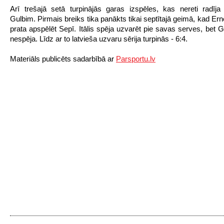
Arī trešajā setā turpinājās garas izspēles, kas nereti radīj
Gulbim. Pirmais breiks tika panākts tikai septītajā geimā, kad Er
prata apspēlēt Sepī. Itālis spēja uzvarēt pie savas serves, bet G
nespēja. Līdz ar to latvieša uzvaru sērija turpinās - 6:4.
Materiāls publicēts sadarbībā ar
Parsportu.lv