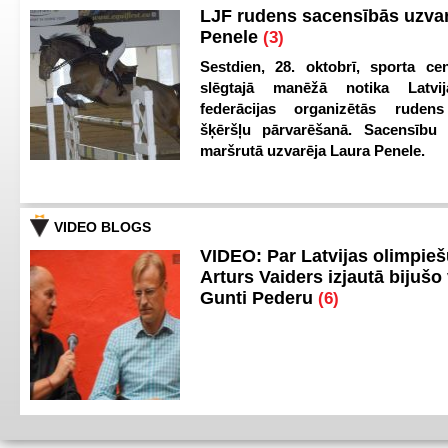
LJF rudens sacensībās uzva
Penele
(3)
Sestdien, 28. oktobrī, sporta cen
slēgtajā manēžā notika Latvij
federācijas organizētās ruden
šķēršļu pārvarēšanā. Sacensību s
maršrutā uzvarēja Laura Penele.
VIDEO BLOGS
VIDEO: Par Latvijas olimpie
Arturs Vaiders izjautā bijušo 
Gunti Pederu
(6)