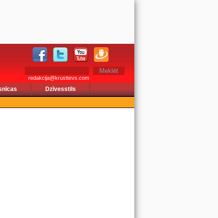
redakcija@krusttevs.com
snīcas
Dzīvesstils