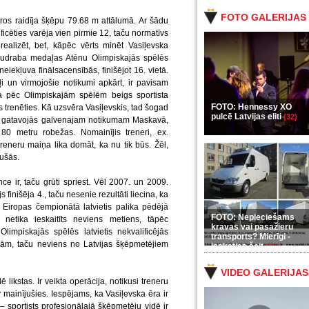
FOTO GALERIJAS
ros raidīja šķēpu 79.68 m attālumā. Ar šādu
lificēties varēja vien pirmie 12, taču normatīvs
realizēt, bet, kāpēc vērts minēt Vasiļevska
sudraba medaļas Atēnu Olimpiskajās spēlēs
eiekļuva finālsacensībās, finišējot 16. vietā.
ļi un virmojošie notikumi apkārt, ir pavisam
ka pēc Olimpiskajām spēlēm beigs sportista
FOTO: Hennessy XO
s trenēties. Kā uzsvēra Vasiļevskis, tad šogad
pulcē Latvijas eliti
(32)
ietis gatavojās galvenajam notikumam Maskavā,
 80 metru robežas. Nomainījis treneri, ex.
reneru maiņa lika domāt, ka nu tik būs. Žēl,
vušās.
e ir, taču grūti spriest. Vēl 2007. un 2009.
inišēja 4., taču nesenie rezultāti liecina, ka
a Eiropas čempionātā latvietis palika pēdējā
FOTO: Nepieciešams
 netika ieskaitīts neviens metiens, tāpēc
kravas vai pasažieru
limpiskajās spēlēs latvietis nekvalificējās
transports? Mierīgi -
ībām, taču neviens no Latvijas šķēpmetējiem
ieskaties šeit
(35)
VIDEO GALERIJAS
ē likstas. Ir veikta operācija, notikusi treneru
av mainījušies. Iespējams, ka Vasiļevska ēra ir
sportists profesionālajā šķēpmetēju vidē ir