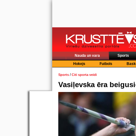
Nauda un vara
Sports
Hokejs
Futbols
Bask
/
Sports
Citi sporta veidi
Vasiļevska ēra beigus