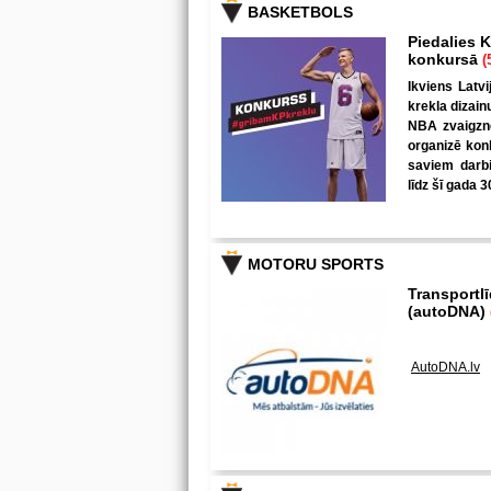
BASKETBOLS
Piedalies K
konkursā
(
Ikviens Latvi
krekla dizain
NBA zvaigzne
organizē kon
saviem darbi
līdz šī gada 3
MOTORU SPORTS
Transportl
(autoDNA)
AutoDNA.lv