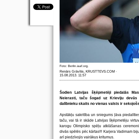
Foto: Berlin.iaaf.org.
Renārs Grāvītis, KRUSTTEVS.COM ·
15.08.2013. 11:57
Šodien Latvijas šķēpmetēji piedalās Ma
Neierasti, taču šogad uz Krieviju devās
dalībnieku skaits no vienas valsts ir sekojošs 
Apstākļu sakritība un sniegums ļāva piedalītie
taču, vai tā ir skāde Latvijas šķēpmetēju virtuv
karogu Olimpisko spēļu atklāšanas ceremonijā.
divās spēlēs pēc kārtas!!! Karjera Vadimam biju
arī piedzīvojis vairākus kritumus.