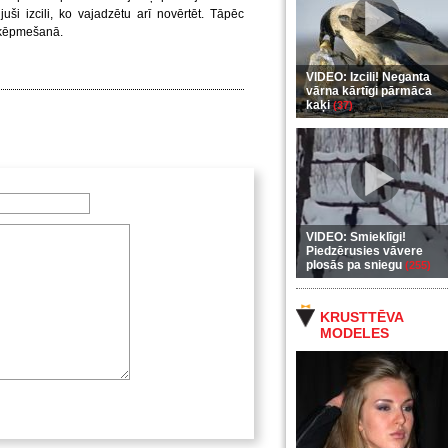
uši izcili, ko vajadzētu arī novērtēt. Tāpēc
 šķēpmešanā.
VIDEO: Izcili! Neganta
vārna kārtīgi pārmāca
kaķi
(37)
VIDEO: Smieklīgi!
Piedzērusies vāvere
plosās pa sniegu
(255)
KRUSTTĒVA
MODELES