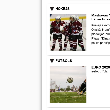
HOKEJS
Maskavas "
bērnu hoke
Krievijas kom
Omskā triumf
piedalījās p
Rīgas "Dina
palika priekš
FUTBOLS
EURO 2020
sekot līdz