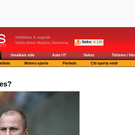
Svētdiena, 9. augusts
Seko:
8 186
Vārda diena: Madara, Genoveva
Smalkais stils
Auto / IT
Sekss
Tūrisms / Vie
etbols
Motoru sports
Florbols
Citi sporta veidi
ies?