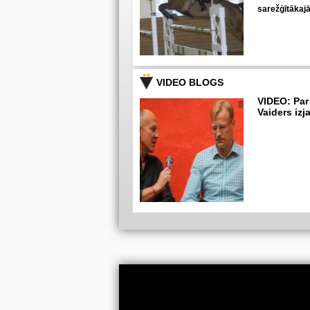
sarežģītākaj
VIDEO BLOGS
VIDEO: Par
Vaiders izj