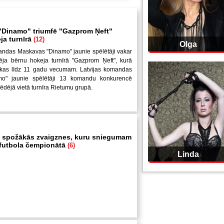
Dinamo" triumfē "Gazprom Ņeft"
ja turnīrā
(12)
Olga
andas Maskavas "Dinamo" jaunie spēlētāji vakar
ēja bērnu hokeja turnīrā "Gazprom Ņeft", kurā
uikas līdz 11 gadu vecumam. Latvijas komandas
mo" jaunie spēlētāji 13 komandu konkurencē
pēdējā vietā turnīra Rietumu grupā.
 spožākās zvaigznes, kuru sniegumam
i futbola čempionātā
(6)
Linda