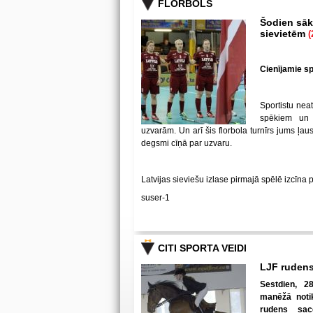
FLORBOLS
Šodien sākā
sievietēm
(
Cienījamie spē
Sportistu neat
spēkiem un
uzvarām. Un arī šis florbola turnīrs jums ļa
degsmi cīņā par uzvaru.
Latvijas sieviešu izlase pirmajā spēlē izcīna 
suser-1
CITI SPORTA VEIDI
LJF rudens
Sestdien, 28
manēžā notik
rudens sac