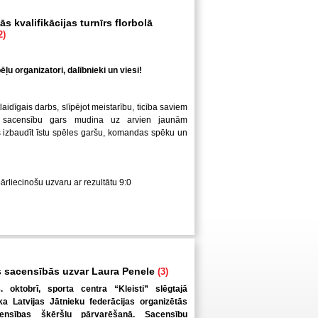
s kvalifikācijas turnīrs florbolā
2)
ļu organizatori, dalībnieki un viesi!
laidīgais darbs, slīpējot meistarību, ticība saviem
 sacensību gars mudina uz arvien jaunām
us izbaudīt īstu spēles garšu, komandas spēku un
pārliecinošu uzvaru ar rezultātu 9:0
 sacensībās uzvar Laura Penele
(3)
. oktobrī, sporta centra “Kleisti” slēgtajā
a Latvijas Jātnieku federācijas organizētās
ensības šķēršļu pārvarēšanā. Sacensību