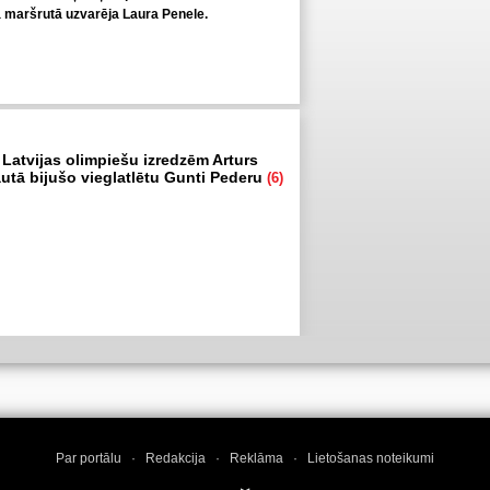
ā maršrutā uzvarēja Laura Penele.
 Latvijas olimpiešu izredzēm Arturs
autā bijušo vieglatlētu Gunti Pederu
(6)
Par portālu
·
Redakcija
·
Reklāma
·
Lietošanas noteikumi