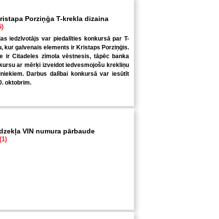
ristapa Porziņģa T-krekla dizaina
5)
jas iedzīvotājs var piedalīties konkursā par T-
u, kur galvenais elements ir Kristaps Porziņģis.
 ir Citadeles zīmola vēstnesis, tāpēc banka
kursu ar mērķi izveidot iedvesmojošu krekliņu
niekiem. Darbus dalībai konkursā var iesūtīt
0. oktobrim.
īdzekļa VIN numura pārbaude
(1)