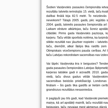
Šodien Vasiļevskis pasaules čempionāta ietva
rezultātu latvietis ierindojās 15. vietā, taču kva
dalībai finālā bija 82.5 metri. To neizdevās 
neveiksmi? Tālajā 2005. gadā, pēc iegūtās 
2004. gadā, latvietis pasaules čempionāta arī n
Laikam vēsture atkārtojas, taču šoreiz apstāk
citādāki. Pirms gada Vasiļevskis paziņoja, 
karjeru. Taču vēlāk sportists nolēma, ka turpinā
sliktie rezultāti nav jāuztver nopietni – latv
taču, diemžēl, atkal šķēps tika raidīts zem
Olimpiskais vicečempions pauda cerības. Arī t
taču Latvijas rekordistam sacensības nav izde
Vai tāpēc Vasiļevska ēra ir beigusies? Tendenc
gada pasaules čempionātos Latvijas šķēpmetējs f
karjeras labākie gadi ir aizvadīti. 2010. gad
vietā, taču divus gadus vēlāk Vasiļevskim
sacensības beidzās priekšlaicīgi. Londonas O
finālam – šis gads tika gaidīts ar lielām cer
grandiozus rezultātus nesasniedza.
Ir pagājuši jau trīs gadi, kad Vasiļevski piemekl
maiņa, kā arī apstākļi mainīti, taču rezultāti n
beigusies, taču nevajag mest akmeņus dārzā – 