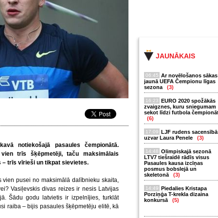
JAUNĀKAIS
06:45
Ar novēlošanos sākas
jaunā UEFA Čempionu līgas
sezona
(3)
16:23
EURO 2020 spožākās
zvaigznes, kuru sniegumam
sekot līdzi futbola čempionā
(6)
17:09
LJF rudens sacensībā
uzvar Laura Penele
(3)
skavā notiekošajā pasaules čempionātā.
14:48
Olimpiskajā sezonā
 vien trīs šķēpmetēji, taču maksimālais
LTV7 tiešraidē rādīs visus
– trīs vīrieši un tikpat sievietes.
Pasaules kausa izcīņas
posmus bobslejā un
skeletonā
(3)
s vien pusei no maksimālā dalībnieku skaita,
ei? Vasiļevskis divas reizes ir nesis Latvijas
14:49
Piedalies Kristapa
Porziņģa T-krekla dizaina
 Šādu godu latvietis ir izpelnījies, turklāt
konkursā
(5)
si raiba – bijis pasaules šķēpmetēju elitē, kā