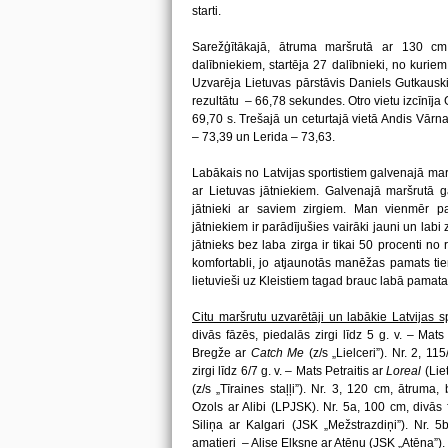
starti.
Sarežģītākajā, ātruma maršrutā ar 130 c
dalībniekiem, startēja 27 dalībnieki, no kuriem
Uzvarēja Lietuvas pārstāvis Daniels Gutkauski
rezultātu – 66,78 sekundes. Otro vietu izcīnīja Ģ
69,70 s. Trešajā un ceturtajā vietā Andis Vārna 
– 73,39 un Lerida – 73,63.
Labākais no Latvijas sportistiem galvenajā ma
ar Lietuvas jātniekiem. Galvenajā maršrutā g
jātnieki ar saviem zirgiem. Man vienmēr pa
jātniekiem ir parādījušies vairāki jauni un labi
jātnieks bez laba zirga ir tikai 50 procenti no 
komfortabli, jo atjaunotās manēžas pamats tiem 
lietuvieši uz Kleistiem tagad brauc labā pamata
Citu maršrutu uzvarētāji un labākie Latvijas spo
divās fāzēs, piedalās zirgi līdz 5 g. v. – Mats 
Bregže ar
Catch Me
(z/s „Lielceri”). Nr. 2, 
zirgi līdz 6/7 g. v. – Mats Petraitis ar
Loreal
(Lie
(z/s „Tīraines staļļi”). Nr. 3, 120 cm, ātrum
Ozols ar Alibi (LPJSK). Nr. 5a, 100 cm, divās 
Siliņa ar Kalgari (JSK „Mežstrazdiņi”). Nr. 
amatieri – Alise Elksne ar Atēnu (JSK „Atēna”).