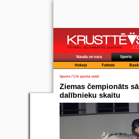
Nauda un vara
Sports
Hokejs
Futbols
Bask
/
Sports
Citi sporta veidi
Ziemas čempionāts sāk
dalībnieku skaitu