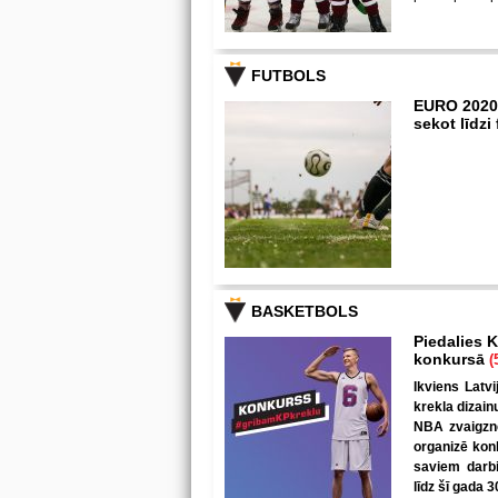
FUTBOLS
EURO 2020
sekot līdz
BASKETBOLS
Piedalies K
konkursā
(
Ikviens Latvi
krekla dizain
NBA zvaigzne
organizē kon
saviem darbi
līdz šī gada 3