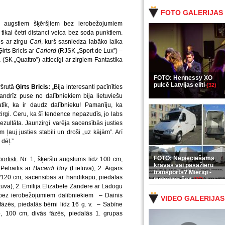
FOTO GALERIJAS
m augstiem šķēršļiem bez ierobežojumiem
 tikai četri distanci veica bez soda punktiem.
s ar zirgu
Carl
, kurš sasniedza labāko laika
irts Bricis ar
Carlord
(RJSK „Sport de Lux”) –
(SK „Quattro”) attiecīgi ar zirgiem Fantastika
FOTO: Hennessy XO
pulcē Latvijas eliti
(32)
ršrutā
Ģirts Bricis:
„Bija interesanti pacīnīties
andrīz puse no dalībniekiem bija lietuviešu
tīk, ka ir daudz dalībnieku! Pamanīju, ka
 zirgi. Ceru, ka šī tendence nepazudīs, jo labs
rezultāta. Jaunzirgi varēja sacensībās justies
ļauj justies stabili un droši „uz kājām”. Arī
 dēļ.”
FOTO: Nepieciešams
rtisti.
Nr. 1, šķēršļu augstums līdz 100 cm,
kravas vai pasažieru
Petraitis ar
Bacardi Boy
(Lietuva), 2. Aigars
transports? Mierīgi -
115/120 cm, sacensības ar handikapu, piedalās
ieskaties šeit
(35)
tuva), 2. Emīlija Elizabete Zandere ar Lādogu
a, bez ierobežojumiem dalībniekiem – Dainis
VIDEO GALERIJAS
fāzēs, piedalās bērni līdz 16 g. v. – Sabīne
5b, 100 cm, divās fāzēs, piedalās 1. grupas