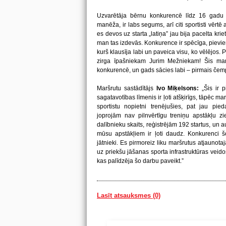
Uzvarētāja bērnu konkurencē līdz 16 gad
manēža, ir labs segums, arī citi sportisti vērtē 
es devos uz starta „latiņa” jau bija pacelta kri
man tas izdevās. Konkurence ir spēcīga, pievieno
kurš klausīja labi un paveica visu, ko vēlējos.
zirga īpašniekam Jurim Mežniekam! Šis man
konkurencē, un gads sācies labi – pirmais čempi
Maršrutu sastādītājs
Ivo Miķelsons:
„Šis ir 
sagatavotības līmenis ir ļoti atšķirīgs, tāpēc ma
sportistu nopietni trenējušies, pat jau pie
joprojām nav pilnvērtīgu treniņu apstākļu zi
dalībnieku skaits, reģistrējām 192 startus, un a
mūsu apstākļiem ir ļoti daudz. Konkurenci šo
jātnieki. Es pirmoreiz liku maršrutus atjaunota
uz priekšu jāšanas sporta infrastruktūras veido
kas palīdzēja šo darbu paveikt.”
Lasīt atsauksmes (0)