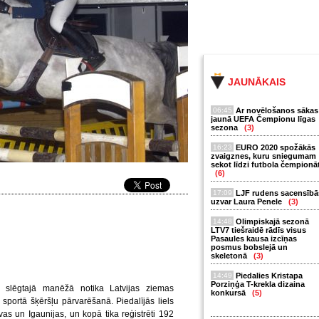
JAUNĀKAIS
06:45
Ar novēlošanos sākas
jaunā UEFA Čempionu līgas
sezona
(3)
16:23
EURO 2020 spožākās
zvaigznes, kuru sniegumam
sekot līdzi futbola čempionā
(6)
17:09
LJF rudens sacensībā
uzvar Laura Penele
(3)
14:48
Olimpiskajā sezonā
LTV7 tiešraidē rādīs visus
Pasaules kausa izcīņas
posmus bobslejā un
skeletonā
(3)
14:49
Piedalies Kristapa
Porziņģa T-krekla dizaina
i” slēgtajā manēžā notika Latvijas ziemas
konkursā
(5)
ortā šķēršļu pārvarēšanā. Piedalījās liels
uvas un Igaunijas, un kopā tika reģistrēti 192