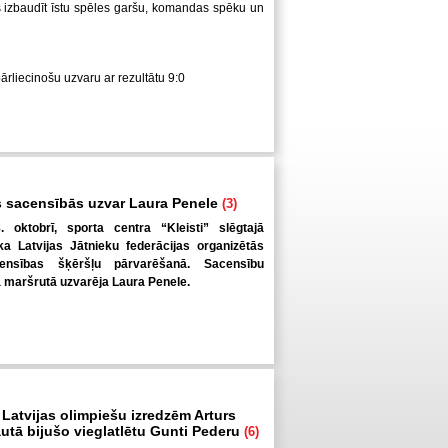
us izbaudīt īstu spēles garšu, komandas spēku un
pārliecinošu uzvaru ar rezultātu 9:0
 sacensībās uzvar Laura Penele
(3)
. oktobrī, sporta centra “Kleisti” slēgtajā
a Latvijas Jātnieku federācijas organizētās
ensības šķēršļu pārvarēšanā. Sacensību
ā maršrutā uzvarēja Laura Penele.
 Latvijas olimpiešu izredzēm Arturs
autā bijušo vieglatlētu Gunti Pederu
(6)