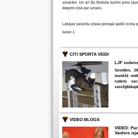
uzvarām. Un arī šis florbola turnīrs jums ļa
degsmi cīņā par uzvaru.
Latvijas sieviešu izlase pirmajā spēlē izcīna 
suser-1
CITI SPORTA VEIDI
LJF rudens
Sestdien, 28
manēžā notik
rudens sac
sarežģītākaj
VIDEO BLOGS
VIDEO: Par
Vaiders izj