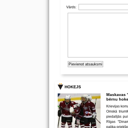
Vārds:
HOKEJS
Maskavas "
bērnu hoke
Krievijas kom
Omskā triumf
piedalījās p
Rīgas "Dina
palika priekš