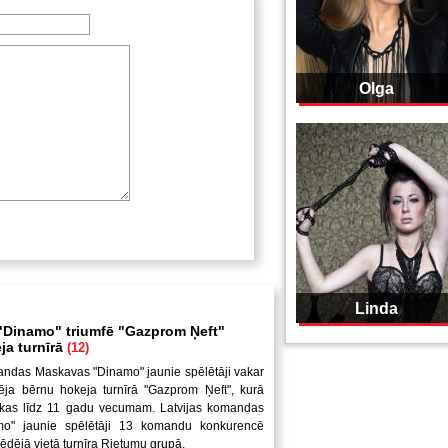
Olga
Linda
Dinamo" triumfē "Gazprom Ņeft"
ja turnīrā
(12)
andas Maskavas "Dinamo" jaunie spēlētāji vakar
ēja bērnu hokeja turnīrā "Gazprom Ņeft", kurā
uikas līdz 11 gadu vecumam. Latvijas komandas
mo" jaunie spēlētāji 13 komandu konkurencē
pēdējā vietā turnīra Rietumu grupā.