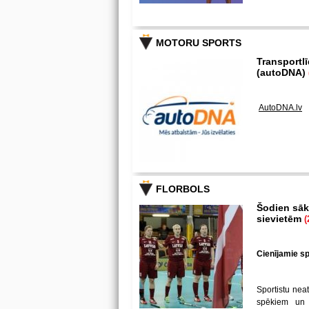
MOTORU SPORTS
Transportl
(autoDNA)
AutoDNA.lv
FLORBOLS
Šodien sākā
sievietēm
(
Cienījamie spē
Sportistu neat
spēkiem un