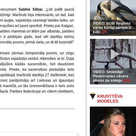
u vecumam
Sabīne Siliņa:
„Ļoti patīk jaunā
atzinīgi. Maršruts bija interesants, un tad, kad
etni augta, vajadzēja sasniegt labāko laiku, un
VIDEO: Izcili! Neganta
jušies arī jauni sportisti. Prieks par Kalgari,
vārna kārtīgi pārmāca
 Paldies mammai un tētim par atbalstu, paldies
kaķi
(37)
 ir pēdējais gads, kad vēl startēju bērnu
onāta posms, pirmā vieta, un tā tik turpināt!”
pirmais ziemas čempionāta posms, un zirgu
ršrutus vajadzēja veidot, rēķinoties ar to. Daļa
dalījušies kādās sacensībās, bet daudziem
emā. Prieks, ka sacensības piedalījās liels
VIDEO: Smieklīgi!
ugstākajā maršrutā startēja 27 dalībnieki, kas
Piedzērusies vāvere
reiz pastiprināja arī Lietuvas un Igaunijas
plosās pa sniegu
(255)
jā manēžā, un tās izremontēšana ir liels solis
šanā. Paldies federācijai un citiem cilvēkiem,
KRUSTTĒVA
MODELES