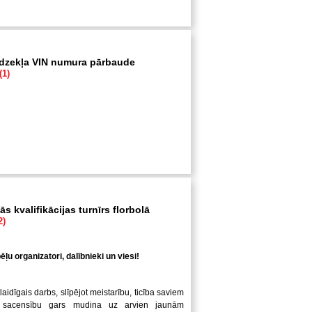
īdzekļa VIN numura pārbaude
(1)
s kvalifikācijas turnīrs florbolā
2)
ļu organizatori, dalībnieki un viesi!
laidīgais darbs, slīpējot meistarību, ticība saviem
 sacensību gars mudina uz arvien jaunām