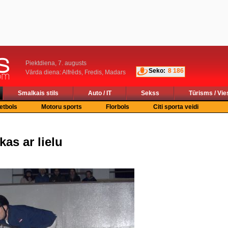
Piektdiena, 7. augusts
Seko:
8 186
Vārda diena: Alfrēds, Fredis, Madars
Smalkais stils
Auto / IT
Sekss
Tūrisms / Vie
etbols
Motoru sports
Florbols
Citi sporta veidi
as ar lielu