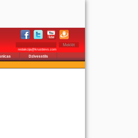
redakcija@krusttevs.com
snīcas
Dzīvesstils