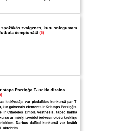
 spožākās zvaigznes, kuru sniegumam
i futbola čempionātā
(6)
ristapa Porziņģa T-krekla dizaina
5)
jas iedzīvotājs var piedalīties konkursā par T-
u, kur galvenais elements ir Kristaps Porziņģis.
 ir Citadeles zīmola vēstnesis, tāpēc banka
kursu ar mērķi izveidot iedvesmojošu krekliņu
niekiem. Darbus dalībai konkursā var iesūtīt
0. oktobrim.