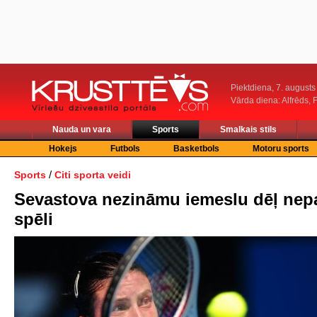
Piektdiena, 7. augusts
Vārda diena: Alfrēds, 
Nauda un vara
Sports
Smalkais stils
Hokejs
Futbols
Basketbols
Motoru sports
/
Sports
Citi sporta veidi
Sevastova nezināmu iemeslu dēļ nep
spēli