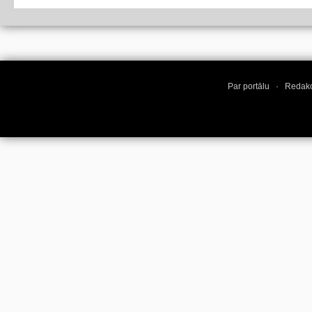
Par portālu
·
Redakc