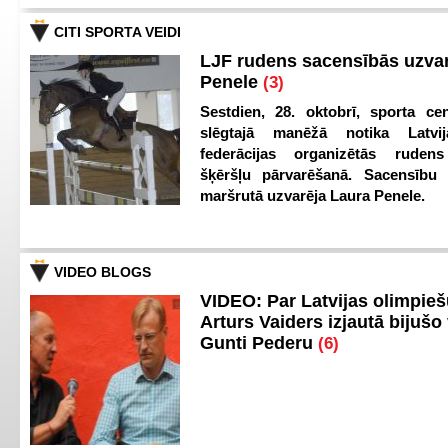
CITI SPORTA VEIDI
LJF rudens sacensībās uzva
Penele
(3)
Sestdien, 28. oktobrī, sporta cen
slēgtajā manēžā notika Latvij
federācijas organizētās ruden
šķēršļu pārvarēšanā. Sacensību s
maršrutā uzvarēja Laura Penele.
VIDEO BLOGS
VIDEO: Par Latvijas olimpie
Arturs Vaiders izjautā bijušo 
Gunti Pederu
(6)