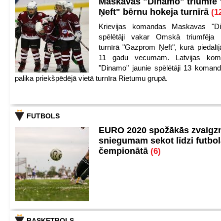
Maskavas "Dinamo" triumfē
Ņeft" bērnu hokeja turnīrā
(1
Krievijas komandas Maskavas "Di
spēlētāji vakar Omskā triumfēja 
turnīrā "Gazprom Ņeft", kurā piedalīj
11 gadu vecumam. Latvijas kom
"Dinamo" jaunie spēlētāji 13 koman
palika priekšpēdējā vietā turnīra Rietumu grupā.
FUTBOLS
EURO 2020 spožākās zvaigzn
sniegumam sekot līdzi futbo
čempionātā
(6)
BASKETBOLS