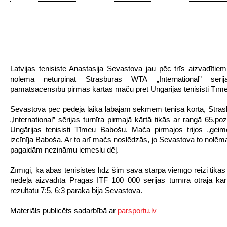
Latvijas tenisiste Anastasija Sevastova jau pēc trīs aizvadītie
nolēma neturpināt Strasbūras WTA „International” sērij
pamatsacensību pirmās kārtas maču pret Ungārijas tenisisti Tīm
Sevastova pēc pēdējā laikā labajām sekmēm tenisa kortā, Str
„International” sērijas turnīra pirmajā kārtā tikās ar rangā 65.po
Ungārijas tenisisti Tīmeu Babošu. Mača pirmajos trijos „gei
izcīnīja Baboša. Ar to arī mačs noslēdzās, jo Sevastova to nolēma
pagaidām nezināmu iemeslu dēļ.
Zīmīgi, ka abas tenisistes līdz šim savā starpā vienīgo reizi tikā
nedēļā aizvadītā Prāgas ITF 100 000 sērijas turnīra otrajā kār
rezultātu 7:5, 6:3 pārāka bija Sevastova.
Materiāls publicēts sadarbībā ar
parsportu.lv