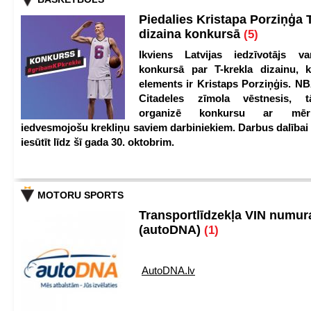
Piedalies Kristapa Porziņģa 
dizaina konkursā
(5)
Ikviens Latvijas iedzīvotājs var
konkursā par T-krekla dizainu, k
elements ir Kristaps Porziņģis. NB
Citadeles zīmola vēstnesis, 
organizē konkursu ar mērķ
iedvesmojošu krekliņu saviem darbiniekiem. Darbus dalībai
iesūtīt līdz šī gada 30. oktobrim.
MOTORU SPORTS
Transportlīdzekļa VIN numu
(autoDNA)
(1)
AutoDNA.lv