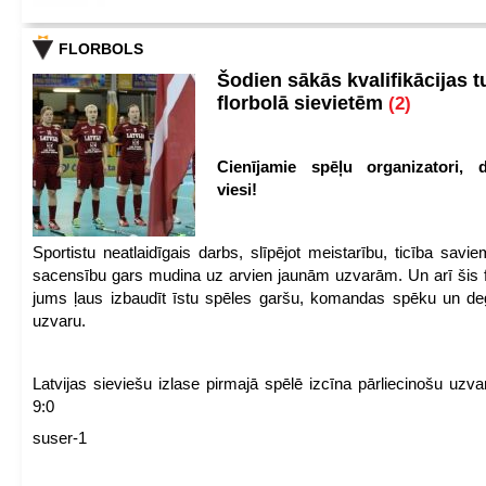
FLORBOLS
Šodien sākās kvalifikācijas t
florbolā sievietēm
(2)
Cienījamie spēļu organizatori, d
viesi!
Sportistu neatlaidīgais darbs, slīpējot meistarību, ticība sav
sacensību gars mudina uz arvien jaunām uzvarām. Un arī šis fl
jums ļaus izbaudīt īstu spēles garšu, komandas spēku un de
uzvaru.
Latvijas sieviešu izlase pirmajā spēlē izcīna pārliecinošu uzva
9:0
suser-1