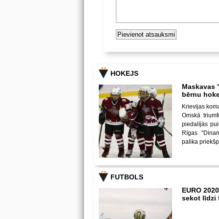
HOKEJS
Maskavas "
bērnu hoke
Krievijas kom
Omskā triumf
piedalījās p
Rīgas "Dina
palika priekš
FUTBOLS
EURO 2020
sekot līdz