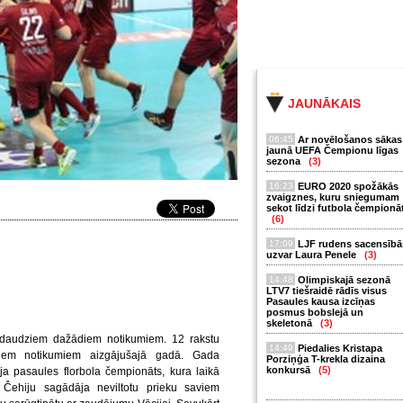
JAUNĀKAIS
06:45
Ar novēlošanos sākas
jaunā UEFA Čempionu līgas
sezona
(3)
16:23
EURO 2020 spožākās
zvaigznes, kuru sniegumam
sekot līdzi futbola čempionā
(6)
17:09
LJF rudens sacensībā
uzvar Laura Penele
(3)
14:48
Olimpiskajā sezonā
LTV7 tiešraidē rādīs visus
Pasaules kausa izcīņas
posmus bobslejā un
skeletonā
(3)
r daudziem dažādiem notikumiem. 12 rakstu
14:49
Piedalies Kristapa
kajiem notikumiem aizgājušajā gadā. Gada
Porziņģa T-krekla dizaina
konkursā
(5)
a pasaules florbola čempionāts, kura laikā
r Čehiju sagādāja neviltotu prieku saviem