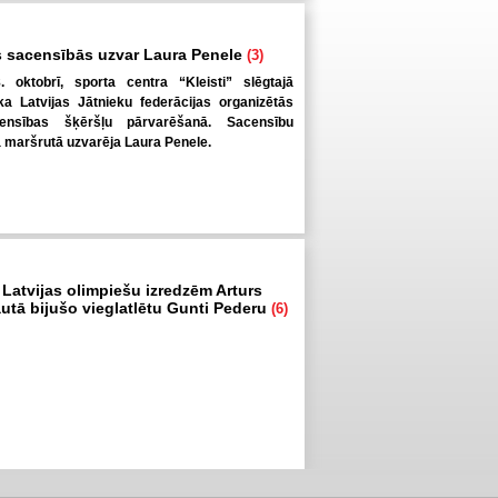
 sacensībās uzvar Laura Penele
(3)
. oktobrī, sporta centra “Kleisti” slēgtajā
a Latvijas Jātnieku federācijas organizētās
ensības šķēršļu pārvarēšanā. Sacensību
ā maršrutā uzvarēja Laura Penele.
 Latvijas olimpiešu izredzēm Arturs
autā bijušo vieglatlētu Gunti Pederu
(6)