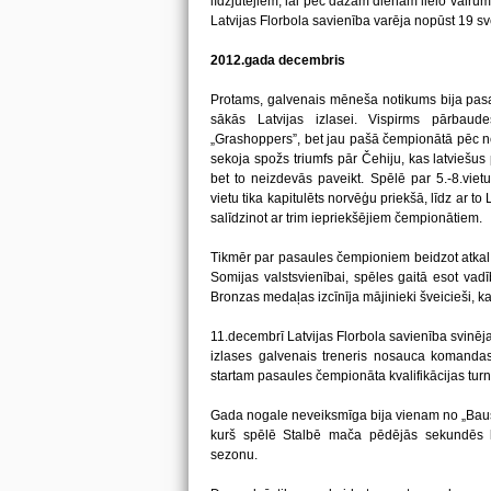
līdzjutējiem, lai pēc dažām dienām lielo vairu
Latvijas Florbola savienība varēja nopūst 19 sv
2012.gada decembris
Protams, galvenais mēneša notikums bija pasau
sākās Latvijas izlasei. Vispirms pārbau
„Grashoppers”, bet jau pašā čempionātā pēc 
sekoja spožs triumfs pār Čehiju, kas latviešus 
bet to neizdevās paveikt. Spēlē par 5.-8.vietu
vietu tika kapitulēts norvēģu priekšā, līdz ar to
salīdzinot ar trim iepriekšējiem čempionātiem.
Tikmēr par pasaules čempioniem beidzot atkal 
Somijas valstsvienībai, spēles gaitā esot vadī
Bronzas medaļas izcīnīja mājinieki šveicieši, ka
11.decembrī Latvijas Florbola savienība svinēj
izlases galvenais treneris nosauca komandas
startam pasaules čempionāta kvalifikācijas turn
Gada nogale neveiksmīga bija vienam no „Bau
kurš spēlē Stalbē mača pēdējās sekundēs la
sezonu.