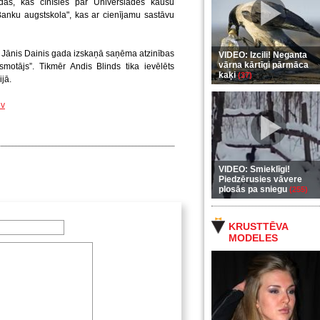
das, kas cīnīsies par Universiādes kausu
Banku augstskola", kas ar cienījamu sastāvu
s Jānis Dainis gada izskaņā saņēma atzinības
VIDEO: Izcili! Neganta
vārna kārtīgi pārmāca
motājs”. Tikmēr Andis Blinds tika ievēlēts
kaķi
(37)
ijā.
lv
VIDEO: Smieklīgi!
Piedzērusies vāvere
plosās pa sniegu
(255)
KRUSTTĒVA
MODELES