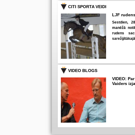
CITI SPORTA VEIDI
LJF rudens
Sestdien, 28
manēžā notik
rudens sac
sarežģītākaj
VIDEO BLOGS
VIDEO: Par
Vaiders izj