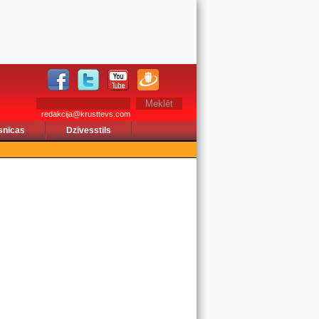
redakcija@krusttevs.com
snīcas
Dzīvesstils