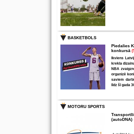
BASKETBOLS
Piedalies K
konkursā
(
Ikviens Latvi
krekla dizain
NBA zvaigzne
organizē kon
saviem darbi
līdz šī gada 3
MOTORU SPORTS
Transportl
(autoDNA)