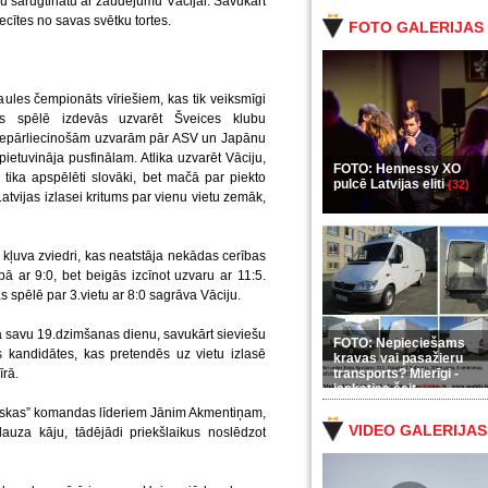
mu sarūgtinātu ar zaudējumu Vācijai. Savukārt
ecītes no savas svētku tortes.
FOTO GALERIJAS
les čempionāts vīriešiem, kas tik veiksmīgi
des spēlē izdevās uzvarēt Šveices klubu
nepārliecinošām uzvarām pār ASV un Japānu
pietuvināja pusfinālam. Atlika uzvarēt Vāciju,
FOTO: Hennessy XO
 tika apspēlēti slovāki, bet mačā par piekto
pulcē Latvijas eliti
(32)
 Latvijas izlasei kritums par vienu vietu zemāk,
kļuva zviedri, kas neatstāja nekādas cerības
bā ar 9:0, bet beigās izcīnot uzvaru ar 11:5.
s spēlē par 3.vietu ar 8:0 sagrāva Vāciju.
a savu 19.dzimšanas dienu, savukārt sieviešu
FOTO: Nepieciešams
 kandidātes, kas pretendēs uz vietu izlasē
kravas vai pasažieru
īrā.
transports? Mierīgi -
ieskaties šeit
(35)
skas” komandas līderiem Jānim Akmentiņam,
VIDEO GALERIJAS
uza kāju, tādējādi priekšlaikus noslēdzot