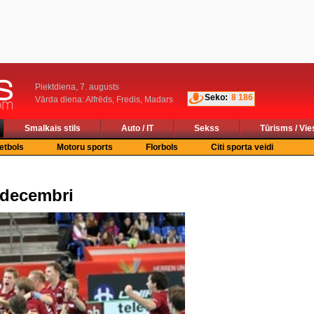
Piektdiena, 7. augusts
Seko:
8 186
Vārda diena: Alfrēds, Fredis, Madars
Smalkais stils
Auto / IT
Sekss
Tūrisms / Vie
etbols
Motoru sports
Florbols
Citi sporta veidi
 decembri