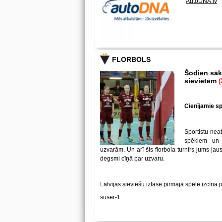
AutoDNA.lv
FLORBOLS
Šodien sākā
sievietēm
(
Cienījamie spē
Sportistu neat
spēkiem un
uzvarām. Un arī šis florbola turnīrs jums ļa
degsmi cīņā par uzvaru.
Latvijas sieviešu izlase pirmajā spēlē izcīna 
suser-1