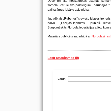
Decembrī tika noskaidrotas astoņas koman
florbolā. Par lielāko pārsteigumu parūpējās "
palika ārpus labāko astotnieka.
Ilggadējais „Rubenes” sieviešu izlases treneri
balvu – „Latvijas lepnums – jauniešu iedves
Starptautiskās Florbola federācijas atlētu komis
Materiāls publicēts sadarbībā ar
Florbolazinas.
Lasīt atsauksmes (0)
Vārds: