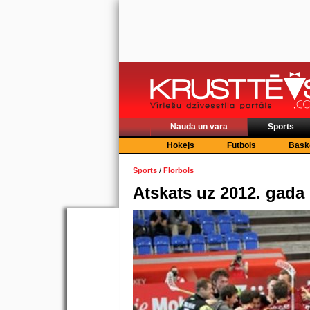
Nauda un vara
Sports
Hokejs
Futbols
Bask
/
Sports
Florbols
Atskats uz 2012. gada