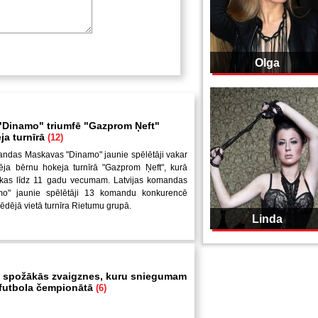
Olga
Dinamo" triumfē "Gazprom Ņeft"
ja turnīrā
(12)
andas Maskavas "Dinamo" jaunie spēlētāji vakar
ēja bērnu hokeja turnīrā "Gazprom Ņeft", kurā
uikas līdz 11 gadu vecumam. Latvijas komandas
mo" jaunie spēlētāji 13 komandu konkurencē
pēdējā vietā turnīra Rietumu grupā.
Linda
 spožākās zvaigznes, kuru sniegumam
i futbola čempionātā
(6)