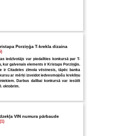
ristapa Porziņģa T-krekla dizaina
5)
jas iedzīvotājs var piedalīties konkursā par T-
u, kur galvenais elements ir Kristaps Porziņģis.
 ir Citadeles zīmola vēstnesis, tāpēc banka
kursu ar mērķi izveidot iedvesmojošu krekliņu
niekiem. Darbus dalībai konkursā var iesūtīt
0. oktobrim.
īdzekļa VIN numura pārbaude
(1)