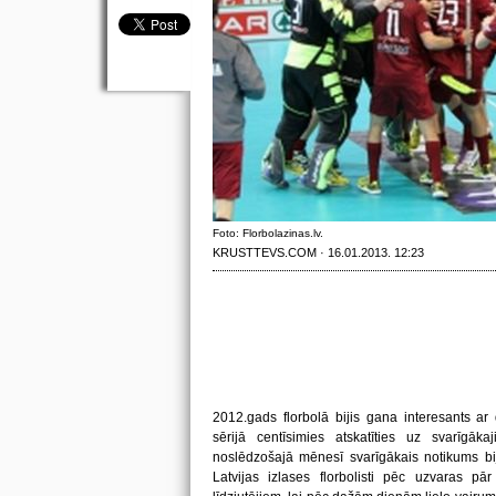
Foto: Florbolazinas.lv.
KRUSTTEVS.COM · 16.01.2013. 12:23
2012.gads florbolā bijis gana interesants a
sērijā centīsimies atskatīties uz svarīgā
noslēdzošajā mēnesī svarīgākais notikums bij
Latvijas izlases florbolisti pēc uzvaras pā