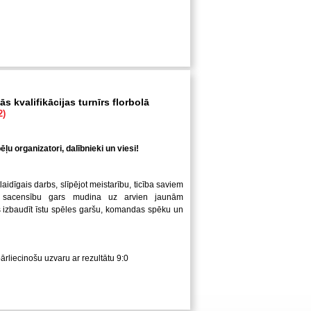
s kvalifikācijas turnīrs florbolā
2)
ļu organizatori, dalībnieki un viesi!
laidīgais darbs, slīpējot meistarību, ticība saviem
 sacensību gars mudina uz arvien jaunām
us izbaudīt īstu spēles garšu, komandas spēku un
pārliecinošu uzvaru ar rezultātu 9:0