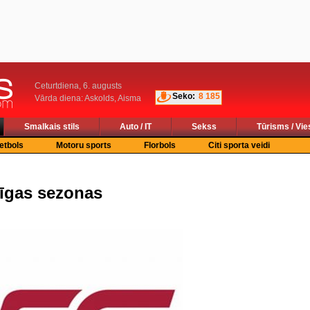
Ceturtdiena, 6. augusts
Seko:
8 185
Vārda diena: Askolds, Aisma
Smalkais stils
Auto / IT
Sekss
Tūrisms / Vie
etbols
Motoru sports
Florbols
Citi sporta veidi
līgas sezonas