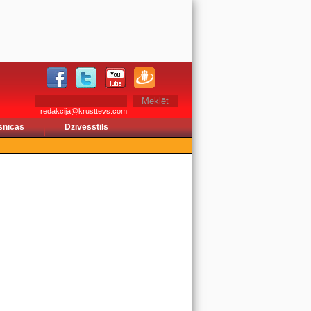
redakcija@krusttevs.com
snīcas
Dzīvesstils