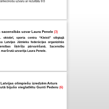
pārliecinošu uzvaru ar rezultātu 9:0
 sacensībās uzvar Laura Penele
(3)
. oktobrī, sporta centra “Kleisti” slēgtajā
a Latvijas Jātnieku federācijas organizētās
ensības šķēršļu pārvarēšanā. Sacensību
ā maršrutā uzvarēja Laura Penele.
 Latvijas olimpiešu izredzēm Arturs
autā bijušo vieglatlētu Gunti Pederu
(6)