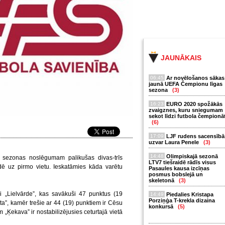
JAUNĀKAIS
06:45
Ar novēlošanos sākas
jaunā UEFA Čempionu līgas
sezona
(3)
16:23
EURO 2020 spožākās
zvaigznes, kuru sniegumam
sekot līdzi futbola čempionā
(6)
17:09
LJF rudens sacensībā
uzvar Laura Penele
(3)
14:48
Olimpiskajā sezonā
s sezonas noslēgumam palikušas divas-trīs
LTV7 tiešraidē rādīs visus
ē uz pirmo vietu. Ieskatāmies kāda varētu
Pasaules kausa izcīņas
posmus bobslejā un
skeletonā
(3)
i „Lielvārde”, kas savākuši 47 punktus (19
14:49
Piedalies Kristapa
Porziņģa T-krekla dizaina
a”, kamēr trešie ar 44 (19) punktiem ir Cēsu
konkursā
(5)
Ķekava” ir nostabilizējusies ceturtajā vietā