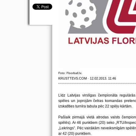
Foto: Floorball.lv.
KRUSTTEVS.COM · 12.02.2013. 11:46
Līdz Latvijas virslīgas čempionāta regulārā
spēles un joprojām četras komandas pretend
izskatīties turnīra tabula pēc 22 spēļu kārtām.
Pašlaik pirmajā vietā atrodas valsts čempion
spēlēs). Ar 46 punktiem (20) seko „RTU/Inspect
„Lekrings”. Pēc vairākām neveiksmīgām spēlēm „
ar 42 (20) punktiem.