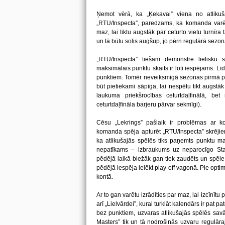
Ņemot vērā, ka „Ķekavai” viena no atlikuš
„RTU/Inspecta”, paredzams, ka komanda varētu
maz, lai tiktu augstāk par ceturto vietu turnīra
un tā būtu solis augšup, jo pērn regulārā sezona
„RTU/Inspecta” tiešām demonstrē lielisku 
maksimālais punktu skaits ir ļoti iespējams. L
punktiem. Tomēr neveiksmīgā sezonas pirmā puse
būt pietiekami sāpīga, lai nespētu tikt augstā
laukuma priekšrocības ceturtdaļfinālā, bet 
ceturtdaļfināla barjeru pārvar sekmīgi).
Cēsu „Lekrings” pašlaik ir problēmas ar k
komanda spēja apturēt „RTU/Inspecta” skrējien
ka atlikušajās spēlēs tiks paņemts punktu ma
nepatīkams – izbraukums uz neparocīgo Stalb
pēdējā laikā biežāk gan tiek zaudēts un spēle
pēdējā iespēja ielēkt play-off vagonā. Pie optim
kontā.
Ar to gan varētu izrādīties par maz, lai izcīnītu 
arī „Lielvārdei”, kurai turklāt kalendārs ir pat 
bez punktiem, uzvaras atlikušajās spēlēs savā
Masters” tik un tā nodrošinās uzvaru regulāra