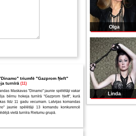
Olga
Dinamo" triumfē "Gazprom Ņeft"
ja turnīrā
(11)
andas Maskavas "Dinamo" jaunie spēlētāji vakar
Linda
ēja bērnu hokeja turnīrā "Gazprom Ņeft", kurā
uikas līdz 11 gadu vecumam. Latvijas komandas
mo" jaunie spēlētāji 13 komandu konkurencē
pēdējā vietā turnīra Rietumu grupā.