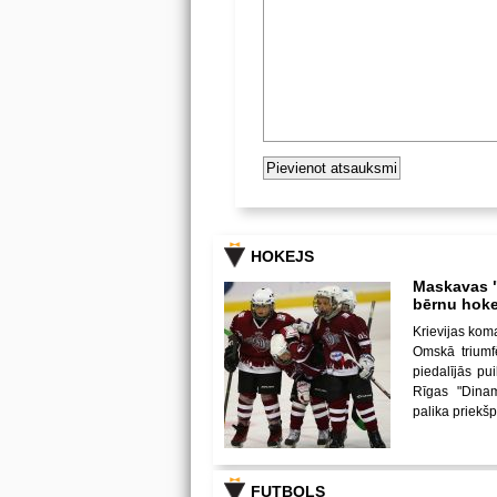
HOKEJS
Maskavas "
bērnu hoke
Krievijas kom
Omskā triumf
piedalījās p
Rīgas "Dina
palika priekš
FUTBOLS