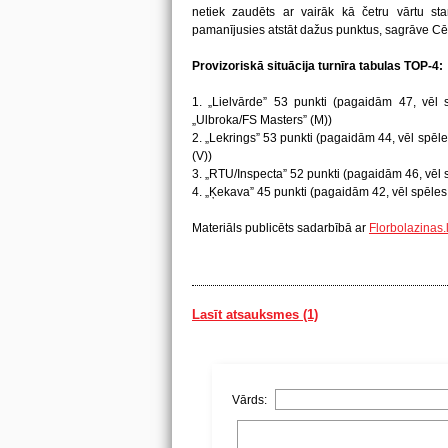
netiek zaudēts ar vairāk kā četru vārtu sta
pamanījusies atstāt dažus punktus, sagrāve Cēs
Provizoriskā situācija turnīra tabulas TOP-4:
1. „Lielvārde” 53 punkti (pagaidām 47, vēl sp
„Ulbroka/FS Masters” (M))
2. „Lekrings” 53 punkti (pagaidām 44, vēl spēle
(V))
3. „RTU/Inspecta” 52 punkti (pagaidām 46, vēl s
4. „Ķekava” 45 punkti (pagaidām 42, vēl spēles 
Materiāls publicēts sadarbībā ar
Florbolazinas.
Lasīt atsauksmes (1)
Vārds: