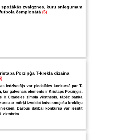
 spožākās zvaigznes, kuru sniegumam
i futbola čempionātā
(6)
ristapa Porziņģa T-krekla dizaina
5)
jas iedzīvotājs var piedalīties konkursā par T-
u, kur galvenais elements ir Kristaps Porziņģis.
 ir Citadeles zīmola vēstnesis, tāpēc banka
kursu ar mērķi izveidot iedvesmojošu krekliņu
niekiem. Darbus dalībai konkursā var iesūtīt
0. oktobrim.