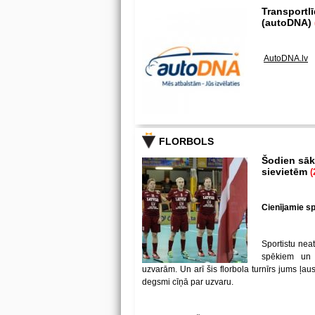
Transportl
(autoDNA)
AutoDNA.lv
FLORBOLS
Šodien sākā
sievietēm
(
Cienījamie spē
Sportistu neat
spēkiem un
uzvarām. Un arī šis florbola turnīrs jums ļa
degsmi cīņā par uzvaru.