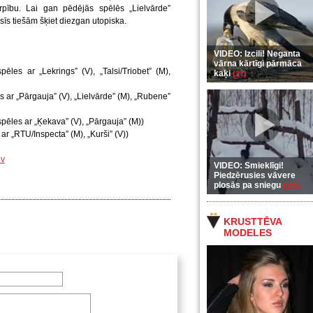
rpību. Lai gan pēdējās spēlēs „Lielvārde”
īs tiešām šķiet diezgan utopiska.
VIDEO: Izcili! Neganta
vārna kārtīgi pārmāca
ēles ar „Lekrings” (V), „Talsi/Triobet” (M),
kaķi
(37)
s ar „Pārgauja” (V), „Lielvārde” (M), „Rubene”
pēles ar „Ķekava” (V), „Pārgauja” (M))
ar „RTU/Inspecta” (M), „Kurši” (V))
lv
VIDEO: Smieklīgi!
Piedzērusies vāvere
plosās pa sniegu
(255)
KRUSTTĒVA
MODELES