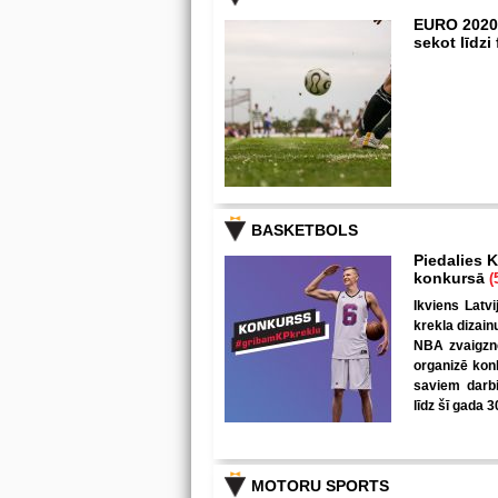
EURO 2020
sekot līdz
BASKETBOLS
Piedalies K
konkursā
(
Ikviens Latvi
krekla dizain
NBA zvaigzne
organizē kon
saviem darbi
līdz šī gada 3
MOTORU SPORTS