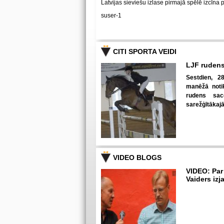
Latvijas sieviešu izlase pirmajā spēlē izcīna 
suser-1
CITI SPORTA VEIDI
LJF rudens
Sestdien, 28
manēžā notik
rudens sac
sarežģītākaj
VIDEO BLOGS
VIDEO: Par
Vaiders izj