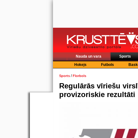
Nauda un vara
Sports
Hokejs
Futbols
Bask
/
Sports
Florbols
Regulārās vīriešu virs
provizoriskie rezultāti