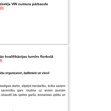
īdzekļa VIN numura pārbaude
(1)
s kvalifikācijas turnīrs florbolā
2)
ļu organizatori, dalībnieki un viesi!
laidīgais darbs, slīpējot meistarību, ticība saviem
 sacensību gars mudina uz arvien jaunām
us izbaudīt īstu spēles garšu, komandas spēku un