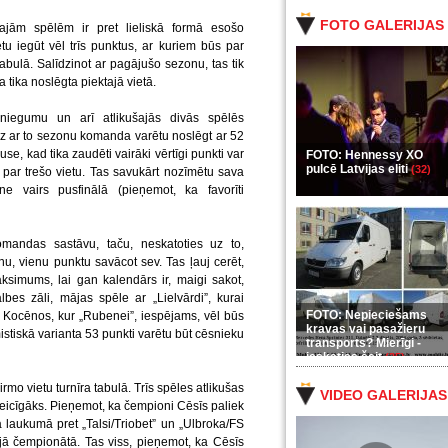
FOTO GALERIJAS
ajām spēlēm ir pret lieliskā formā esošo
 iegūt vēl trīs punktus, ar kuriem būs par
 tabulā. Salīdzinot ar pagājušo sezonu, tas tik
 tika noslēgta piektajā vietā.
sniegumu un arī atlikušajās divās spēlēs
īdz ar to sezonu komanda varētu noslēgt ar 52
, kad tika zaudēti vairāki vērtīgi punkti var
FOTO: Hennessy XO
pulcē Latvijas eliti
(32)
k par trešo vietu. Tas savukārt nozīmētu sava
ne vairs pusfinālā (pieņemot, ka favorīti
omandas sastāvu, taču, neskatoties uz to,
u, vienu punktu savācot sev. Tas ļauj cerēt,
ksimums, lai gan kalendārs ir, maigi sakot,
es zāli, mājas spēle ar „Lielvārdi”, kurai
FOTO: Nepieciešams
 Kocēnos, kur „Rubenei”, iespējams, vēl būs
kravas vai pasažieru
istiskā varianta 53 punkti varētu būt cēsnieku
transports? Mierīgi -
ieskaties šeit
(35)
pirmo vietu turnīra tabulā. Trīs spēles atlikušas
VIDEO GALERIJAS
pateicīgāks. Pieņemot, ka čempioni Cēsīs paliek
 laukumā pret „Talsi/Triobet” un „Ulbroka/FS
jā čempionātā. Tas viss, pieņemot, ka Cēsīs