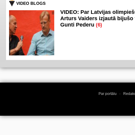
VIDEO BLOGS
VIDEO: Par Latvijas olimpie
Arturs Vaiders izjautā bijušo 
Gunti Pederu
(6)
Par portālu
·
Redakc