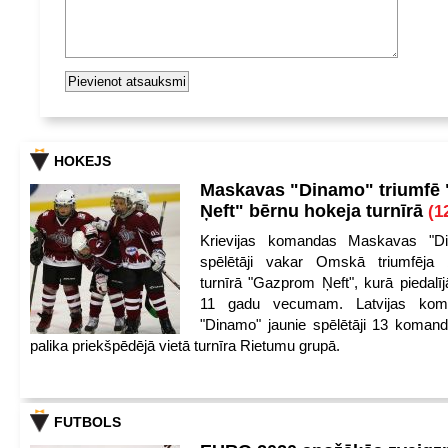
HOKEJS
Maskavas "Dinamo" triumfē
Ņeft" bērnu hokeja turnīrā
(1
Krievijas komandas Maskavas "Di
spēlētāji vakar Omskā triumfēja 
turnīrā "Gazprom Ņeft", kurā piedalīj
11 gadu vecumam. Latvijas kom
"Dinamo" jaunie spēlētāji 13 koman
palika priekšpēdējā vietā turnīra Rietumu grupā.
FUTBOLS