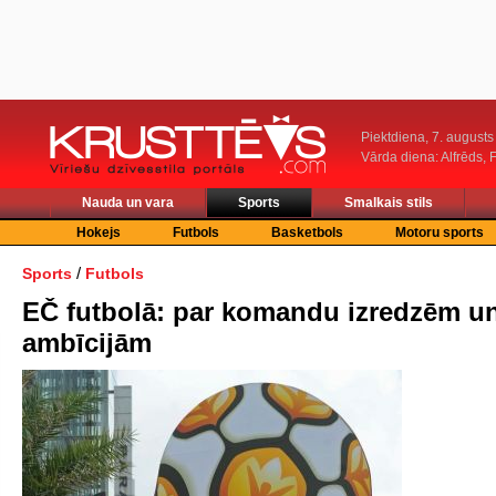
Piektdiena, 7. augusts
Vārda diena: Alfrēds, 
Nauda un vara
Sports
Smalkais stils
Hokejs
Futbols
Basketbols
Motoru sports
/
Sports
Futbols
EČ futbolā: par komandu izredzēm u
ambīcijām