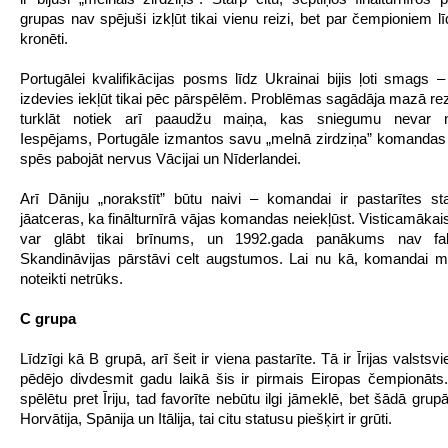
grupas nav spējuši izkļūt tikai vienu reizi, bet par čempioniem l
kronēti.
Portugālei kvalifikācijas posms līdz Ukrainai bijis ļoti smags – 
izdevies iekļūt tikai pēc pārspēlēm. Problēmas sagādāja mazā rezu
turklāt notiek arī paaudžu maiņa, kas sniegumu nevar n
Iespējams, Portugāle izmantos savu „melnā zirdziņa” komandas
spēs pabojāt nervus Vācijai un Nīderlandei.
Arī Dāniju „norakstīt” būtu naivi – komandai ir pastarītes st
jāatceras, ka finālturnīrā vājas komandas neiekļūst. Visticamākai
var glābt tikai brīnums, un 1992.gada panākums nav fa
Skandināvijas pārstāvi celt augstumos. Lai nu kā, komandai m
noteikti netrūks.
C grupa
Līdzīgi kā B grupā, arī šeit ir viena pastarīte. Tā ir Īrijas valstsvi
pēdējo divdesmit gadu laikā šis ir pirmais Eiropas čempionāts.
spēlētu pret Īriju, tad favorīte nebūtu ilgi jāmeklē, bet šādā grup
Horvātija, Spānija un Itālija, tai citu statusu piešķirt ir grūti.