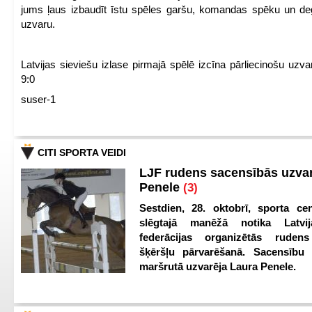
jums ļaus izbaudīt īstu spēles garšu, komandas spēku un de
uzvaru.
Latvijas sieviešu izlase pirmajā spēlē izcīna pārliecinošu uzva
9:0
suser-1
CITI SPORTA VEIDI
LJF rudens sacensībās uzva
Penele
(3)
Sestdien, 28. oktobrī, sporta cen
slēgtajā manēžā notika Latvij
federācijas organizētās ruden
šķēršļu pārvarēšanā. Sacensību s
maršrutā uzvarēja Laura Penele.