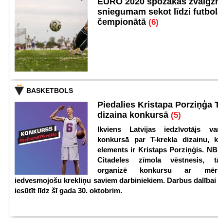
EURO 2020 spožākās zvaigzn
sniegumam sekot līdzi futbo
čempionātā
(6)
BASKETBOLS
Piedalies Kristapa Porziņģa 
dizaina konkursā
(5)
Ikviens Latvijas iedzīvotājs var
konkursā par T-krekla dizainu, k
elements ir Kristaps Porziņģis. NB
Citadeles zīmola vēstnesis, 
organizē konkursu ar mērķ
iedvesmojošu krekliņu saviem darbiniekiem. Darbus dalībai
iesūtīt līdz šī gada 30. oktobrim.