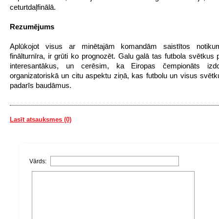
ceturtdaļfinālā.
Rezumējums
Aplūkojot visus ar minētajām komandām saistītos notik
finālturnīra, ir grūti ko prognozēt. Galu galā tas futbola svētkus 
interesantākus, un cerēsim, ka Eiropas čempionāts izd
organizatoriskā un citu aspektu ziņā, kas futbolu un visus svē
padarīs baudāmus.
Lasīt atsauksmes (0)
Vārds: