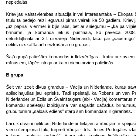
nepiedalās.
Krievijas valstsvienības situācija ir vēl interesantāka – Eiropas
titulu tā pēdējo reizi ieguvusi pirms vairāk kā 50 gadiem. Krievi
„uz papīra” vienmēr ir bijis labs, bet ar sniegumu – „kā pa viļņ
brīnums, ja komanda iekļūs pusfinālā, ko paveica 2008
ceturtdaļfinālā ar 3:1 uzvarēja Nīderlandi, taču par „šausmīgu
netiks uzskatīta arī neizkrišana no grupas.
Šajā grupā patiešām komandas ir līdzvērtīgas – katra ar saviem
mīnusiem, tāpēc intriga ar katru dienu arvien palielinās.
B grupa
Šeit var izcelt divus grandus – Vācija un Nīderlande, kuras savu
apliecinājušas jau iepriekš. Tādi spēlētāji, kā Robens un van Per
Nīderlande) un Ezils un Švainštaigers (abi - Vācija) komentārus 
komandu spēlētāju izpildījumā var sagaidīt dažādus brīnumus
grupu turnīrā „saldais ēdiens” starp šīm komandām ir garantēts.
Lai cik dīvaini neliktos, Nīderlande ar lielajām ambīcijām ir spējusi i
vienu čempiona titulu, turpretī Vācija – trīs. Toties Portugāles iz
ir bijusi „melnais zirdziņš”. Starp citu, septiņos finālturnīros 