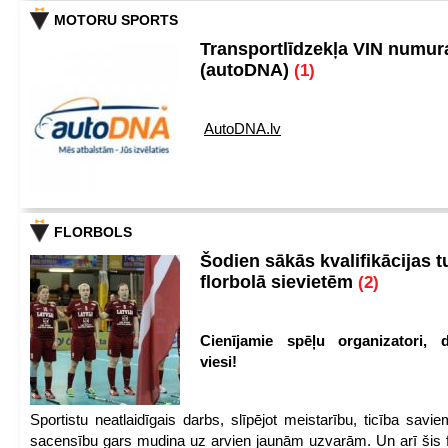
MOTORU SPORTS
Transportlīdzekļa VIN numu
(autoDNA)
(1)
AutoDNA.lv
FLORBOLS
Šodien sākās kvalifikācijas t
florbolā sievietēm
(2)
Cienījamie spēļu organizatori, d
viesi!
Sportistu neatlaidīgais darbs, slīpējot meistarību, ticība sav
sacensību gars mudina uz arvien jaunām uzvarām. Un arī šis fl