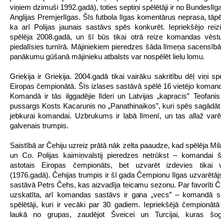
viņiem dzimuši 1992.gadā), toties septiņi spēlētāji ir no Bundeslīga
Anglijas Premjerlīgas. Šīs futbola līgas komentārus neprasa, tāpē
ka arī Polijas jaunais sastāvs spēs konkurēt. Iepriekšējo reiz
spēlēja 2008.gadā, un šī būs tikai otrā reize komandas vēst
piedalīsies turnīrā. Mājiniekiem pieredzes šāda līmeņa sacensībā
panākumu gūšanā mājinieku atbalsts var nospēlēt lielu lomu.
Grieķija ir Grieķija. 2004.gadā tikai vairāku sakritību dēļ viņi s
Eiropas čempionātā. Šīs izlases sastāvā spēlē 16 vietējo komandu 
Komandā ir tās ilggadējie līderi un Latvijas „kapracis” Teofan
pussargs Kosts Kacarunis no „Panathinaikos”, kuri spēs sagādā
jebkurai komandai. Uzbrukums ir labā līmenī, un tas allaž varē
galvenais trumpis.
Saistībā ar Čehiju uzreiz prātā nāk zelta paaudze, kad spēlēja Mi
un Co. Polijas kaimiņvalstij pieredzes netrūkst – komandai 
astotais Eiropas čempionāts, bet uzvarēt izdevies tikai v
(1976.gadā). Čehijas trumpis ir šī gada Čempionu līgas uzvarētāj
sastāvā Petrs Čehs, kas aizvadīja teicamu sezonu. Par favorīti Če
uzskatīta, arī komandas sastāvs ir gana „vecs” – komandā sp
spēlētāji, kuri ir vecāki par 30 gadiem. Iepriekšējā čempionātā 
laukā no grupas, zaudējot Šveicei un Turcijai, kuras šog