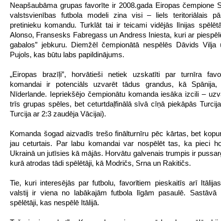
Neapšaubāma grupas favorīte ir 2008.gada Eiropas čempione S
valstsvienības futbola modeli zina visi – liels teritoriālais p
pretinieku komandu. Turklāt tai ir teicami vidējās līnijas spēlēt
Alonso, Fransesks Fabregass un Andress Iniesta, kuri ar piespē
gabalos” jebkuru. Diemžēl čempionātā nespēlēs Dāvids Vilja 
Pujols, kas būtu labs papildinājums.
„Eiropas brazīļi”, horvātieši netiek uzskatīti par turnīra favo
komandai ir potenciāls uzvarēt tādus grandus, kā Spānija, 
Nīderlande. Iepriekšējo čempionātu komanda iesāka izcili – uzv
trīs grupas spēles, bet ceturtdaļfinālā sīvā cīņā piekāpās Turcija
Turcija ar 2:3 zaudēja Vācijai).
Komanda šogad aizvadīs trešo finālturnīru pēc kārtas, bet kop
jau ceturtais. Par labu komandai var nospēlēt tas, ka pieci ho
Ukrainā un jutīsies kā mājās. Horvātu galvenais trumpis ir pussar
kurā atrodas tādi spēlētāji, kā Modričs, Srna un Rakitičs.
Tie, kuri interesējās par futbolu, favorītiem pieskaitīs arī Itālijas
valstij ir viena no labākajām futbola līgām pasaulē. Sastāvā ir
spēlētāji, kas nespēlē Itālijā.