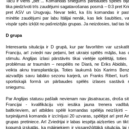
Taču ir viens „bet”... Komandas sniegums pārbaudes spēlēs bija 
tika piedzīvoti trīs zaudējumi sagatavošanas posmā – 0:3 pret Kri
pret ASV un Urugvaju. Nevar teikt, ka šīs komandas ir pasta
minētie zaudējumi par labu Itālijai nenāk, kas liek šaubīties, 
vispār spēs izkļūt no pašreizējās grupas. Ja neizdosies, tad tas b
D grupa
Interesanta situācija ir D grupā, kur par favorītēm var uzskatīt
Franciju, arī zviedri nav peļami, bet ukraiņi spēlēs mājās, kas 
stimulu. Anglijas izlasi pārstāvēs tikai vietējie spēlētāji, toties 
problēmas ar traumām – nespēlēs ne Diarā, ne Eriks Abidāls,
veikta aknu transplantācija. Toties laukumā būs Karims Ben
aizvadījis savu labāko sezonu karjerā, un Franks Riberī, kurš
sportiskajā formā un pārbaudes spēlēs izlases sastāvā r
sniegumu.
Par Anglijas statusu pašlaik nevienam nav jāsatraucas, droša situ
Francijai - kvalifikāciju viņi iesāka jauna trenera vadībā
baltkrieviem, arī atbildes spēlē komandas spēlēja neizšķirti – 
turpinājumā komanda ir izcīnījusi 20 uzvaras, spēlējot arī pret Ang
grupas pretiniece. Arī Zviedrijai ir labas iespēja aizķerties un tikt
kopumā izskatās, ka mājiniekiem ir vissarežģītākā situācija, lai 