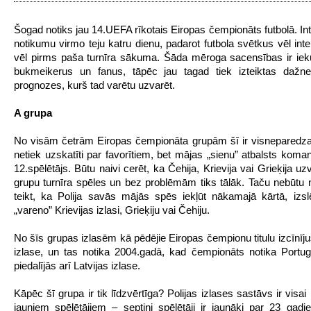
Šogad notiks jau 14.UEFA rīkotais Eiropas čempionāts futbolā. Int
notikumu virmo teju katru dienu, padarot futbola svētkus vēl int
vēl pirms paša turnīra sākuma. Šāda mēroga sacensības ir iek
bukmeikerus un fanus, tāpēc jau tagad tiek izteiktas dažn
prognozes, kurš tad varētu uzvarēt.
A grupa
No visām četrām Eiropas čempionāta grupām šī ir visneparedz
netiek uzskatīti par favorītiem, bet mājas „sienu” atbalsts koma
12.spēlētājs. Būtu naivi cerēt, ka Čehija, Krievija vai Grieķija u
grupu turnīra spēles un bez problēmām tiks tālāk. Taču nebūtu
teikt, ka Polija savās mājās spēs iekļūt nākamajā kārtā, izsl
„vareno” Krievijas izlasi, Grieķiju vai Čehiju.
No šīs grupas izlasēm kā pēdējie Eiropas čempionu titulu izcīnīju
izlase, un tas notika 2004.gadā, kad čempionāts notika Portug
piedalījās arī Latvijas izlase.
Kāpēc šī grupa ir tik līdzvērtīga? Polijas izlases sastāvs ir visai r
jauniem spēlētājiem – septiņi spēlētāji ir jaunāki par 23 gadi