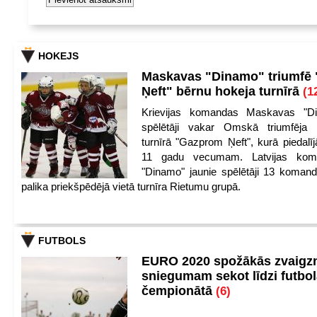
HOKEJS
Maskavas "Dinamo" triumfē
Ņeft" bērnu hokeja turnīrā
(1
Krievijas komandas Maskavas "Di
spēlētāji vakar Omskā triumfēja 
turnīrā "Gazprom Ņeft", kurā piedalīj
11 gadu vecumam. Latvijas kom
"Dinamo" jaunie spēlētāji 13 koman
palika priekšpēdējā vietā turnīra Rietumu grupā.
FUTBOLS
EURO 2020 spožākās zvaigzn
sniegumam sekot līdzi futbo
čempionātā
(6)