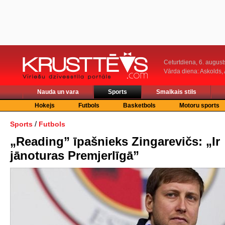
Ceturtdiena, 6. august
Vārda diena: Askolds,
Nauda un vara
Sports
Smalkais stils
Hokejs
Futbols
Basketbols
Motoru sports
/
Sports
Futbols
„Reading” īpašnieks Zingarevičs: „Ir
jānoturas Premjerlīgā”