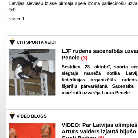
Latvijas sieviešu izlase pirmajā spēlē izcīna pārliecinošu uzva
9:0
suser-1
CITI SPORTA VEIDI
LJF rudens sacensībās uzva
Penele
(3)
Sestdien, 28. oktobrī, sporta cen
slēgtajā manēžā notika Latvij
federācijas organizētās ruden
šķēršļu pārvarēšanā. Sacensību s
maršrutā uzvarēja Laura Penele.
VIDEO BLOGS
VIDEO: Par Latvijas olimpie
Arturs Vaiders izjautā bijušo 