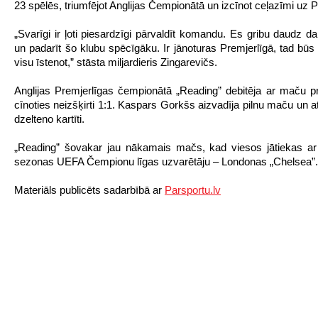
23 spēlēs, triumfējot Anglijas Čempionātā un izcīnot ceļazīmi uz P
„Svarīgi ir ļoti piesardzīgi pārvaldīt komandu. Es gribu daudz da
un padarīt šo klubu spēcīgāku. Ir jānoturas Premjerlīgā, tad būs 
visu īstenot,” stāsta miljardieris Zingarevičs.
Anglijas Premjerlīgas čempionātā „Reading” debitēja ar maču pr
cīnoties neizšķirti 1:1. Kaspars Gorkšs aizvadīja pilnu maču un a
dzelteno kartīti.
„Reading” šovakar jau nākamais mačs, kad viesos jātiekas ar
sezonas UEFA Čempionu līgas uzvarētāju – Londonas „Chelsea”.
Materiāls publicēts sadarbībā ar
Parsportu.lv