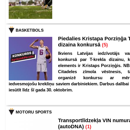
BASKETBOLS
Piedalies Kristapa Porziņģa 
dizaina konkursā
(5)
Ikviens Latvijas iedzīvotājs var
konkursā par T-krekla dizainu, k
elements ir Kristaps Porziņģis. NB
Citadeles zīmola vēstnesis, 
organizē konkursu ar mērķ
iedvesmojošu krekliņu saviem darbiniekiem. Darbus dalībai
iesūtīt līdz šī gada 30. oktobrim.
MOTORU SPORTS
Transportlīdzekļa VIN numu
(autoDNA)
(1)