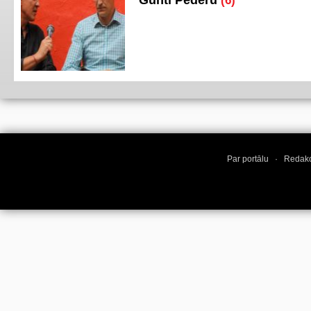
Gunti Pederu
(6)
Par portālu
·
Redakc