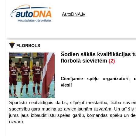
AutoDNA.lv
FLORBOLS
Šodien sākās kvalifikācijas t
florbolā sievietēm
(2)
Cienījamie spēļu organizatori, d
viesi!
Sportistu neatlaidīgais darbs, slīpējot meistarību, ticība sav
sacensību gars mudina uz arvien jaunām uzvarām. Un arī šis fl
jums ļaus izbaudīt īstu spēles garšu, komandas spēku un de
uzvaru.