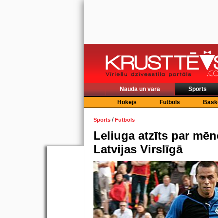
Nauda un vara
Sports
Hokejs
Futbols
Bask
/
Sports
Futbols
Leliuga atzīts par mēn
Latvijas Virslīgā