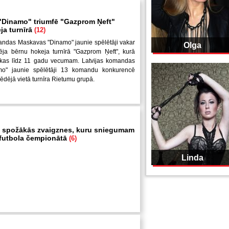
Dinamo" triumfē "Gazprom Ņeft"
ja turnīrā
(12)
andas Maskavas "Dinamo" jaunie spēlētāji vakar
Olga
ēja bērnu hokeja turnīrā "Gazprom Ņeft", kurā
uikas līdz 11 gadu vecumam. Latvijas komandas
mo" jaunie spēlētāji 13 komandu konkurencē
pēdējā vietā turnīra Rietumu grupā.
 spožākās zvaigznes, kuru sniegumam
i futbola čempionātā
(6)
Linda