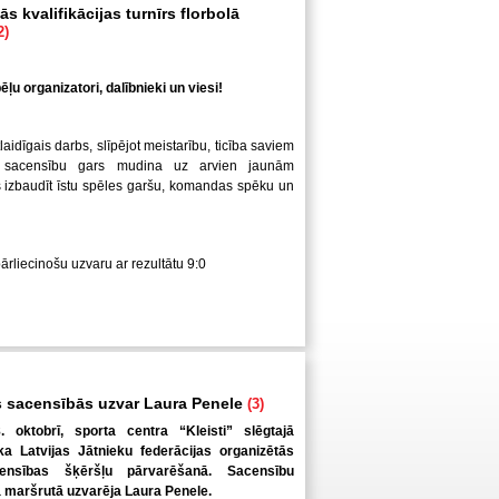
s kvalifikācijas turnīrs florbolā
2)
ļu organizatori, dalībnieki un viesi!
laidīgais darbs, slīpējot meistarību, ticība saviem
 sacensību gars mudina uz arvien jaunām
us izbaudīt īstu spēles garšu, komandas spēku un
pārliecinošu uzvaru ar rezultātu 9:0
 sacensībās uzvar Laura Penele
(3)
. oktobrī, sporta centra “Kleisti” slēgtajā
a Latvijas Jātnieku federācijas organizētās
ensības šķēršļu pārvarēšanā. Sacensību
ā maršrutā uzvarēja Laura Penele.