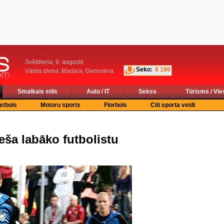
Svētdiena, 9. augusts
Seko:
8 186
Vārda diena: Madara, Genoveva
Smalkais stils
Auto / IT
Sekss
Tūrisms / Vie
etbols
Motoru sports
Florbols
Citi sporta veidi
eša labāko futbolistu