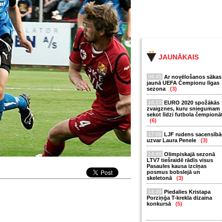
JAUNĀKAIS
06:45
Ar novēlošanos sākas
jaunā UEFA Čempionu līgas
sezona
(3)
16:23
EURO 2020 spožākās
zvaigznes, kuru sniegumam
sekot līdzi futbola čempionā
(6)
17:09
LJF rudens sacensībā
uzvar Laura Penele
(3)
14:48
Olimpiskajā sezonā
LTV7 tiešraidē rādīs visus
Pasaules kausa izcīņas
posmus bobslejā un
skeletonā
(3)
14:49
Piedalies Kristapa
Porziņģa T-krekla dizaina
konkursā
(5)