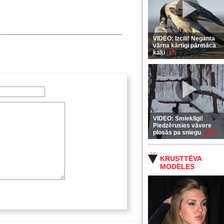
VIDEO: Izcili! Neganta
vārna kārtīgi pārmāca
kaķi
(37)
VIDEO: Smieklīgi!
Piedzērusies vāvere
plosās pa sniegu
(255)
KRUSTTĒVA
MODELES