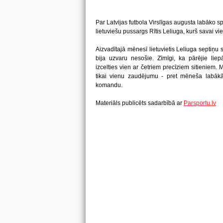
Par Latvijas futbola Virslīgas augusta labāko s
lietuviešu pussargs Rītis Leliuga, kurš savai vi
Aizvadītajā mēnesī lietuvietis Leliuga septiņu 
bija uzvaru nesošie. Zīmīgi, ka pārējie lie
izcelties vien ar četriem precīziem sitieniem.
tikai vienu zaudējumu - pret mēneša labākā 
komandu.
Materiāls publicēts sadarbībā ar
Parsportu.lv