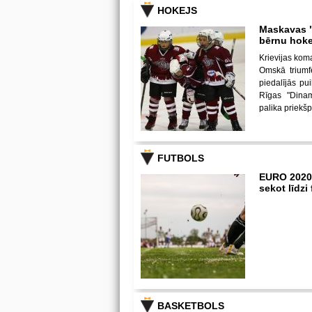
HOKEJS
Maskavas "
bērnu hoke
Krievijas kom
Omskā triumf
piedalījās p
Rīgas "Dina
palika priekš
FUTBOLS
EURO 2020
sekot līdz
BASKETBOLS