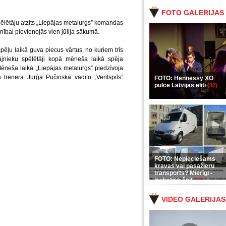
FOTO GALERIJAS
pēlētāju atzīts „Liepājas metalurgs” komandas
enībai pievienojās vien jūlija sākumā.
spēļu laikā guva piecus vārtus, no kuriem trīs
pājnieku spēlētāji kopā mēneša laikā spēja
 Mēneša laikā „Liepājas metalurgs” piedzīvoja
trenera Jurģa Pučinska vadīto „Ventspils”
FOTO: Hennessy XO
pulcē Latvijas eliti
(32)
FOTO: Nepieciešams
kravas vai pasažieru
transports? Mierīgi -
ieskaties šeit
(35)
VIDEO GALERIJAS