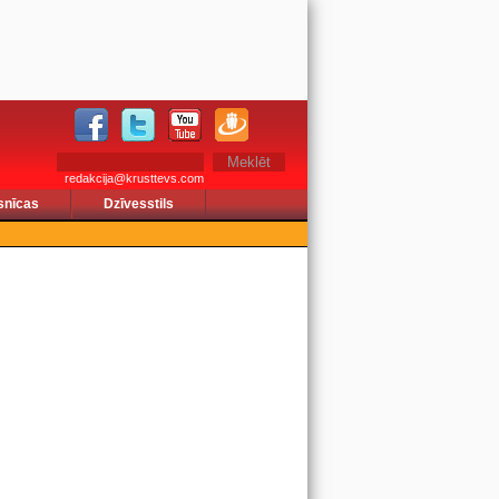
redakcija@krusttevs.com
snīcas
Dzīvesstils