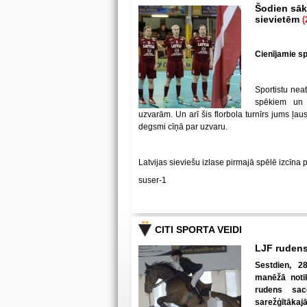
Šodien sākā
sievietēm
(
Cienījamie spē
Sportistu neat
spēkiem un
uzvarām. Un arī šis florbola turnīrs jums ļa
degsmi cīņā par uzvaru.
Latvijas sieviešu izlase pirmajā spēlē izcīna 
suser-1
CITI SPORTA VEIDI
LJF rudens
Sestdien, 28
manēžā notik
rudens sac
sarežģītākaj