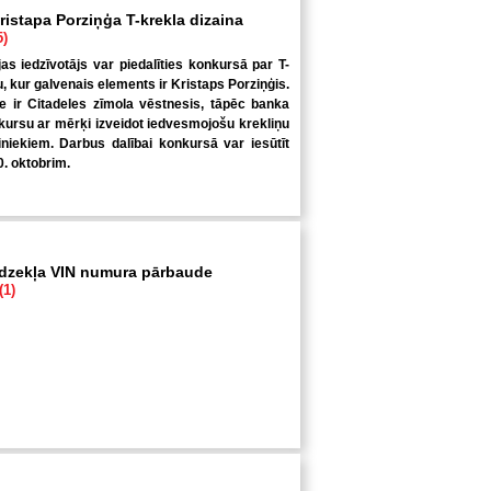
ristapa Porziņģa T-krekla dizaina
5)
jas iedzīvotājs var piedalīties konkursā par T-
u, kur galvenais elements ir Kristaps Porziņģis.
 ir Citadeles zīmola vēstnesis, tāpēc banka
kursu ar mērķi izveidot iedvesmojošu krekliņu
niekiem. Darbus dalībai konkursā var iesūtīt
0. oktobrim.
īdzekļa VIN numura pārbaude
(1)