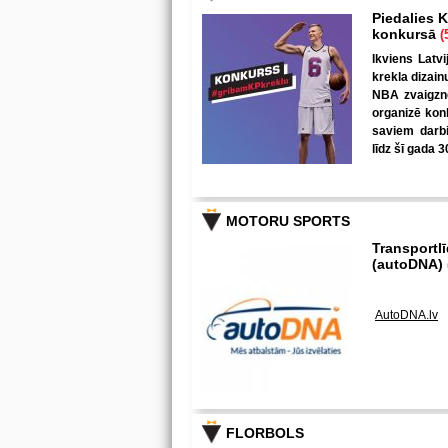
Piedalies K
konkursā
(
Ikviens Latvi
krekla dizain
NBA zvaigzne
organizē kon
saviem darbi
līdz šī gada 3
MOTORU SPORTS
Transportl
(autoDNA)
AutoDNA.lv
FLORBOLS