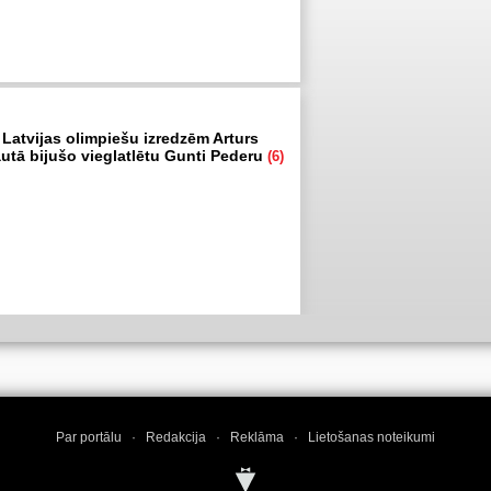
 Latvijas olimpiešu izredzēm Arturs
autā bijušo vieglatlētu Gunti Pederu
(6)
Par portālu
·
Redakcija
·
Reklāma
·
Lietošanas noteikumi