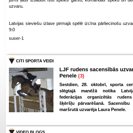
uzvaru.
Latvijas sieviešu izlase pirmajā spēlē izcīna pārliecinošu uzva
9:0
suser-1
CITI SPORTA VEIDI
LJF rudens sacensībās uzva
Penele
(3)
Sestdien, 28. oktobrī, sporta cen
slēgtajā manēžā notika Latvij
federācijas organizētās ruden
šķēršļu pārvarēšanā. Sacensību s
maršrutā uzvarēja Laura Penele.
VIDEO BLOGS