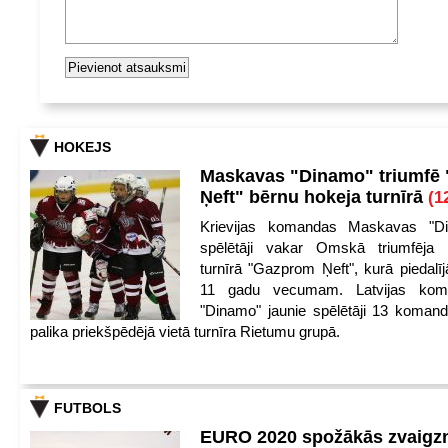
HOKEJS
Maskavas "Dinamo" triumfē
Ņeft" bērnu hokeja turnīrā
(1
Krievijas komandas Maskavas "Di
spēlētāji vakar Omskā triumfēja 
turnīrā "Gazprom Ņeft", kurā piedalīj
11 gadu vecumam. Latvijas kom
"Dinamo" jaunie spēlētāji 13 koman
palika priekšpēdējā vietā turnīra Rietumu grupā.
FUTBOLS
EURO 2020 spožākās zvaigzn