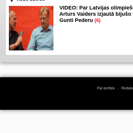
VIDEO: Par Latvijas olimpie
Arturs Vaiders izjautā bijušo 
Gunti Pederu
(6)
Par portālu
·
Redakc