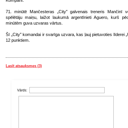
Kompanī.
71. minūtē Mančesteras „City” galvenais treneris Mančinī v
spēlētāju maiņu, laižot laukumā argentīnieti Aguero, kurš p
minūtēm guva uzvaras vārtus.
Šī „City” komandai ir svarīga uzvara, kas ļauj pietuvoties līderei „
12 punktiem.
Lasīt atsauksmes (3)
Vārds: