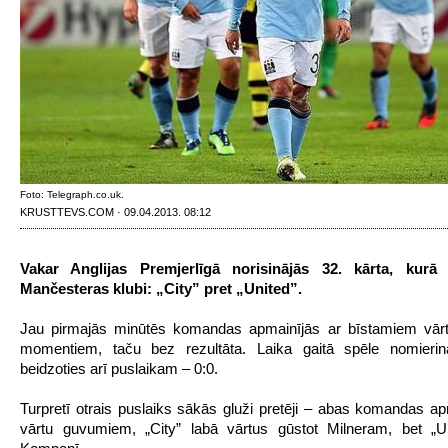
Foto: Telegraph.co.uk.
KRUSTTEVS.COM · 09.04.2013. 08:12
Vakar Anglijas Premjerlīgā norisinājās 32. kārta, kurā 
Mančesteras klubi: „City” pret „United”.
Jau pirmajās minūtēs komandas apmainījās ar bīstamiem vār
momentiem, taču bez rezultāta. Laika gaitā spēle nomierinā
beidzoties arī puslaikam – 0:0.
Turpretī otrais puslaiks sākās gluži pretēji – abas komandas ap
vārtu guvumiem, „City” labā vārtus gūstot Milneram, bet „Un