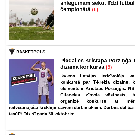
sniegumam sekot līdzi futbo
čempionātā
(6)
BASKETBOLS
Piedalies Kristapa Porziņģa 
dizaina konkursā
(5)
Ikviens Latvijas iedzīvotājs var
konkursā par T-krekla dizainu, k
elements ir Kristaps Porziņģis. NB
Citadeles zīmola vēstnesis, 
organizē konkursu ar mērķ
iedvesmojošu krekliņu saviem darbiniekiem. Darbus dalībai
iesūtīt līdz šī gada 30. oktobrim.