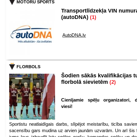
MOTORU SPORTS
Transportlīdzekļa VIN numu
(autoDNA)
(1)
AutoDNA.lv
FLORBOLS
Šodien sākās kvalifikācijas t
florbolā sievietēm
(2)
Cienījamie spēļu organizatori, d
viesi!
Sportistu neatlaidīgais darbs, slīpējot meistarību, ticība sav
sacensību gars mudina uz arvien jaunām uzvarām. Un arī šis fl
jums ļaus izbaudīt īstu spēles garšu, komandas spēku un de