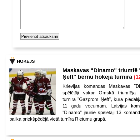
HOKEJS
Maskavas "Dinamo" triumfē
Ņeft" bērnu hokeja turnīrā
(1
Krievijas komandas Maskavas "Di
spēlētāji vakar Omskā triumfēja 
turnīrā "Gazprom Ņeft", kurā piedalīj
11 gadu vecumam. Latvijas kom
"Dinamo" jaunie spēlētāji 13 koman
palika priekšpēdējā vietā turnīra Rietumu grupā.