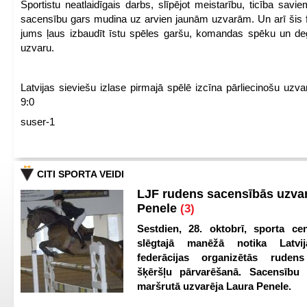
Sportistu neatlaidīgais darbs, slīpējot meistarību, ticība sav
sacensību gars mudina uz arvien jaunām uzvarām. Un arī šis fl
jums ļaus izbaudīt īstu spēles garšu, komandas spēku un de
uzvaru.
Latvijas sieviešu izlase pirmajā spēlē izcīna pārliecinošu uzva
9:0
suser-1
CITI SPORTA VEIDI
LJF rudens sacensībās uzva
Penele
(3)
Sestdien, 28. oktobrī, sporta cen
slēgtajā manēžā notika Latvij
federācijas organizētās ruden
šķēršļu pārvarēšanā. Sacensību s
maršrutā uzvarēja Laura Penele.