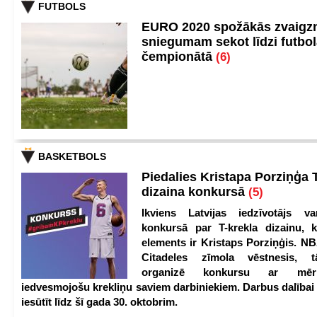
FUTBOLS
EURO 2020 spožākās zvaigzn
sniegumam sekot līdzi futbo
čempionātā
(6)
BASKETBOLS
Piedalies Kristapa Porziņģa 
dizaina konkursā
(5)
Ikviens Latvijas iedzīvotājs var
konkursā par T-krekla dizainu, k
elements ir Kristaps Porziņģis. NB
Citadeles zīmola vēstnesis, 
organizē konkursu ar mērķ
iedvesmojošu krekliņu saviem darbiniekiem. Darbus dalībai
iesūtīt līdz šī gada 30. oktobrim.