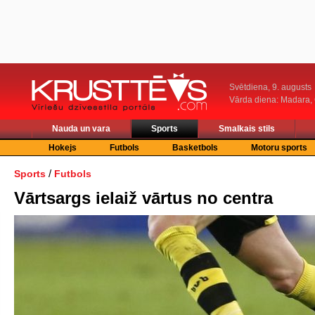
Svētdiena, 9. augusts
Vārda diena: Madara
Nauda un vara
Sports
Smalkais stils
Hokejs
Futbols
Basketbols
Motoru sports
/
Sports
Futbols
Vārtsargs ielaiž vārtus no centra