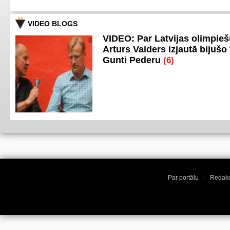
VIDEO BLOGS
VIDEO: Par Latvijas olimpie
Arturs Vaiders izjautā bijušo 
Gunti Pederu
(6)
Par portālu
·
Redakc