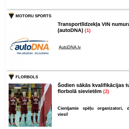
MOTORU SPORTS
Transportlīdzekļa VIN numu
(autoDNA)
(1)
AutoDNA.lv
FLORBOLS
Šodien sākās kvalifikācijas t
florbolā sievietēm
(2)
Cienījamie spēļu organizatori, d
viesi!