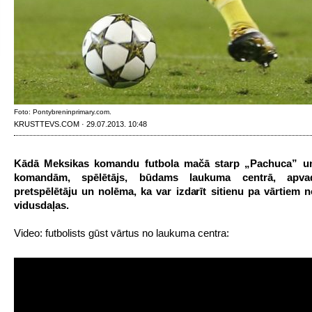
Foto: Pontybreninprimary.com.
KRUSTTEVS.COM · 29.07.2013. 10:48
Kādā Meksikas komandu futbola mačā starp „Pachuca” un
komandām, spēlētājs, būdams laukuma centrā, apva
pretspēlētāju un nolēma, ka var izdarīt sitienu pa vārtiem 
vidusdaļas.
Video: futbolists gūst vārtus no laukuma centra: