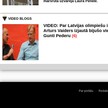
maršrutā uzvarēja Laura Penele.
VIDEO BLOGS
VIDEO: Par Latvijas olimpiešu 
Arturs Vaiders izjautā bijušo vi
Gunti Pederu
(6)
Par portālu
·
Redakc