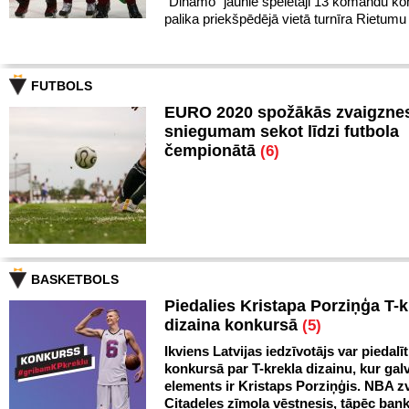
"Dinamo" jaunie spēlētāji 13 komandu k
palika priekšpēdējā vietā turnīra Rietumu
FUTBOLS
EURO 2020 spožākās zvaigznes
sniegumam sekot līdzi futbola
čempionātā
(6)
BASKETBOLS
Piedalies Kristapa Porziņģa T-k
dizaina konkursā
(5)
Ikviens Latvijas iedzīvotājs var piedalīt
konkursā par T-krekla dizainu, kur gal
elements ir Kristaps Porziņģis. NBA zv
Citadeles zīmola vēstnesis, tāpēc ban