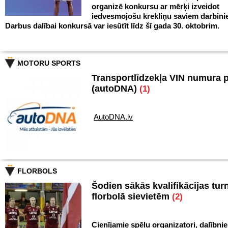
organizē konkursu ar mērķi izveidot
iedvesmojošu krekliņu saviem darbini
Darbus dalībai konkursā var iesūtīt līdz šī gada 30. oktobrim.
MOTORU SPORTS
Transportlīdzekļa VIN numura 
(autoDNA)
(1)
AutoDNA.lv
FLORBOLS
Šodien sākās kvalifikācijas turn
florbolā sievietēm
(2)
Cienījamie spēļu organizatori, dalībnie