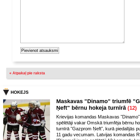
« Atpakaļ pie raksta
HOKEJS
Maskavas "Dinamo" triumfē "
Ņeft" bērnu hokeja turnīrā
(12)
Krievijas komandas Maskavas "Dinamo" 
spēlētāji vakar Omskā triumfēja bērnu h
turnīrā "Gazprom Ņeft", kurā piedalījās pu
11 gadu vecumam. Latvijas komandas R