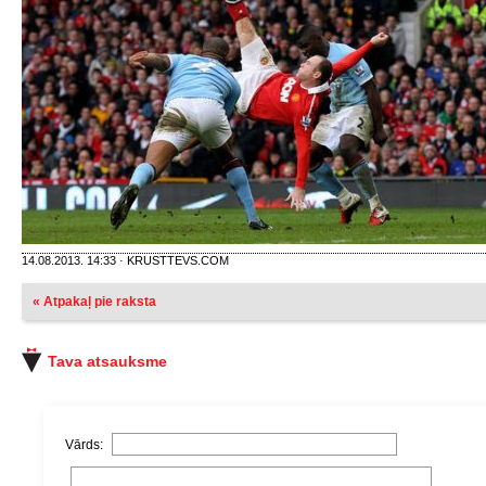
14.08.2013. 14:33 · KRUSTTEVS.COM
« Atpakaļ pie raksta
Tava atsauksme
Vārds: