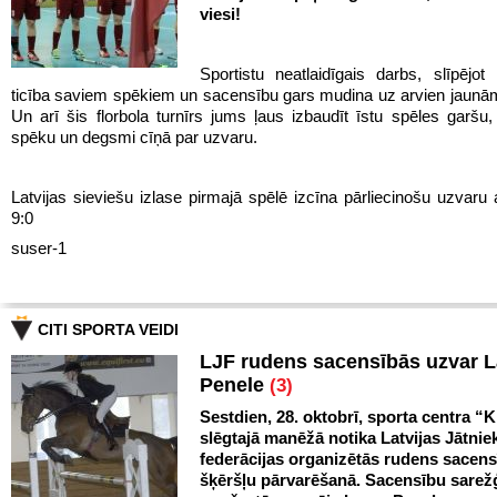
viesi!
Sportistu neatlaidīgais darbs, slīpējot 
ticība saviem spēkiem un sacensību gars mudina uz arvien jaun
Un arī šis florbola turnīrs jums ļaus izbaudīt īstu spēles garš
spēku un degsmi cīņā par uzvaru.
Latvijas sieviešu izlase pirmajā spēlē izcīna pārliecinošu uzvaru 
9:0
suser-1
CITI SPORTA VEIDI
LJF rudens sacensībās uzvar 
Penele
(3)
Sestdien, 28. oktobrī, sporta centra “Kl
slēgtajā manēžā notika Latvijas Jātnie
federācijas organizētās rudens sacen
šķēršļu pārvarēšanā. Sacensību sarežģ