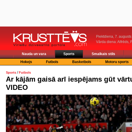
Piektdiena, 7. augusts
Vārda diena: Alfrēds, 
Nauda un vara
Sports
Smalkais stils
Hokejs
Futbols
Basketbols
Motoru sports
/
Sports
Futbols
Ar kājām gaisā arī iespējams gūt vārt
VIDEO