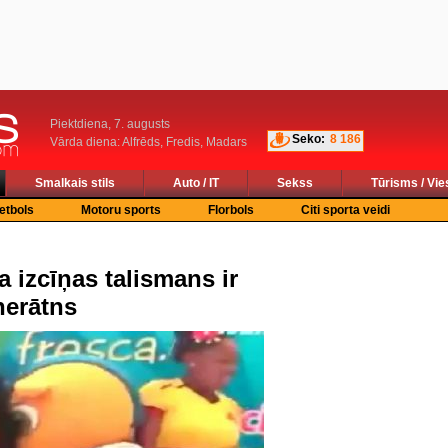
Piektdiena, 7. augusts
Seko:
8 186
Vārda diena: Alfrēds, Fredis, Madars
Smalkais stils
Auto / IT
Sekss
Tūrisms / Vie
etbols
Motoru sports
Florbols
Citi sporta veidi
 izcīņas talismans ir
nerātns