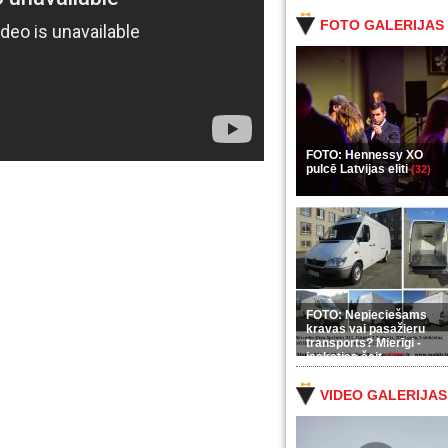
FOTO GALERIJAS
FOTO: Hennessy XO
pulcē Latvijas eliti
(32)
FOTO: Nepieciešams
kravas vai pasažieru
transports? Mierīgi -
ieskaties šeit
(35)
VIDEO GALERIJAS