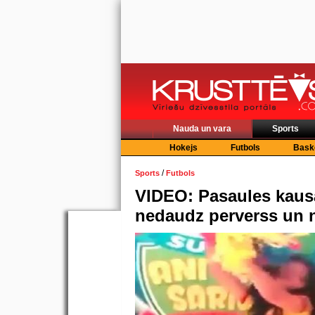
Nauda un vara
Sports
Hokejs
Futbols
Bask
/
Sports
Futbols
VIDEO: Pasaules kausa
nedaudz perverss un 