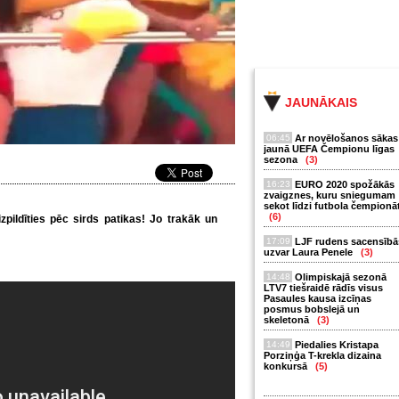
JAUNĀKAIS
06:45
Ar novēlošanos sākas
jaunā UEFA Čempionu līgas
sezona
(3)
16:23
EURO 2020 spožākās
zvaigznes, kuru sniegumam
sekot līdzi futbola čempionā
(6)
zpildīties pēc sirds patikas! Jo trakāk un
17:09
LJF rudens sacensībā
uzvar Laura Penele
(3)
14:48
Olimpiskajā sezonā
LTV7 tiešraidē rādīs visus
Pasaules kausa izcīņas
posmus bobslejā un
skeletonā
(3)
14:49
Piedalies Kristapa
Porziņģa T-krekla dizaina
konkursā
(5)