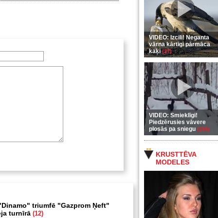
VIDEO: Izcili! Neganta
vārna kārtīgi pārmāca
kaķi
(37)
VIDEO: Smieklīgi!
Piedzērusies vāvere
plosās pa sniegu
(255)
KRUSTTĒVA
MODELES
Dinamo" triumfē "Gazprom Ņeft"
ja turnīrā
(12)