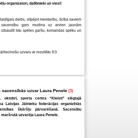
ļu organizatori, dalībnieki un viesi!
laidīgais darbs, slīpējot meistarību, ticība saviem
 sacensību gars mudina uz arvien jaunām
us izbaudīt īstu spēles garšu, komandas spēku un
pārliecinošu uzvaru ar rezultātu 9:0
 sacensībās uzvar Laura Penele
(3)
. oktobrī, sporta centra “Kleisti” slēgtajā
a Latvijas Jātnieku federācijas organizētās
ensības šķēršļu pārvarēšanā. Sacensību
ā maršrutā uzvarēja Laura Penele.