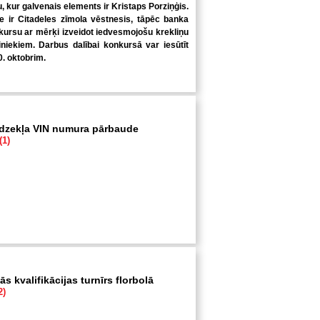
u, kur galvenais elements ir Kristaps Porziņģis.
 ir Citadeles zīmola vēstnesis, tāpēc banka
kursu ar mērķi izveidot iedvesmojošu krekliņu
niekiem. Darbus dalībai konkursā var iesūtīt
0. oktobrim.
īdzekļa VIN numura pārbaude
(1)
s kvalifikācijas turnīrs florbolā
2)