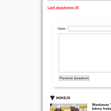
Lasīt atsauksmes (0)
Vārds:
HOKEJS
Maskavas "
bērnu hoke