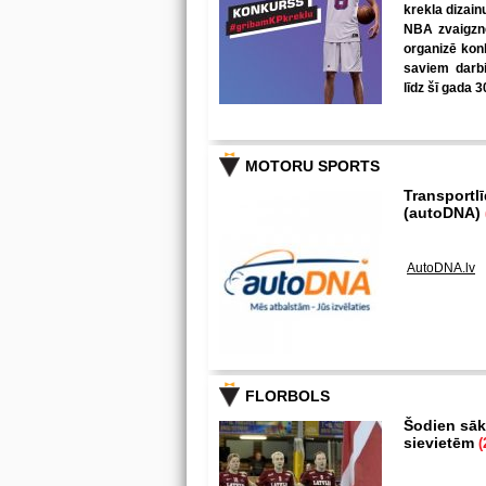
krekla dizain
NBA zvaigzne
organizē kon
saviem darbi
līdz šī gada 3
MOTORU SPORTS
Transportl
(autoDNA)
AutoDNA.lv
FLORBOLS
Šodien sākā
sievietēm
(