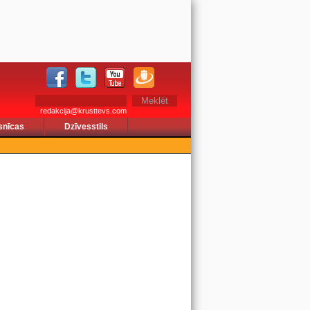
redakcija@krusttevs.com
snīcas
Dzīvesstils