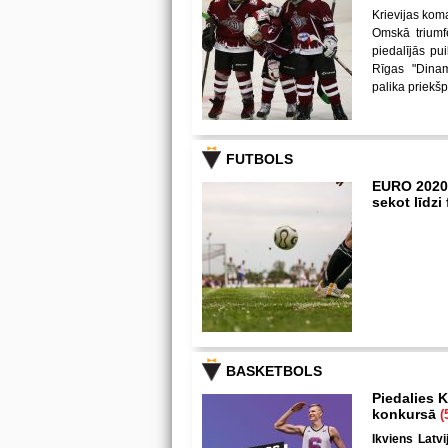
Krievijas kom
Omskā triumf
piedalījās p
Rīgas "Dina
palika priekš
FUTBOLS
EURO 2020
sekot līdz
BASKETBOLS
Piedalies K
konkursā
(
Ikviens Latvi