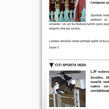
Cienījamie spē
Sportistu neat
spēkiem un
uzvarām. Un arī šis florbola turnīrs jums ļa
degsmi cīņā par uzvaru.
Latvijas sieviešu izlase pirmajā spēlē izcīna 
suser-1
CITI SPORTA VEIDI
LJF rudens
Sestdien, 28
manēžā notik
rudens sac
sarežģītākaj