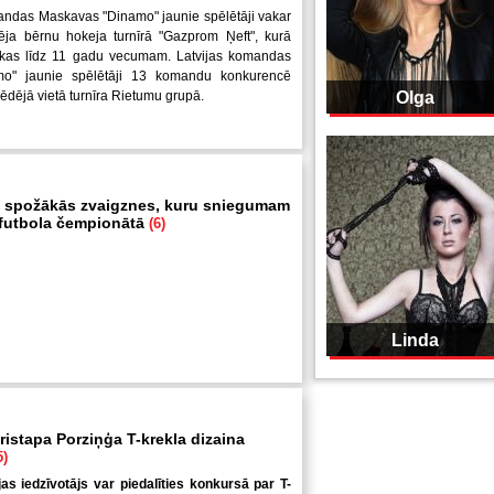
andas Maskavas "Dinamo" jaunie spēlētāji vakar
ēja bērnu hokeja turnīrā "Gazprom Ņeft", kurā
uikas līdz 11 gadu vecumam. Latvijas komandas
mo" jaunie spēlētāji 13 komandu konkurencē
pēdējā vietā turnīra Rietumu grupā.
Olga
 spožākās zvaigznes, kuru sniegumam
i futbola čempionātā
(6)
Linda
ristapa Porziņģa T-krekla dizaina
5)
jas iedzīvotājs var piedalīties konkursā par T-