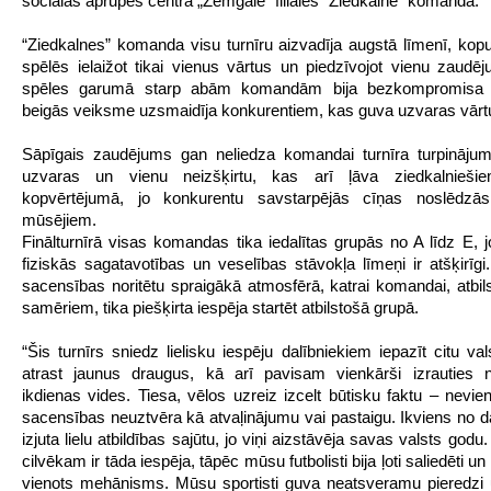
sociālās aprūpes centra „Zemgale” filiāles “Ziedkalne” komanda.
“Ziedkalnes” komanda visu turnīru aizvadīja augstā līmenī, ko
spēlēs ielaižot tikai vienus vārtus un piedzīvojot vienu zaudē
spēles garumā starp abām komandām bija bezkompromisa 
beigās veiksme uzsmaidīja konkurentiem, kas guva uzvaras vārt
Sāpīgais zaudējums gan neliedza komandai turnīra turpinājum
uzvaras un vienu neizšķirtu, kas arī ļāva ziedkalnieši
kopvērtējumā, jo konkurentu savstarpējās cīņas noslēdzā
mūsējiem.
Finālturnīrā visas komandas tika iedalītas grupās no A līdz E,
fiziskās sagatavotības un veselības stāvokļa līmeņi ir atšķirīgi.
sacensības noritētu spraigākā atmosfērā, katrai komandai, atbil
samēriem, tika piešķirta iespēja startēt atbilstošā grupā.
“Šis turnīrs sniedz lielisku iespēju dalībniekiem iepazīt citu val
atrast jaunus draugus, kā arī pavisam vienkārši izrauties n
ikdienas vides. Tiesa, vēlos uzreiz izcelt būtisku faktu – nevien
sacensības neuztvēra kā atvaļinājumu vai pastaigu. Ikviens no d
izjuta lielu atbildības sajūtu, jo viņi aizstāvēja savas valsts god
cilvēkam ir tāda iespēja, tāpēc mūsu futbolisti bija ļoti saliedēti un
vienots mehānisms. Mūsu sportisti guva neatsveramu pieredzi 