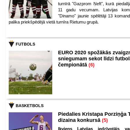
turnīrā "Gazprom Ņeft", kurā piedalīj
11 gadu vecumam. Latvijas kom
"Dinamo" jaunie spēlētāji 13 koman
palika priekšpēdējā vietā turnīra Rietumu grupā.
FUTBOLS
EURO 2020 spožākās zvaigzn
sniegumam sekot līdzi futbo
čempionātā
(6)
BASKETBOLS
Piedalies Kristapa Porziņģa 
dizaina konkursā
(5)
Ikviens Latvijas iedzīvotājs var