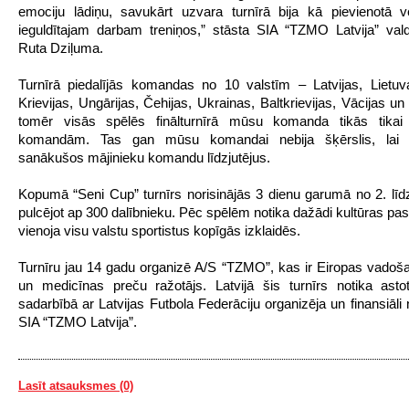
emociju lādiņu, savukārt uzvara turnīrā bija kā pievienotā v
ieguldītajam darbam treniņos,” stāsta SIA “TZMO Latvija” val
Ruta Dziļuma.
Turnīrā piedalījās komandas no 10 valstīm – Latvijas, Lietuva
Krievijas, Ungārijas, Čehijas, Ukrainas, Baltkrievijas, Vācijas un
tomēr visās spēlēs finālturnīrā mūsu komanda tikās tikai 
komandām. Tas gan mūsu komandai nebija šķērslis, lai 
sanākušos mājinieku komandu līdzjutējus.
Kopumā “Seni Cup” turnīrs norisinājās 3 dienu garumā no 2. līdz 
pulcējot ap 300 dalībnieku. Pēc spēlēm notika dažādi kultūras pa
vienoja visu valstu sportistus kopīgās izklaidēs.
Turnīru jau 14 gadu organizē A/S “TZMO”, kas ir Eiropas vadoša
un medicīnas preču ražotājs. Latvijā šis turnīrs notika astot
sadarbībā ar Latvijas Futbola Federāciju organizēja un finansiāli
SIA “TZMO Latvija”.
Lasīt atsauksmes (0)