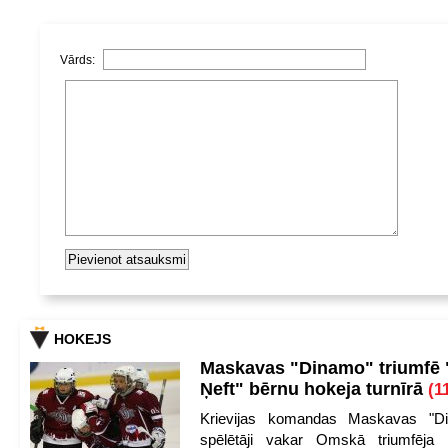
Vārds:
HOKEJS
Maskavas "Dinamo" triumfē
Ņeft" bērnu hokeja turnīrā
(1
Krievijas komandas Maskavas "Di
spēlētāji vakar Omskā triumfēja 