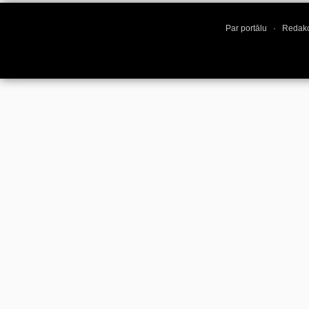
Par portālu
·
Redakc