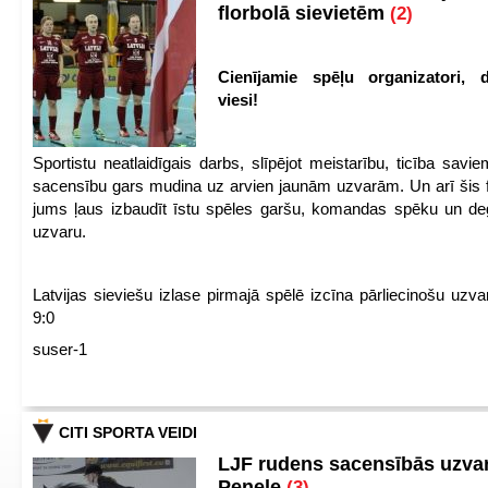
florbolā sievietēm
(2)
Cienījamie spēļu organizatori, d
viesi!
Sportistu neatlaidīgais darbs, slīpējot meistarību, ticība sav
sacensību gars mudina uz arvien jaunām uzvarām. Un arī šis fl
jums ļaus izbaudīt īstu spēles garšu, komandas spēku un de
uzvaru.
Latvijas sieviešu izlase pirmajā spēlē izcīna pārliecinošu uzva
9:0
suser-1
CITI SPORTA VEIDI
LJF rudens sacensībās uzva
Penele
(3)