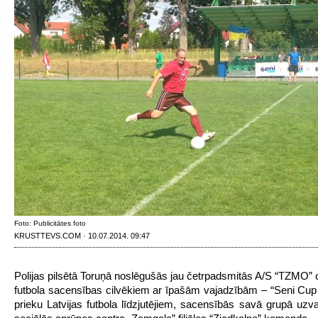
Foto: Publicitātes foto
KRUSTTEVS.COM · 10.07.2014. 09:47
Polijas pilsētā Toruņā noslēgušās jau četrpadsmitās A/S “TZMO” 
futbola sacensības cilvēkiem ar īpašām vajadzībām – “Seni Cup
prieku Latvijas futbola līdzjutējiem, sacensībās savā grupā uzva