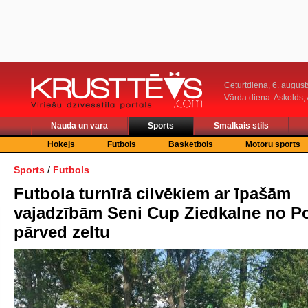
Ceturtdiena, 6. august
Vārda diena: Askolds,
Nauda un vara
Sports
Smalkais stils
Hokejs
Futbols
Basketbols
Motoru sports
/
Sports
Futbols
Futbola turnīrā cilvēkiem ar īpašām
vajadzībām Seni Cup Ziedkalne no Po
pārved zeltu