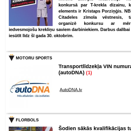
konkursā par T-krekla dizainu, k
elements ir Kristaps Porziņģis. NB
Citadeles zīmola vēstnesis, 
organizē konkursu ar mērķ
iedvesmojošu krekliņu saviem darbiniekiem. Darbus dalībai
iesūtīt līdz šī gada 30. oktobrim.
MOTORU SPORTS
Transportlīdzekļa VIN numu
(autoDNA)
(1)
AutoDNA.lv
FLORBOLS
Šodien sākās kvalifikācijas t