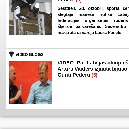
Sestdien, 28. oktobrī, sporta cen
slēgtajā manēžā notika Latvij
federācijas organizētās ruden
šķēršļu pārvarēšanā. Sacensību s
maršrutā uzvarēja Laura Penele.
VIDEO BLOGS
VIDEO: Par Latvijas olimpie
Arturs Vaiders izjautā bijušo 
Gunti Pederu
(6)