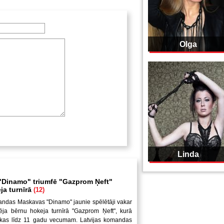
Olga
Linda
Dinamo" triumfē "Gazprom Ņeft"
ja turnīrā
(12)
andas Maskavas "Dinamo" jaunie spēlētāji vakar
ēja bērnu hokeja turnīrā "Gazprom Ņeft", kurā
uikas līdz 11 gadu vecumam. Latvijas komandas