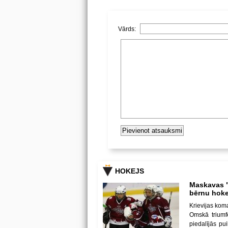
Vārds:
HOKEJS
Maskavas "
bērnu hoke
Krievijas kom
Omskā triumf
piedalījās p