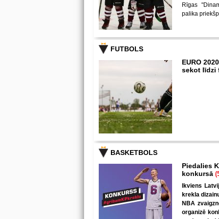
Rīgas "Dina
palika priekš
FUTBOLS
EURO 2020
sekot līdz
BASKETBOLS
Piedalies K
konkursā
(
Ikviens Latvi
krekla dizain
NBA zvaigzne
organizē kon