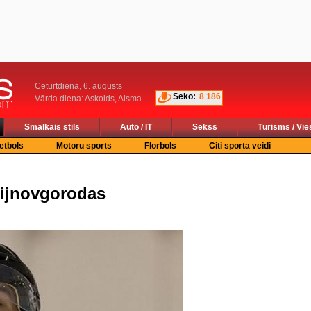
Ceturtdiena, 6. augusts
Seko:
8 186
Vārda diena: Askolds, Aisma
Smalkais stils
Auto / IT
Sekss
Tūrisms / Vie
etbols
Motoru sports
Florbols
Citi sporta veidi
ņijnovgorodas