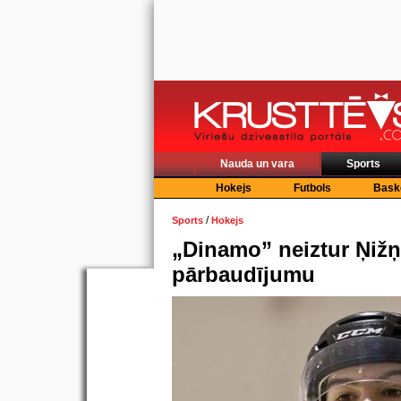
Nauda un vara
Sports
Hokejs
Futbols
Bask
/
Sports
Hokejs
„Dinamo” neiztur Ņiž
pārbaudījumu