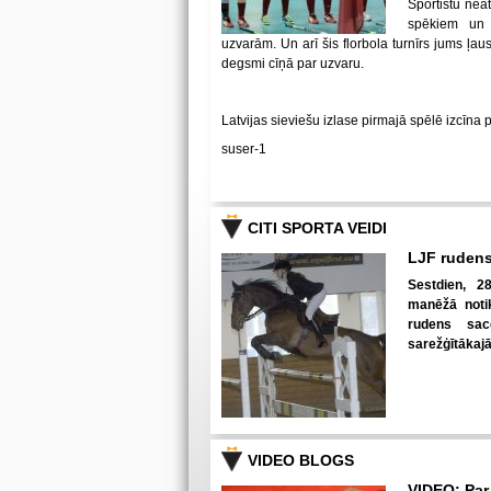
Sportistu neat
spēkiem un
uzvarām. Un arī šis florbola turnīrs jums ļa
degsmi cīņā par uzvaru.
Latvijas sieviešu izlase pirmajā spēlē izcīna 
suser-1
CITI SPORTA VEIDI
LJF rudens
Sestdien, 28
manēžā notik
rudens sac
sarežģītākaj
VIDEO BLOGS
VIDEO: Par