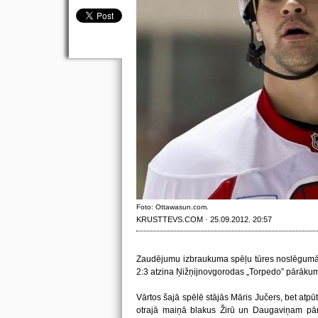
Foto: Ottawasun.com.
KRUSTTEVS.COM · 25.09.2012. 20:57
Zaudējumu izbraukuma spēļu tūres noslēgumā p
2:3 atzina Ņižņijnovgorodas „Torpedo” pārāku
Vārtos šajā spēlē stājās Māris Jučers, bet atpū
otrajā maiņā blakus Žirū un Daugaviņam pā