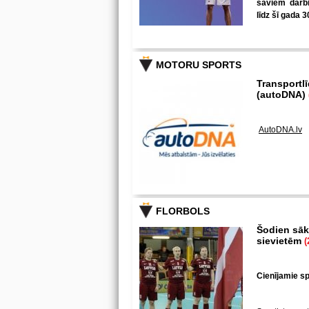
saviem darbi
līdz šī gada 3
MOTORU SPORTS
Transportl
(autoDNA)
AutoDNA.lv
FLORBOLS
Šodien sākā
sievietēm
(
Cienījamie spē