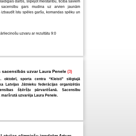
laidīgais darbs, slīpējot meistarību, ticība saviem
 sacensību gars mudina uz arvien jaunām
us izbaudīt īstu spēles garšu, komandas spēku un
pārliecinošu uzvaru ar rezultātu 9:0
 sacensībās uzvar Laura Penele
(3)
. oktobrī, sporta centra “Kleisti” slēgtajā
a Latvijas Jātnieku federācijas organizētās
ensības šķēršļu pārvarēšanā. Sacensību
ā maršrutā uzvarēja Laura Penele.
 Latvijas olimpiešu izredzēm Arturs