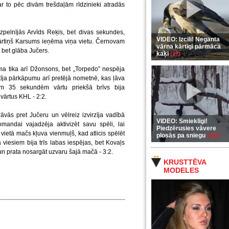
r to pēc divām trešdaļām rīdzinieki atradās
pelnījās Arvīds Reķis, bet divas sekundes,
VIDEO: Izcili! Neganta
ārtiņš Karsums ieņēma viņa vietu. Černovam
vārna kārtīgi pārmāca
i, bet glāba Jučers.
kaķi
(37)
ma tika arī Džonsons, bet „Torpedo” nespēja
tīja pārkāpumu arī pretējā nometnē, kas ļāva
ām 35 sekundēm vārtu priekšā brīvs bija
 vārtus KHL - 2:2.
rāvās pret Jučeru un vēlreiz izvirzīja vadībā
VIDEO: Smieklīgi!
andai vajadzēja aktivizēt savu spēli, lai
Piedzērusies vāvere
 vietā mačs kļuva vienmuļš, kad atlicis spēlēt
plosās pa sniegu
(255)
 viesiem bija trīs labas iespējas, bet Kovaļs
u un prata nosargāt uzvaru šajā mačā - 3:2.
KRUSTTĒVA
MODELES