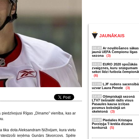
JAUNĀKAIS
06:45
Ar novēlošanos sākas
jaunā UEFA Čempionu līgas
sezona
(3)
16:23
EURO 2020 spožākās
zvaigznes, kuru sniegumam
sekot līdzi futbola čempionā
(6)
17:09
LJF rudens sacensībā
uzvar Laura Penele
(3)
14:48
Olimpiskajā sezonā
LTV7 tiešraidē rādīs visus
Pasaules kausa izcīņas
posmus bobslejā un
skeletonā
(3)
iedzīvojusi Rīgas „Dinamo” vienība, kas ar
mu.
14:49
Piedalies Kristapa
Porziņģa T-krekla dizaina
konkursā
(5)
ta tika dota Aleksandram Ņiživijam, kura vietu
rsteidzoši ieņēma Gunārs Skvorcovs. Spēle