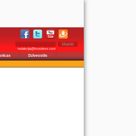
redakcija@krusttevs.com
snīcas
Dzīvesstils