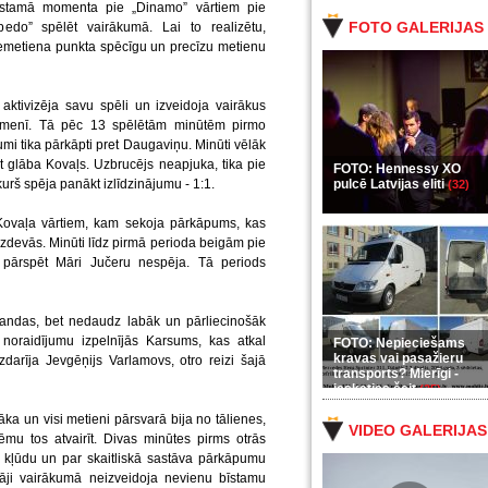
bīstamā momenta pie „Dinamo” vārtiem pie
FOTO GALERIJAS
pedo” spēlēt vairākumā. Lai to realizētu,
 iemetiena punkta spēcīgu un precīzu metienu
aktivizēja savu spēli un izveidoja vairākus
 līmenī. Tā pēc 13 spēlētām minūtēm pirmo
umi tika pārkāpti pret Daugaviņu. Minūti vēlāk
t glāba Kovaļs. Uzbrucējs neapjuka, tika pie
FOTO: Hennessy XO
kurš spēja panākt izlīdzinājumu - 1:1.
pulcē Latvijas eliti
(32)
Kovaļa vārtiem, kam sekoja pārkāpums, kas
zdevās. Minūti līdz pirmā perioda beigām pie
 pārspēt Māri Jučeru nespēja. Tā periods
andas, bet nedaudz labāk un pārliecinošāk
 noraidījumu izpelnījās Karsums, kas atkal
FOTO: Nepieciešams
kravas vai pasažieru
arīja Jevgēņijs Varlamovs, otro reizi šajā
transports? Mierīgi -
ieskaties šeit
(35)
a un visi metieni pārsvarā bija no tālienes,
VIDEO GALERIJAS
mu tos atvairīt. Divas minūtes pirms otrās
kļūdu un par skaitliskā sastāva pārkāpumu
āji vairākumā neizveidoja nevienu bīstamu