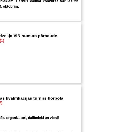
niekiem. Darbus dalībai konkursā var iesūtīt
0. oktobrim.
īdzekļa VIN numura pārbaude
(1)
s kvalifikācijas turnīrs florbolā
2)
ļu organizatori, dalībnieki un viesi!