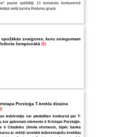
mo" jaunie spēlētāji 13 komandu konkurencē
pēdējā vietā turnīra Rietumu grupā.
 spožākās zvaigznes, kuru sniegumam
i futbola čempionātā
(6)
ristapa Porziņģa T-krekla dizaina
5)
jas iedzīvotājs var piedalīties konkursā par T-
u, kur galvenais elements ir Kristaps Porziņģis.
 ir Citadeles zīmola vēstnesis, tāpēc banka
kursu ar mērķi izveidot iedvesmojošu krekliņu