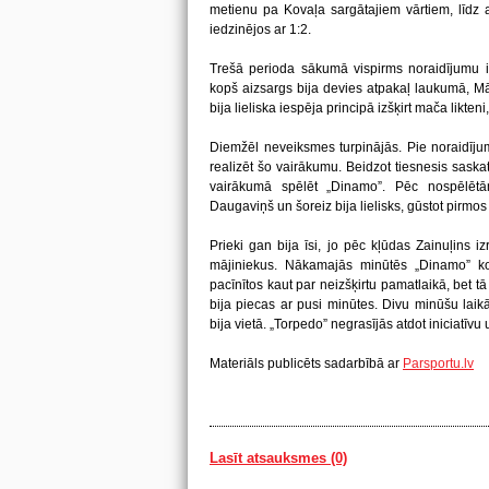
metienu pa Kovaļa sargātajiem vārtiem, līdz a
iedzinējos ar 1:2.
Trešā perioda sākumā vispirms noraidījumu iz
kopš aizsargs bija devies atpakaļ laukumā, M
bija lieliska iespēja principā izšķirt mača likten
Diemžēl neveiksmes turpinājās. Pie noraidīju
realizēt šo vairākumu. Beidzot tiesnesis saska
vairākumā spēlēt „Dinamo”. Pēc nospēlēt
Daugaviņš un šoreiz bija lielisks, gūstot pirmos
Prieki gan bija īsi, jo pēc kļūdas Zainuļins iz
mājiniekus. Nākamajās minūtēs „Dinamo” kom
pacīnītos kaut par neizšķirtu pamatlaikā, bet tā
bija piecas ar pusi minūtes. Divu minūšu laikā
bija vietā. „Torpedo” negrasījās atdot iniciatīv
Materiāls publicēts sadarbībā ar
Parsportu.lv
Lasīt atsauksmes (0)