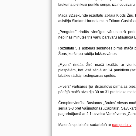
laukumā pielikusi punktu sērijai, izcīnot uzvaru 
Mača 32.sekundē rezultātu atklāja Klods Žirū, b
asistēja Skotam Hartnelam un Erikam Gustafs
„Penguins” rindās vienīgos vārtus otrā per
nepilnas minūtes trīs vārtu pārsvaru atjaunoja D
Rezultātu 5:1 astoņas sekundes pirms mača p
Šens, kurš ripu raidīja tukšos vārtos.
„Flyers” rindās Žirū mačā izcēlās ar vien
piespēlēm, bet visā sērijā ar 14 punktiem (s
labākie rādītāji izslēgšanas spēlēs.
„Flyers” vārtsargs Iļja Brizgalovs pirmajās pie
pēdējā mačā atvairīja 30 no 31 pretinieka meti
Čempionvienība Bostonas „Bruins” viesos mača
sērijā 3-3 pret Vašingtonas „Capitals”. Savukā
pagarinājumā ar 2:1 uzveica Vankūveras „Canuck
Materiāls publicēts sadarbībā ar
parsportu.lv