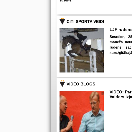
suser-1
CITI SPORTA VEIDI
LJF rudens
Sestdien, 28
manēžā notik
rudens sac
sarežģītākaj
VIDEO BLOGS
VIDEO: Par
Vaiders izj