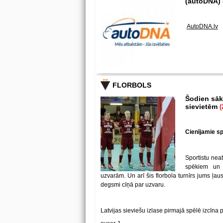
(autoDNA)
AutoDNA.lv
FLORBOLS
Šodien sākā
sievietēm
(
Cienījamie spē
Sportistu neat
spēkiem un
uzvarām. Un arī šis florbola turnīrs jums ļa
degsmi cīņā par uzvaru.
Latvijas sieviešu izlase pirmajā spēlē izcīna 