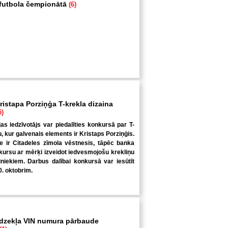
i futbola čempionātā
(6)
ristapa Porziņģa T-krekla dizaina
5)
jas iedzīvotājs var piedalīties konkursā par T-
u, kur galvenais elements ir Kristaps Porziņģis.
 ir Citadeles zīmola vēstnesis, tāpēc banka
kursu ar mērķi izveidot iedvesmojošu krekliņu
niekiem. Darbus dalībai konkursā var iesūtīt
0. oktobrim.
īdzekļa VIN numura pārbaude