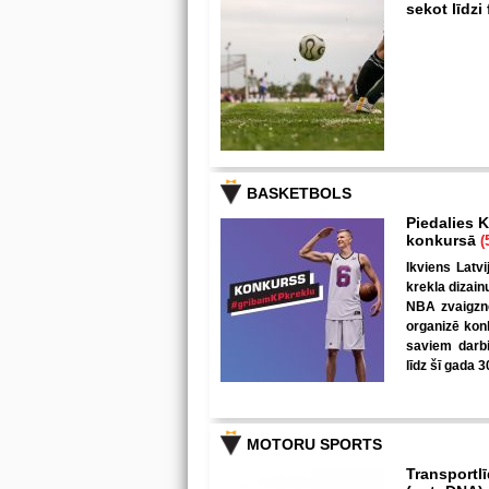
sekot līdz
BASKETBOLS
Piedalies K
konkursā
(
Ikviens Latvi
krekla dizain
NBA zvaigzne
organizē kon
saviem darbi
līdz šī gada 3
MOTORU SPORTS
Transportl