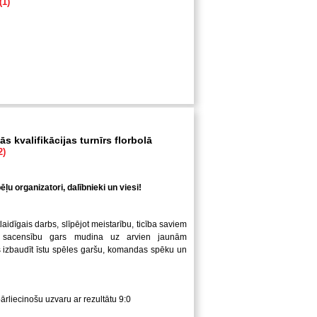
(1)
s kvalifikācijas turnīrs florbolā
2)
ļu organizatori, dalībnieki un viesi!
laidīgais darbs, slīpējot meistarību, ticība saviem
 sacensību gars mudina uz arvien jaunām
us izbaudīt īstu spēles garšu, komandas spēku un
pārliecinošu uzvaru ar rezultātu 9:0