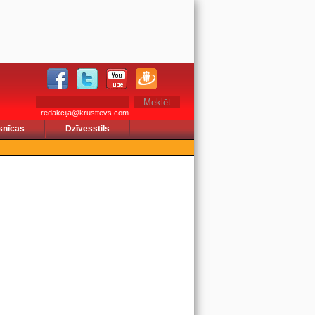
redakcija@krusttevs.com
snīcas
Dzīvesstils