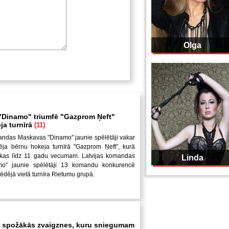
Olga
Dinamo" triumfē "Gazprom Ņeft"
ja turnīrā
(11)
andas Maskavas "Dinamo" jaunie spēlētāji vakar
ēja bērnu hokeja turnīrā "Gazprom Ņeft", kurā
uikas līdz 11 gadu vecumam. Latvijas komandas
Linda
mo" jaunie spēlētāji 13 komandu konkurencē
pēdējā vietā turnīra Rietumu grupā.
 spožākās zvaigznes, kuru sniegumam