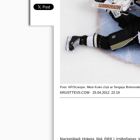
Foto: AP/Scanpix. Mets Kuks cīņā ar Sergeju Bobrovski
KRUSTTEVS.COM · 25.04.2012. 22:19
Nacionālajā Hokeja līgā (NHL) izslēgšanas spē