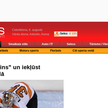
Ceturtdiena, 6. augusts
Seko:
8 185
Vārda diena: Askolds, Aisma
Smalkais stils
Auto / IT
Sekss
Tūrisms / Vie
etbols
Motoru sports
Florbols
Citi sporta veidi
ins” un iekļūst
lā