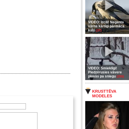
VIDEO: Izcili! Neganta
vārna kārtīgi pārmāca
kaķi
(37)
VIDEO: Smieklīgi!
Piedzērusies vāvere
plosās pa sniegu
(255)
KRUSTTĒVA
MODELES