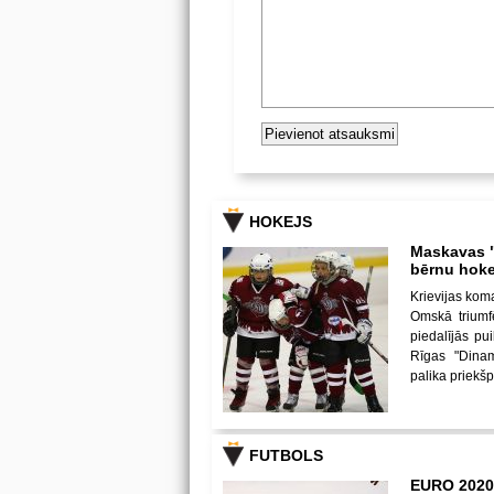
HOKEJS
Maskavas "
bērnu hoke
Krievijas kom
Omskā triumf
piedalījās p
Rīgas "Dina
palika priekš
FUTBOLS
EURO 2020