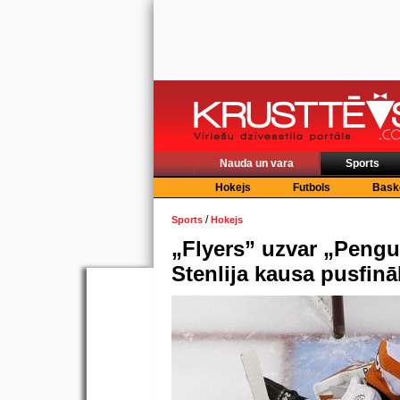
Nauda un vara
Sports
Hokejs
Futbols
Bask
/
Sports
Hokejs
„Flyers” uzvar „Pengu
Stenlija kausa pusfinā