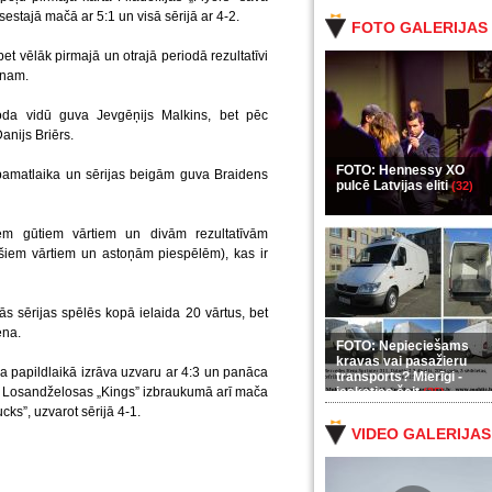
sestajā mačā ar 5:1 un visā sērijā ar 4-2.
FOTO GALERIJAS
et vēlāk pirmajā un otrajā periodā rezultatīvi
onam.
ioda vidū guva Jevgēņijs Malkins, bet pēc
anijs Briērs.
FOTO: Hennessy XO
amatlaika un sērijas beigām guva Braidens
pulcē Latvijas eliti
(32)
iem gūtiem vārtiem un divām rezultatīvām
ešiem vārtiem un astoņām piespēlēm), kas ir
cās sērijas spēlēs kopā ielaida 20 vārtus, bet
ena.
FOTO: Nepieciešams
kravas vai pasažieru
 papildlaikā izrāva uzvaru ar 4:3 un panāca
transports? Mierīgi -
rt Losandželosas „Kings” izbraukumā arī mača
ieskaties šeit
(35)
s”, uzvarot sērijā 4-1.
VIDEO GALERIJAS