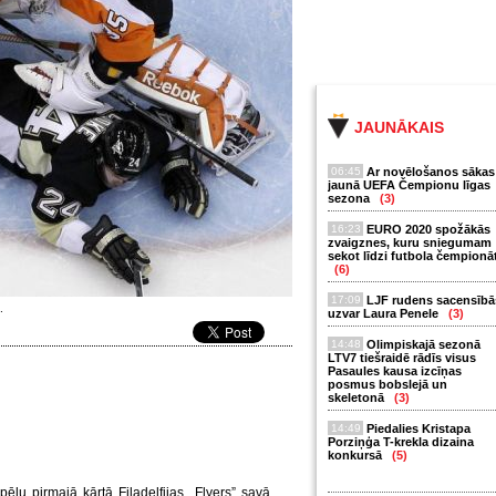
JAUNĀKAIS
06:45
Ar novēlošanos sākas
jaunā UEFA Čempionu līgas
sezona
(3)
16:23
EURO 2020 spožākās
zvaigznes, kuru sniegumam
sekot līdzi futbola čempionā
(6)
17:09
LJF rudens sacensībā
.
uzvar Laura Penele
(3)
14:48
Olimpiskajā sezonā
LTV7 tiešraidē rādīs visus
Pasaules kausa izcīņas
posmus bobslejā un
skeletonā
(3)
14:49
Piedalies Kristapa
Porziņģa T-krekla dizaina
konkursā
(5)
ļu pirmajā kārtā Filadelfijas „Flyers” savā