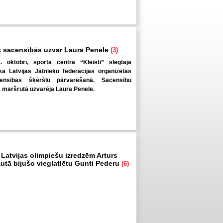
 sacensībās uzvar Laura Penele
(3)
. oktobrī, sporta centra “Kleisti” slēgtajā
a Latvijas Jātnieku federācijas organizētās
ensības šķēršļu pārvarēšanā. Sacensību
ā maršrutā uzvarēja Laura Penele.
 Latvijas olimpiešu izredzēm Arturs
autā bijušo vieglatlētu Gunti Pederu
(6)