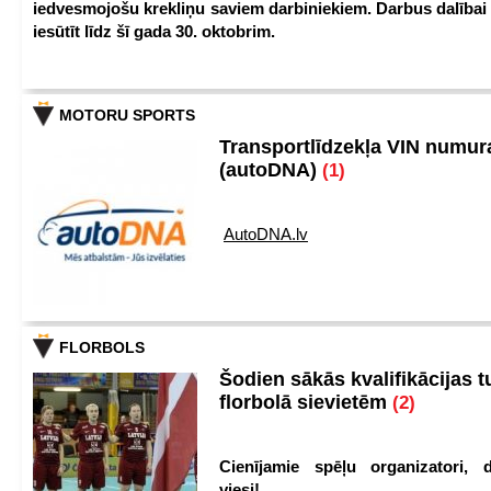
iedvesmojošu krekliņu saviem darbiniekiem. Darbus dalībai
iesūtīt līdz šī gada 30. oktobrim.
MOTORU SPORTS
Transportlīdzekļa VIN numu
(autoDNA)
(1)
AutoDNA.lv
FLORBOLS
Šodien sākās kvalifikācijas t
florbolā sievietēm
(2)
Cienījamie spēļu organizatori, d
viesi!