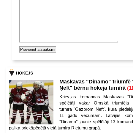
HOKEJS
Maskavas "Dinamo" triumfē
Ņeft" bērnu hokeja turnīrā
(1
Krievijas komandas Maskavas "Di
spēlētāji vakar Omskā triumfēja 
turnīrā "Gazprom Ņeft", kurā piedalīj
11 gadu vecumam. Latvijas kom
"Dinamo" jaunie spēlētāji 13 koman
palika priekšpēdējā vietā turnīra Rietumu grupā.