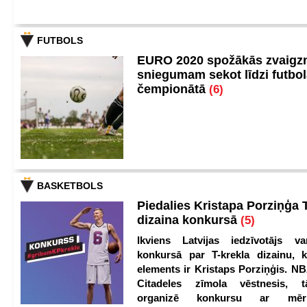
FUTBOLS
EURO 2020 spožākās zvaigzn
sniegumam sekot līdzi futbo
čempionātā
(6)
BASKETBOLS
Piedalies Kristapa Porziņģa 
dizaina konkursā
(5)
Ikviens Latvijas iedzīvotājs var
konkursā par T-krekla dizainu, k
elements ir Kristaps Porziņģis. NB
Citadeles zīmola vēstnesis, 
organizē konkursu ar mērķ