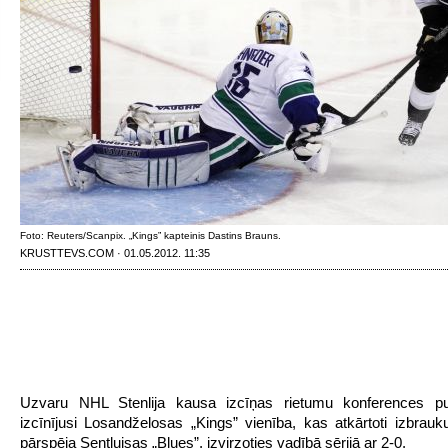
Foto: Reuters/Scanpix. „Kings” kapteinis Dastins Brauns.
KRUSTTEVS.COM · 01.05.2012. 11:35
Uzvaru NHL Stenlija kausa izcīņas rietumu konferences pusf
izcīnījusi Losandželosas „Kings” vienība, kas atkārtoti izbrau
pārspēja Sentluisas „Blues”, izvirzoties vadībā sērijā ar 2-0.