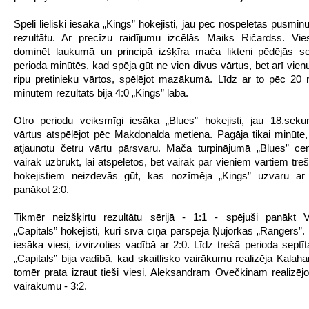
Spēli lieliski iesāka „Kings” hokejisti, jau pēc nospēlētas pusminū
rezultātu. Ar precīzu raidījumu izcēlās Maiks Ričardss. Vies
dominēt laukumā un principā izšķīra mača likteni pēdējās s
perioda minūtēs, kad spēja gūt ne vien divus vārtus, bet arī vienu 
ripu pretinieku vārtos, spēlējot mazākumā. Līdz ar to pēc 20
minūtēm rezultāts bija 4:0 „Kings” labā.
Otro periodu veiksmīgi iesāka „Blues” hokejisti, jau 18.sek
vārtus atspēlējot pēc Makdonalda metiena. Pagāja tikai minūte, 
atjaunotu četru vārtu pārsvaru. Mača turpinājumā „Blues” ce
vairāk uzbrukt, lai atspēlētos, bet vairāk par vieniem vārtiem tre
hokejistiem neizdevās gūt, kas nozīmēja „Kings” uzvaru ar 5
panākot 2:0.
Tikmēr neizšķirtu rezultātu sērijā - 1:1 - spējuši panākt V
„Capitals” hokejisti, kuri sīvā cīņā pārspēja Ņujorkas „Rangers”.
iesāka viesi, izvirzoties vadībā ar 2:0. Līdz trešā perioda septīt
„Capitals” bija vadībā, kad skaitlisko vairākumu realizēja Kalah
tomēr prata izraut tieši viesi, Aleksandram Ovečkinam realizējot
vairākumu - 3:2.