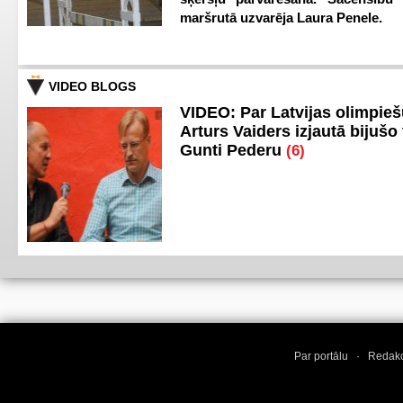
maršrutā uzvarēja Laura Penele.
VIDEO BLOGS
VIDEO: Par Latvijas olimpie
Arturs Vaiders izjautā bijušo 
Gunti Pederu
(6)
Par portālu
·
Redakc