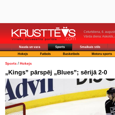
Ceturtdiena, 6. august
Vārda diena: Askolds,
Nauda un vara
Sports
Smalkais stils
Hokejs
Futbols
Basketbols
Motoru sports
/
Sports
Hokejs
„Kings” pārspēj „Blues”; sērijā 2-0