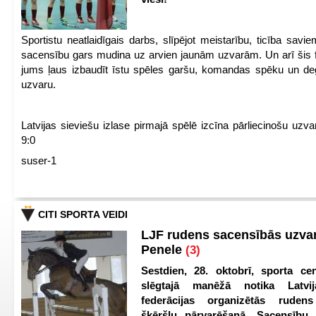
Sportistu neatlaidīgais darbs, slīpējot meistarību, ticība sav
sacensību gars mudina uz arvien jaunām uzvarām. Un arī šis fl
jums ļaus izbaudīt īstu spēles garšu, komandas spēku un de
uzvaru.
Latvijas sieviešu izlase pirmajā spēlē izcīna pārliecinošu uzva
9:0
suser-1
CITI SPORTA VEIDI
LJF rudens sacensībās uzva
Penele
(3)
Sestdien, 28. oktobrī, sporta cen
slēgtajā manēžā notika Latvij
federācijas organizētās ruden
šķēršļu pārvarēšanā. Sacensību s