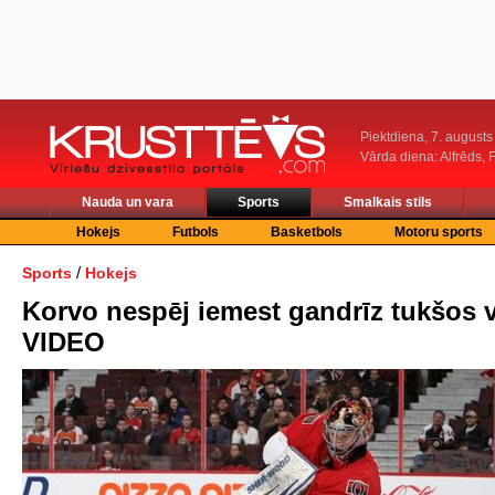
Piektdiena, 7. augusts
Vārda diena: Alfrēds, 
Nauda un vara
Sports
Smalkais stils
Hokejs
Futbols
Basketbols
Motoru sports
/
Sports
Hokejs
Korvo nespēj iemest gandrīz tukšos v
VIDEO