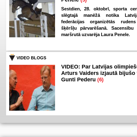
Sestdien, 28. oktobrī, sporta cen
slēgtajā manēžā notika Latvij
federācijas organizētās ruden
šķēršļu pārvarēšanā. Sacensību s
maršrutā uzvarēja Laura Penele.
VIDEO BLOGS
VIDEO: Par Latvijas olimpie
Arturs Vaiders izjautā bijušo 
Gunti Pederu
(6)