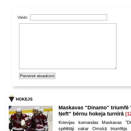
Vārds:
HOKEJS
Maskavas "Dinamo" triumfē
Ņeft" bērnu hokeja turnīrā
(1
Krievijas komandas Maskavas "Di
spēlētāji vakar Omskā triumfēja 