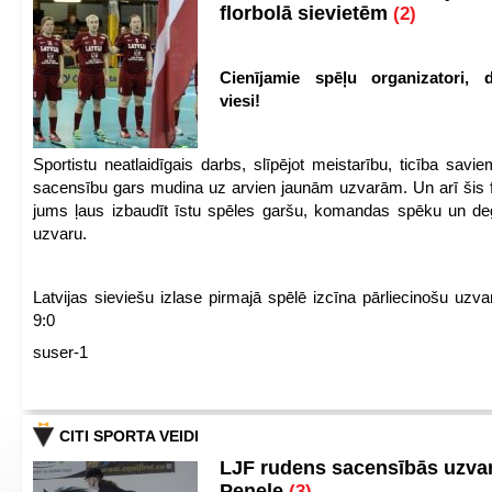
florbolā sievietēm
(2)
Cienījamie spēļu organizatori, d
viesi!
Sportistu neatlaidīgais darbs, slīpējot meistarību, ticība sav
sacensību gars mudina uz arvien jaunām uzvarām. Un arī šis fl
jums ļaus izbaudīt īstu spēles garšu, komandas spēku un de
uzvaru.
Latvijas sieviešu izlase pirmajā spēlē izcīna pārliecinošu uzva
9:0
suser-1
CITI SPORTA VEIDI
LJF rudens sacensībās uzva
Penele
(3)