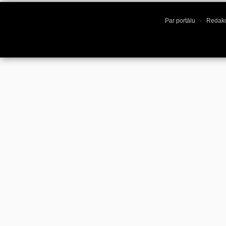
Par portālu
·
Redakc