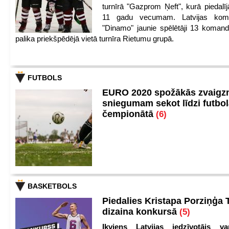
turnīrā "Gazprom Ņeft", kurā piedalīj
11 gadu vecumam. Latvijas kom
"Dinamo" jaunie spēlētāji 13 koman
palika priekšpēdējā vietā turnīra Rietumu grupā.
FUTBOLS
EURO 2020 spožākās zvaigzn
sniegumam sekot līdzi futbo
čempionātā
(6)
BASKETBOLS
Piedalies Kristapa Porziņģa 
dizaina konkursā
(5)
Ikviens Latvijas iedzīvotājs var