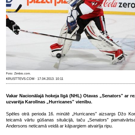
Foto: Zimbio.com.
KRUSTTEVS.COM · 17.04.2013. 10:11
Vakar Nacionālajā hokeja līgā (NHL) Otavas „Senators” ar re
uzvarēja Karolīnas „Hurricanes” vienību.
Spēles otrā perioda 16. minūtē „Hurricanes” aizsargs Džo Ko
teicamā vārtu gūšanas situācijā, taču „Senators” pamatvārts
Andersons neticamā veidā ar kājsargiem atvairīja ripu.