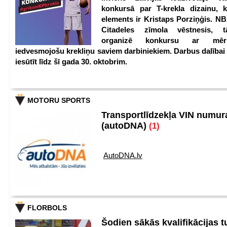
konkursā par T-krekla dizainu, k
elements ir Kristaps Porziņģis. NB
Citadeles zīmola vēstnesis, 
organizē konkursu ar mērķ
iedvesmojošu krekliņu saviem darbiniekiem. Darbus dalībai
iesūtīt līdz šī gada 30. oktobrim.
MOTORU SPORTS
Transportlīdzekļa VIN numu
(autoDNA)
(1)
AutoDNA.lv
FLORBOLS
Šodien sākās kvalifikācijas t