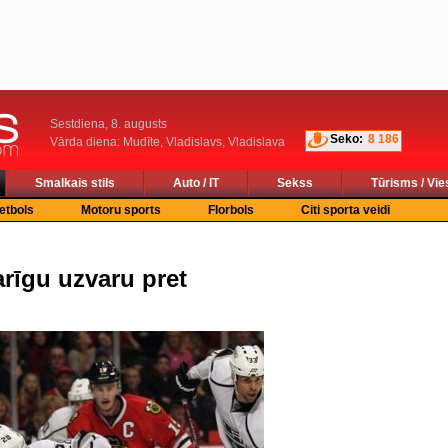
Sestdiena, 8. augusts
Seko:
8 186
Vārda diena: Mudīte, Vladislavs, Vladislava
Smalkais stils
Auto / IT
Sekss
Tūrisms / Vie
etbols
Motoru sports
Florbols
Citi sporta veidi
arīgu uzvaru pret