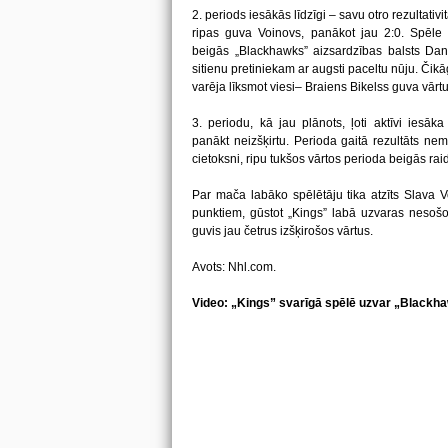
2. periods iesākās līdzīgi – savu otro rezultati
ripas guva Voinovs, panākot jau 2:0. Spēle t
beigās „Blackhawks” aizsardzības balsts Dan
sitienu pretiniekam ar augsti paceltu nūju. Čik
varēja līksmot viesi– Braiens Bikelss guva vārt
3. periodu, kā jau plānots, ļoti aktīvi iesāka
panākt neizšķirtu. Perioda gaitā rezultāts ne
cietoksni, ripu tukšos vārtos perioda beigās ra
Par mača labāko spēlētāju tika atzīts Slava Vo
punktiem, gūstot „Kings” labā uzvaras nesošo
guvis jau četrus izšķirošos vārtus.
Avots: Nhl.com.
Video: „Kings” svarīgā spēlē uzvar „Blackh