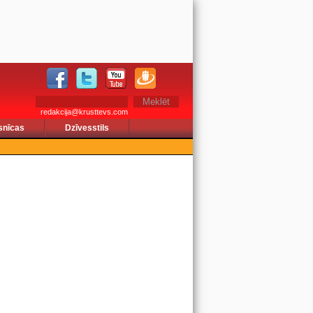
redakcija@krusttevs.com
snīcas
Dzīvesstils