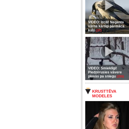
VIDEO: Izcili! Neganta
vārna kārtīgi pārmāca
kaķi
(37)
VIDEO: Smieklīgi!
Piedzērusies vāvere
plosās pa sniegu
(255)
KRUSTTĒVA
MODELES