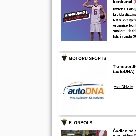
konkursā
(
Ikviens Latvi
krekla dizain
NBA zvaigzne
organizē kon
saviem darbi
līdz šī gada 3
MOTORU SPORTS
Transportl
(autoDNA)
AutoDNA.lv
FLORBOLS
Šodien sākā
sievietēm
(