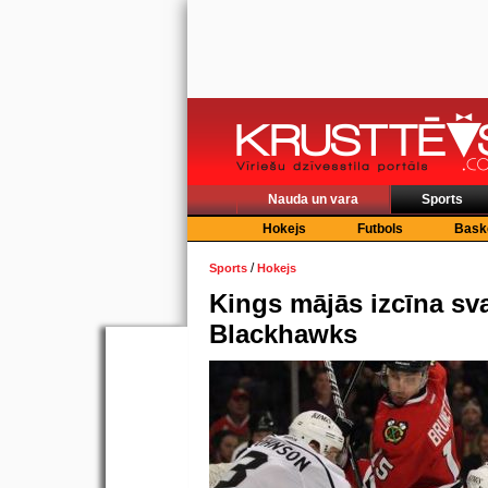
Nauda un vara
Sports
Hokejs
Futbols
Bask
/
Sports
Hokejs
Kings mājās izcīna sv
Blackhawks