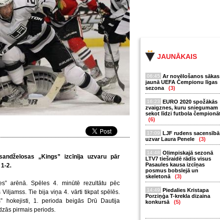
JAUNĀKAIS
06:45
Ar novēlošanos sākas
jaunā UEFA Čempionu līgas
sezona
(3)
16:23
EURO 2020 spožākās
zvaigznes, kuru sniegumam
sekot līdzi futbola čempionā
(6)
17:09
LJF rudens sacensībā
uzvar Laura Penele
(3)
14:48
Olimpiskajā sezonā
sandželosas „Kings” izcīnīja uzvaru pār
LTV7 tiešraidē rādīs visus
Pasaules kausa izcīņas
1-2.
posmus bobslejā un
skeletonā
(3)
es” arēnā. Spēles 4. minūtē rezultātu pēc
14:49
Piedalies Kristapa
iljamss. Tie bija viņa 4. vārti tikpat spēlēs.
Porziņģa T-krekla dizaina
” hokejisti, 1. perioda beigās Drū Dautija
konkursā
(5)
ēdzās pirmais periods.