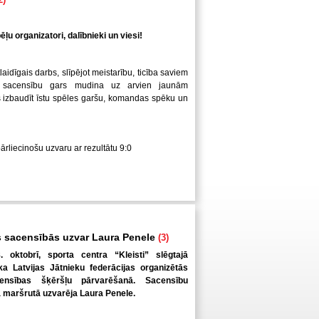
ļu organizatori, dalībnieki un viesi!
laidīgais darbs, slīpējot meistarību, ticība saviem
 sacensību gars mudina uz arvien jaunām
us izbaudīt īstu spēles garšu, komandas spēku un
pārliecinošu uzvaru ar rezultātu 9:0
 sacensībās uzvar Laura Penele
(3)
. oktobrī, sporta centra “Kleisti” slēgtajā
a Latvijas Jātnieku federācijas organizētās
ensības šķēršļu pārvarēšanā. Sacensību
ā maršrutā uzvarēja Laura Penele.