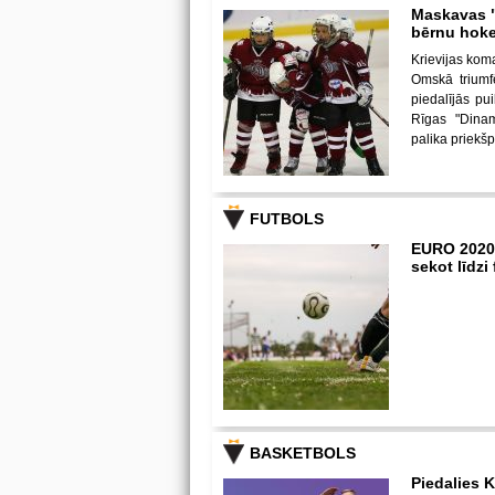
Maskavas "
bērnu hoke
Krievijas kom
Omskā triumf
piedalījās p
Rīgas "Dina
palika priekš
FUTBOLS
EURO 2020
sekot līdz
BASKETBOLS
Piedalies K