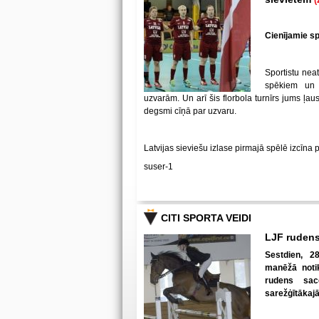
Cienījamie spē
Sportistu neat
spēkiem un
uzvarām. Un arī šis florbola turnīrs jums ļa
degsmi cīņā par uzvaru.
Latvijas sieviešu izlase pirmajā spēlē izcīna 
suser-1
CITI SPORTA VEIDI
LJF rudens
Sestdien, 28
manēžā notik
rudens sac
sarežģītākaj