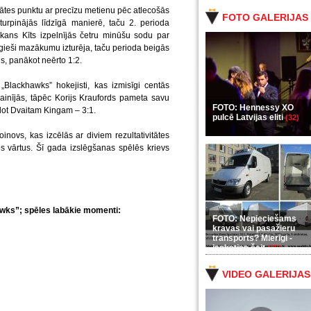
vitātes punktu ar precīzu metienu pēc atlecošās
FOTO GALERIJAS
urpinājās līdzīgā manierē, taču 2. perioda
kans Kīts izpelnījās četru minūšu sodu par
āgieši mazākumu izturēja, taču perioda beigās
us, panākot neērto 1:2.
 „Blackhawks” hokejisti, kas izmisīgi centās
mainījās, tāpēc Korijs Kraufords pameta savu
FOTO: Hennessy XO
idot Dvaitam Kingam – 3:1.
pulcē Latvijas eliti
(32)
inovs, kas izcēlās ar diviem rezultativitātes
s vārtus. Šī gada izslēgšanas spēlēs krievs
awks”; spēles labākie momenti:
FOTO: Nepieciešams
kravas vai pasažieru
transports? Mierīgi -
ieskaties šeit
(35)
VIDEO GALERIJAS