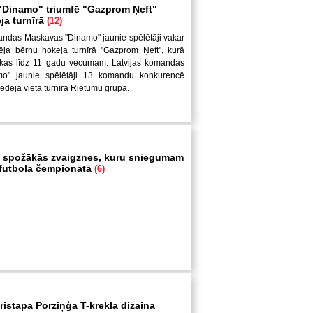
Dinamo" triumfē "Gazprom Ņeft"
ja turnīrā
(12)
andas Maskavas "Dinamo" jaunie spēlētāji vakar
ēja bērnu hokeja turnīrā "Gazprom Ņeft", kurā
uikas līdz 11 gadu vecumam. Latvijas komandas
mo" jaunie spēlētāji 13 komandu konkurencē
pēdējā vietā turnīra Rietumu grupā.
 spožākās zvaigznes, kuru sniegumam
i futbola čempionātā
(6)
ristapa Porziņģa T-krekla dizaina