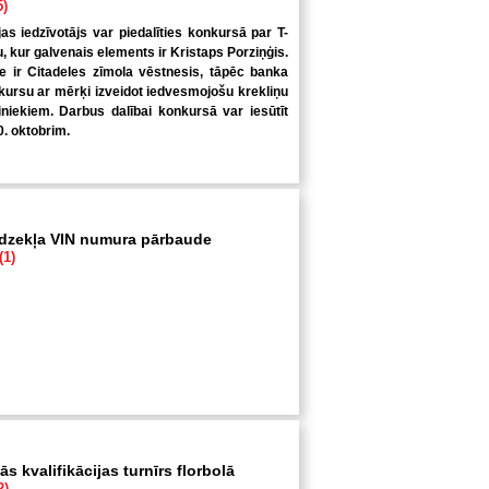
5)
jas iedzīvotājs var piedalīties konkursā par T-
u, kur galvenais elements ir Kristaps Porziņģis.
 ir Citadeles zīmola vēstnesis, tāpēc banka
kursu ar mērķi izveidot iedvesmojošu krekliņu
niekiem. Darbus dalībai konkursā var iesūtīt
0. oktobrim.
īdzekļa VIN numura pārbaude
(1)
s kvalifikācijas turnīrs florbolā
2)