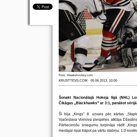
Foto: Hawkshockey.com.
KRUSTTEVS.COM · 05.06.2013. 10:00
Šonakt Nacionālajā Hokeja līgā (NHL) Lo
Čikāgas „Blackhawks” ar 3:1, panākot sērijā 
Šī bija „Kings” 8. uzvara pēc kārtas „Stapl
Vjačeslava Voinova piespēles atklāja Džastins V
Pārliecinošu sniegumu turpināja rādīt „Kings
mestajai ripai trāpot pa vārtu stabiņu. 1:0 nosl