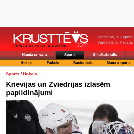
Svētdiena, 9. augusts
Vārda diena: Madara
Nauda un vara
Sports
Smalkais stils
Hokejs
Futbols
Basketbols
Motoru sports
/
Sports
Hokejs
Krievijas un Zviedrijas izlasēm
papildinājumi