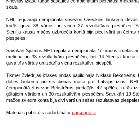
Krievijas izlase tagad pasaules čempionātam pieteikusi maksimāl
skaitu.
NHL regulārajā čempionātā šosezon Ovečkins laukumā devās 
kurās guva 38 vārtus un veica 27 rezultatīvas piespēles. S
Stenlija kausa mačos uzbrucēja kontā bija pieci vārti un četras r
piespēles.
Savukārt Sjomins NHL regulārā čempionāta 77 mačos izcēlās ar
metienu un 33 rezultatīvām piespēlēm, bet 14 Stenlija kausa 
guva trīs vārtus un izdarīja vienu rezultatīvu piespēli.
Tikmēr Zviedrijas izlases rindas papildinājis Niklass Bekstrēms, 
doties laukumā jau šīs dienas mačā pret Latvijas izlasi. NHL
čempionātā šosezon Bekstrēms piedalījās 42 spēlēs, kurās iz
gūtajiem vārtiem un 30 rezultatīvām piespēlēm. Savukārt 13 Ste
mačos zviedra kontā bija divi vārti un sešas rezultatīvas piespēle
Materiāls publicēts sadarbībā ar
parsportu.lv