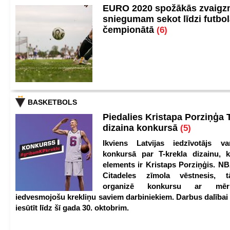
EURO 2020 spožākās zvaigzn
sniegumam sekot līdzi futbo
čempionātā
(6)
BASKETBOLS
Piedalies Kristapa Porziņģa 
dizaina konkursā
(5)
Ikviens Latvijas iedzīvotājs var
konkursā par T-krekla dizainu, k
elements ir Kristaps Porziņģis. NB
Citadeles zīmola vēstnesis, 
organizē konkursu ar mērķ
iedvesmojošu krekliņu saviem darbiniekiem. Darbus dalībai
iesūtīt līdz šī gada 30. oktobrim.