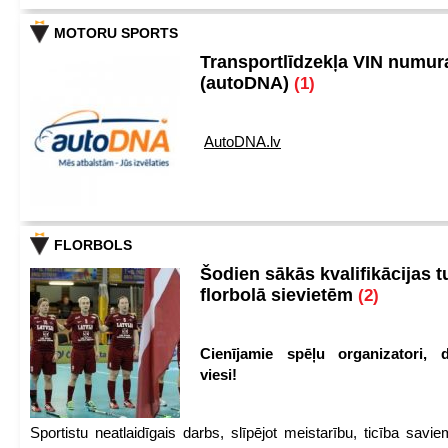
MOTORU SPORTS
Transportlīdzekļa VIN numu
(autoDNA)
(1)
AutoDNA.lv
FLORBOLS
Šodien sākās kvalifikācijas t
florbolā sievietēm
(2)
Cienījamie spēļu organizatori, d
viesi!
Sportistu neatlaidīgais darbs, slīpējot meistarību, ticība sav