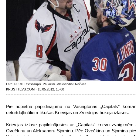
Foto: REUTERS/Scanpix. Pa kreisi - Aleksandrs Ovečkins.
KRUSTTEVS.COM · 15.05.2012. 15:00
Pie nopietna papildinājuma no Vašingtonas „Capitals” koma
ceturtdaļfināliem tikušas Krievijas un Zviedrijas hokeja izlases.
Krievijas izlase papildinājusies ar „Capitals” krievu zvaigznēm
Ovečkinu un Aleksandru Sjominu. Pēc Ovečkina un Sjomina pie