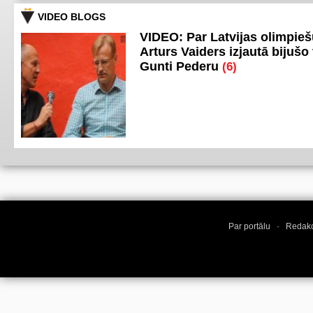
VIDEO BLOGS
VIDEO: Par Latvijas olimpie
Arturs Vaiders izjautā bijušo 
Gunti Pederu
(6)
Par portālu
·
Redakc