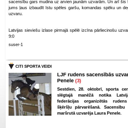
sacensību gars mudina uz arvien jaunām uzvarām. Un arī šis fl
jums ļaus izbaudīt īstu spēles garšu, komandas spēku un de
uzvaru.
Latvijas sieviešu izlase pirmajā spēlē izcīna pārliecinošu uzva
9:0
suser-1
CITI SPORTA VEIDI
LJF rudens sacensībās uzva
Penele
(3)
Sestdien, 28. oktobrī, sporta cen
slēgtajā manēžā notika Latvij
federācijas organizētās ruden
šķēršļu pārvarēšanā. Sacensību s
maršrutā uzvarēja Laura Penele.