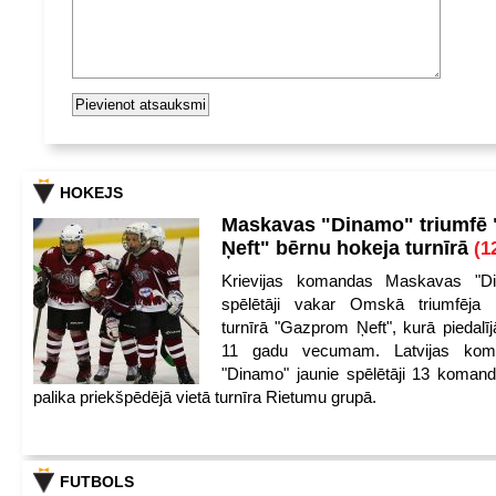
HOKEJS
Maskavas "Dinamo" triumfē
Ņeft" bērnu hokeja turnīrā
(1
Krievijas komandas Maskavas "Di
spēlētāji vakar Omskā triumfēja 
turnīrā "Gazprom Ņeft", kurā piedalīj
11 gadu vecumam. Latvijas kom
"Dinamo" jaunie spēlētāji 13 koman
palika priekšpēdējā vietā turnīra Rietumu grupā.
FUTBOLS