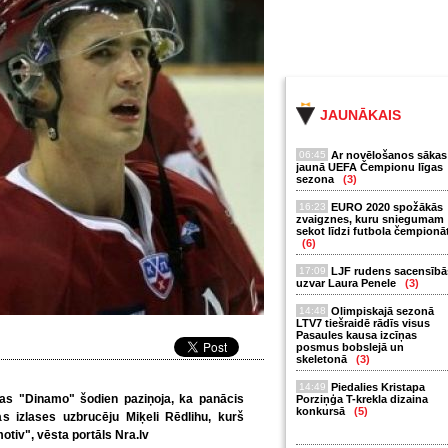
JAUNĀKAIS
06:45
Ar novēlošanos sākas
jaunā UEFA Čempionu līgas
sezona
(3)
16:23
EURO 2020 spožākās
zvaigznes, kuru sniegumam
sekot līdzi futbola čempionā
(6)
17:09
LJF rudens sacensībā
uzvar Laura Penele
(3)
14:48
Olimpiskajā sezonā
LTV7 tiešraidē rādīs visus
Pasaules kausa izcīņas
posmus bobslejā un
skeletonā
(3)
14:49
Piedalies Kristapa
gas "Dinamo" šodien paziņoja, ka panācis
Porziņģa T-krekla dizaina
konkursā
(5)
s izlases uzbrucēju Miķeli Rēdlihu, kurš
tiv", vēsta portāls Nra.lv