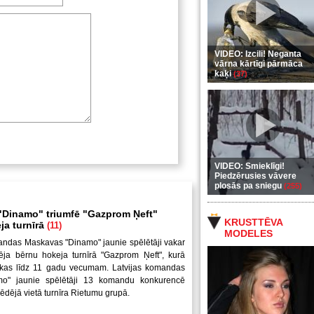
VIDEO: Izcili! Neganta
vārna kārtīgi pārmāca
kaķi
(37)
VIDEO: Smieklīgi!
Piedzērusies vāvere
plosās pa sniegu
(255)
Dinamo" triumfē "Gazprom Ņeft"
KRUSTTĒVA
ja turnīrā
(11)
MODELES
andas Maskavas "Dinamo" jaunie spēlētāji vakar
ēja bērnu hokeja turnīrā "Gazprom Ņeft", kurā
uikas līdz 11 gadu vecumam. Latvijas komandas
mo" jaunie spēlētāji 13 komandu konkurencē
pēdējā vietā turnīra Rietumu grupā.