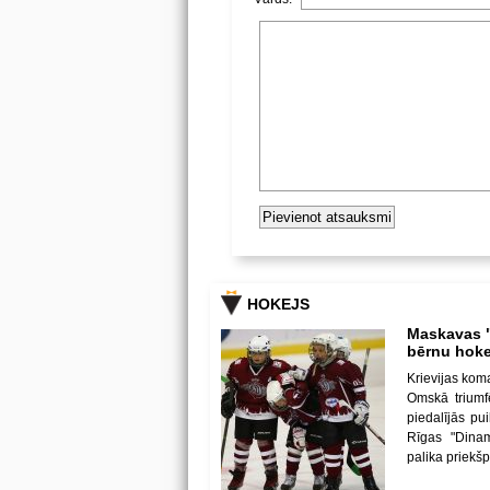
HOKEJS
Maskavas "
bērnu hoke
Krievijas kom
Omskā triumf
piedalījās p
Rīgas "Dina
palika priekš