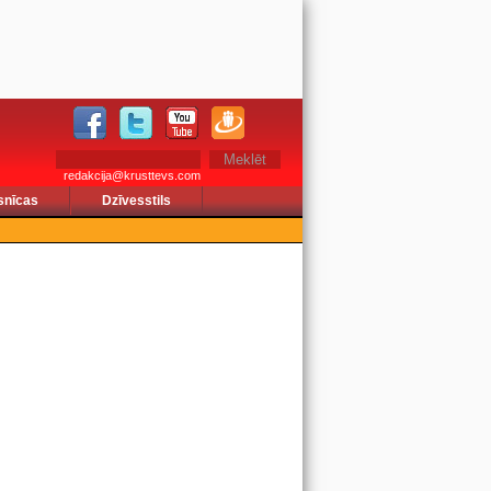
redakcija@krusttevs.com
snīcas
Dzīvesstils