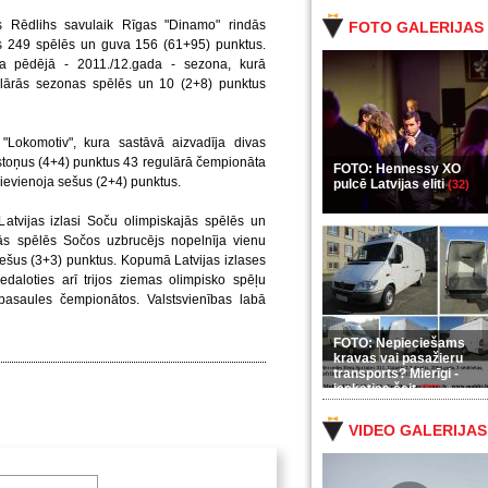
s Rēdlihs savulaik Rīgas "Dinamo" rindās
FOTO GALERIJAS
jās 249 spēlēs un guva 156 (61+95) punktus.
ija pēdējā - 2011./12.gada - sezona, kurā
lārās sezonas spēlēs un 10 (2+8) punktus
"Lokomotiv", kura sastāvā aizvadīja divas
stoņus (4+4) punktus 43 regulārā čempionāta
FOTO: Hennessy XO
ievienoja sešus (2+4) punktus.
pulcē Latvijas eliti
(32)
Latvijas izlasi Soču olimpiskajās spēlēs un
ās spēlēs Sočos uzbrucējs nopelnīja vienu
ešus (3+3) punktus. Kopumā Latvijas izlases
edaloties arī trijos ziemas olimpisko spēļu
 pasaules čempionātos. Valstsvienības labā
FOTO: Nepieciešams
kravas vai pasažieru
transports? Mierīgi -
ieskaties šeit
(35)
VIDEO GALERIJAS