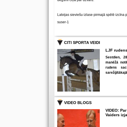
degsmi cīņā par uzvaru.
Latvijas sieviešu izlase pirmajā spēlē izcīna 
suser-1
CITI SPORTA VEIDI
LJF rudens
Sestdien, 28
manēžā notik
rudens sac
sarežģītākaj
VIDEO BLOGS
VIDEO: Par
Vaiders izj