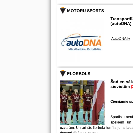
MOTORU SPORTS
Transportl
(autoDNA)
AutoDNA.lv
FLORBOLS
Šodien sākā
sievietēm
(
Cienījamie spē
Sportistu neat
spēkiem un
uzvarām. Un arī šis florbola turnīrs jums ļa