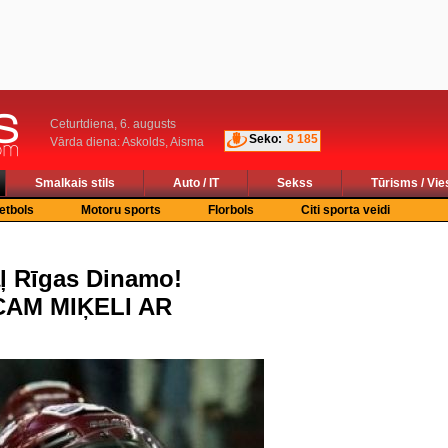
Ceturtdiena, 6. augusts
Seko:
8 185
Vārda diena: Askolds, Aisma
Smalkais stils
Auto / IT
Sekss
Tūrisms / Vie
etbols
Motoru sports
Florbols
Citi sporta veidi
aļ Rīgas Dinamo!
CAM MIĶELI AR