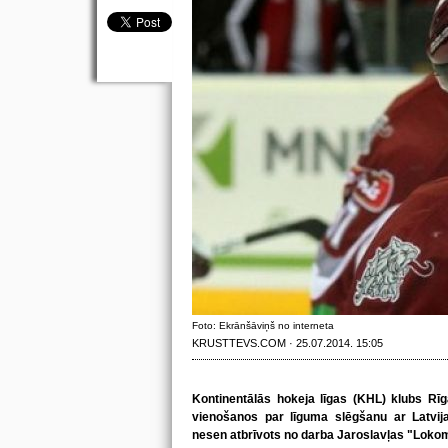
Foto: Ekrānšāviņš no interneta
KRUSTTEVS.COM · 25.07.2014. 15:05
Kontinentālās hokeja līgas (KHL) klubs Rī
vienošanos par līguma slēgšanu ar Latvija
nesen atbrīvots no darba Jaroslavļas "Lokomo