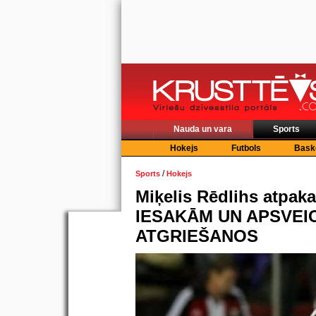
Nauda un vara
Sports
Hokejs
Futbols
Bask
/
Sports
Hokejs
Miķelis Rēdlihs atpak
IESAKĀM UN APSVEI
ATGRIEŠANOS