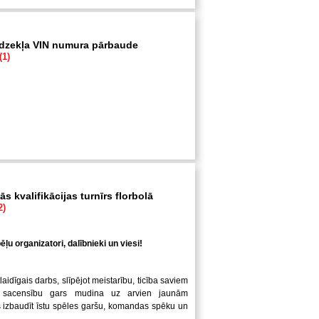
īdzekļa VIN numura pārbaude
(1)
s kvalifikācijas turnīrs florbolā
2)
ļu organizatori, dalībnieki un viesi!
laidīgais darbs, slīpējot meistarību, ticība saviem
 sacensību gars mudina uz arvien jaunām
us izbaudīt īstu spēles garšu, komandas spēku un