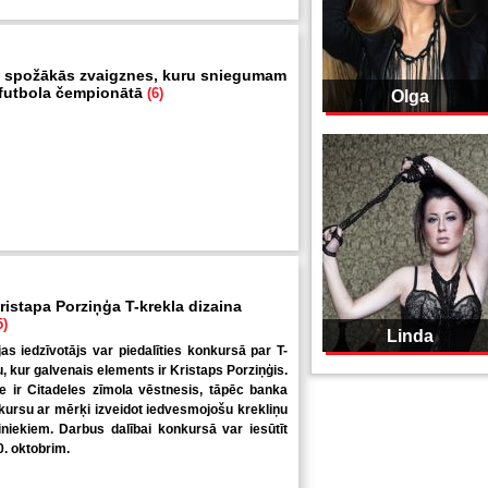
 spožākās zvaigznes, kuru sniegumam
i futbola čempionātā
(6)
Olga
ristapa Porziņģa T-krekla dizaina
5)
Linda
jas iedzīvotājs var piedalīties konkursā par T-
u, kur galvenais elements ir Kristaps Porziņģis.
 ir Citadeles zīmola vēstnesis, tāpēc banka
kursu ar mērķi izveidot iedvesmojošu krekliņu
niekiem. Darbus dalībai konkursā var iesūtīt
0. oktobrim.