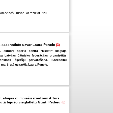
pārliecinošu uzvaru ar rezultātu 9:0
 sacensībās uzvar Laura Penele
(3)
. oktobrī, sporta centra “Kleisti” slēgtajā
a Latvijas Jātnieku federācijas organizētās
ensības šķēršļu pārvarēšanā. Sacensību
ā maršrutā uzvarēja Laura Penele.
 Latvijas olimpiešu izredzēm Arturs
autā bijušo vieglatlētu Gunti Pederu
(6)