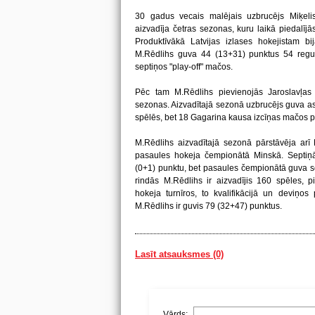
30 gadus vecais malējais uzbrucējs Miķeli
aizvadīja četras sezonas, kuru laikā piedalī
Produktīvākā Latvijas izlases hokejistam b
M.Rēdlihs guva 44 (13+31) punktus 54 regu
septiņos "play-off" mačos.
Pēc tam M.Rēdlihs pievienojās Jaroslavļas 
sezonas. Aizvadītajā sezonā uzbrucējs guva a
spēlēs, bet 18 Gagarina kausa izcīņas mačos p
M.Rēdlihs aizvadītajā sezonā pārstāvēja arī 
pasaules hokeja čempionātā Minskā. Septiņ
(0+1) punktu, bet pasaules čempionātā guva s
rindās M.Rēdlihs ir aizvadījis 160 spēles, pi
hokeja turnīros, to kvalifikācijā un deviņos
M.Rēdlihs ir guvis 79 (32+47) punktus.
Lasīt atsauksmes (0)
Vārds: