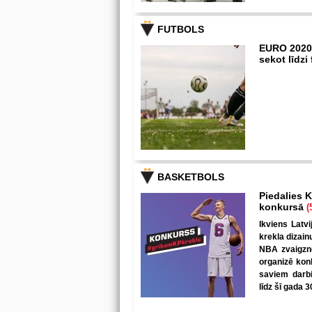
FUTBOLS
EURO 2020
sekot līdz
BASKETBOLS
Piedalies K
konkursā
(
Ikviens Latvi
krekla dizain
NBA zvaigzne
organizē kon
saviem darbi
līdz šī gada 3