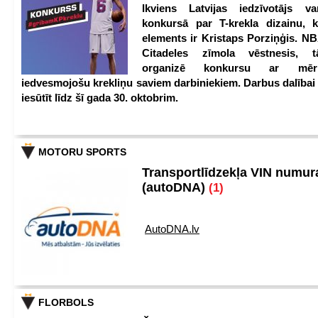
Ikviens Latvijas iedzīvotājs var
konkursā par T-krekla dizainu, k
elements ir Kristaps Porziņģis. NB
Citadeles zīmola vēstnesis, 
organizē konkursu ar mērķ
iedvesmojošu krekliņu saviem darbiniekiem. Darbus dalībai
iesūtīt līdz šī gada 30. oktobrim.
MOTORU SPORTS
Transportlīdzekļa VIN numu
(autoDNA)
(1)
AutoDNA.lv
FLORBOLS