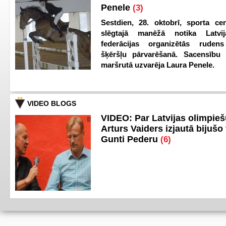
Penele
(3)
Sestdien, 28. oktobrī, sporta cen
slēgtajā manēžā notika Latvij
federācijas organizētās ruden
šķēršļu pārvarēšanā. Sacensību s
maršrutā uzvarēja Laura Penele.
VIDEO BLOGS
VIDEO: Par Latvijas olimpie
Arturs Vaiders izjautā bijušo 
Gunti Pederu
(6)