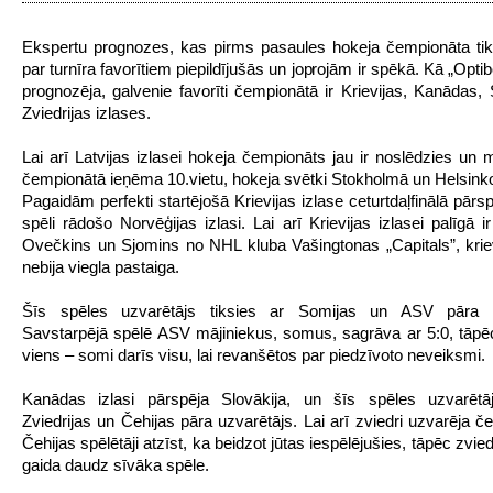
Ekspertu prognozes, kas pirms pasaules hokeja čempionāta tika
par turnīra favorītiem piepildījušās un joprojām ir spēkā. Kā „Optib
prognozēja, galvenie favorīti čempionātā ir Krievijas, Kanādas,
Zviedrijas izlases.
Lai arī Latvijas izlasei hokeja čempionāts jau ir noslēdzies un 
čempionātā ieņēma 10.vietu, hokeja svētki Stokholmā un Helsinko
Pagaidām perfekti startējošā Krievijas izlase ceturtdaļfinālā pārs
spēli rādošo Norvēģijas izlasi. Lai arī Krievijas izlasei palīgā i
Ovečkins un Sjomins no NHL kluba Vašingtonas „Capitals”, kri
nebija viegla pastaiga.
Šīs spēles uzvarētājs tiksies ar Somijas un ASV pāra u
Savstarpējā spēlē ASV mājiniekus, somus, sagrāva ar 5:0, tāpēc
viens – somi darīs visu, lai revanšētos par piedzīvoto neveiksmi.
Kanādas izlasi pārspēja Slovākija, un šīs spēles uzvarētā
Zviedrijas un Čehijas pāra uzvarētājs. Lai arī zviedri uzvarēja č
Čehijas spēlētāji atzīst, ka beidzot jūtas iespēlējušies, tāpēc zvied
gaida daudz sīvāka spēle.