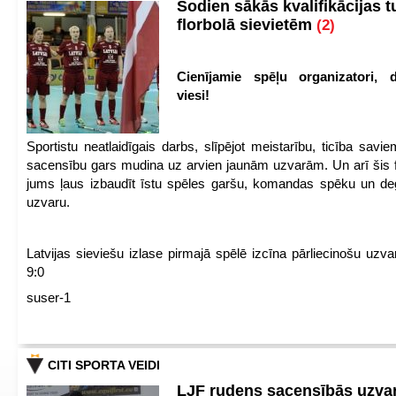
Šodien sākās kvalifikācijas t
florbolā sievietēm
(2)
Cienījamie spēļu organizatori, d
viesi!
Sportistu neatlaidīgais darbs, slīpējot meistarību, ticība sav
sacensību gars mudina uz arvien jaunām uzvarām. Un arī šis fl
jums ļaus izbaudīt īstu spēles garšu, komandas spēku un de
uzvaru.
Latvijas sieviešu izlase pirmajā spēlē izcīna pārliecinošu uzva
9:0
suser-1
CITI SPORTA VEIDI
LJF rudens sacensībās uzva