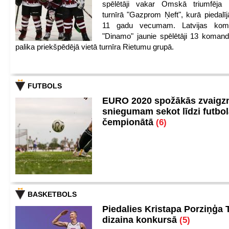
spēlētāji vakar Omskā triumfēja 
turnīrā "Gazprom Ņeft", kurā piedalīj
11 gadu vecumam. Latvijas kom
"Dinamo" jaunie spēlētāji 13 koman
palika priekšpēdējā vietā turnīra Rietumu grupā.
FUTBOLS
EURO 2020 spožākās zvaigzn
sniegumam sekot līdzi futbo
čempionātā
(6)
BASKETBOLS
Piedalies Kristapa Porziņģa 
dizaina konkursā
(5)