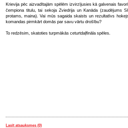
Krievija pēc aizvadītajām spēlēm izvirzījusies kā galvenais favor
čempiona titulu, tai sekoja
Zviedrija un
Kanāda (zaudējums Slo
protams, maina). Vai mūs sagaida skaists un rezultatīvs hokej
komandas pirmkārt domās par savu vārtu drošību?
To redzēsim, skatoties turpmākās ceturtdaļfināla spēles.
Lasīt atsauksmes (0)