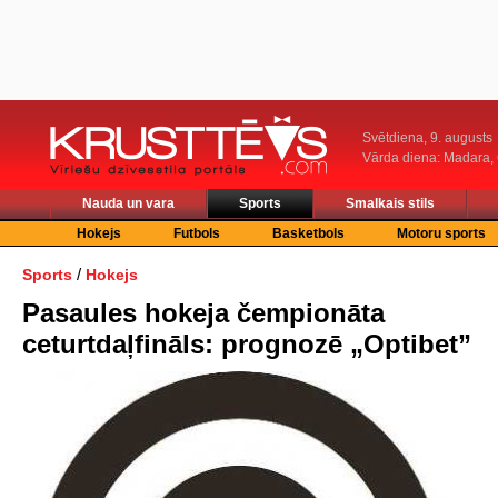
Svētdiena, 9. augusts
Vārda diena: Madara
Nauda un vara
Sports
Smalkais stils
Hokejs
Futbols
Basketbols
Motoru sports
/
Sports
Hokejs
Pasaules hokeja čempionāta
ceturtdaļfināls: prognozē „Optibet”