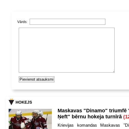
Vārds:
HOKEJS
Maskavas "Dinamo" triumfē
Ņeft" bērnu hokeja turnīrā
(1
Krievijas komandas Maskavas "Di