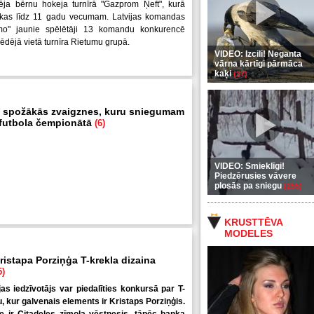
ēja bērnu hokeja turnīrā "Gazprom Ņeft", kurā
uikas līdz 11 gadu vecumam. Latvijas komandas
mo" jaunie spēlētāji 13 komandu konkurencē
pēdējā vietā turnīra Rietumu grupā.
VIDEO: Izcili! Neganta
vārna kārtīgi pārmāca
kaķi
(37)
 spožākās zvaigznes, kuru sniegumam
i futbola čempionātā
(6)
VIDEO: Smieklīgi!
Piedzērusies vāvere
plosās pa sniegu
(255)
KRUSTTĒVA
MODELES
ristapa Porziņģa T-krekla dizaina
5)
jas iedzīvotājs var piedalīties konkursā par T-
u, kur galvenais elements ir Kristaps Porziņģis.