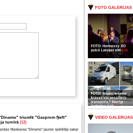
FOTO GALERIJAS
FOTO: Hennessy XO
pulcē Latvijas eliti
(32)
FOTO: Nepieciešams
kravas vai pasažieru
transports? Mierīgi -
ieskaties šeit
(35)
Dinamo" triumfē "Gazprom Ņeft"
VIDEO GALERIJAS
ja turnīrā
(12)
andas Maskavas "Dinamo" jaunie spēlētāji vakar