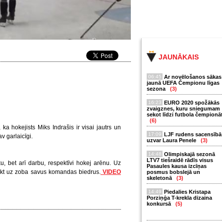
JAUNĀKAIS
06:45
Ar novēlošanos sākas
jaunā UEFA Čempionu līgas
sezona
(3)
16:23
EURO 2020 spožākās
zvaigznes, kuru sniegumam
sekot līdzi futbola čempionā
(6)
ka hokejists Miks Indrašis ir visai jautrs un
17:09
LJF rudens sacensībā
v garlaicīgi.
uzvar Laura Penele
(3)
14:48
Olimpiskajā sezonā
LTV7 tiešraidē rādīs visus
iku, bet arī darbu, respektīvi hokej arēnu. Uz
Pasaules kausa izcīņas
vilkt uz zoba savus komandas biedrus.
VIDEO
posmus bobslejā un
skeletonā
(3)
14:49
Piedalies Kristapa
Porziņģa T-krekla dizaina
konkursā
(5)