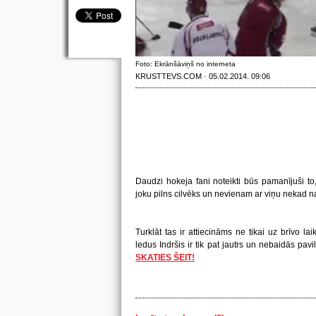
Foto: Ekrānšāviņš no interneta
KRUSTTEVS.COM · 05.02.2014. 09:06
Daudzi hokeja fani noteikti būs pamanījuši to, 
joku pilns cilvēks un nevienam ar viņu nekad na
Turklāt tas ir attiecināms ne tikai uz brīvo la
ledus Indršis ir tik pat jautrs un nebaidās pa
SKATIES ŠEIT!