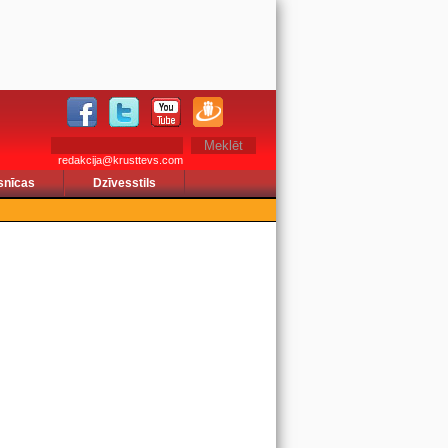
redakcija@krusttevs.com
snīcas
Dzīvesstils