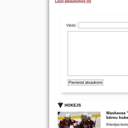
Lasīt atsauksmes (0)
Vārds:
HOKEJS
Maskavas "
bērnu hoke
Krievijas kom