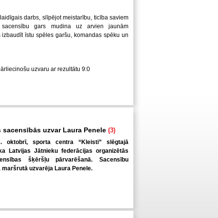
laidīgais darbs, slīpējot meistarību, ticība saviem
 sacensību gars mudina uz arvien jaunām
us izbaudīt īstu spēles garšu, komandas spēku un
pārliecinošu uzvaru ar rezultātu 9:0
 sacensībās uzvar Laura Penele
(3)
. oktobrī, sporta centra “Kleisti” slēgtajā
a Latvijas Jātnieku federācijas organizētās
ensības šķēršļu pārvarēšanā. Sacensību
ā maršrutā uzvarēja Laura Penele.