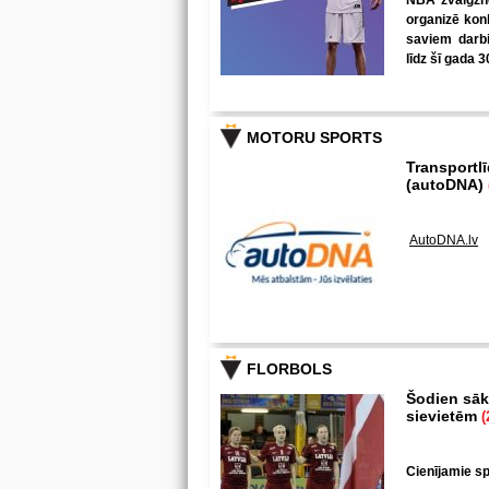
NBA zvaigzne
organizē kon
saviem darbi
līdz šī gada 3
MOTORU SPORTS
Transportl
(autoDNA)
AutoDNA.lv
FLORBOLS
Šodien sākā
sievietēm
(
Cienījamie spē