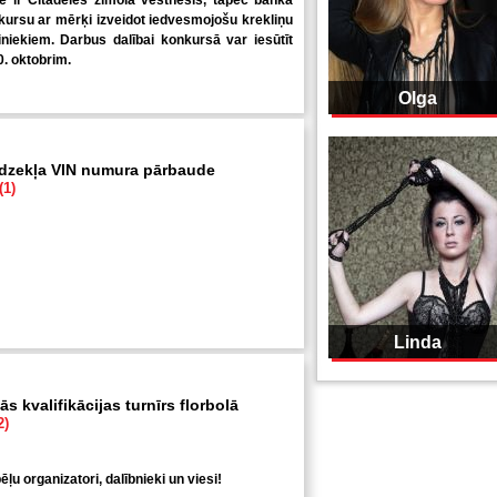
 ir Citadeles zīmola vēstnesis, tāpēc banka
kursu ar mērķi izveidot iedvesmojošu krekliņu
niekiem. Darbus dalībai konkursā var iesūtīt
0. oktobrim.
Olga
īdzekļa VIN numura pārbaude
(1)
Linda
s kvalifikācijas turnīrs florbolā
2)
ļu organizatori, dalībnieki un viesi!