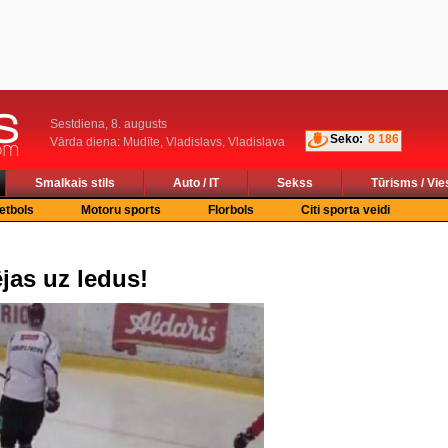
Sestdiena, 8. augusts
Seko:
8 186
Vārda diena: Mudīte, Vladislavs, Vladislava
Smalkais stils
Auto / IT
Sekss
Tūrisms / Vie
etbols
Motoru sports
Florbols
Citi sporta veidi
jas uz ledus!