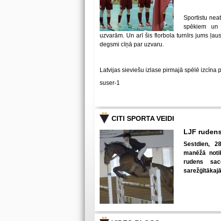
Sportistu neat
spēkiem un
uzvarām. Un arī šis florbola turnīrs jums ļa
degsmi cīņā par uzvaru.
Latvijas sieviešu izlase pirmajā spēlē izcīna 
suser-1
CITI SPORTA VEIDI
LJF rudens
Sestdien, 28
manēžā notik
rudens sac
sarežģītākaj