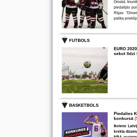
Omskā triumf
piedalījās p
Rīgas "Dina
palika priekš
FUTBOLS
EURO 2020
sekot līdz
BASKETBOLS
Piedalies K
konkursā
(
Ikviens Latvi
krekla dizain