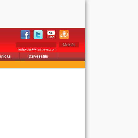
redakcija@krusttevs.com
snīcas
Dzīvesstils