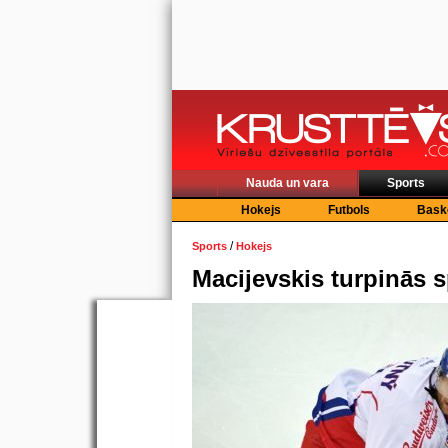
Nauda un vara
Sports
Hokejs
Futbols
Bask
/
Sports
Hokejs
Macijevskis turpinās s