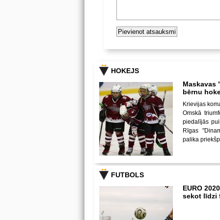
HOKEJS
Maskavas "
bērnu hoke
Krievijas kom
Omskā triumf
piedalījās p
Rīgas "Dina
palika priekš
FUTBOLS
EURO 2020
sekot līdz