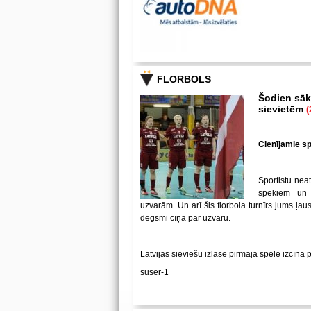
FLORBOLS
Šodien sākā
sievietēm
(
Cienījamie spē
Sportistu neat
spēkiem un
uzvarām. Un arī šis florbola turnīrs jums ļa
degsmi cīņā par uzvaru.
Latvijas sieviešu izlase pirmajā spēlē izcīna 
suser-1