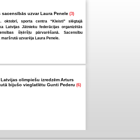
 sacensībās uzvar Laura Penele
(3)
. oktobrī, sporta centra “Kleisti” slēgtajā
a Latvijas Jātnieku federācijas organizētās
ensības šķēršļu pārvarēšanā. Sacensību
ā maršrutā uzvarēja Laura Penele.
 Latvijas olimpiešu izredzēm Arturs
autā bijušo vieglatlētu Gunti Pederu
(6)