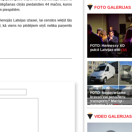
slēgšanas cīņās piedaloties 44 mačos, kuros
FOTO GALERIJAS
ām piespēlēm.
nojās Latvijas izlasei, lai censtos iekļūt tās
, kā viens no pēdējiem viņš netika paņemts
FOTO: Hennessy XO
pulcē Latvijas eliti
(32)
FOTO: Nepieciešams
kravas vai pasažieru
transports? Mierīgi -
ieskaties šeit
(35)
VIDEO GALERIJAS