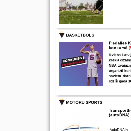
BASKETBOLS
Piedalies K
konkursā
(
Ikviens Latvi
krekla dizain
NBA zvaigzne
organizē kon
saviem darbi
līdz šī gada 3
MOTORU SPORTS
Transportl
(autoDNA)
AutoDNA.lv