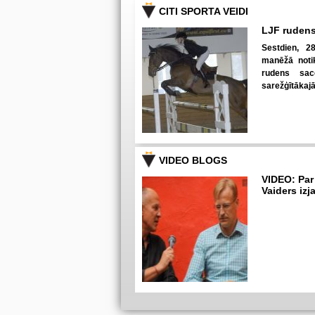
CITI SPORTA VEIDI
LJF rudens
Sestdien, 28
manēžā notik
rudens sac
sarežģītākaj
VIDEO BLOGS
VIDEO: Par
Vaiders izj