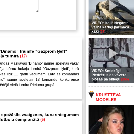
VIDEO: Izcili! Neganta
vārna kārtīgi pārmāca
kaķi
(37)
Dinamo" triumfē "Gazprom Ņeft"
ja turnīrā
(12)
andas Maskavas "Dinamo" jaunie spēlētāji vakar
ēja bērnu hokeja turnīrā "Gazprom Ņeft", kurā
VIDEO: Smieklīgi!
uikas līdz 11 gadu vecumam. Latvijas komandas
Piedzērusies vāvere
plosās pa sniegu
mo" jaunie spēlētāji 13 komandu konkurencē
(255)
pēdējā vietā turnīra Rietumu grupā.
KRUSTTĒVA
MODELES
 spožākās zvaigznes, kuru sniegumam
i futbola čempionātā
(6)