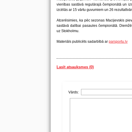
vienības sastāvā regulārajā čempionātā un iz
izcēlās ar 15 vārtu guvumiem un 26 rezultatīv
Atcerēsimies, ka pēc sezonas Macijevskis pievie
sastāvā dalībai pasaules čempionātā. Diemžēl
uz Stokholmu.
Materiāls publicēts sadarbībā ar
parsportu.lv
Lasīt atsauksmes (0)
Vārds: