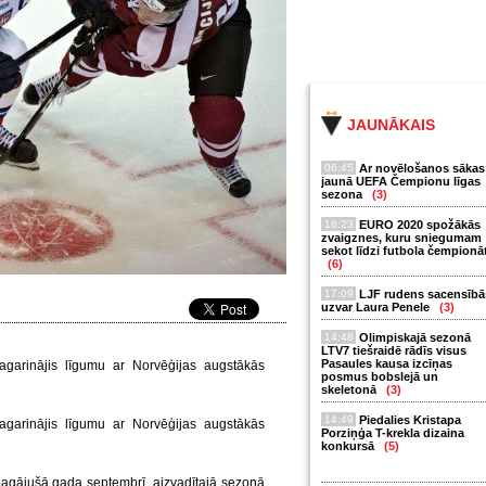
JAUNĀKAIS
06:45
Ar novēlošanos sākas
jaunā UEFA Čempionu līgas
sezona
(3)
16:23
EURO 2020 spožākās
zvaigznes, kuru sniegumam
sekot līdzi futbola čempionā
(6)
17:09
LJF rudens sacensībā
uzvar Laura Penele
(3)
14:48
Olimpiskajā sezonā
LTV7 tiešraidē rādīs visus
Pasaules kausa izcīņas
agarinājis līgumu ar Norvēģijas augstākās
posmus bobslejā un
skeletonā
(3)
14:49
Piedalies Kristapa
agarinājis līgumu ar Norvēģijas augstākās
Porziņģa T-krekla dizaina
konkursā
(5)
pagājušā gada septembrī, aizvadītajā sezonā