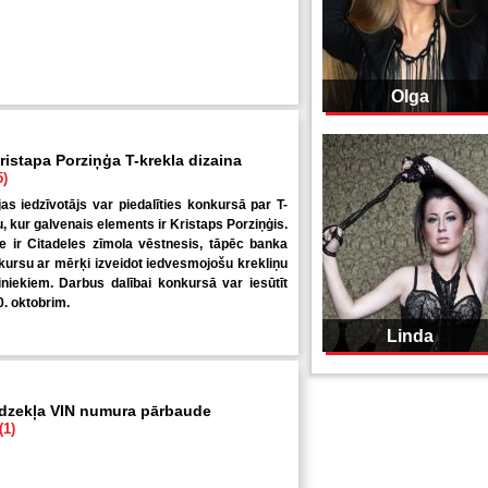
Olga
ristapa Porziņģa T-krekla dizaina
5)
jas iedzīvotājs var piedalīties konkursā par T-
u, kur galvenais elements ir Kristaps Porziņģis.
 ir Citadeles zīmola vēstnesis, tāpēc banka
kursu ar mērķi izveidot iedvesmojošu krekliņu
niekiem. Darbus dalībai konkursā var iesūtīt
0. oktobrim.
Linda
īdzekļa VIN numura pārbaude
(1)