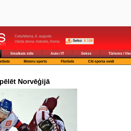
Ceturtdiena, 6. augusts
Seko:
8 186
Vārda diena: Askolds, Aisma
Smalkais stils
Auto / IT
Sekss
Tūrisms / Vie
etbols
Motoru sports
Florbols
Citi sporta veidi
pēlēt Norvēģijā