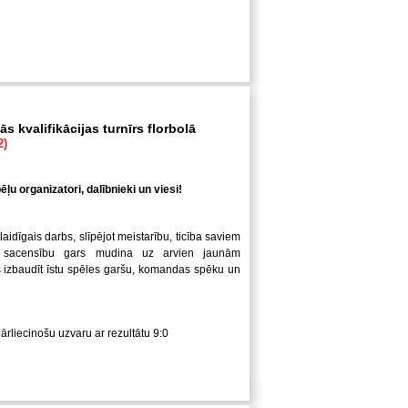
s kvalifikācijas turnīrs florbolā
2)
ļu organizatori, dalībnieki un viesi!
laidīgais darbs, slīpējot meistarību, ticība saviem
 sacensību gars mudina uz arvien jaunām
us izbaudīt īstu spēles garšu, komandas spēku un
pārliecinošu uzvaru ar rezultātu 9:0