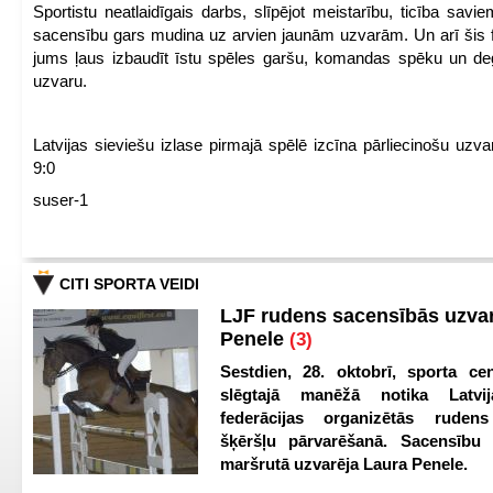
Sportistu neatlaidīgais darbs, slīpējot meistarību, ticība sav
sacensību gars mudina uz arvien jaunām uzvarām. Un arī šis fl
jums ļaus izbaudīt īstu spēles garšu, komandas spēku un de
uzvaru.
Latvijas sieviešu izlase pirmajā spēlē izcīna pārliecinošu uzva
9:0
suser-1
CITI SPORTA VEIDI
LJF rudens sacensībās uzva
Penele
(3)
Sestdien, 28. oktobrī, sporta cen
slēgtajā manēžā notika Latvij
federācijas organizētās ruden
šķēršļu pārvarēšanā. Sacensību s
maršrutā uzvarēja Laura Penele.