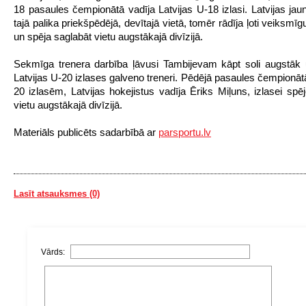
18 pasaules čempionātā vadīja Latvijas U-18 izlasi. Latvijas jaun
tajā palika priekšpēdējā, devītajā vietā, tomēr rādīja ļoti veiksm
un spēja saglabāt vietu augstākajā divīzijā.
Sekmīga trenera darbība ļāvusi Tambijevam kāpt soli augstāk 
Latvijas U-20 izlases galveno treneri. Pēdējā pasaules čempionāt
20 izlasēm, Latvijas hokejistus vadīja Ēriks Miļuns, izlasei spēj
vietu augstākajā divīzijā.
Materiāls publicēts sadarbībā ar
parsportu.lv
Lasīt atsauksmes (0)
Vārds: