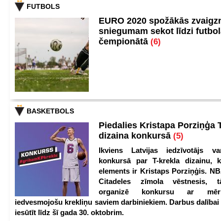
FUTBOLS
EURO 2020 spožākās zvaigzn
sniegumam sekot līdzi futbo
čempionātā
(6)
BASKETBOLS
Piedalies Kristapa Porziņģa 
dizaina konkursā
(5)
Ikviens Latvijas iedzīvotājs var
konkursā par T-krekla dizainu, k
elements ir Kristaps Porziņģis. NB
Citadeles zīmola vēstnesis, 
organizē konkursu ar mērķ
iedvesmojošu krekliņu saviem darbiniekiem. Darbus dalībai
iesūtīt līdz šī gada 30. oktobrim.