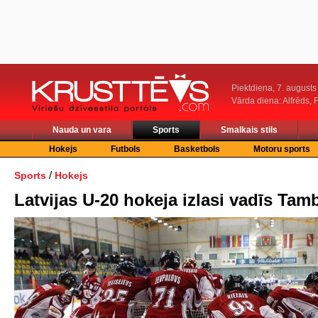
Piektdiena, 7. augusts
Vārda diena: Alfrēds, 
Nauda un vara
Sports
Smalkais stils
Hokejs
Futbols
Basketbols
Motoru sports
/
Sports
Hokejs
Latvijas U-20 hokeja izlasi vadīs Tam