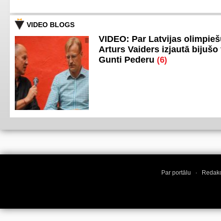
VIDEO BLOGS
VIDEO: Par Latvijas olimpie
Arturs Vaiders izjautā bijušo 
Gunti Pederu
(6)
Par portālu
·
Redakc