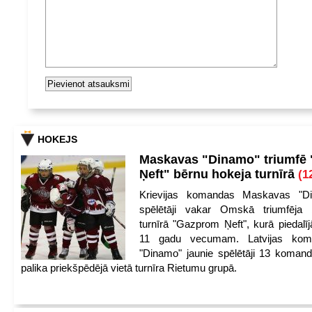
HOKEJS
Maskavas "Dinamo" triumfē
Ņeft" bērnu hokeja turnīrā
(1
Krievijas komandas Maskavas "Di
spēlētāji vakar Omskā triumfēja 
turnīrā "Gazprom Ņeft", kurā piedalīj
11 gadu vecumam. Latvijas kom
"Dinamo" jaunie spēlētāji 13 koman
palika priekšpēdējā vietā turnīra Rietumu grupā.