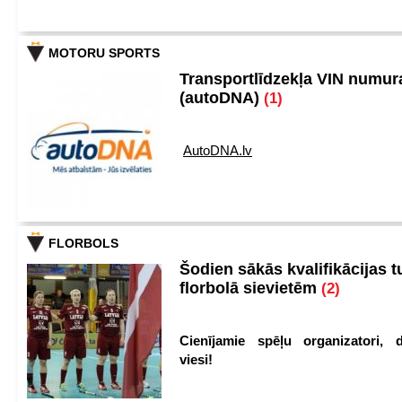
MOTORU SPORTS
Transportlīdzekļa VIN numu
(autoDNA)
(1)
AutoDNA.lv
FLORBOLS
Šodien sākās kvalifikācijas t
florbolā sievietēm
(2)
Cienījamie spēļu organizatori, d
viesi!