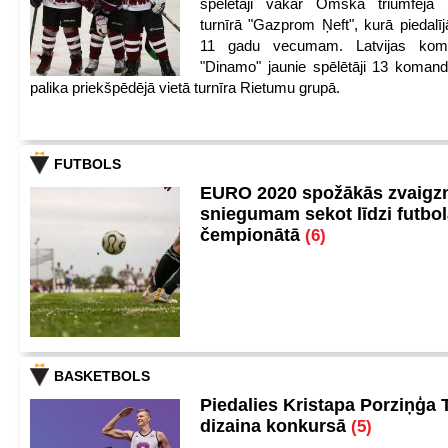
spēlētāji vakar Omskā triumfēja 
turnīrā "Gazprom Ņeft", kurā piedalīj
11 gadu vecumam. Latvijas kom
"Dinamo" jaunie spēlētāji 13 koman
palika priekšpēdējā vietā turnīra Rietumu grupā.
FUTBOLS
EURO 2020 spožākās zvaigzn
sniegumam sekot līdzi futbo
čempionātā
(6)
BASKETBOLS
Piedalies Kristapa Porziņģa 
dizaina konkursā
(5)