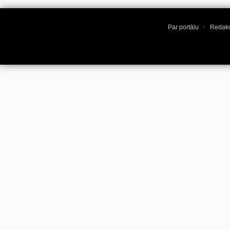
Par portālu
·
Redakc