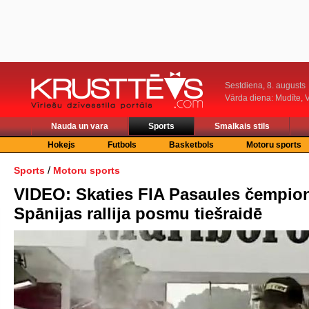
Sestdiena, 8. augusts
Vārda diena: Mudīte, V
Nauda un vara
Sports
Smalkais stils
Hokejs
Futbols
Basketbols
Motoru sports
/
Sports
Motoru sports
VIDEO: Skaties FIA Pasaules čempio
Spānijas rallija posmu tiešraidē