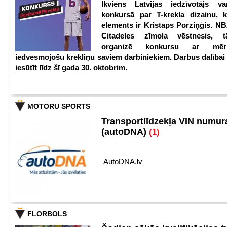
Ikviens Latvijas iedzīvotājs var
konkursā par T-krekla dizainu, k
elements ir Kristaps Porziņģis. NB
Citadeles zīmola vēstnesis, 
organizē konkursu ar mērķ
iedvesmojošu krekliņu saviem darbiniekiem. Darbus dalībai
iesūtīt līdz šī gada 30. oktobrim.
MOTORU SPORTS
Transportlīdzekļa VIN numu
(autoDNA)
(1)
AutoDNA.lv
FLORBOLS