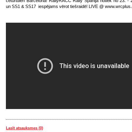
ceturtdien Barcelonā! RallyRACC Rally Spānija notiek no 23. - 
un SS1 & SS17 iespējams vērot tiešraidē! LIVE @ www.wrcplus
Lasīt atsauksmes (0)