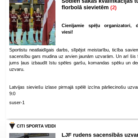
Šodien sākās kvalifikācijas t
florbolā sievietēm
(2)
Cienījamie spēļu organizatori, d
viesi!
Sportistu neatlaidīgais darbs, slīpējot meistarību, ticība sav
sacensību gars mudina uz arvien jaunām uzvarām. Un arī šis fl
jums ļaus izbaudīt īstu spēles garšu, komandas spēku un de
uzvaru.
Latvijas sieviešu izlase pirmajā spēlē izcīna pārliecinošu uzva
9:0
suser-1
CITI SPORTA VEIDI
LJF rudens sacensībās uzva