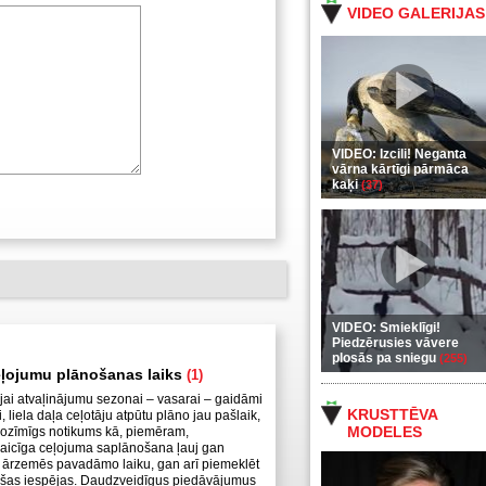
VIDEO GALERIJAS
VIDEO: Izcili! Neganta
vārna kārtīgi pārmāca
kaķi
(37)
VIDEO: Smieklīgi!
Piedzērusies vāvere
plosās pa sniegu
(255)
eļojumu plānošanas laiks
(1)
tajai atvaļinājumu sezonai – vasarai – gaidāmi
KRUSTTĒVA
, liela daļa ceļotāju atpūtu plāno jau pašlaik,
MODELES
ik nozīmīgs notikums kā, piemēram,
icīga ceļojuma saplānošana ļauj gan
ot ārzemēs pavadāmo laiku, gan arī piemeklēt
ošas iespējas. Daudzveidīgus piedāvājumus