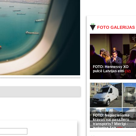
FOTO GALERIJAS
FOTO: Hennessy XO
pulcē Latvijas eliti
(32)
FOTO: Nepieciešams
kravas vai pasažieru
transports? Mierīgi -
ieskaties šeit
(35)