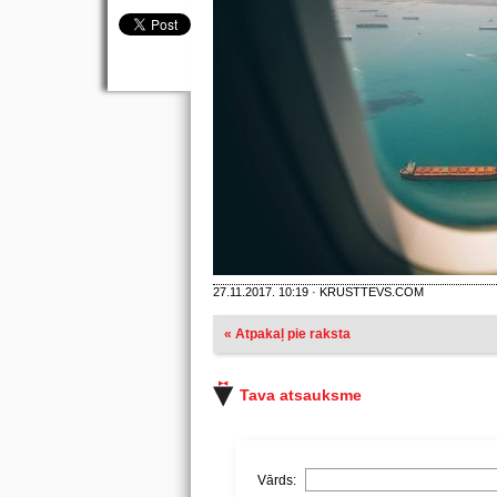
27.11.2017. 10:19 · KRUSTTEVS.COM
« Atpakaļ pie raksta
Tava atsauksme
Vārds: