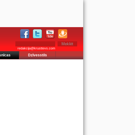
redakcija@krusttevs.com
snīcas
Dzīvesstils