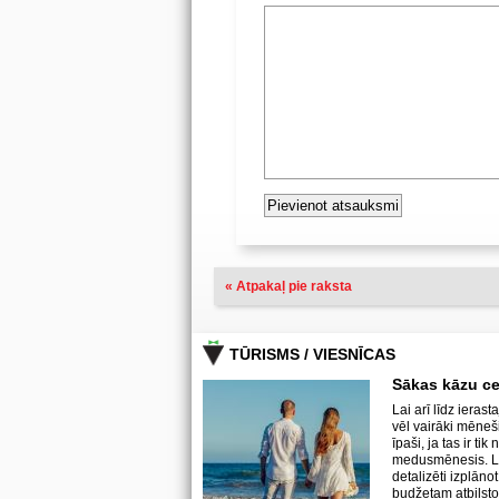
« Atpakaļ pie raksta
TŪRISMS / VIESNĪCAS
Sākas kāzu c
Lai arī līdz ieras
vēl vairāki mēneši
īpaši, ja tas ir t
medusmēnesis. La
detalizēti izplān
budžetam atbilst