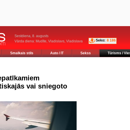
Sestdiena, 8. augusts
Seko:
8 186
Vārda diena: Mudīte, Vladislavs, Vladislava
Smalkais stils
Auto / IT
Sekss
Tūrisms / Vie
nepatīkamiem
iskajās vai sniegoto