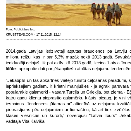
Foto: Publicitātes foto
KRUSTTEVS.COM · 17.11.2015. 12:14
2014.gadā Latvijas iedzīvotāji atpūtas braucienos pa Latviju
miljonu reižu, kas ir par 5,3% mazāk nekā 2013.gadā. Savukār
iedzīvotāji ceļojuši tik pat aktīvi kā 2013.gadā, liecina “Latvia Tour
filiāles apkopotie dati par jēkabpiliešu atpūtas ceļojumu tendencē
“Jēkabpils un tās apkārtnes vietējo tūristu ceļošanas paradumi, s
iepriekšējiem gadiem, ir krietni mainījušies - ja agrāk pārsvarā t
populārākie galamērķi - vasarā Turcija un Grieķija, bet ziemā - Ēģ
katru gadu klientu pieprasīto galamērķu klāsts pieaug, jo viņi v
iespaidus. Tendences jūtamas arī attiecībā uz ceļojumu kvalitāti,
pieprasījums pēc ceļojumiem ar lidmašīnu, kā arī tiek izvēlēta
klases viesnīcas un kūrorti,” novērojusi “Latvia Tours” Jēkabpi
vadītāja Vita Kalviša.