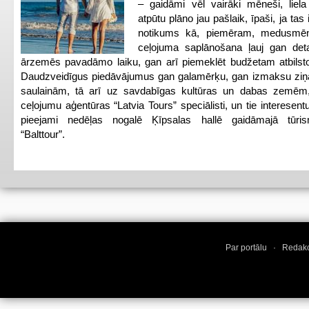
– gaidāmi vēl vairāki mēneši, liela
atpūtu plāno jau pašlaik, īpaši, ja tas 
notikums kā, piemēram, medusmēne
ceļojuma saplānošana ļauj gan detal
ārzemēs pavadāmo laiku, gan arī piemeklēt budžetam atbilsto
Daudzveidīgus piedāvājumus gan galamērķu, gan izmaksu ziņā 
saulainām, tā arī uz savdabīgas kultūras un dabas zemēm,
ceļojumu aģentūras “Latvia Tours” speciālisti, un tie interesen
pieejami nedēļas nogalē Ķīpsalas hallē gaidāmajā tūris
“Balttour”.
Par portālu
·
Redakc