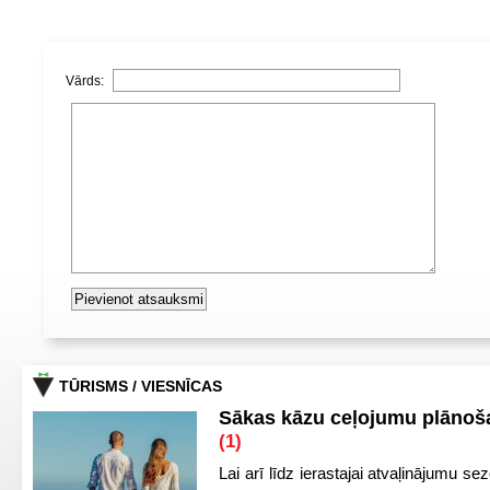
Vārds:
TŪRISMS / VIESNĪCAS
Sākas kāzu ceļojumu plānoša
(1)
Lai arī līdz ierastajai atvaļinājumu se