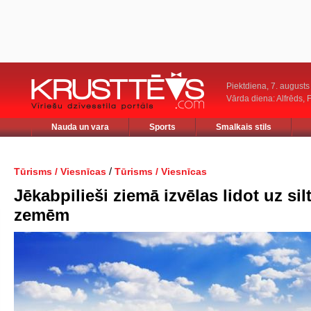
Piektdiena, 7. augusts
Vārda diena: Alfrēds, 
Nauda un vara
Sports
Smalkais stils
/
Tūrisms / Viesnīcas
Tūrisms / Viesnīcas
Jēkabpilieši ziemā izvēlas lidot uz si
zemēm