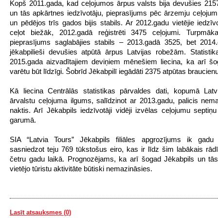
Kopš 2011.gada, kad ceļojumos ārpus valsts bija devušies 215
un tās apkārtnes iedzīvotāju, pieprasījums pēc ārzemju ceļoju
un pēdējos trīs gados bijis stabils. Ar 2012.gadu vietējie iedzīv
ceļot biežāk, 2012.gadā reģistrēti 3475 ceļojumi. Turpmāk
pieprasījums saglabājies stabils – 2013.gadā 3525, bet 2014
jēkabpilieši devušies atpūtā ārpus Latvijas robežām. Statistik
2015.gada aizvadītajiem deviņiem mēnešiem liecina, ka arī šog
varētu būt līdzīgi. Šobrīd Jēkabpilī iegādāti 2375 atpūtas braucienu
Kā liecina Centrālās statistikas pārvaldes dati, kopumā Latvi
ārvalstu ceļojuma ilgums, salīdzinot ar 2013.gadu, palicis nema
naktis. Arī Jēkabpils iedzīvotāji vidēji izvēlas ceļojumu septiņ
garumā.
SIA “Latvia Tours” Jēkabpils filiāles apgrozījums ik gadu
sasniedzot teju 769 tūkstošus eiro, kas ir līdz šim labākais rādī
četru gadu laikā. Prognozējams, ka arī šogad Jēkabpils un tā
vietējo tūristu aktivitāte būtiski nemazināsies.
Lasīt atsauksmes (0)