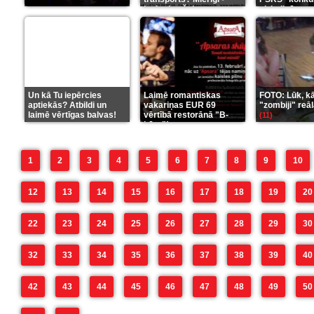
ieskaties šeit
aizkulisēm
(35)
(1
Un kā Tu iepērcies
Laimē romantiskas
FOTO: Lūk, kā
aptiekās? Atbildi un
vakariņas EUR 69
"zombiji" reāl
laimē vērtīgas balvas!
vērtībā restorānā "B-
(11)
bārs"!
(2)
1
2
3
4
5
6
7
8
9
10
12
13
14
15
16
17
18
19
20
22
23
24
25
26
27
28
29
30
32
33
34
35
36
37
38
39
40
42
43
44
45
46
47
48
49
50