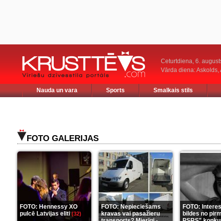
Ceturtdiena, 6. august
Vārda diena: Askolds,
Nauda un vara
Sports
Smalkais stils
FOTO GALERIJAS
FOTO: Hennessy XO
FOTO: Nepieciešams
FOTO: Intere
pulcē Latvijas eliti
kravas vai pasažieru
bildes no pir
(32)
transports? Mierīgi -
PSRS" konku