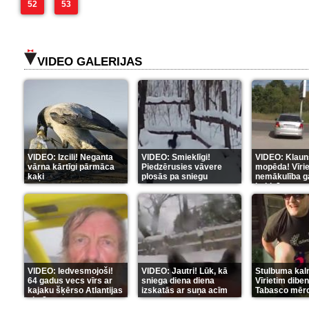
52
53
VIDEO GALERIJAS
VIDEO: Izcili! Neganta
VIDEO: Smieklīgi!
VIDEO: Klaun
vārna kārtīgi pārmāca
Piedzērusies vāvere
mopēda! Vīri
kaķi
plosās pa sniegu
nemākulība g
beidzās ar tr
VIDEO: Iedvesmojoši!
VIDEO: Jautri! Lūk, kā
Stulbuma kal
64 gadus vecs vīrs ar
sniega diena diena
Vīrietim diben
kajaku šķērso Atlantijas
izskatās ar suņa acīm
Tabasco mērc
okeānu