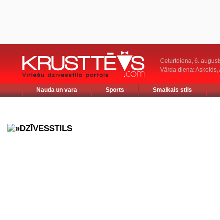
Ceturtdiena, 6. august
Vārda diena: Askolds,
Nauda un vara
Sports
Smalkais stils
DZĪVESSTILS