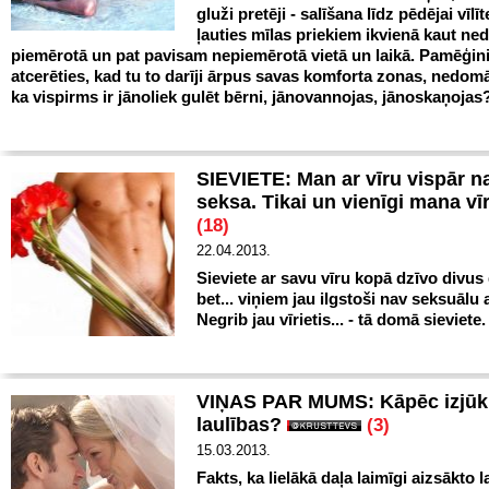
gluži pretēji - salīšana līdz pēdējai vīlīt
ļauties mīlas priekiem ikvienā kaut n
piemērotā un pat pavisam nepiemērotā vietā un laikā. Pamēģin
atcerēties, kad tu to darīji ārpus savas komforta zonas, nedomā
ka vispirms ir jānoliek gulēt bērni, jānovannojas, jānoskaņojas
SIEVIETE: Man ar vīru vispār n
seksa. Tikai un vienīgi mana vīr
(18)
22.04.2013.
Sieviete ar savu vīru kopā dzīvo divus
bet... viņiem jau ilgstoši nav seksuālu 
Negrib jau vīrietis... - tā domā sieviete
VIŅAS PAR MUMS: Kāpēc izjūk
laulības?
(3)
15.03.2013.
Fakts, ka lielākā daļa laimīgi aizsākto l