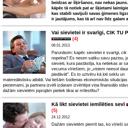
beidzas ar šķiršanos, nav nekas jauns.
kāpēc tā notiek pat ar šķietami laimīg
kas stabili savijuši savas ģimenes ligz
ir jautājums, kas tā arī nav līdz galam a
Vai sievietei ir svarīgi, CIK TU
(4)
08.01.2013.
Parunāsim: kapēc sievietei ir svarīgi, cik v
nopelna? Es nesen satiku savu paziņu, j
sievieti, kura pastāstīja, ka netiekas ar s
vecuma vīriešiem, jo „viņiem neesot dau
piedāvāt”. Es to uztvēru kā ļoti seklu un
matereālistisku atbildi. Vai tiešām šodienas ekonomiskās situācijas 
pieņemami, ja partnera izvēli izdaram izvērtējot viņa finansiālo stāvo
dažām sievietēm joprojām pietiek tikai ar mīlestību?
Kā likt sievietei iemīlēties sevī
(5)
24.12.2012.
Dažām sievietēm piemīt tas, ko vīrieši s