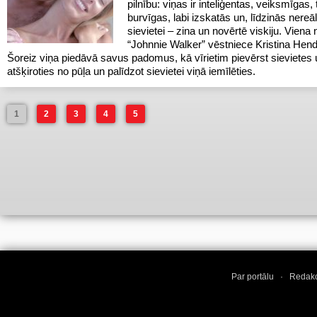
pilnību: viņas ir inteliģentas, veiksmīgas, 
burvīgas, labi izskatās un, līdzinās nereā
sievietei – zina un novērtē viskiju. Viena 
“Johnnie Walker” vēstniece Kristina Hend
Šoreiz viņa piedāvā savus padomus, kā vīrietim pievērst sievietes
atšķiroties no pūļa un palīdzot sievietei viņā iemīlēties.
1
2
3
4
5
Par portālu
·
Redakc