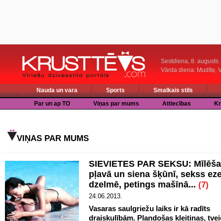
Sestdiena, 8. augusts
Vārda diena: Mudīte, V
Nauda un vara
Sports
Smalkais stils
Par un ap TO
Viņas par mums
Attiecības
Kr
VIŅAS PAR MUMS
SIEVIETES PAR SEKSU: Mīlēš
pļavā un siena šķūnī, sekss ez
dzelmē, petings mašīnā...
(7)
24.06.2013.
Vasaras saulgriežu laiks ir kā radīts
draiskulībām. Plandošas kleitiņas, tvei