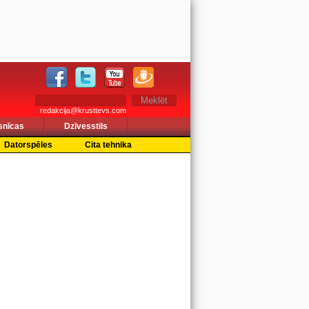
redakcija@krusttevs.com
snīcas
Dzīvesstils
Datorspēles
Cita tehnika