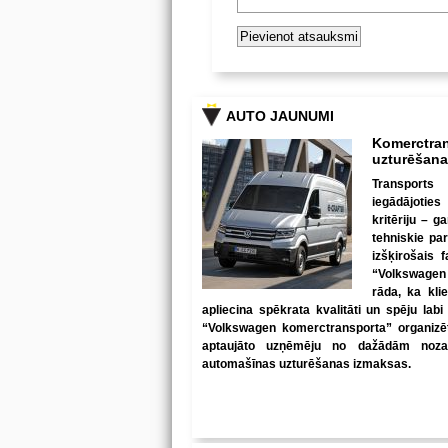
AUTO JAUNUMI
Komerctran
uzturēšan
Transports
iegādājotie
kritēriju – 
tehniskie par
izšķirošais 
“Volkswagen
rāda, ka kli
apliecina spēkrata kvalitāti un spēju lab
“Volkswagen komerctransporta” organizētā
aptaujāto uzņēmēju no dažādām nozarē
automašīnas uzturēšanas izmaksas.