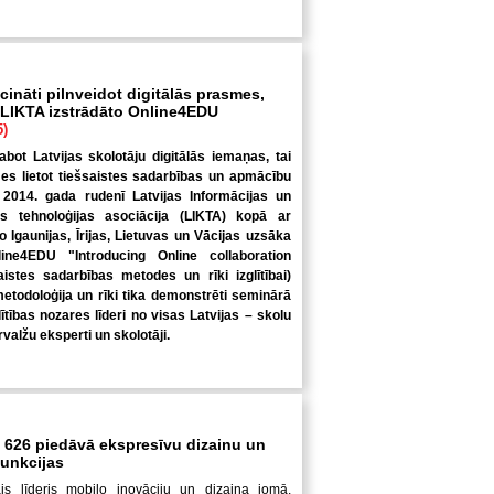
icināti pilnveidot digitālās prasmes,
 LIKTA izstrādāto Online4EDU
5)
abot Latvijas skolotāju digitālās iemaņas, tai
es lietot tiešsaistes sadarbības un apmācību
, 2014. gada rudenī Latvijas Informācijas un
as tehnoloģijas asociācija (LIKTA) kopā ar
 Igaunijas, Īrijas, Lietuvas un Vācijas uzsāka
line4EDU "Introducing Online collaboration
stes sadarbības metodes un rīki izglītībai)
metodoloģija un rīki tika demonstrēti seminārā
lītības nozares līderi no visas Latvijas – skolu
ārvalžu eksperti un skolotāji.
 626 piedāvā ekspresīvu dizainu un
funkcijas
is līderis mobilo inovāciju un dizaina jomā,