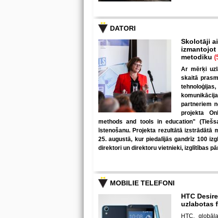
DATORI
Skolotāji a
izmantojot
metodiku
(
Ar mērķi uzl
skaitā prasm
tehnoloģijas
komunikācij
partneriem no
projekta On
methods and tools in education" (Tiešsai
īstenošanu. Projekta rezultātā izstrādātā 
25. augustā, kur piedalījās gandrīz 100 izg
direktori un direktoru vietnieki, izglītības p
MOBILIE TELEFONI
HTC Desire
uzlabotas 
HTC, globāla