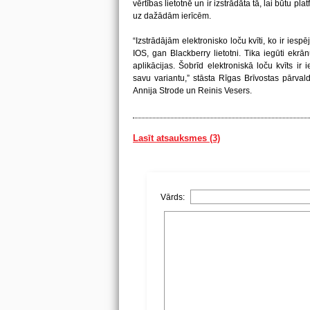
vērtības lietotnē un ir izstrādāta tā, lai būtu pl
uz dažādām ierīcēm.
“Izstrādājām elektronisko loču kvīti, ko ir ies
IOS, gan Blackberry lietotni. Tika iegūti ekr
aplikācijas. Šobrīd elektroniskā loču kvīts ir
savu variantu,” stāsta Rīgas Brīvostas pārvald
Annija Strode un Reinis Vesers.
Lasīt atsauksmes (3)
Vārds: