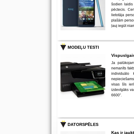
šodien laidi
pēctecis. Cen
lietotāja per
plašām perso
ļauj iegūt nian
MODEĻU TESTI
Vispusīgai
Ja palūkojami
nemanīts fakt
individuālo
nepieciešams 
visas šīs ie
izdevīgāks var
6600”.
DATORSPĒLES
Kas ir jauk