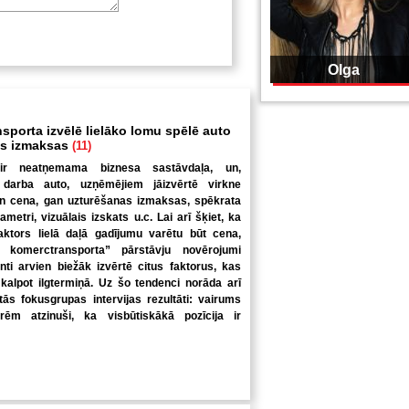
Olga
sporta izvēlē lielāko lomu spēlē auto
as izmaksas
(11)
 ir neatņemama biznesa sastāvdaļa, un,
s darba auto, uzņēmējiem jāizvērtē virkne
gan cena, gan uzturēšanas izmaksas, spēkrata
ametri, vizuālais izskats u.c. Lai arī šķiet, ka
faktors lielā daļā gadījumu varētu būt cena,
 komerctransporta” pārstāvju novērojumi
enti arvien biežāk izvērtē citus faktorus, kas
i kalpot ilgtermiņā. Uz šo tendenci norāda arī
s fokusgrupas intervijas rezultāti: vairums
m atzinuši, ka visbūtiskākā pozīcija ir