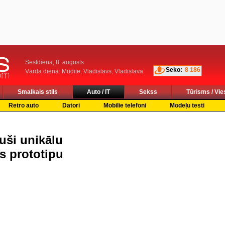
Sestdiena, 8. augusts
Seko:
8 186
Vārda diena: Mudīte, Vladislavs, Vladislava
Smalkais stils
Auto / IT
Sekss
Tūrisms / Vie
Retro auto
Datori
Mobilie telefoni
Modeļu testi
uši unikālu
ts prototipu