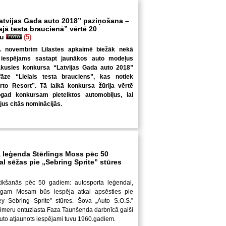
atvijas Gada auto 2018” paziņošana –
lajā testa braucienā” vērtē 20
tu
(5)
5. novembrim Lilastes apkaimē biežāk nekā
 iespējams sastapt jaunākos auto modeļus
sākusies konkursa “Latvijas Gada auto 2018”
āze “Lielais testa brauciens”, kas notiek
rto Resort”. Tā laikā konkursa žūrija vērtē
gad konkursam pieteiktos automobiļus, lai
ājus citās nominācijās.
 leģenda Stērlings Moss pēc 50
l sēžas pie „Sebring Sprite” stūres
atikšanās pēc 50 gadiem: autosporta leģendai,
ngam Mosam būs iespēja atkal apsēsties pie
ey Sebring Sprite” stūres. Šova „Auto S.O.S.”
taimeru entuziasta Faza Taunšenda darbnīcā gaiši
 auto atjaunots iespējami tuvu 1960.gadiem.