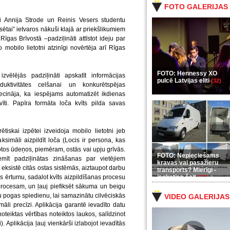
FOTO GALERIJAS
i Annija Strode un Reinis Vesers studentu
sētai” ietvaros nākuši klajā ar priekšlikumiem
īgas Brīvostā –padziļināti attīstot ideju par
 mobilo lietotni atzinīgi novērtēja arī Rīgas
FOTO: Hennessy XO
zvēlējās padziļināti apskatīt informācijas
pulcē Latvijas eliti
(32)
duktivitātes celšanai un konkurētspējas
secināja, ka iespējams automatizēt ikdienas
vīti. Papīra formāta loča kvīts pilda savas
tiskai izpētei izveidoja mobilo lietotni jeb
ksimāli aizpildīt loča (Locis ir persona, kas
os ūdeņos, piemēram, ostās vai upju grīvās.
FOTO: Nepieciešams
emīt padziļinātas zināšanas par vietējiem
kravas vai pasažieru
/ eksistē citās ostas sistēmās, aiztaupot darbu
transports? Mierīgi -
as ērtumu, sadalot kvīts aizpildīšanas procesu
ieskaties šeit
(35)
rocesam, un ļauj piefiksēt sākuma un beigu
ršu pogas spiedienu, lai samazinātu cilvēciskās
VIDEO GALERIJAS
li precīzi. Aplikācija garantē ievadīto datu
 noteiktas vērtības noteiktos laukos, salīdzinot
. Aplikācija ļauj vienkārši izlabojot ievadītās