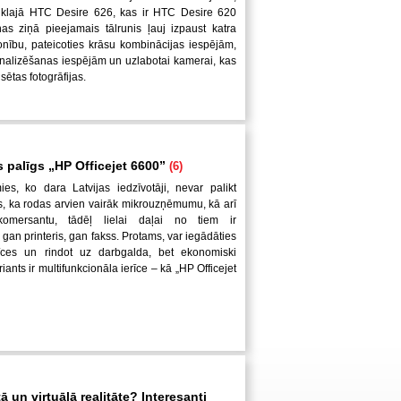
s klajā HTC Desire 626, kas ir HTC Desire 620
as ziņā pieejamais tālrunis ļauj izpaust katra
sonību, pateicoties krāsu kombinācijas iespējām,
nalizēšanas iespējām un uzlabotai kamerai, kas
sētas fotogrāfijas.
s palīgs „HP Officejet 6600”
(6)
es, ko dara Latvijas iedzīvotāji, nevar palikt
s, ka rodas arvien vairāk mikrouzņēmumu, kā arī
 komersantu, tādēļ lielai daļai no tiem ir
gan printeris, gan fakss. Protams, var iegādāties
rīces un rindot uz darbgalda, bet ekonomiski
iants ir multifunkcionāla ierīce – kā „HP Officejet
tā un virtuālā realitāte? Interesanti