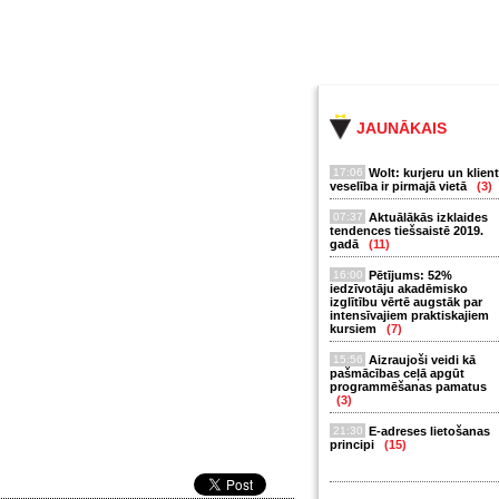
JAUNĀKAIS
17:06
Wolt: kurjeru un klien
veselība ir pirmajā vietā
(3)
07:37
Aktuālākās izklaides
tendences tiešsaistē 2019.
gadā
(11)
16:00
Pētījums: 52%
iedzīvotāju akadēmisko
izglītību vērtē augstāk par
intensīvajiem praktiskajiem
kursiem
(7)
15:56
Aizraujoši veidi kā
pašmācības ceļā apgūt
programmēšanas pamatus
(3)
21:30
E-adreses lietošanas
principi
(15)