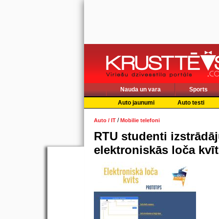
Nauda un vara
Sports
Auto jaunumi
Auto testi
/
Auto / IT
Mobilie telefoni
RTU studenti izstrādāj
elektroniskās loča kvī