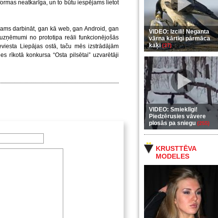
atformas neatkarīga, un to būtu iespējams lietot
pējams darbināt, gan kā web, gan Android, gan
VIDEO: Izcili! Neganta
ānuzņēmumi no prototipa reāli funkcionējošās
vārna kārtīgi pārmāca
kaķi
(37)
 ieviesta Liepājas ostā, taču mēs izstrādājām
es rīkotā konkursa “Osta pilsētai” uzvarētāji
VIDEO: Smieklīgi!
Piedzērusies vāvere
plosās pa sniegu
(255)
KRUSTTĒVA
MODELES