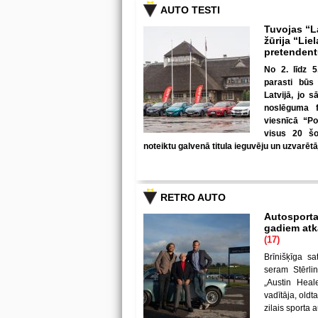
AUTO TESTI
Tuvojas “L
žūrija “Lie
pretenden
No 2. līdz 
parasti būs
Latvijā, jo 
noslēguma f
viesnīcā “Po
visus 20 šo
noteiktu galvenā titula ieguvēju un uzvarēt
RETRO AUTO
Autosporta
gadiem atka
(17)
Brīnišķīga s
seram Stērli
„Austin Heal
vadītāja, old
zilais sporta