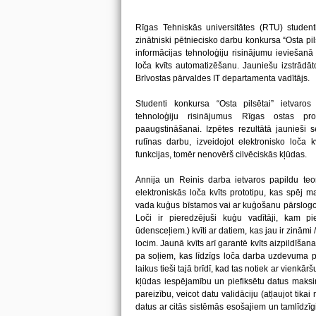
Rīgas Tehniskās universitātes (RTU) student
zinātniski pētniecisko darbu konkursa “Osta pil
informācijas tehnoloģiju risinājumu ieviešanā R
loča kvīts automatizēšanu. Jauniešu izstrādāto
Brīvostas pārvaldes IT departamenta vadītājs.
Studenti konkursa “Osta pilsētai” ietvaros i
tehnoloģiju risinājumus Rīgas ostas pro
paaugstināšanai. Izpētes rezultātā jaunieši 
rutīnas darbu, izveidojot elektronisko loča k
funkcijas, tomēr nenovērš cilvēciskās kļūdas.
Annija un Reinis darba ietvaros papildu teorē
elektroniskās loča kvīts prototipu, kas spēj ma
vada kuģus bīstamos vai ar kuģošanu pārslogot
Loči ir pieredzējuši kuģu vadītāji, kam pi
ūdensceļiem.) kvīti ar datiem, kas jau ir zināmi 
locim. Jaunā kvīts arī garantē kvīts aizpildīšan
pa soļiem, kas līdzīgs loča darba uzdevuma p
laikus tieši tajā brīdī, kad tas notiek ar vienkā
kļūdas iespējamību un piefiksētu datus maksimā
pareizību, veicot datu validāciju (atļaujot tikai
datus ar citās sistēmās esošajiem un tamlīdzīgi)