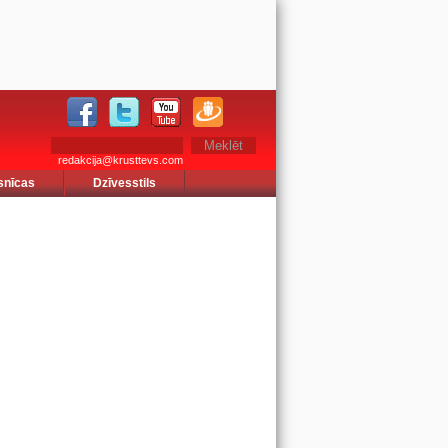
redakcija@krusttevs.com
snīcas
Dzīvesstils