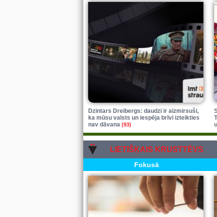
Dzintars Dreibergs: daudzi ir aizmirsuši,
S
ka mūsu valsts un iespēja brīvi izteikties
T
nav dāvana
(93)
LIETIŠĶAIS KRUSTTĒVS
Fokusā