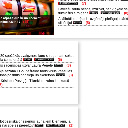
(7)
Latviešu tauta nespēj izdzīvot, bet Viņķele 
tūkstošus eiro gadā
(8
ā atpazīt drošu un licencētu
Attālinātie darījumi - uzņēmēji pielāgojas ārk
(15)
nline kazino?
situācijai
(5)
0 spožākās zvaigznes, kuru sniegumam sekot
bola čempionātā
(6)
ns sacensībās uzvar Laura Penele
(3)
jā sezonā LTV7 tiešraidē rādīs visus Pasaules
cīņas posmus bobslejā un skeletonā
(3)
 Kristapa Porziņģa T-krekla dizaina konkursā
5)
ot bezriska griezienus jaunajiem klientiem, lai
 savu spēles pieredzi?
(2)