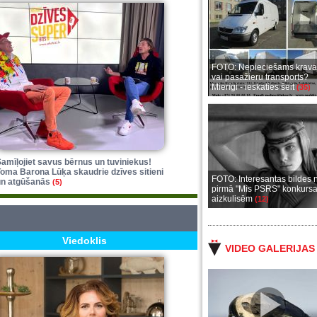
FOTO: Nepieciešams krava
vai pasažieru transports?
Mierīgi - ieskaties šeit
(35)
amīļojiet savus bērnus un tuviniekus!
oma Barona Lūķa skaudrie dzīves sitieni
FOTO: Interesantas bildes 
un atgūšanās
(5)
pirmā "Mis PSRS" konkurs
aizkulisēm
(12)
Viedoklis
VIDEO GALERIJAS