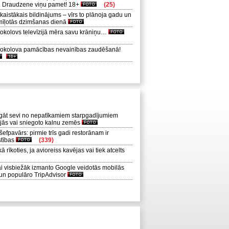
m. Draudzene viņu pamet! 18+
(25)
aistākais bildinājums – vīrs to plānoja gadu un
mīļotās dzimšanas dienā
okolovs televīzijā mēra savu krāniņu…
okolova pamācības nevainības zaudēšanā!
gāt sevi no nepatīkamiem starpgadījumiem
ajās vai sniegoto kalnu zemēs
 šefpavārs: pirmie trīs gadi restorānam ir
stības
(339)
 rīkoties, ja avioreiss kavējas vai tiek atcelts
i visbiežāk izmanto Google veidotās mobilās
 un populāro TripAdvisor