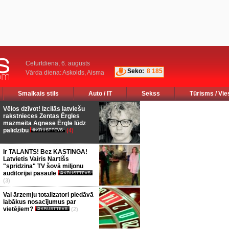
Ceturtdiena, 6. augusts
Seko:
8 185
Vārda diena: Askolds, Aisma
Smalkais stils
Auto / IT
Sekss
Tūrisms / Vie
Vēlos dzīvot! Izcilās latviešu
rakstnieces Zentas Ērgles
mazmeita Agnese Ērgle lūdz
palīdzību
(4)
Ir TALANTS! Bez KASTINGA!
Latvietis Vairis Nartišs
"spridzina" TV šovā miljonu
auditorijai pasaulē
(3)
Vai ārzemju totalizatori piedāvā
labākus nosacījumus par
vietējiem?
(2)