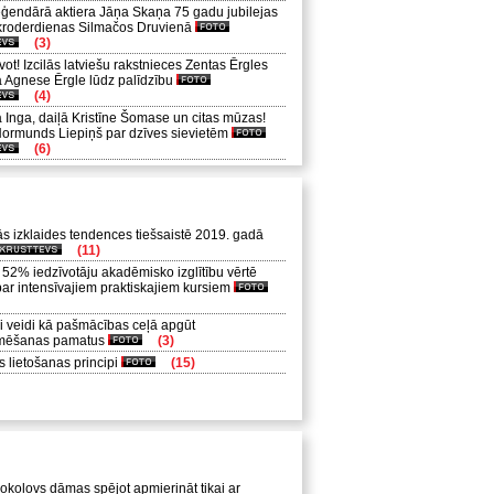
eģendārā aktiera Jāņa Skaņa 75 gadu jubilejas
kroderdienas Silmačos Druvienā
(3)
vot! Izcilās latviešu rakstnieces Zentas Ērgles
 Agnese Ērgle lūdz palīdzību
(4)
Inga, daiļā Kristīne Šomase un citas mūzas!
Normunds Liepiņš par dzīves sievietēm
(6)
s izklaides tendences tiešsaistē 2019. gadā
(11)
 52% iedzīvotāju akadēmisko izglītību vērtē
ar intensīvajiem praktiskajiem kursiem
i veidi kā pašmācības ceļā apgūt
mēšanas pamatus
(3)
 lietošanas principi
(15)
kolovs dāmas spējot apmierināt tikai ar