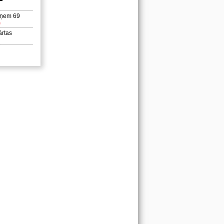
saņem 69
)
ārtas