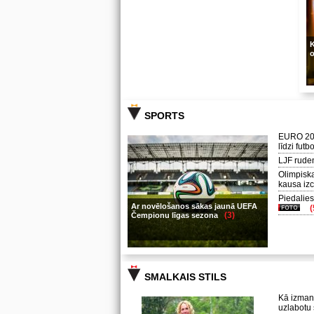
K
o
SPORTS
EURO 202
līdzi fut
LJF rude
Olimpiska
kausa iz
Piedalies
Ar novēlošanos sākas jaunā UEFA
(
(3)
Čempionu līgas sezona
SMALKAIS STILS
Kā izmant
uzlabotu