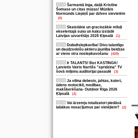
21:20
Šarmantā Inga, daiļā Kristīne
Šomase un citas mūzas! Mūziķis
Normunds Liepiņš par dzīves sievietēm
(6)
19:10
Skaistākie un graciozākie mīluļi
ekselentajā suņu un kaķu izstādē
Latvijas uzvarētājs 2026 Ķīpsalā
(1)
16:51
Dubultslepkavība! Divu talantīgu
un daudzsološu aktieru jaunība beidzas
ar viens otra noslepkavošanu
(429)
23:50
Ir TALANTS! Bez KASTINGA!
Latvietis Vairis Nartišs "spridzina" TV
šovā miljonu auditorijai pasaulē
(3)
10:25
Ja vilina debesis, jahtas, kuteri,
ūdens motocikli, medības,
makšķerēšana- Outdoor Riga 2026
Ķīpsalā
(2)
05:59
Vai ārzemju totalizatori piedāvā
labākus nosacījumus par vietējiem?
(2)