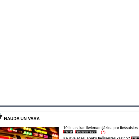
NAUDA UN VARA
10 lietas, kas ikvienam jāzina par tiešsaistes
(7)
Kā izvēlēties labāko tiešsaistes kazino?