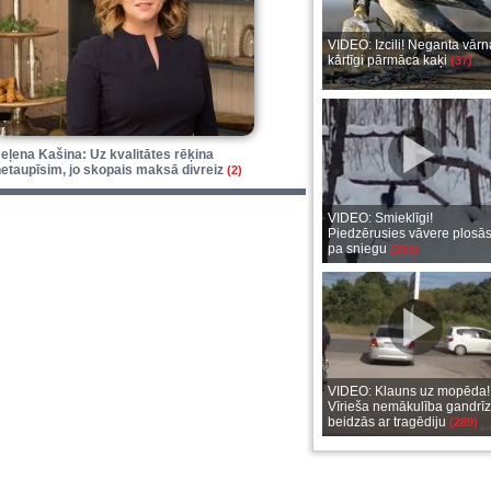
VIDEO: Izcili! Neganta vārn
kārtīgi pārmāca kaķi
(37)
eļena Kašina: Uz kvalitātes rēķina
etaupīsim, jo skopais maksā divreiz
(2)
VIDEO: Smieklīgi!
Piedzērusies vāvere plosā
pa sniegu
(255)
VIDEO: Klauns uz mopēda!
Vīrieša nemākulība gandrīz
beidzās ar tragēdiju
(289)