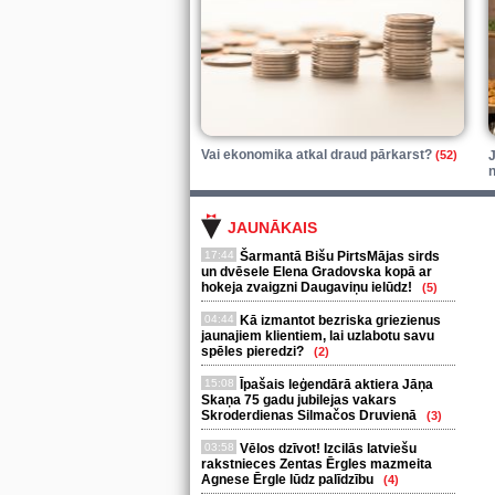
Vai ekonomika atkal draud pārkarst?
(52)
J
n
JAUNĀKAIS
17:44
Šarmantā Bišu PirtsMājas sirds
un dvēsele Elena Gradovska kopā ar
hokeja zvaigzni Daugaviņu ielūdz!
(5)
04:44
Kā izmantot bezriska griezienus
jaunajiem klientiem, lai uzlabotu savu
spēles pieredzi?
(2)
15:08
Īpašais leģendārā aktiera Jāņa
Skaņa 75 gadu jubilejas vakars
Skroderdienas Silmačos Druvienā
(3)
03:58
Vēlos dzīvot! Izcilās latviešu
rakstnieces Zentas Ērgles mazmeita
Agnese Ērgle lūdz palīdzību
(4)