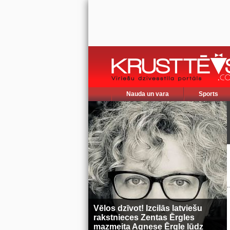
Nauda un vara
Sports
Vēlos dzīvot! Izcilās latviešu
rakstnieces Zentas Ērgles
mazmeita Agnese Ērgle lūdz