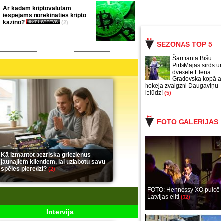
Ar kādām kriptovalūtām
iespējams norēķināties kripto
kazino?
(2)
SEZONAS TOP 5
Šarmantā Bišu
PirtsMājas sirds u
dvēsele Elena
Gradovska kopā a
hokeja zvaigzni Daugaviņu
ielūdz!
(5)
FOTO GALERIJAS
Kā izmantot bezriska griezienus
jaunajiem klientiem, lai uzlabotu savu
spēles pieredzi?
(2)
FOTO: Hennessy XO pulcē
Latvijas eliti
(32)
Intervija