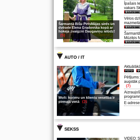
Īpašais l
vakars S
Vēlos dzī
mazmeita
Šarmantā Bišu PirtsMājas sirds un
dvēsele Elena Gradovska kopā ar
hokeja zvaigzni Daugaviņu ielūdz!
Šarmantā 
(5)
Mūziķis 
AUTO / IT
Aktuālākā
Pētījums:
augstāk p
(7)
Aizraujoš
program
Wolt: kurjeru un klientu veselība ir
(3)
pirmajā vietā
E-adreses
SEKSS
VIDEO: So