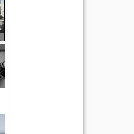
s
no
a