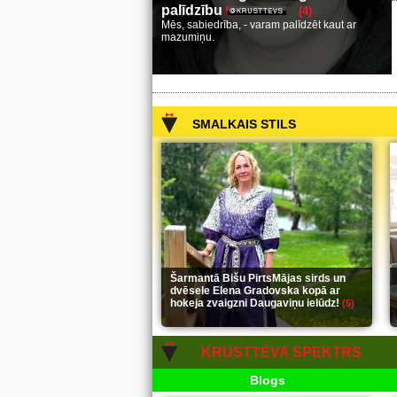
palīdzību
(4)
Mēs, sabiedrība, - varam palīdzēt kaut ar
mazumiņu.
SMALKAIS STILS
Šarmantā Bišu PirtsMājas sirds un
dvēsele Elena Gradovska kopā ar
hokeja zvaigzni Daugaviņu ielūdz!
(5)
KRUSTTĒVA SPEKTRS
Blogs