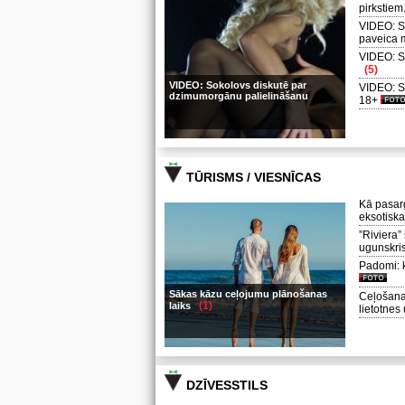
pirkstie
VIDEO: Sk
paveica 
VIDEO: S
(5)
VIDEO: Sokolovs diskutē par
VIDEO: S
dzimumorgānu palielināšanu
18+
TŪRISMS / VIESNĪCAS
Kā pasar
eksotisk
”Riviera”
ugunskri
Padomi: kā
Sākas kāzu ceļojumu plānošanas
Ceļošana
(1)
laiks
lietotnes
DZĪVESSTILS