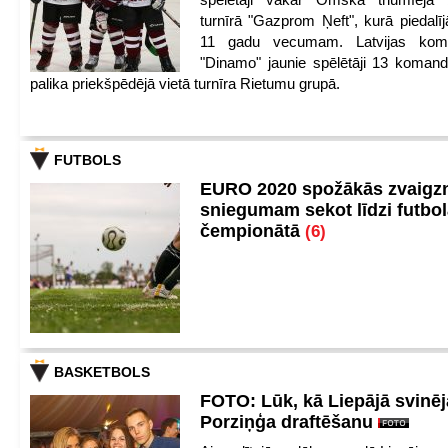
turnīrā "Gazprom Ņeft", kurā piedalīj
11 gadu vecumam. Latvijas kom
"Dinamo" jaunie spēlētāji 13 koman
palika priekšpēdējā vietā turnīra Rietumu grupā.
FUTBOLS
EURO 2020 spožākās zvaigzn
sniegumam sekot līdzi futbo
čempionātā
(6)
BASKETBOLS
FOTO: Lūk, kā Liepājā svinēj
Porziņģa draftēšanu