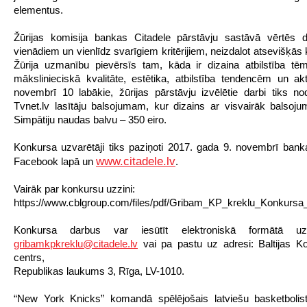
elementus.
Žūrijas komisija bankas Citadele pārstāvju sastāvā vērtēs 
vienādiem un vienlīdz svarīgiem kritērijiem, neizdalot atsevišķās 
Žūrija uzmanību pievērsīs tam, kāda ir dizaina atbilstība tēm
mākslinieciskā kvalitāte, estētika, atbilstība tendencēm un aktu
novembrī 10 labākie, žūrijas pārstāvju izvēlētie darbi tiks nod
Tvnet.lv lasītāju balsojumam, kur dizains ar visvairāk balsoj
Simpātiju naudas balvu – 350 eiro.
Konkursa uzvarētāji tiks paziņoti 2017. gada 9. novembrī bank
www.citadele.lv
Facebook lapā un
.
Vairāk par konkursu uzzini:
https://www.cblgroup.com/files/pdf/Gribam_KP_kreklu_Konkursa
Konkursa darbus var iesūtīt elektroniskā formātā uz
gribamkpkreklu@citadele.lv
vai pa pastu uz adresi: Baltijas K
centrs,
Republikas laukums 3, Rīga, LV-1010.
“New York Knicks” komandā spēlējošais latviešu basketbolist