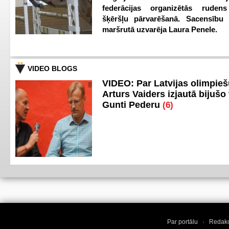
federācijas organizētās ruden
šķēršļu pārvarēšanā. Sacensību s
maršrutā uzvarēja Laura Penele.
VIDEO BLOGS
VIDEO: Par Latvijas olimpie
Arturs Vaiders izjautā bijušo 
Gunti Pederu
(6)
Par portālu
·
Redakc