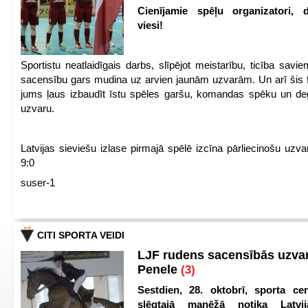
Cienījamie spēļu organizatori, d
viesi!
Sportistu neatlaidīgais darbs, slīpējot meistarību, ticība sav
sacensību gars mudina uz arvien jaunām uzvarām. Un arī šis fl
jums ļaus izbaudīt īstu spēles garšu, komandas spēku un de
uzvaru.
Latvijas sieviešu izlase pirmajā spēlē izcīna pārliecinošu uzva
9:0
suser-1
CITI SPORTA VEIDI
LJF rudens sacensībās uzva
Penele
(3)
Sestdien, 28. oktobrī, sporta cen
slēgtajā manēžā notika Latvij