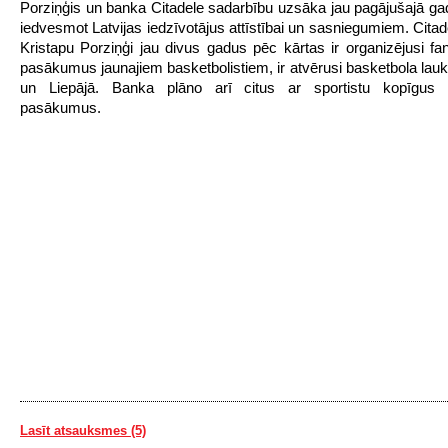
Porziņģis un banka Citadele sadarbību uzsāka jau pagājušajā ga
iedvesmot Latvijas iedzīvotājus attīstībai un sasniegumiem. Citad
Kristapu Porziņģi jau divus gadus pēc kārtas ir organizējusi fa
pasākumus jaunajiem basketbolistiem, ir atvērusi basketbola la
un Liepājā. Banka plāno arī citus ar sportistu kopīgus
pasākumus.
Lasīt atsauksmes (5)