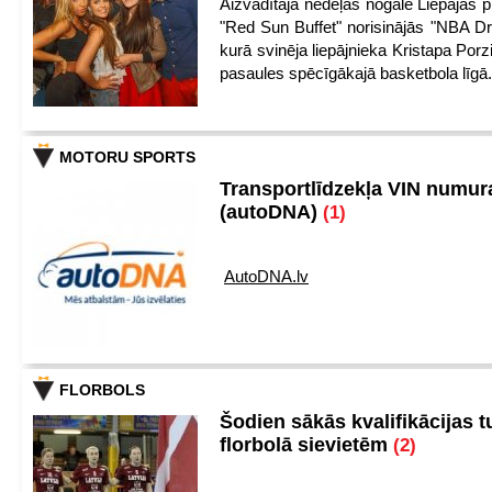
Aizvadītajā nedēļas nogalē Liepājas 
"Red Sun Buffet" norisinājās "NBA Dra
kurā svinēja liepājnieka Kristapa Por
pasaules spēcīgākajā basketbola līgā.
MOTORU SPORTS
Transportlīdzekļa VIN numu
(autoDNA)
(1)
AutoDNA.lv
FLORBOLS
Šodien sākās kvalifikācijas t
florbolā sievietēm
(2)