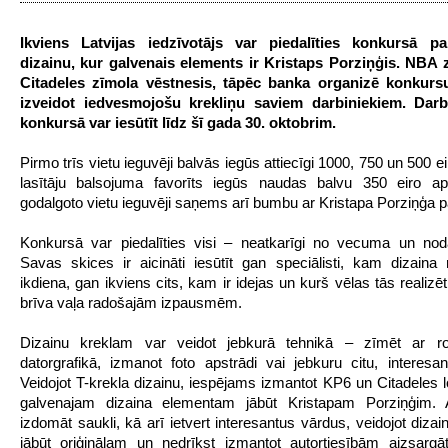
Ikviens Latvijas iedzīvotājs var piedalīties konkursā pa
dizainu, kur galvenais elements ir Kristaps Porziņģis. NBA 
Citadeles zīmola vēstnesis, tāpēc banka organizē konkurs
izveidot iedvesmojošu krekliņu saviem darbiniekiem. Darb
konkursā var iesūtīt līdz šī gada 30. oktobrim.
Pirmo trīs vietu ieguvēji balvās iegūs attiecīgi 1000, 750 un 500 ei
lasītāju balsojuma favorīts iegūs naudas balvu 350 eiro ap
godalgoto vietu ieguvēji saņems arī bumbu ar Kristapa Porziņģa p
Konkursā var piedalīties visi – neatkarīgi no vecuma un nod
Savas skices ir aicināti iesūtīt gan speciālisti, kam dizaina 
ikdiena, gan ikviens cits, kam ir idejas un kurš vēlas tās realizēt
brīva vaļa radošajām izpausmēm.
Dizainu kreklam var veidot jebkurā tehnikā – zīmēt ar ro
datorgrafikā, izmanot foto apstrādi vai jebkuru citu, interesan
Veidojot T-krekla dizainu, iespējams izmantot KP6 un Citadeles l
galvenajam dizaina elementam jābūt Kristapam Porziņģim. 
izdomāt saukli, kā arī ietvert interesantus vārdus, veidojot diza
jābūt oriģinālam un nedrīkst izmantot autortiesībām aizsargā