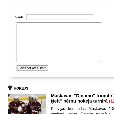
Vārds:
HOKEJS
Maskavas "Dinamo" triumfē
Ņeft" bērnu hokeja turnīrā
(1
Krievijas komandas Maskavas "Di
spēlētāji vakar Omskā triumfēja 